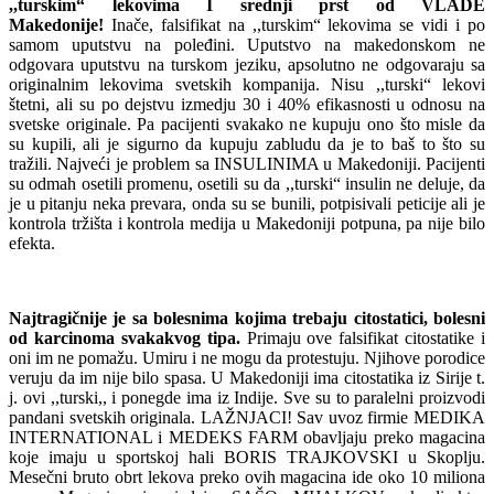
,,turskim“ lekovima I srednji prst od VLADE
Makedonije!
Inače, falsifikat na ,,turskim“ lekovima se vidi i po
samom uputstvu na poleđini. Uputstvo na makedonskom ne
odgovara uputstvu na turskom jeziku, apsolutno ne odgovaraju sa
originalnim lekovima svetskih kompanija. Nisu ,,turski“ lekovi
štetni, ali su po dejstvu izmedju 30 i 40% efikasnosti u odnosu na
svetske originale. Pa pacijenti svakako ne kupuju ono što misle da
su kupili, ali je sigurno da kupuju zabludu da je to baš to što su
tražili. Najveći je problem sa INSULINIMA u Makedoniji. Pacijenti
su odmah osetili promenu, osetili su da ,,turski“ insulin ne deluje, da
je u pitanju neka prevara, onda su se bunili, potpisivali peticije ali je
kontrola tržišta i kontrola medija u Makedoniji potpuna, pa nije bilo
efekta.
Najtragičnije je sa bolesnima kojima trebaju citostatici, bolesni
od karcinoma svakakvog tipa.
Primaju ove falsifikat citostatike i
oni im ne pomažu. Umiru i ne mogu da protestuju. Njihove porodice
veruju da im nije bilo spasa. U Makedoniji ima citostatika iz Sirije t.
j. ovi ,,turski,, i ponegde ima iz Indije. Sve su to paralelni proizvodi
pandani svetskih originala. LAŽNJACI! Sav uvoz firmie MEDIKA
INTERNATIONAL i MEDEKS FARM obavljaju preko magacina
koje imaju u sportskoj hali BORIS TRAJKOVSKI u Skoplju.
Mesečni bruto obrt lekova preko ovih magacina ide oko 10 miliona