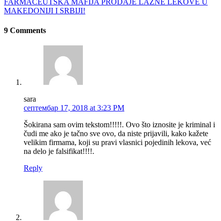
FARMACEUTSKA MAFIJA PRODAJE LAŽNE LEKOVE U
MAKEDONIJI I SRBIJI!
9 Comments
sara
септембар 17, 2018 at 3:23 PM
Šokirana sam ovim tekstom!!!!!. Ovo što iznosite je kriminal i
čudi me ako je tačno sve ovo, da niste prijavili, kako kažete
velikim firmama, koji su pravi vlasnici pojedinih lekova, već
na delo je falsifikat!!!!.
Reply