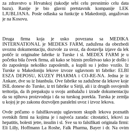
za zdravstvo u Hrvatskoj (takodje sebi celu presnimio celu data
bazu). Ranije je bio glavni pretstavnik kompanije LEK
LJUBLJANA. Posle odlaska sa funkcije u Makedoniji, angažovan
je na Kosovu.
Druga firma koja je usko povezana sa MEDIKA
INTERNATIONAL je MEDEKS FARM, zadužena da obezbedi
uvoznu dokumentaciju, dozvole za uvoz, da dostavlja izjave da lek
potiče iz originalne fabrike iz Turske i sl. MEDEX FARM je u
početku bila čovek firma, ali kako se biznis proširivao tako je došlo i
do zaposlenja nekoliko zaposlenih, a kupili su i jedno vozilo. Iz
Turske u Makedoniju lekove izvoze uglavnom tri fabrike: ELBI
ESZA DEPOSU, KUZEY PHARMA i CO-RE-NA. Jedna je iz
Ankare, dve su iz Istanbula. Ove fabrike su zadužene da lekove koje
ISIL donese do Turske, iz tri fabrike u Siriji, ali i iz drugih osvojenih
teritorija, da ih prepakuju u svoju ambalažu i izrade dokumentaciju
da su njihova proizvodnja i da su turskog porekla. Turska je zemlja
u kojoj je po zakonu dozvoljen paralelni uvoz i izvoz lekova.
Ovde pričamo o falsifikovanju uglavnom skupih lekova poznatih
svetskih firmi na kojima je i najveća zarada: citostatici, lekovi za
hepatitis, bolesti jetre, insulin i sl. Sve su to falsifikati originala firmi:
Eli Lilly, Hoffmann La Roshe, Falk Pharma, Bayer i dr. Na ovim