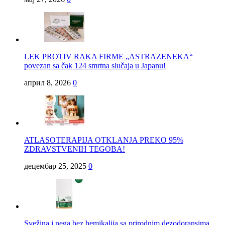
LEK PROTIV RAKA FIRME „ASTRAZENEKA“
povezan sa čak 124 smrtna slučaja u Japanu!
април 8, 2026
0
ATLASOTERAPIJA OTKLANJA PREKO 95%
ZDRAVSTVENIH TEGOBA!
децембар 25, 2025
0
Svežina i nega bez hemikalija sa prirodnim dezodoransima