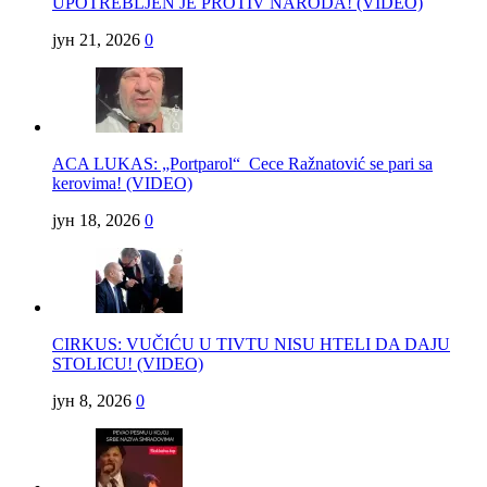
UPOTREBLJEN JE PROTIV NARODA! (VIDEO)
јун 21, 2026
0
ACA LUKAS: „Portparol“ Cece Ražnatović se pari sa
kerovima! (VIDEO)
јун 18, 2026
0
CIRKUS: VUČIĆU U TIVTU NISU HTELI DA DAJU
STOLICU! (VIDEO)
јун 8, 2026
0