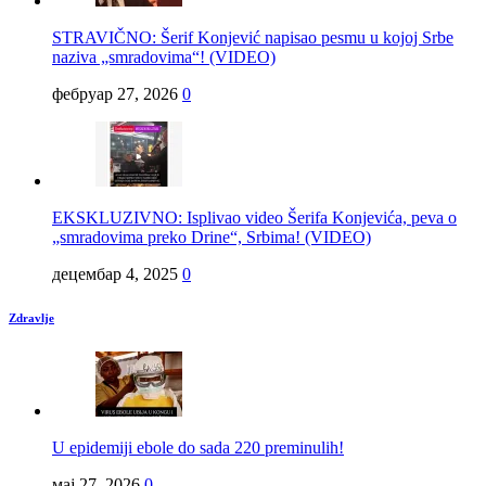
STRAVIČNO: Šerif Konjević napisao pesmu u kojoj Srbe
naziva „smradovima“! (VIDEO)
фебруар 27, 2026
0
EKSKLUZIVNO: Isplivao video Šerifa Konjevića, peva o
„smradovima preko Drine“, Srbima! (VIDEO)
децембар 4, 2025
0
Zdravlje
U epidemiji ebole do sada 220 preminulih!
мај 27, 2026
0