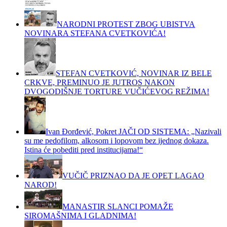
NARODNI PROTEST ZBOG UBISTVA
NOVINARA STEFANA CVETKOVIĆA!
STEFAN CVETKOVIĆ, NOVINAR IZ BELE
CRKVE, PREMINUO JE JUTROS NAKON
DVOGODIŠNJE TORTURE VUČIĆEVOG REŽIMA!
Ivan Đorđević, Pokret JAČI OD SISTEMA: „Nazivali
su me pedofilom, alkosom i lopovom bez ijednog dokaza.
Istina će pobediti pred institucijama!“
VUČIČ PRIZNAO DA JE OPET LAGAO
NAROD!
MANASTIR SLANCI POMAŽE
SIROMAŠNIMA I GLADNIMA!