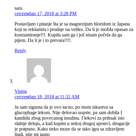
sara
септембар 17, 2018 at 3:28 PM
Postavljam i pitanje šta je sa magnezijum hloridom iz Japana
koji se reklamira i prodaje na veliko. Da li je možda opasan za
konzumiranje!!!. Kupila sam ga i još nisam počela da ga
pijem. Da li je i to prevara!!!!.
Reply
Visnja
септембар 18, 2018 at 11:32 AM
Ja sam sigurna da je ovo tacno, po mom iskustvu sa
glucophage lekom. Nije delovao uopste, pa sam dobila I
kandidu zbog povecanog insulina. I lekovi za pritisak isto
slabije deluju, a kad kupim u nekoj drugoj apoteci, drugacije
je potpuno. Kako neko moze da se tako igra sa zdravljem
ljudi, nije mi jasno