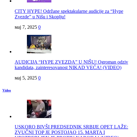
CITY HYPE! Održane spektakularne audicije za “Hype
Zvezde” u Nišu i Skoplju!
мај 7, 2025
0
AUDICIJA “HYPE ZVEZDA” U NIŠU! Ogroman odziv
kandidata, zainteresovanost NIKAD VEĆA! (VIDEO)
мај 5, 2025
0
Video
USKORO BIVŠI PREDSEDNIK SRBIJE OPET LAŽE:
ZVUČNI TOP JE POSTOJAO 15. MARTA I