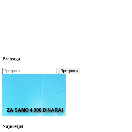
Pretraga
Претрага
за:
Najnovije!