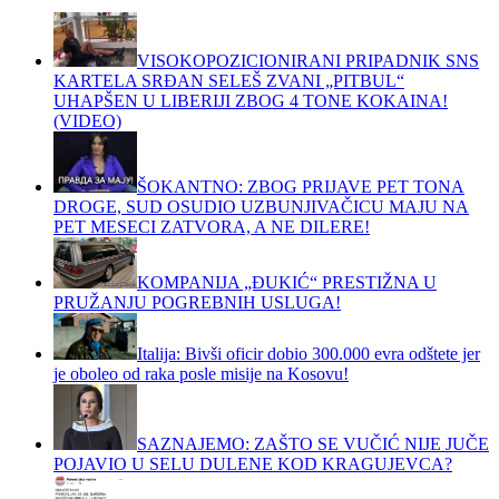
VISOKOPOZICIONIRANI PRIPADNIK SNS
KARTELA SRĐAN SELEŠ ZVANI „PITBUL“
UHAPŠEN U LIBERIJI ZBOG 4 TONE KOKAINA!
(VIDEO)
ŠOKANTNO: ZBOG PRIJAVE PET TONA
DROGE, SUD OSUDIO UZBUNJIVAČICU MAJU NA
PET MESECI ZATVORA, A NE DILERE!
KOMPANIJA „ĐUKIĆ“ PRESTIŽNA U
PRUŽANJU POGREBNIH USLUGA!
Italija: Bivši oficir dobio 300.000 evra odštete jer
je oboleo od raka posle misije na Kosovu!
SAZNAJEMO: ZAŠTO SE VUČIĆ NIJE JUČE
POJAVIO U SELU DULENE KOD KRAGUJEVCA?