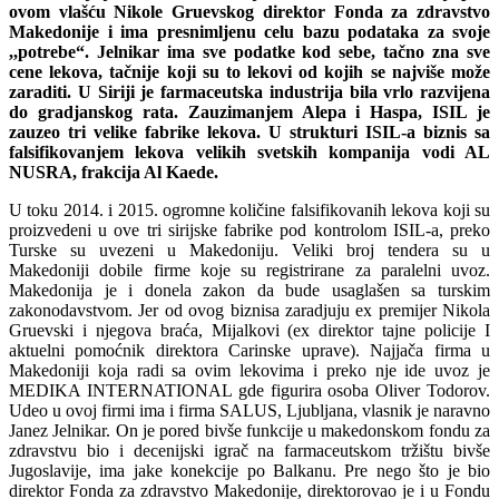
ovom vlašću Nikole Gruevskog direktor Fonda za zdravstvo
Makedonije i ima presnimljenu celu bazu podataka za svoje
,,potrebe“. Jelnikar ima sve podatke kod sebe, tačno zna sve
cene lekova, tačnije koji su to lekovi od kojih se najviše može
zaraditi. U Siriji je farmaceutska industrija bila vrlo razvijena
do gradjanskog rata. Zauzimanjem Alepa i Haspa, ISIL je
zauzeo tri velike fabrike lekova. U strukturi ISIL-a biznis sa
falsifikovanjem lekova velikih svetskih kompanija vodi AL
NUSRA, frakcija Al Kaede.
U toku 2014. i 2015. ogromne količine falsifikovanih lekova koji su
proizvedeni u ove tri sirijske fabrike pod kontrolom ISIL-a, preko
Turske su uvezeni u Makedoniju. Veliki broj tendera su u
Makedoniji dobile firme koje su registrirane za paralelni uvoz.
Makedonija je i donela zakon da bude usaglašen sa turskim
zakonodavstvom. Jer od ovog biznisa zaradjuju ex premijer Nikola
Gruevski i njegova braća, Mijalkovi (ex direktor tajne policije I
aktuelni pomoćnik direktora Carinske uprave). Najjača firma u
Makedoniji koja radi sa ovim lekovima i preko nje ide uvoz je
MEDIKA INTERNATIONAL gde figurira osoba Oliver Todorov.
Udeo u ovoj firmi ima i firma SALUS, Ljubljana, vlasnik je naravno
Janez Jelnikar. On je pored bivše funkcije u makedonskom fondu za
zdravstvu bio i decenijski igrač na farmaceutskom tržištu bivše
Jugoslavije, ima jake konekcije po Balkanu. Pre nego što je bio
direktor Fonda za zdravstvo Makedonije, direktorovao je i u Fondu