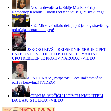
Nestala devojčica iz Srbije Mia Rakić (9) u
Nemačkoj: Krenula u školu i od tada joj se gubi svaki trag!
Saša Mirković otkrio detalje još jednog stravičnog
pokušaja atentata na njega!
USKORO BIVŠI PREDSEDNIK SRBIJE OPET
LAŽE: ZVUČNI TOP JE POSTOJAO 15. MARTA I
UPOTREBLJEN JE PROTIV NARODA! (VIDEO)
ACA LUKAS: „Portparol“ Cece Ražnatović se
pari sa kerovima! (VIDEO)
CIRKUS: VUČIĆU U TIVTU NISU HTELI
DA DAJU STOLICU! (VIDEO)