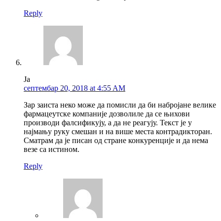
Reply
Ја
септембар 20, 2018 at 4:55 AM
Зар заиста неко може да помисли да би набројане велике
фармацеутске компаније дозволиле да се њихови
производи фалсификују, а да не реагују. Текст је у
најмању руку смешан и на више места контрадикторан.
Сматрам да је писан од стране конкуренције и да нема
везе са истином.
Reply