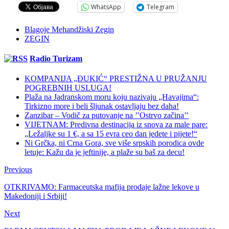
WhatsApp
Telegram
Blagoje Mehandžiski Zegin
ZEGIN
Radio Turizam
KOMPANIJA „ĐUKIĆ“ PRESTIŽNA U PRUŽANJU
POGREBNIH USLUGA!
Plaža na Jadranskom moru koju nazivaju „Havajima“:
Tirkizno more i beli šljunak ostavljaju bez daha!
Zanzibar – Vodič za putovanje na ’’Ostrvo začina’’
VIJETNAM: Predivna destinacija iz snova za male pare:
„Ležaljke su 1 €, a sa 15 evra ceo dan jedete i pijete!“
Ni Grčka, ni Crna Gora, sve više srpskih porodica ovde
letuje: Kažu da je jeftinije, a plaže su baš za decu!
Previous
OTKRIVAMO: Farmaceutska mafija prodaje lažne lekove u
Makedoniji i Srbiji!
Next