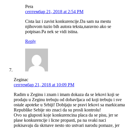
Pera
септембар 21, 2018 at 2:54 PM
Cista laz i zavist konkurencije.Da sam na mestu
njihovom tuzio bih autora teksta,naravno ako se
potpisao.Pa nek se vidi istina.
Reply
Zeginac
септембар 21, 2018 at 10:09 PM
Radim u Zeginu i znam i imam dokaza da se lekovi koji se
prodaju u Zeginu trebuju od dobavljaca od koji trebuju i sve
ostale apoteke u Srbiji! Dobijaju se pravi lekovi sa markicama
Republike Sebije sto znaci da su prosli kontrolu!
Ovo su gluposti koje konkurencina placa da se pisu, jer se
plase konkurencije i licne propasti, pa na svaki naci
pokisavaju da skrnave nesto sto ustvari narodu pomaze, jer