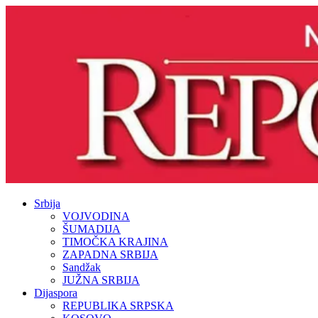
Srbija
VOJVODINA
ŠUMADIJA
TIMOČKA KRAJINA
ZAPADNA SRBIJA
Sandžak
JUŽNA SRBIJA
Dijaspora
REPUBLIKA SRPSKA