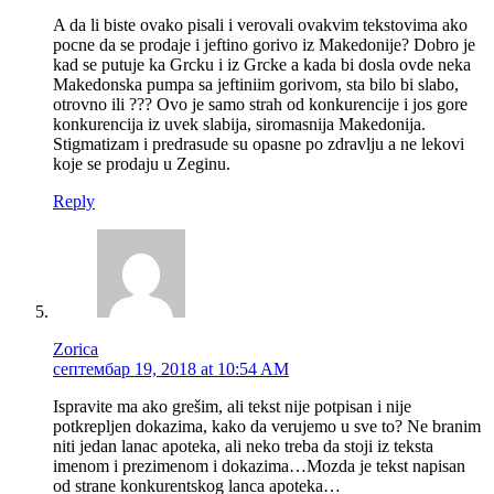
A da li biste ovako pisali i verovali ovakvim tekstovima ako
pocne da se prodaje i jeftino gorivo iz Makedonije? Dobro je
kad se putuje ka Grcku i iz Grcke a kada bi dosla ovde neka
Makedonska pumpa sa jeftiniim gorivom, sta bilo bi slabo,
otrovno ili ??? Ovo je samo strah od konkurencije i jos gore
konkurencija iz uvek slabija, siromasnija Makedonija.
Stigmatizam i predrasude su opasne po zdravlju a ne lekovi
koje se prodaju u Zeginu.
Reply
Zorica
септембар 19, 2018 at 10:54 AM
Ispravite ma ako grešim, ali tekst nije potpisan i nije
potkrepljen dokazima, kako da verujemo u sve to? Ne branim
niti jedan lanac apoteka, ali neko treba da stoji iz teksta
imenom i prezimenom i dokazima…Mozda je tekst napisan
od strane konkurentskog lanca apoteka…