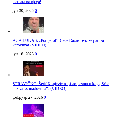
atentata na njega!
јун 30, 2026
0
ACA LUKAS: „Portparol“ Cece Ražnatović se pari sa
kerovima! (VIDEO)
јун 18, 2026
0
STRAVIČNO: Šerif Konjević napisao pesmu u kojoj Srbe
naziva „smradovima“! (VIDEO)
фебруар 27, 2026
0