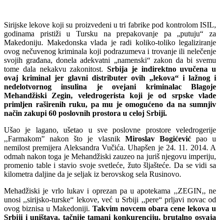
Sirijske lekove koji su proizvedeni u tri fabrike pod kontrolom ISIL,
godinama pristiži u Tursku na prepakovanje pa „putuju“ za
Makedoniju. Makedonska vlada je radi koliko-toliko legaliziranje
ovog nečuvenog kriminala koji podrazumeva i trovanje ili nelečenje
svojih građana, donela adekvatni „namenski“ zakon da bi svemu
tome dala nekakvu zakonitost.
Srbija je indirektno uvučena u
ovaj kriminal jer glavni distributer ovih „lekova“ i lažnog i
nedelotvornog insulina je ovejani kriminalac Blagoje
Mehandžiski Zegin, veledrogerista koji je od srpske vlade
primljen raširenih ruku, pa mu je omogućeno da na sumnjiv
način zakupi 60 poslovnih prostora u celoj Srbiji.
Ušao je lagano, ušetao u sve poslovne prostore veledrogerije
,,Farmakom” nakon što je vlasnik
Miroslav Bogićević
pao u
nemilost premijera Aleksandra Vučića. Uhapšen je 24. 11. 2014. A
odmah nakon toga je Mehandžiski zauzeo na juriš njegovu imperiju,
promenio table i stavio svoje svetleće, žuto šljašteće. Da se vidi sa
kilometra daljine da je seljak iz berovskog sela Rusinovo.
Mehadžiski je vrlo lukav i oprezan pa u apotekama ,,ZEGIN,, ne
unosi ,,sirijsko-turske“ lekove, već u Srbiji ,,pere“ prljavi novac od
ovog biznisa u Makedoniji.
Takvim novcem obara cene lekova u
Srbiji i uništava, tačnije tamani konkurenciju, brutalno osvaja