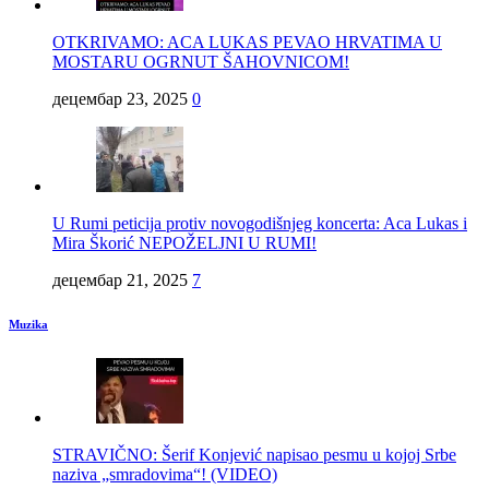
OTKRIVAMO: ACA LUKAS PEVAO HRVATIMA U
MOSTARU OGRNUT ŠAHOVNICOM!
децембар 23, 2025
0
U Rumi peticija protiv novogodišnjeg koncerta: Aca Lukas i
Mira Škorić NEPOŽELJNI U RUMI!
децембар 21, 2025
7
Muzika
STRAVIČNO: Šerif Konjević napisao pesmu u kojoj Srbe
naziva „smradovima“! (VIDEO)