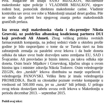
evra. Magacine im izdaju SAŠO MIJALKOV, eks-direktor
makedonske tajne policije i VLADIMIR MIJALKOV, njegov
rođeni brat, pomoćnik direktora makedonske carine. Vladimir
kontrolira sav uvoz sve robe u Makedoniji unazad deset godina. Pile
ne može da preleti bez njegovog znanja preko makedonskih
graničnih prelaza.
Iza uvoza stoji makedonska vlada i eks-premijer Nikola
Gruevski, uz poddršku albanskog koalicionog partnera DUI
koji predvodi Ali Ahmeti.
Zbog velikog pritiska svetskih
farmaceutskih kompanija, na jednoj sednici vlade u oktobru prošle
godine je bilo raspravljano o tome da se Turska stavi na listu
zabranjenih zemalja za paralelni uvoz lekova i da bude doneta
odluka da takav uvoz bude dozvoljen samo zemljama EU, SAD i
Švajcarske. Ali preovladao je biznis interes, pa takva odluka nije
doneta. Osim braće Mijalkov i Gruevskog, ključnu ulogu u ovom
biznisu igra i minister zdravlja Nikola Todorov. Osim veledrogerije
ZEGIN, deo ,,turskih“ lekova distribuira sa manje uspešnosti i
veledrogerija PANOVSKI. Veliku štetu je imala veledrogerija
PROMEDIKA. Bacili su citostatike poznate svetske kompanije u
vrednosti od 500.000 eura, jer su ,,turski“ bili jeftiniji. U prilogu
ovog teksta dostavljam tabelu uvoza ovih lekova u Makedoniju u
periodu decembar 2013. – septembar 2015.
Podeli ovaj tekst: