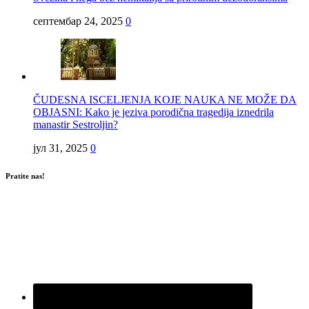
септембар 24, 2025
0
ČUDESNA ISCELJENJA KOJE NAUKA NE MOŽE DA
OBJASNI: Kako je jeziva porodična tragedija iznedrila
manastir Sestroljin?
јул 31, 2025
0
Pratite nas!