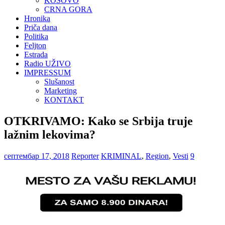
KOSOVO
CRNA GORA
Hronika
Priča dana
Politika
Feljton
Estrada
Radio UŽIVO
IMPRESSUM
Slušanost
Marketing
KONTAKT
OTKRIVAMO: Kako se Srbija truje
lažnim lekovima?
септембар 17, 2018
Reporter
KRIMINAL
,
Region
,
Vesti
9