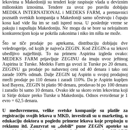
lekovima u Makedoniji su tenderi koje raspisuje vlada u deviznim
milionskim iznosima. Tendere za uvoz po pravilu dobijaju
MEDIKA INTERNATIONAL i MEDEKS FARM, a pretstavnici
poznatih svetskih kompanija u Makedoniji samo učestvuju i čupaju
kosu kad vide šta im se radi ispred nosa. U poslednje vreme se
pakuju i napuštaju Makedoniju. Ne mogu da se bore sa nelojalnom
konkurencijom koja se pokrila zakonima i niko im ništa ne može.
Što se tiče prodaje po aptekama, distribuciju dobijaju dve
veledrogerije, od kojih je najveća ZEGIN. Kod ZEGIN-a su lekovi
ubedljivo najjeftiniji. To na primeru Aspirina izgleda ovako:
MEDEKS FARM prijavljuje ZEGINU da imaju uvoz jeftinog
Aspirina iz Turske. Medeks Farm ga uvozi iz Turske po 20 denara,
ZEGINU ga prodaje po nabavnoj ceni od 40 denara i tako oni
zarade 100% odmah. Dalje ZEGIN taj Aspirin u svojoj prodajnoj
mreži prodaje po 110 denara i zaradi 110%. Da je Aspirin kupljen
kod Bayera, ZEGIN bi platio 90 denara, prodavao bi po 100 denara
i zaradio bi samo 10 denara. Ovako ide sa skoro svim lekovima koji
iz Sirije dolaze preko Turske u Makedoniju. Odnos evro/denar je 1
evro = 62,5 denara.
U međuvremenu, velike svetske kompanije su platile za
registraciju svojih lekova u MKD, investirali su u marketing, u
edukaciju doktora u pogledu primene lekova koje prepisuju u
reklamu itd. Zauzvrat su ,,dobili“ pune ZEGIN apoteke sa