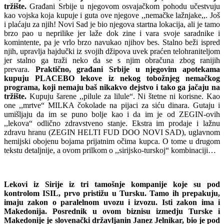
tržište.
Građani Srbije u njegovom osvajačkom pohodu učestvuju
kao vojska koja kupuje i guta ove njegove ,,nemačke lažnjake,,. Još
i plaćaju za njih! Novi Sad je bio njegova startna lokacija, ali je tamo
brzo pao u neprilike jer laže dok zine i vara svoje saradnike i
komintente, pa je vrlo brzo navukao njihov bes. Stalno beži ispred
njih, upravlja hajdučki iz svojih džipova uvek praćen telohraniteljom
jer stalno ga traži neko da se s njim obračuna zbog ranijih
prevara.
Praktično, građani Srbije u njegovim apotekama
kupuju PLACEBO lekove iz nekog tobožnjeg nemačkog
programa, koji nemaju baš nikakvo dejstvo i tako ga jačaju na
tržište.
Kupuju šarene ,,pilule za lilule“. Ni štetne ni korisne. Kao
one ,,mrtve“ MILKA čokolade na pijaci za siću dinara. Gutaju i
umišljaju da im se puno bolje kao i da im je od ZEGIN-ovih
,,lekova“ odlično zdravstveno stanje. Ekstra im prodaje i lažnu
zdravu hranu (ZEGIN HELTI FUD DOO NOVI SAD), uglavnom
hemijski obojenu bojama prijatnim očima kupca. O tome u drugom
tekstu detaljnije, a ovom prilkom o ,,sirijsko-turskoj“ kombinaciji…
Lekovi iz Sirije iz tri tamošnje kompanije koje su pod
kontrolom ISIL, prvo pristižu u Tursku. Tamo ih prepakuju,
imaju zakon o paralelnom uvozu i izvozu. Isti zakon ima i
Makedonija. Posrednik u ovom biznisu izmedju Turske i
Makedonije je slovenački državljanin Janez Jelnikar, bio je pod