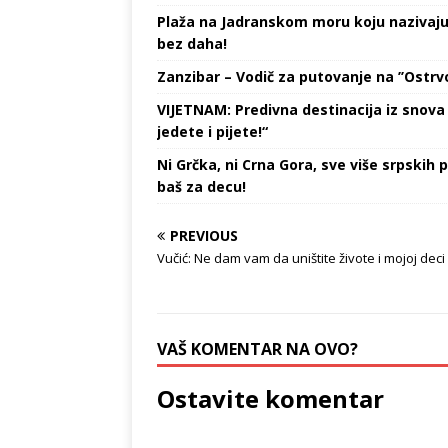
Plaža na Jadranskom moru koju nazivaju „
bez daha!
Zanzibar – Vodič za putovanje na ’’Ostrvo
VIJETNAM: Predivna destinacija iz snova 
jedete i pijete!“
Ni Grčka, ni Crna Gora, sve više srpskih p
baš za decu!
PREVIOUS
Vučić: Ne dam vam da uništite živote i mojoj deci
VAŠ KOMENTAR NA OVO?
Ostavite komentar