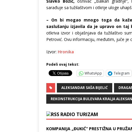
Slavko Božić,
osnivač „Balkan gradnje“,
sarađuje sa tužilaštvom i otkrije uloge uhapš
– On bi mogao mnogo toga da kaže j
saslušanju izjavila da je upravo on taj
otkriva izvor i objašnjava da tužilaštvo s
Petrović. Ovu informaciju, međutim, juče je o
Izvor:
Hronika
Podeli ovaj tekst:
WhatsApp
Telegram
ALEKSANDAR SAŠA BIJELIĆ
DRAGAN
REKONSTRUKCIJA BULEVARA KRALJA ALEKSA
RADIO TURIZAM
KOMPANIJA „ĐUKIĆ“ PRESTIŽNA U PRUŽA