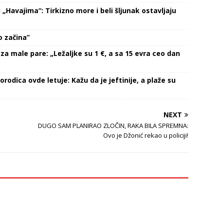
Havajima“: Tirkizno more i beli šljunak ostavljaju
 začina’’
za male pare: „Ležaljke su 1 €, a sa 15 evra ceo dan
orodica ovde letuje: Kažu da je jeftinije, a plaže su
NEXT
DUGO SAM PLANIRAO ZLOČIN, RAKA BILA SPREMNA:
Ovo je Džonić rekao u policiji!