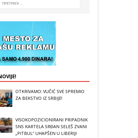
OVIJE!
OTKRIVAMO: VUČIĆ SVE SPREMIO
ZA BEKSTVO IZ SRBIJE!
VISOKOPOZICIONIRANI PRIPADNIK
SNS KARTELA SRĐAN SELEŠ ZVANI
„PITBUL“ UHAPŠEN U LIBERIJI