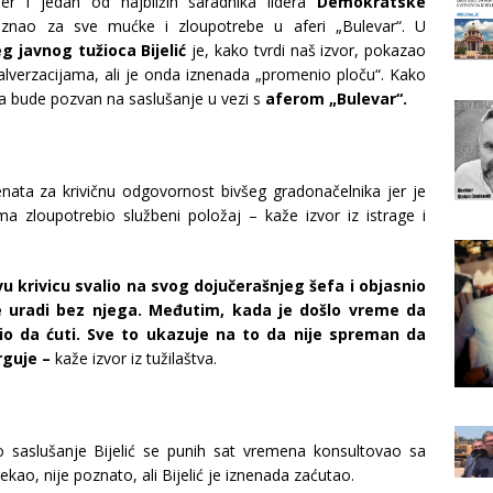
žer i jedan od najbližih saradnika lidera
Demokratske
 znao za sve mućke i zloupotrebe u aferi „Bulevar“. U
eg javnog tužioca Bijelić
je, kako tvrdi naš izvor, pokazao
lverzacijama, ali je onda iznenada „promenio ploču“. Kako
da bude pozvan na saslušanje u vezi s
aferom „Bulevar“.
ata za krivičnu odgovornost bivšeg gradonačelnika jer je
a zloupotrebio službeni položaj – kaže izvor iz istrage i
vu krivicu svalio na svog dojučerašnjeg šefa i objasnio
e uradi bez njega. Međutim, kada je došlo vreme da
io da ćuti. Sve to ukazuje na to da nije spreman da
rguje –
kaže izvor iz tužilaštva.
 saslušanje Bijelić se punih sat vremena konsultovao sa
ao, nije poznato, ali Bijelić je iznenada zaćutao.