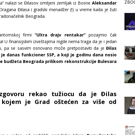
ZBOG
” nalazi se Đilasov omiljeni zemljak iz Bosne
Aleksandar
 Dragana Đilasa i gradski menadžer (!) u vreme kada je žuti
 gradonačelnik Beograda.
fantomskoj firmi
“Ultra drajv rentakar”
pozajmio čak
a! U finansijskim izveštajima nigde nema traga da je i jedan
en, pa se sasvim osnovano može pretpostaviti da je
Đilas
i je danas funkcioner SSP, a koji je godinu dana nosio
e budžeta Beograda prilikom rekonstrukcije Bulevara
zgovoru rekao tužiocu da je Đilas
kojem je Grad oštećen za više od