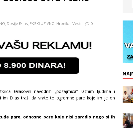
LNO
,
Dosije Đilas
,
EKSKLUZIVNO
,
Hronika
,
Vesti
0
NAJN
tkrića Đilasovih navodnih „pozajmica“ raznim ljudima i
ti im Đilas traži da vrate te ogromne pare koje im je on
tuđe pare, odnosno pare koje nisi zaradio nego si ih