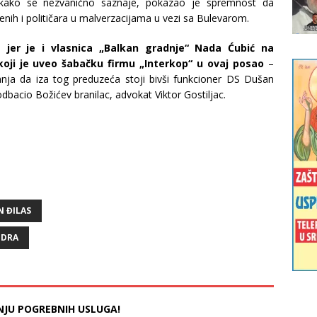
 kako se nezvanično saznaje, pokazao je spremnost da
enih i političara u malverzacijama u vezi sa Bulevarom.
er je i vlasnica „Balkan gradnje“ Nada Ćubić na
 koji je uveo šabačku firmu „Interkop“ u ovaj posao
–
umnja da iza tog preduzeća stoji bivši funkcioner DS Dušan
dbacio Božićev branilac, advokat Viktor Gostiljac.
 ĐILAS
NDRA
NJU POGREBNIH USLUGA!