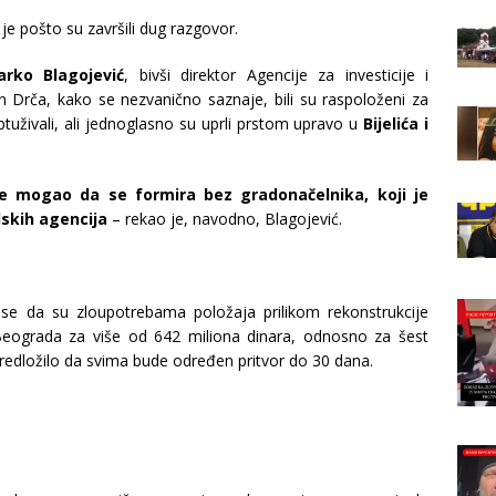
e pošto su završili dug razgovor.
arko Blagojević
, bivši direktor Agencije za investicije i
Drča, kako se nezvanično saznaje, bili su raspoloženi za
živali, ali jednoglasno su uprli prstom upravo u
Bijelića i
je mogao da se formira bez gradonačelnika, koji je
dskih agencija
– rekao je, navodno, Blagojević.
se da su zloupotrebama položaja prilikom rekonstrukcije
 Beograda za više od 642 miliona dinara, odnosno za šest
 predložilo da svima bude određen pritvor do 30 dana.