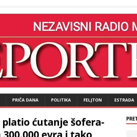
PRIČA DANA
POLITIKA
FELJTON
ESTRADA
platio ćutanje šofera-
PRE
 300.000 evra i tako