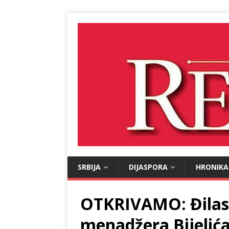
SRBIJA
DIJASPORA
HRONIKA
OTKRIVAMO: Đilas 
menadžera Bijelića