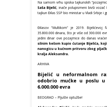
Na samom vrhu spiska tajkunskih “pozajmica
Saša Bijelić
, inače polupismeni bivši vozač
tajkun Đilas SSP bio ministar u Vladi Srbije i
Đilasov “Multikom” je 2019. Bijelićevoj 
35.800.000 dinara, što je više od 300.000 evr
jedini dinar ove pozajmice do danas vrać
silnim kešom kupio ćutanje Bijelića, koj
nanogicu u kućnom pritvoru zbog pljačk
kralja Aleksandra.
ARHIVA
Bijelić u neformalnom ra
odobrio mućke u poslu u 
6.000.000 evra
BEOGRAD – Pljušte optužbe!