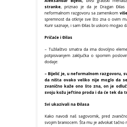
Aleksandar Bijelić
, bivši gradski menad
stranke
, priznao je da je Dragan Đilas
neformalnom razgovoru sa zamenikom
viš
spremnost da otkrije sve što zna o ovim ma
Kurir saznaje, i sam Đilas bi uskoro mogao 
Pričaće i Đilas
– Tužilaštvo smatra da ima dovoljno elemen
potpisivanjem zaključka o spornim poslovim
dodaje:
– Bijelić je, u neformalnom razgovoru, s
da ništa ovako veliko nije moglo da s
zvanično kaže ono što zna, on je odluč
svoju kožu jeftino proda i da će tek da t
Svi ukazivali na Đilasa
Kako navodi naš sagovornik, pred zvanično
svojim braniocem. Šta mu je advokat tačno rek