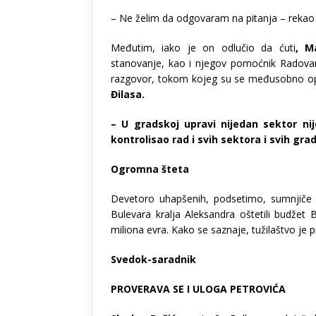
– Ne želim da odgovaram na pitanja – rekao j
Međutim, iako je on odlučio da ćuti
, M
stanovanje, kao i njegov pomoćnik Radovan 
razgovor, tokom kojeg su se međusobno optu
Đilasa.
– U gradskoj upravi nijedan sektor ni
kontrolisao rad i svih sektora i svih gra
Ogromna šteta
Devetoro uhapšenih, podsetimo, sumnjiče 
Bulevara kralja Aleksandra oštetili budžet
miliona evra. Kako se saznaje, tužilaštvo je
Svedok-saradnik
PROVERAVA SE I ULOGA PETROVIĆA