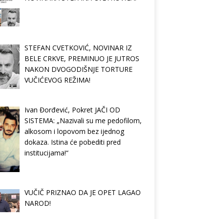
STEFAN CVETKOVIĆ, NOVINAR IZ
BELE CRKVE, PREMINUO JE JUTROS
NAKON DVOGODIŠNJE TORTURE
VUČIĆEVOG REŽIMA!
Ivan Đorđević, Pokret JAČI OD
SISTEMA: „Nazivali su me pedofilom,
alkosom i lopovom bez ijednog
dokaza. Istina će pobediti pred
institucijama!“
VUČIČ PRIZNAO DA JE OPET LAGAO
NAROD!