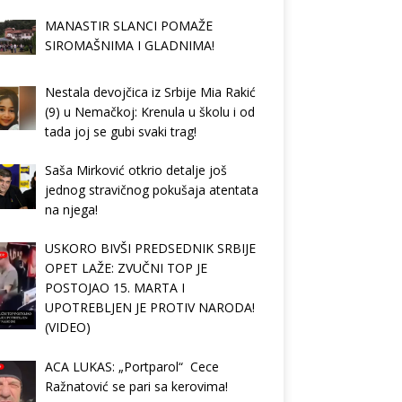
MANASTIR SLANCI POMAŽE
SIROMAŠNIMA I GLADNIMA!
Nestala devojčica iz Srbije Mia Rakić
(9) u Nemačkoj: Krenula u školu i od
tada joj se gubi svaki trag!
Saša Mirković otkrio detalje još
jednog stravičnog pokušaja atentata
na njega!
USKORO BIVŠI PREDSEDNIK SRBIJE
OPET LAŽE: ZVUČNI TOP JE
POSTOJAO 15. MARTA I
UPOTREBLJEN JE PROTIV NARODA!
(VIDEO)
ACA LUKAS: „Portparol“ Cece
Ražnatović se pari sa kerovima!