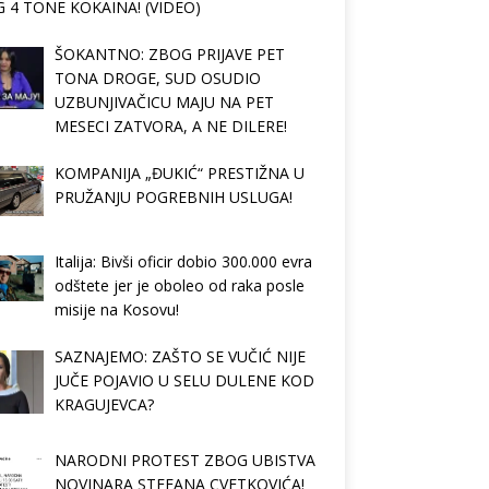
 4 TONE KOKAINA! (VIDEO)
ŠOKANTNO: ZBOG PRIJAVE PET
TONA DROGE, SUD OSUDIO
UZBUNJIVAČICU MAJU NA PET
MESECI ZATVORA, A NE DILERE!
KOMPANIJA „ĐUKIĆ“ PRESTIŽNA U
PRUŽANJU POGREBNIH USLUGA!
Italija: Bivši oficir dobio 300.000 evra
odštete jer je oboleo od raka posle
misije na Kosovu!
SAZNAJEMO: ZAŠTO SE VUČIĆ NIJE
JUČE POJAVIO U SELU DULENE KOD
KRAGUJEVCA?
NARODNI PROTEST ZBOG UBISTVA
NOVINARA STEFANA CVETKOVIĆA!