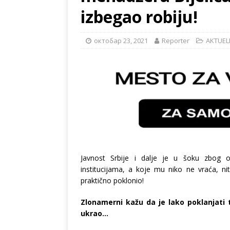
izbegao robiju!
октобар 23, 2021
Reporter
AKTUE
Javnost Srbije i dalje je u šoku zbog o
institucijama, a koje mu niko ne vraća, ni
praktično poklonio!
Zlonamerni kažu da je lako poklanjati 
ukrao…