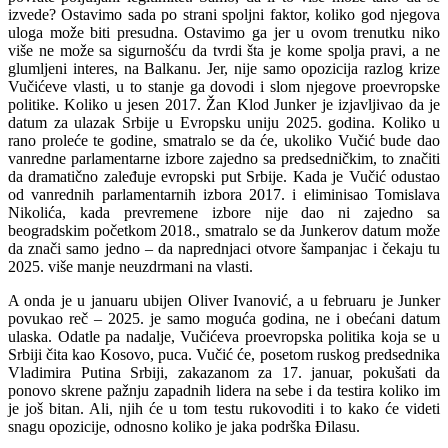
izvede? Ostavimo sada po strani spoljni faktor, koliko god njegova
uloga može biti presudna. Ostavimo ga jer u ovom trenutku niko
više ne može sa sigurnošću da tvrdi šta je kome spolja pravi, a ne
glumljeni interes, na Balkanu. Jer, nije samo opozicija razlog krize
Vučićeve vlasti, u to stanje ga dovodi i slom njegove proevropske
politike. Koliko u jesen 2017. Žan Klod Junker je izjavljivao da je
datum za ulazak Srbije u Evropsku uniju 2025. godina. Koliko u
rano proleće te godine, smatralo se da će, ukoliko Vučić bude dao
vanredne parlamentarne izbore zajedno sa predsedničkim, to značiti
da dramatično zaleđuje evropski put Srbije. Kada je Vučić odustao
od vanrednih parlamentarnih izbora 2017. i eliminisao Tomislava
Nikolića, kada prevremene izbore nije dao ni zajedno sa
beogradskim početkom 2018., smatralo se da Junkerov datum može
da znači samo jedno – da naprednjaci otvore šampanjac i čekaju tu
2025. više manje neuzdrmani na vlasti.
A onda je u januaru ubijen Oliver Ivanović, a u februaru je Junker
povukao reč – 2025. je samo moguća godina, ne i obećani datum
ulaska. Odatle pa nadalje, Vučićeva proevropska politika koja se u
Srbiji čita kao Kosovo, puca. Vučić će, posetom ruskog predsednika
Vladimira Putina Srbiji, zakazanom za 17. januar, pokušati da
ponovo skrene pažnju zapadnih lidera na sebe i da testira koliko im
je još bitan. Ali, njih će u tom testu rukovoditi i to kako će videti
snagu opozicije, odnosno koliko je jaka podrška Đilasu.