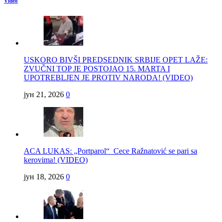
Video
USKORO BIVŠI PREDSEDNIK SRBIJE OPET LAŽE:
ZVUČNI TOP JE POSTOJAO 15. MARTA I
UPOTREBLJEN JE PROTIV NARODA! (VIDEO)
јун 21, 2026
0
ACA LUKAS: „Portparol“ Cece Ražnatović se pari sa
kerovima! (VIDEO)
јун 18, 2026
0