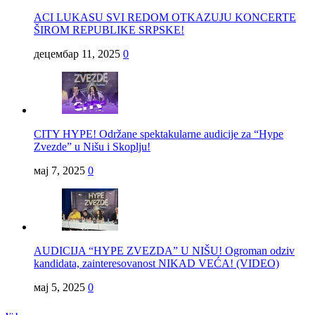
ACI LUKASU SVI REDOM OTKAZUJU KONCERTE
ŠIROM REPUBLIKE SRPSKE!
децембар 11, 2025
0
CITY HYPE! Održane spektakularne audicije za “Hype
Zvezde” u Nišu i Skoplju!
мај 7, 2025
0
AUDICIJA “HYPE ZVEZDA” U NIŠU! Ogroman odziv
kandidata, zainteresovanost NIKAD VEĆA! (VIDEO)
мај 5, 2025
0