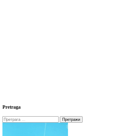
Pretraga
Претрага
за: