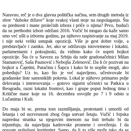
Naravno, reč je o dva glavna politička načina, sem drugih metoda iz
sfere “duboke države” koje svakoj vlasti stoje na raspolaganju. Šta
su prednosti i mane prolećnih izbora i priče o njima? Prvo, budući
da su prethodni izbori održani 2016. Vučić bi mogao da kaže samo
smo već ušli u izbornu godinu, pa njihovo raspisivanje za maj 2019.
i nije neki veliki ustupak opoziciji. Više je gest dobre volje, a
predstavljaće i zamku. Jer, ako se održavaju istovremeno i lokalni,
parlamentarni i pokrajinski, da vidimo kako će uspeti bojkot
opozicije. Šta će u Savezu za Srbiju da rade gradonačelnici Milan
Stamatović, Saša Paunović i Nebojša Zelenović. Da li će pozivati na
bojkot u Čajetini, Paraćinu i Šapcu i kako bi to uopšte mogli, ako
pobeđuju? Uz to, kao što je već najavljeno, učestvovale bi
građanske liste samoniklih pokreta. Lokal je njihovo primarno polje
delovanja i interesovanja – gotovo sigurni učesnici su Patkica u
Beogradu, razni lokalni frontovi, kao i grupe poput Jednog tima i
Kritične mase koje su 16. decembra osvojile po 7 i 9 odsto u
Lučanima i Kuli.
Do maja bi se, prema tom razmišljanju, protestanti i umorili od
šetanja i od nezvesnosti zbog čega ustvari šetaju. Vučić i Srpska
napredna stranka sa njegovim imenom na listi trebalo bi da
trijumfuju, da najavljuju kadrovske promene i osveženja. I da
povrate poljuljani legitimitet. Samo, da li to više može tako da se