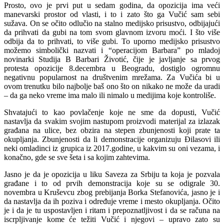
Prosto, ovo je prvi put u sedam godina, da opozicija ima veći
manevarski prostor od vlasti, i to i zato što ga Vučić sam sebi
sužava. On se očito odlučio na stalno medijsko prisustvo, odbijajući
da prihvati da gubi na tom svom glavnom izvoru moći. I što više
odbija da to prihvati, to više gubi. To uporno medijsko prisustvo
možemo simbolički nazvati i “operacijom Barbara” po mladoj
novinarki Studija B Barbari Životić, čije je javljanje sa prvog
protesta opozicije 8.decembra u Beogradu, dostiglo ogromnu
negativnu popularnost na društvenim mrežama. Za Vučića bi u
ovom trenutku bilo najbolje baš ono što on nikako ne može da uradi
– da ga neko vreme ima malo ili nimalo u medijima koje kontroliše.
Shvatajući to kao povlačenje koje ne sme da dopusti, Vučić
nastavlja da svakim svojim nastupom proizvodi materijal za izlazak
građana na ulice, bez obzira na stepen zbunjenosti koji prate ta
okupljanja. Zbunjenosti da li demonstracije organizuju Đilasovi ili
neki omladinci iz grupica iz 2017.godine, u kakvim su oni vezama, i
konačno, gde se sve šeta i sa kojim zahtevima.
Jasno je da je opozicija u liku Saveza za Srbiju ta koja je pozvala
građane i to od prvih demonstracija koje su se odigrale 30.
novembra u Kruševcu zbog prebijanja Borka Stefanovića, jasno je i
da nastavlja da ih poziva i određuje vreme i mesto okupljanja. Očito
je i da je tu uspostavljen i ritam i prepoznatljivost i da se računa na
iscrpljivanje kome će težiti Vučić i njegovi – upravo zato su