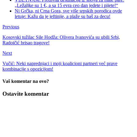
„Ležaljke su 1 €, a sa 15 evra ceo dan jedete i pijete!“
Ni Grčka, ni Crna Gora, sve više srpskih porodica ovde
letuje: Kažu da je jeftinije, a plaže su baš za decu!
Previous
Kosovski tužilac Sile Hodža: Olivera Ivanovića su ubili Srbi,
Radoičić brisao tragove!
Next
Vučić: Neki naprednjaci i moji koalicioni partneri već prave
kombinacije s opozicijom!
Vaš komentar na ovo?
Ostavite komentar