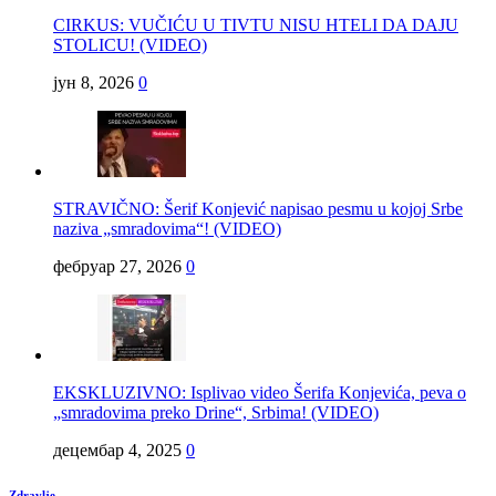
CIRKUS: VUČIĆU U TIVTU NISU HTELI DA DAJU
STOLICU! (VIDEO)
јун 8, 2026
0
STRAVIČNO: Šerif Konjević napisao pesmu u kojoj Srbe
naziva „smradovima“! (VIDEO)
фебруар 27, 2026
0
EKSKLUZIVNO: Isplivao video Šerifa Konjevića, peva o
„smradovima preko Drine“, Srbima! (VIDEO)
децембар 4, 2025
0
Zdravlje