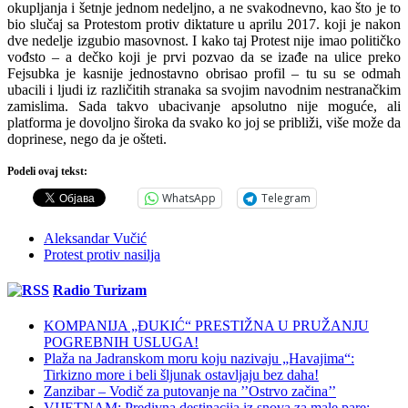
okupljanja i šetnje jednom nedeljno, a ne svakodnevno, kao što je to
bio slučaj sa Protestom protiv diktature u aprilu 2017. koji je nakon
dve nedelje izgubio masovnost. I kako taj Protest nije imao političko
vođsto – a dečko koji je prvi pozvao da se izađe na ulice preko
Fejsubka je kasnije jednostavno obrisao profil – tu su se odmah
ubacili i ljudi iz različitih stranaka sa svojim navodnim nestranačkim
zamislima. Sada takvo ubacivanje apsolutno nije moguće, ali
platforma je dovoljno široka da svako ko joj se približi, više može da
doprinese, nego da je ošteti.
Podeli ovaj tekst:
WhatsApp
Telegram
Aleksandar Vučić
Protest protiv nasilja
Radio Turizam
KOMPANIJA „ĐUKIĆ“ PRESTIŽNA U PRUŽANJU
POGREBNIH USLUGA!
Plaža na Jadranskom moru koju nazivaju „Havajima“:
Tirkizno more i beli šljunak ostavljaju bez daha!
Zanzibar – Vodič za putovanje na ’’Ostrvo začina’’
VIJETNAM: Predivna destinacija iz snova za male pare: