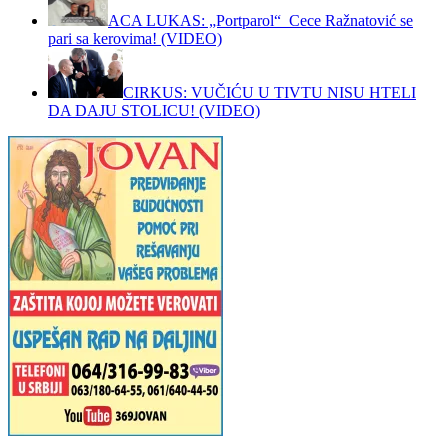
ACA LUKAS: „Portparol“ Cece Ražnatović se
pari sa kerovima! (VIDEO)
CIRKUS: VUČIĆU U TIVTU NISU HTELI
DA DAJU STOLICU! (VIDEO)