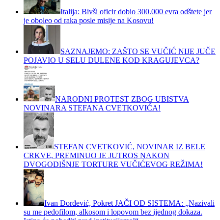
Italija: Bivši oficir dobio 300.000 evra odštete jer
je oboleo od raka posle misije na Kosovu!
SAZNAJEMO: ZAŠTO SE VUČIĆ NIJE JUČE
POJAVIO U SELU DULENE KOD KRAGUJEVCA?
NARODNI PROTEST ZBOG UBISTVA
NOVINARA STEFANA CVETKOVIĆA!
STEFAN CVETKOVIĆ, NOVINAR IZ BELE
CRKVE, PREMINUO JE JUTROS NAKON
DVOGODIŠNJE TORTURE VUČIĆEVOG REŽIMA!
Ivan Đorđević, Pokret JAČI OD SISTEMA: „Nazivali
su me pedofilom, alkosom i lopovom bez ijednog dokaza.