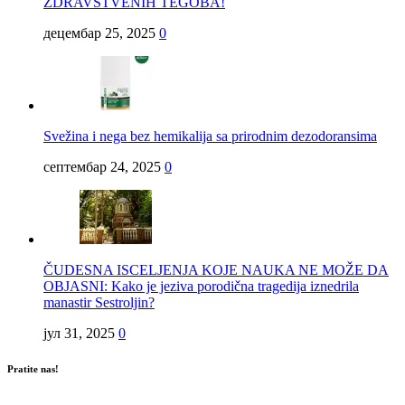
ZDRAVSTVENIH TEGOBA!
децембар 25, 2025
0
Svežina i nega bez hemikalija sa prirodnim dezodoransima
септембар 24, 2025
0
ČUDESNA ISCELJENJA KOJE NAUKA NE MOŽE DA
OBJASNI: Kako je jeziva porodična tragedija iznedrila
manastir Sestroljin?
јул 31, 2025
0
Pratite nas!