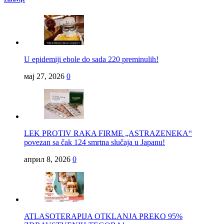
U epidemiji ebole do sada 220 preminulih!
мај 27, 2026
0
LEK PROTIV RAKA FIRME „ASTRAZENEKA“
povezan sa čak 124 smrtna slučaja u Japanu!
април 8, 2026
0
ATLASOTERAPIJA OTKLANJA PREKO 95%