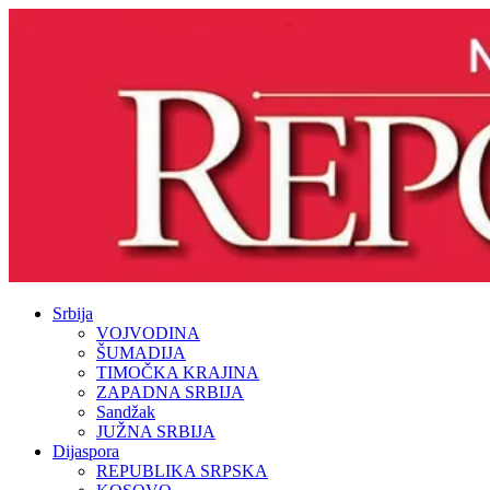
Srbija
VOJVODINA
ŠUMADIJA
TIMOČKA KRAJINA
ZAPADNA SRBIJA
Sandžak
JUŽNA SRBIJA
Dijaspora
REPUBLIKA SRPSKA