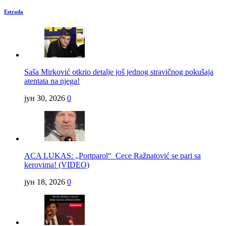
Estrada
Saša Mirković otkrio detalje još jednog stravičnog pokušaja
atentata na njega!
јун 30, 2026
0
ACA LUKAS: „Portparol“ Cece Ražnatović se pari sa
kerovima! (VIDEO)
јун 18, 2026
0