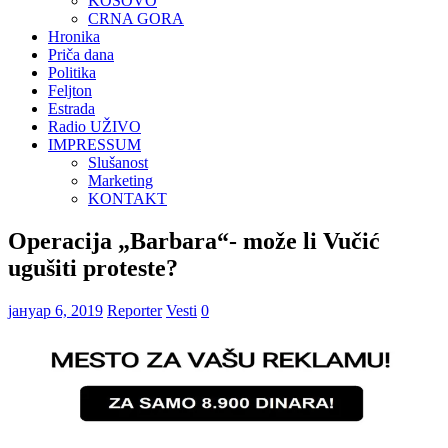
KOSOVO
CRNA GORA
Hronika
Priča dana
Politika
Feljton
Estrada
Radio UŽIVO
IMPRESSUM
Slušanost
Marketing
KONTAKT
Operacija „Barbara“- može li Vučić
ugušiti proteste?
јануар 6, 2019
Reporter
Vesti
0