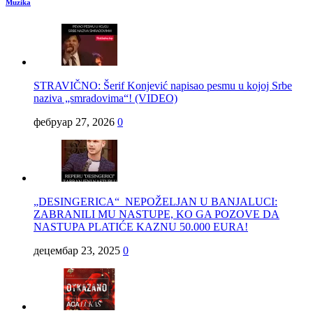
Muzika
STRAVIČNO: Šerif Konjević napisao pesmu u kojoj Srbe
naziva „smradovima“! (VIDEO)
фебруар 27, 2026
0
„DESINGERICA“ NEPOŽELJAN U BANJALUCI:
ZABRANILI MU NASTUPE, KO GA POZOVE DA
NASTUPA PLATIĆE KAZNU 50.000 EURA!
децембар 23, 2025
0