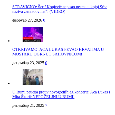
STRAVIČNO: Šerif Konjević napisao pesmu u kojoj Srbe
naziva „smradovima“! (VIDEO)
фебруар 27, 2026
0
OTKRIVAMO: ACA LUKAS PEVAO HRVATIMA U
MOSTARU OGRNUT ŠAHOVNICOM!
децембар 23, 2025
0
U Rumi peticija protiv novogodišnjeg koncerta: Aca Lukas i
Mira Škorić NEPOŽELJNI U RUMI!
децембар 21, 2025
7