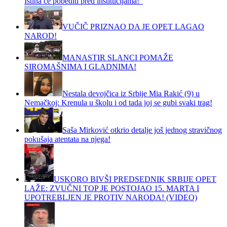
Istina će pobediti pred institucijama!“
VUČIČ PRIZNAO DA JE OPET LAGAO
NAROD!
MANASTIR SLANCI POMAŽE
SIROMAŠNIMA I GLADNIMA!
Nestala devojčica iz Srbije Mia Rakić (9) u
Nemačkoj: Krenula u školu i od tada joj se gubi svaki trag!
Saša Mirković otkrio detalje još jednog stravičnog
pokušaja atentata na njega!
USKORO BIVŠI PREDSEDNIK SRBIJE OPET
LAŽE: ZVUČNI TOP JE POSTOJAO 15. MARTA I
UPOTREBLJEN JE PROTIV NARODA! (VIDEO)