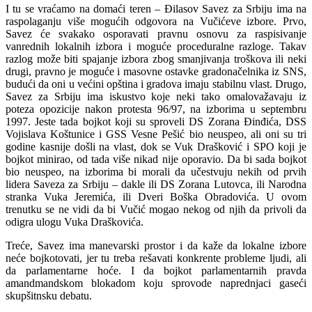
I tu se vraćamo na domaći teren – Đilasov Savez za Srbiju ima na
raspolaganju više mogućih odgovora na Vučićeve izbore. Prvo,
Savez će svakako osporavati pravnu osnovu za raspisivanje
vanrednih lokalnih izbora i moguće proceduralne razloge. Takav
razlog može biti spajanje izbora zbog smanjivanja troškova ili neki
drugi, pravno je moguće i masovne ostavke gradonačelnika iz SNS,
budući da oni u većini opština i gradova imaju stabilnu vlast. Drugo,
Savez za Srbiju ima iskustvo koje neki tako omalovažavaju iz
poteza opozicije nakon protesta 96/97, na izborima u septembru
1997. Jeste tada bojkot koji su sproveli DS Zorana Đinđića, DSS
Vojislava Koštunice i GSS Vesne Pešić bio neuspeo, ali oni su tri
godine kasnije došli na vlast, dok se Vuk Drašković i SPO koji je
bojkot minirao, od tada više nikad nije oporavio. Da bi sada bojkot
bio neuspeo, na izborima bi morali da učestvuju nekih od prvih
lidera Saveza za Srbiju – dakle ili DS Zorana Lutovca, ili Narodna
stranka Vuka Jeremića, ili Dveri Boška Obradovića. U ovom
trenutku se ne vidi da bi Vučić mogao nekog od njih da privoli da
odigra ulogu Vuka Draškovića.
Treće, Savez ima manevarski prostor i da kaže da lokalne izbore
neće bojkotovati, jer tu treba rešavati konkrente probleme ljudi, ali
da parlamentarne hoće. I da bojkot parlamentarnih pravda
amandmandskom blokadom koju sprovode naprednjaci gaseći
skupšitnsku debatu.