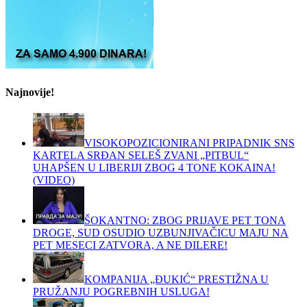
Najnovije!
VISOKOPOZICIONIRANI PRIPADNIK SNS
KARTELA SRĐAN SELEŠ ZVANI „PITBUL“
UHAPŠEN U LIBERIJI ZBOG 4 TONE KOKAINA!
(VIDEO)
ŠOKANTNO: ZBOG PRIJAVE PET TONA
DROGE, SUD OSUDIO UZBUNJIVAČICU MAJU NA
PET MESECI ZATVORA, A NE DILERE!
KOMPANIJA „ĐUKIĆ“ PRESTIŽNA U
PRUŽANJU POGREBNIH USLUGA!