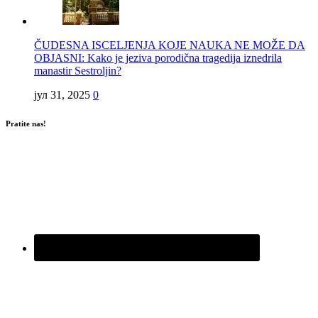
ČUDESNA ISCELJENJA KOJE NAUKA NE MOŽE DA
OBJASNI: Kako je jeziva porodična tragedija iznedrila
manastir Sestroljin?
јул 31, 2025
0
Pratite nas!