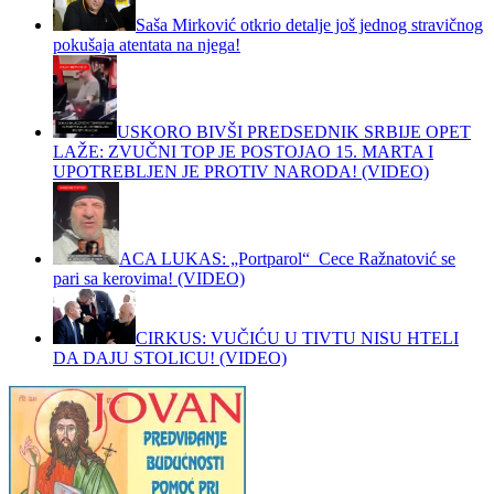
Saša Mirković otkrio detalje još jednog stravičnog
pokušaja atentata na njega!
USKORO BIVŠI PREDSEDNIK SRBIJE OPET
LAŽE: ZVUČNI TOP JE POSTOJAO 15. MARTA I
UPOTREBLJEN JE PROTIV NARODA! (VIDEO)
ACA LUKAS: „Portparol“ Cece Ražnatović se
pari sa kerovima! (VIDEO)
CIRKUS: VUČIĆU U TIVTU NISU HTELI
DA DAJU STOLICU! (VIDEO)