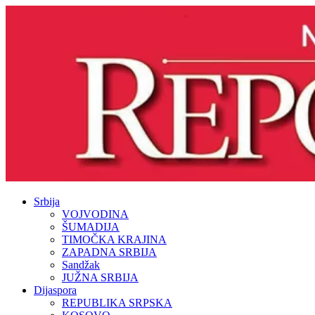
Srbija
VOJVODINA
ŠUMADIJA
TIMOČKA KRAJINA
ZAPADNA SRBIJA
Sandžak
JUŽNA SRBIJA
Dijaspora
REPUBLIKA SRPSKA