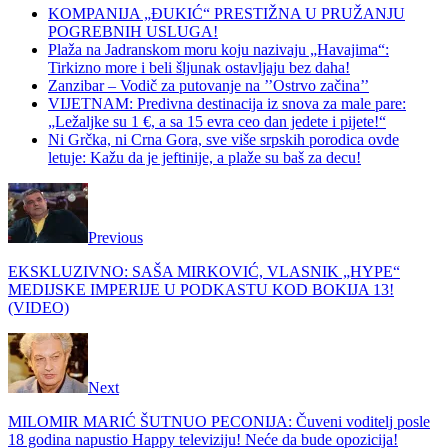
KOMPANIJA „ĐUKIĆ“ PRESTIŽNA U PRUŽANJU
POGREBNIH USLUGA!
Plaža na Jadranskom moru koju nazivaju „Havajima“:
Tirkizno more i beli šljunak ostavljaju bez daha!
Zanzibar – Vodič za putovanje na ’’Ostrvo začina’’
VIJETNAM: Predivna destinacija iz snova za male pare:
„Ležaljke su 1 €, a sa 15 evra ceo dan jedete i pijete!“
Ni Grčka, ni Crna Gora, sve više srpskih porodica ovde
letuje: Kažu da je jeftinije, a plaže su baš za decu!
Previous
EKSKLUZIVNO: SAŠA MIRKOVIĆ, VLASNIK „HYPE“
MEDIJSKE IMPERIJE U PODKASTU KOD BOKIJA 13!
(VIDEO)
Next
MILOMIR MARIĆ ŠUTNUO PECONIJA: Čuveni voditelj posle
18 godina napustio Happy televiziju! Neće da bude opozicija!