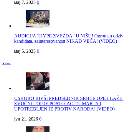
мај 7, 2025
0
AUDICIJA “HYPE ZVEZDA” U NIŠU! Ogroman odziv
kandidata, zainteresovanost NIKAD VEĆA! (VIDEO)
мај 5, 2025
0
Video
USKORO BIVŠI PREDSEDNIK SRBIJE OPET LAŽE:
ZVUČNI TOP JE POSTOJAO 15. MARTA I
UPOTREBLJEN JE PROTIV NARODA! (VIDEO)
јун 21, 2026
0