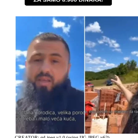
CREATOR: gd-jpeg v1.0 (using IJG JPEG v62),