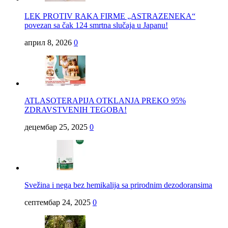
LEK PROTIV RAKA FIRME „ASTRAZENEKA“
povezan sa čak 124 smrtna slučaja u Japanu!
април 8, 2026
0
ATLASOTERAPIJA OTKLANJA PREKO 95%
ZDRAVSTVENIH TEGOBA!
децембар 25, 2025
0
Svežina i nega bez hemikalija sa prirodnim dezodoransima
септембар 24, 2025
0