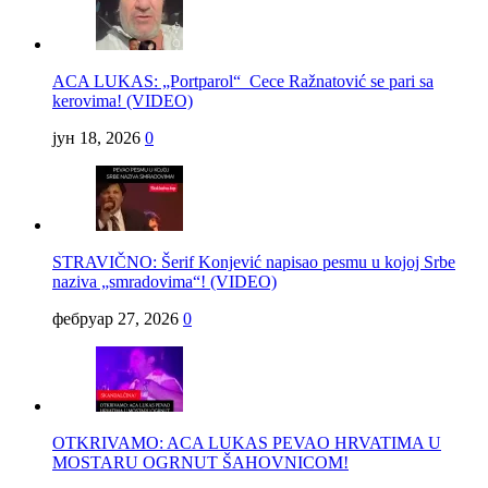
ACA LUKAS: „Portparol“ Cece Ražnatović se pari sa
kerovima! (VIDEO)
јун 18, 2026
0
STRAVIČNO: Šerif Konjević napisao pesmu u kojoj Srbe
naziva „smradovima“! (VIDEO)
фебруар 27, 2026
0
OTKRIVAMO: ACA LUKAS PEVAO HRVATIMA U
MOSTARU OGRNUT ŠAHOVNICOM!