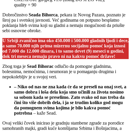
quality = 90
Dobročinstvo
Seada Bihorca
, pekara iz Novog Pazara, poznato je
široj pa i svetskoj javnosti. Već godinama on potpuno besplatno
poklanja hleb svima koji su gladni a nemaju mogućnosti da priušte
sebi osnovne obroke.
U Srbiji zvanično ima oko 450.000 i 500.000 gladnih ljudi i dece,
a samo 70.000 njih prima mizernu socijalnu pomoć koja iznosi
od 7.000 do 12.000 dinara, i to samo devet (9) meseci u godini,
dok tri meseca nemaju pravo ni na kakvu pomoć države!
Zbog toga je
Sead Bihorac
odlučio da pomogne gladnima,
bolesnima, nemoćnima, i neumoran je u pomaganju drugima i
nepokolebljiv je u svojoj veri.
– Niko od nas ne zna kada će da se preseli na onaj svet, a
samo dobra i loša dela koja smo učinili za života nosimo
sa sobom kada se preselimo. Zato svako od nas treba da
čini što više dobrih dela, i ja se trudim koliko god mogu
da pomognem svima kojima je bilo kakva pomoć
potrebna
– kaže Sead.
Ovaj veliki čovek inicirao je gradnju stambene zgrade za porodice
samohranih majki, gradi kuće komšijama Srbima i Bošnjacima, a