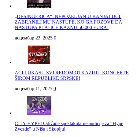
„DESINGERICA“ NEPOŽELJAN U BANJALUCI:
ZABRANILI MU NASTUPE, KO GA POZOVE DA
NASTUPA PLATIĆE KAZNU 50.000 EURA!
децембар 23, 2025
0
ACI LUKASU SVI REDOM OTKAZUJU KONCERTE
ŠIROM REPUBLIKE SRPSKE!
децембар 11, 2025
0
CITY HYPE! Održane spektakularne audicije za “Hype
Zvezde” u Nišu i Skoplju!