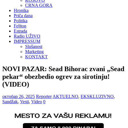
KOSOVO
CRNA GORA
Hronika
Priča dana
Politika
Feljton
Estrada
Radio UŽIVO
IMPRESSUM
Slušanost
Marketing
KONTAKT
NOVI PAZAR: Sead Bihorac zvani „Sead
pekar“ obezbedio ogrev za sirotinju!
(VIDEO)
октобар 26, 2025
Reporter
AKTUELNO
,
EKSKLUZIVNO
,
Sandžak
,
Vesti
,
Video
0