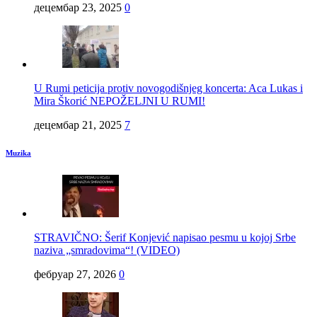
децембар 23, 2025
0
U Rumi peticija protiv novogodišnjeg koncerta: Aca Lukas i
Mira Škorić NEPOŽELJNI U RUMI!
децембар 21, 2025
7
Muzika
STRAVIČNO: Šerif Konjević napisao pesmu u kojoj Srbe
naziva „smradovima“! (VIDEO)
фебруар 27, 2026
0