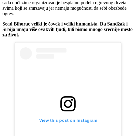
sada uoči zime organizovao je besplatnu podelu ogrevnog drveta
svima koji se smrzavaju jer nemaju mogućnosti da sebi obezbede
ogrev.
Sead Bihorac veliki je čovek i veliki humanista. Da Sandžak i
Srbija imaju više ovakvih ljudi, bili bismo mnogo srećnije mesto
za život.
View this post on Instagram