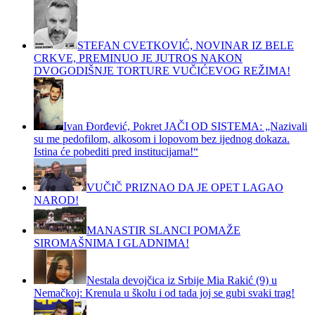
STEFAN CVETKOVIĆ, NOVINAR IZ BELE
CRKVE, PREMINUO JE JUTROS NAKON
DVOGODIŠNJE TORTURE VUČIĆEVOG REŽIMA!
Ivan Đorđević, Pokret JAČI OD SISTEMA: „Nazivali
su me pedofilom, alkosom i lopovom bez ijednog dokaza.
Istina će pobediti pred institucijama!“
VUČIČ PRIZNAO DA JE OPET LAGAO
NAROD!
MANASTIR SLANCI POMAŽE
SIROMAŠNIMA I GLADNIMA!
Nestala devojčica iz Srbije Mia Rakić (9) u
Nemačkoj: Krenula u školu i od tada joj se gubi svaki trag!