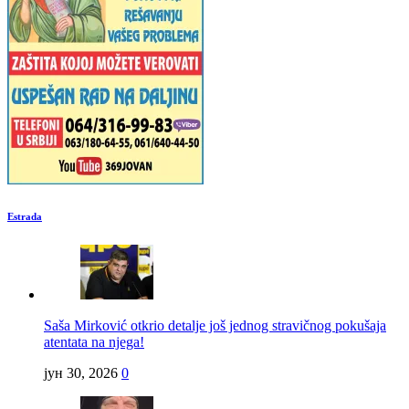
Estrada
Saša Mirković otkrio detalje još jednog stravičnog pokušaja
atentata na njega!
јун 30, 2026
0