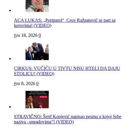
ACA LUKAS: „Portparol“ Cece Ražnatović se pari sa
kerovima! (VIDEO)
јун 18, 2026
0
CIRKUS: VUČIĆU U TIVTU NISU HTELI DA DAJU
STOLICU! (VIDEO)
јун 8, 2026
0
STRAVIČNO: Šerif Konjević napisao pesmu u kojoj Srbe
naziva „smradovima“! (VIDEO)