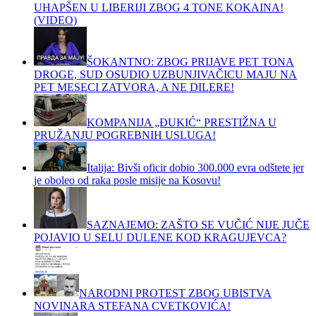
UHAPŠEN U LIBERIJI ZBOG 4 TONE KOKAINA!
(VIDEO)
ŠOKANTNO: ZBOG PRIJAVE PET TONA
DROGE, SUD OSUDIO UZBUNJIVAČICU MAJU NA
PET MESECI ZATVORA, A NE DILERE!
KOMPANIJA „ĐUKIĆ“ PRESTIŽNA U
PRUŽANJU POGREBNIH USLUGA!
Italija: Bivši oficir dobio 300.000 evra odštete jer
je oboleo od raka posle misije na Kosovu!
SAZNAJEMO: ZAŠTO SE VUČIĆ NIJE JUČE
POJAVIO U SELU DULENE KOD KRAGUJEVCA?
NARODNI PROTEST ZBOG UBISTVA
NOVINARA STEFANA CVETKOVIĆA!