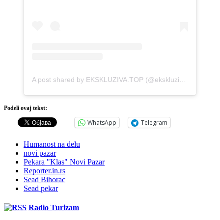
A post shared by EKSKLUZIVA.TOP (@ekskluziva.top)
Podeli ovaj tekst:
WhatsApp
Telegram
Humanost na delu
novi pazar
Pekara "Klas" Novi Pazar
Reporter.in.rs
Sead Bihorac
Sead pekar
Radio Turizam