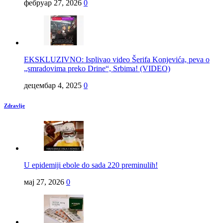
фебруар 27, 2026
0
EKSKLUZIVNO: Isplivao video Šerifa Konjevića, peva o
„smradovima preko Drine“, Srbima! (VIDEO)
децембар 4, 2025
0
Zdravlje
U epidemiji ebole do sada 220 preminulih!
мај 27, 2026
0