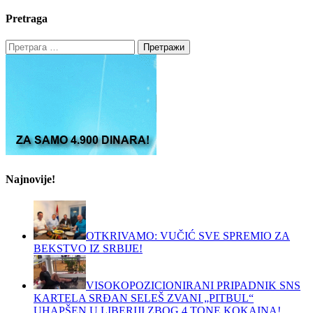
Pretraga
Претрага
за:
Najnovije!
OTKRIVAMO: VUČIĆ SVE SPREMIO ZA
BEKSTVO IZ SRBIJE!
VISOKOPOZICIONIRANI PRIPADNIK SNS
KARTELA SRĐAN SELEŠ ZVANI „PITBUL“
UHAPŠEN U LIBERIJI ZBOG 4 TONE KOKAINA!