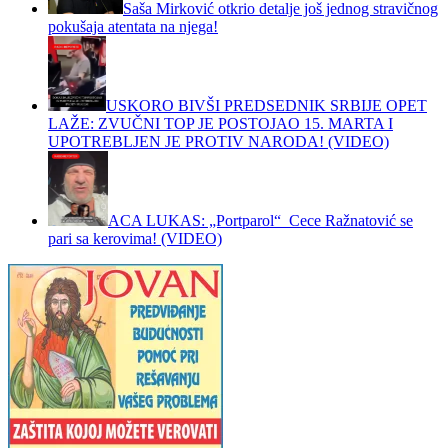
Saša Mirković otkrio detalje još jednog stravičnog
pokušaja atentata na njega!
USKORO BIVŠI PREDSEDNIK SRBIJE OPET
LAŽE: ZVUČNI TOP JE POSTOJAO 15. MARTA I
UPOTREBLJEN JE PROTIV NARODA! (VIDEO)
ACA LUKAS: „Portparol“ Cece Ražnatović se
pari sa kerovima! (VIDEO)