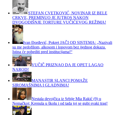
STEFAN CVETKOVIĆ, NOVINAR IZ BELE
CRKVE, PREMINUO JE JUTROS NAKON
DVOGODIŠNJE TORTURE VUČIĆEVOG REŽIMA!
Ivan Đorđević, Pokret JAČI OD SISTEMA: „Nazivali
su me pedofilom, alkosom i lopovom bez ijednog dokaza.
Istina će pobediti pred institucijama!“
VUČIČ PRIZNAO DA JE OPET LAGAO
NAROD!
MANASTIR SLANCI POMAŽE
SIROMAŠNIMA I GLADNIMA!
Nestala devojčica iz Srbije Mia Rakić (9) u
Nemačkoj: Krenula u školu i od tada joj se gubi svaki trag!