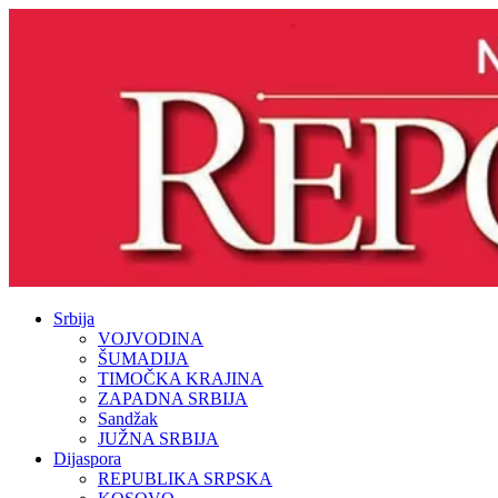
Srbija
VOJVODINA
ŠUMADIJA
TIMOČKA KRAJINA
ZAPADNA SRBIJA
Sandžak
JUŽNA SRBIJA
Dijaspora
REPUBLIKA SRPSKA