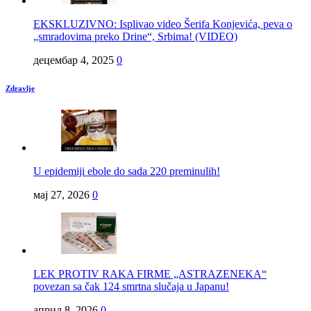
EKSKLUZIVNO: Isplivao video Šerifa Konjevića, peva o
„smradovima preko Drine“, Srbima! (VIDEO)
децембар 4, 2025
0
Zdravlje
U epidemiji ebole do sada 220 preminulih!
мај 27, 2026
0
LEK PROTIV RAKA FIRME „ASTRAZENEKA“
povezan sa čak 124 smrtna slučaja u Japanu!
април 8, 2026
0