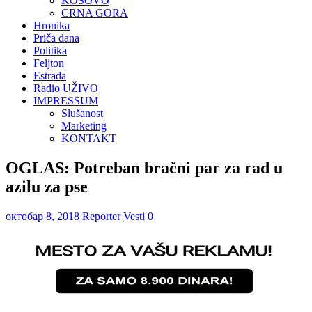
KOSOVO
CRNA GORA
Hronika
Priča dana
Politika
Feljton
Estrada
Radio UŽIVO
IMPRESSUM
Slušanost
Marketing
KONTAKT
OGLAS: Potreban bračni par za rad u
azilu za pse
октобар 8, 2018
Reporter
Vesti
0