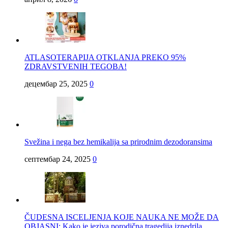
ATLASOTERAPIJA OTKLANJA PREKO 95%
ZDRAVSTVENIH TEGOBA!
децембар 25, 2025
0
Svežina i nega bez hemikalija sa prirodnim dezodoransima
септембар 24, 2025
0
ČUDESNA ISCELJENJA KOJE NAUKA NE MOŽE DA
OBJASNI: Kako je jeziva porodična tragedija iznedrila