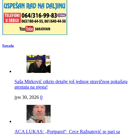
Estrada
Saša Mirković otkrio detalje još jednog stravičnog pokušaja
atentata na njega!
јун 30, 2026
0
ACA LUKAS: „Portparol“ Cece Ražnatović se pari sa