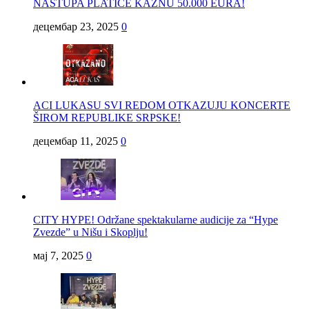
NASTUPA PLATIĆE KAZNU 50.000 EURA!
децембар 23, 2025
0
ACI LUKASU SVI REDOM OTKAZUJU KONCERTE
ŠIROM REPUBLIKE SRPSKE!
децембар 11, 2025
0
CITY HYPE! Održane spektakularne audicije za “Hype
Zvezde” u Nišu i Skoplju!
мај 7, 2025
0