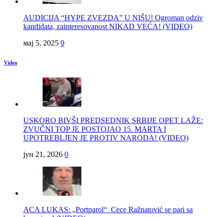
AUDICIJA “HYPE ZVEZDA” U NIŠU! Ogroman odziv
kandidata, zainteresovanost NIKAD VEĆA! (VIDEO)
мај 5, 2025
0
Video
USKORO BIVŠI PREDSEDNIK SRBIJE OPET LAŽE:
ZVUČNI TOP JE POSTOJAO 15. MARTA I
UPOTREBLJEN JE PROTIV NARODA! (VIDEO)
јун 21, 2026
0
ACA LUKAS: „Portparol“ Cece Ražnatović se pari sa