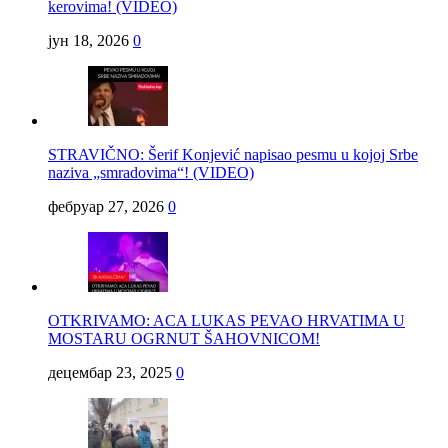
kerovima! (VIDEO)
јун 18, 2026
0
STRAVIČNO: Šerif Konjević napisao pesmu u kojoj Srbe
naziva „smradovima“! (VIDEO)
фебруар 27, 2026
0
OTKRIVAMO: ACA LUKAS PEVAO HRVATIMA U
MOSTARU OGRNUT ŠAHOVNICOM!
децембар 23, 2025
0