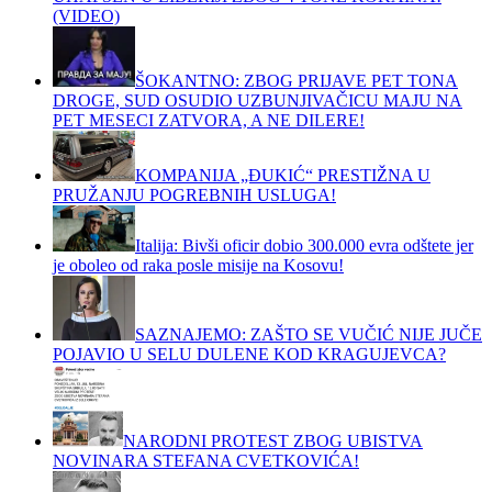
(VIDEO)
ŠOKANTNO: ZBOG PRIJAVE PET TONA
DROGE, SUD OSUDIO UZBUNJIVAČICU MAJU NA
PET MESECI ZATVORA, A NE DILERE!
KOMPANIJA „ĐUKIĆ“ PRESTIŽNA U
PRUŽANJU POGREBNIH USLUGA!
Italija: Bivši oficir dobio 300.000 evra odštete jer
je oboleo od raka posle misije na Kosovu!
SAZNAJEMO: ZAŠTO SE VUČIĆ NIJE JUČE
POJAVIO U SELU DULENE KOD KRAGUJEVCA?
NARODNI PROTEST ZBOG UBISTVA
NOVINARA STEFANA CVETKOVIĆA!