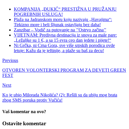
KOMPANIJA „ĐUKIĆ“ PRESTIŽNA U PRUŽANJU
POGREBNIH USLUGA!
Plaža na Jadranskom moru koju nazivaju „Havajima“:
Tirkizno more i beli šljunak ostavljaju bez daha!
Zanzibar – Vodič za putovanje na ’’Ostrvo začina’’
VIJETNAM: Predivna destinacija iz snova za male pare:
„Ležaljke su 1 €, a sa 15 evra ceo dan jedete i pijete!“
Ni Grčka, ni Crna Gora, sve više srpskih porodica ovde
letuje: Kažu da je jeftinije, a plaže su baš za decu!
Previous
OTVOREN VOLONTERSKI PROGRAM ZA DEVETI GREEN
FEST
Next
Ko je ubio Milorada Nikolića? (2): Rešili su da ubiju mog brata
zbog SMS poruka protiv Vučića!
Vaš komentar na ovo?
Ostavite komentar