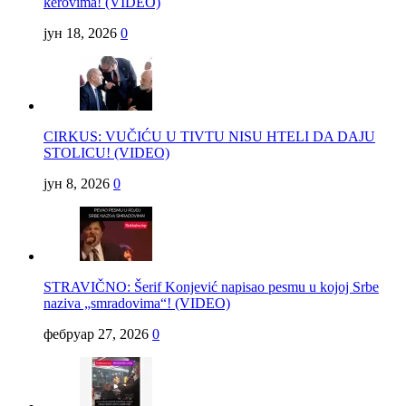
kerovima! (VIDEO)
јун 18, 2026
0
CIRKUS: VUČIĆU U TIVTU NISU HTELI DA DAJU
STOLICU! (VIDEO)
јун 8, 2026
0
STRAVIČNO: Šerif Konjević napisao pesmu u kojoj Srbe
naziva „smradovima“! (VIDEO)
фебруар 27, 2026
0