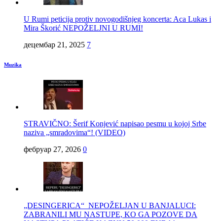
U Rumi peticija protiv novogodišnjeg koncerta: Aca Lukas i
Mira Škorić NEPOŽELJNI U RUMI!
децембар 21, 2025
7
Muzika
STRAVIČNO: Šerif Konjević napisao pesmu u kojoj Srbe
naziva „smradovima“! (VIDEO)
фебруар 27, 2026
0
„DESINGERICA“ NEPOŽELJAN U BANJALUCI:
ZABRANILI MU NASTUPE, KO GA POZOVE DA