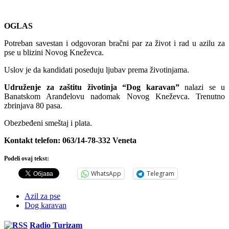
OGLAS
Potreban savestan i odgovoran bračni par za život i rad u azilu za
pse u blizini Novog Kneževca.
Uslov je da kandidati poseduju ljubav prema životinjama.
Udruženje za zaštitu životinja “Dog karavan”
nalazi se u
Banatskom Aranđelovu nadomak Novog Kneževca. Trenutno
zbrinjava 80 pasa.
Obezbeđeni smeštaj i plata.
Kontakt telefon: 063/14-78-332 Veneta
Podeli ovaj tekst:
WhatsApp
Telegram
Azil za pse
Dog karavan
Radio Turizam