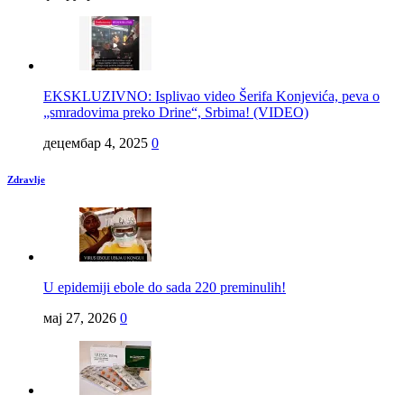
EKSKLUZIVNO: Isplivao video Šerifa Konjevića, peva o
„smradovima preko Drine“, Srbima! (VIDEO)
децембар 4, 2025
0
Zdravlje
U epidemiji ebole do sada 220 preminulih!
мај 27, 2026
0