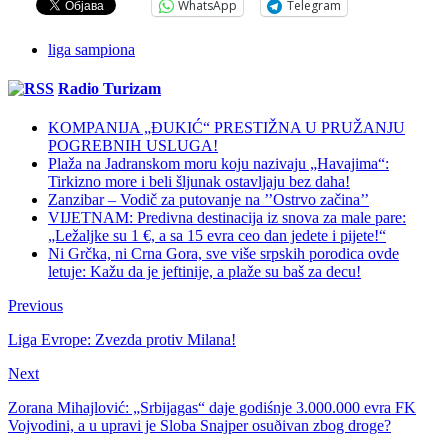
WhatsApp
Telegram
liga sampiona
Radio Turizam
KOMPANIJA „ĐUKIĆ“ PRESTIŽNA U PRUŽANJU
POGREBNIH USLUGA!
Plaža na Jadranskom moru koju nazivaju „Havajima“:
Tirkizno more i beli šljunak ostavljaju bez daha!
Zanzibar – Vodič za putovanje na ’’Ostrvo začina’’
VIJETNAM: Predivna destinacija iz snova za male pare:
„Ležaljke su 1 €, a sa 15 evra ceo dan jedete i pijete!“
Ni Grčka, ni Crna Gora, sve više srpskih porodica ovde
letuje: Kažu da je jeftinije, a plaže su baš za decu!
Previous
Liga Evrope: Zvezda protiv Milana!
Next
Zorana Mihajlović: „Srbijagas“ daje godiśnje 3.000.000 evra FK
Vojvodini, a u upravi je Sloba Snajper osuðivan zbog droge?