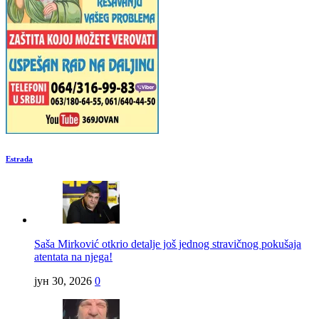
Estrada
Saša Mirković otkrio detalje još jednog stravičnog pokušaja
atentata na njega!
јун 30, 2026
0