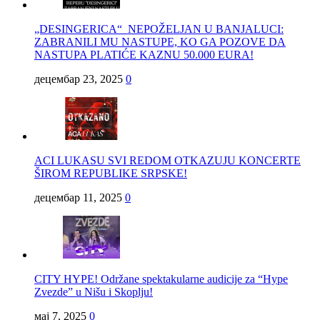
„DESINGERICA“ NEPOŽELJAN U BANJALUCI:
ZABRANILI MU NASTUPE, KO GA POZOVE DA
NASTUPA PLATIĆE KAZNU 50.000 EURA!
децембар 23, 2025
0
ACI LUKASU SVI REDOM OTKAZUJU KONCERTE
ŠIROM REPUBLIKE SRPSKE!
децембар 11, 2025
0
CITY HYPE! Održane spektakularne audicije za “Hype
Zvezde” u Nišu i Skoplju!
мај 7, 2025
0