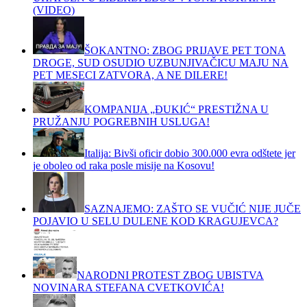
(VIDEO)
ŠOKANTNO: ZBOG PRIJAVE PET TONA
DROGE, SUD OSUDIO UZBUNJIVAČICU MAJU NA
PET MESECI ZATVORA, A NE DILERE!
KOMPANIJA „ĐUKIĆ“ PRESTIŽNA U
PRUŽANJU POGREBNIH USLUGA!
Italija: Bivši oficir dobio 300.000 evra odštete jer
je oboleo od raka posle misije na Kosovu!
SAZNAJEMO: ZAŠTO SE VUČIĆ NIJE JUČE
POJAVIO U SELU DULENE KOD KRAGUJEVCA?
NARODNI PROTEST ZBOG UBISTVA
NOVINARA STEFANA CVETKOVIĆA!