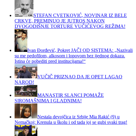
STEFAN CVETKOVIĆ, NOVINAR IZ BELE
CRKVE, PREMINUO JE JUTROS NAKON
DVOGODIŠNJE TORTURE VUČIĆEVOG REŽIMA!
Ivan Đorđević, Pokret JAČI OD SISTEMA: „Nazivali
su me pedofilom, alkosom i lopovom bez ijednog dokaza.
Istina će pobediti pred institucijama!“
VUČIČ PRIZNAO DA JE OPET LAGAO
NAROD!
MANASTIR SLANCI POMAŽE
SIROMAŠNIMA I GLADNIMA!
Nestala devojčica iz Srbije Mia Rakić (9) u
Nemačkoj: Krenula u školu i od tada joj se gubi svaki trag!