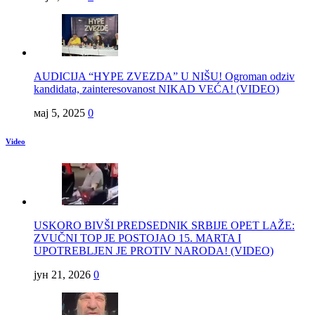
AUDICIJA “HYPE ZVEZDA” U NIŠU! Ogroman odziv
kandidata, zainteresovanost NIKAD VEĆA! (VIDEO)
мај 5, 2025
0
Video
USKORO BIVŠI PREDSEDNIK SRBIJE OPET LAŽE:
ZVUČNI TOP JE POSTOJAO 15. MARTA I
UPOTREBLJEN JE PROTIV NARODA! (VIDEO)
јун 21, 2026
0