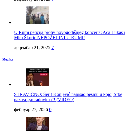
U Rumi peticija protiv novogodišnjeg koncerta: Aca Lukas i
Mira Škorić NEPOŽELJNI U RUMI!
децембар 21, 2025
7
Muzika
STRAVIČNO: Šerif Konjević napisao pesmu u kojoj Srbe
naziva „smradovima“! (VIDEO)
фебруар 27, 2026
0