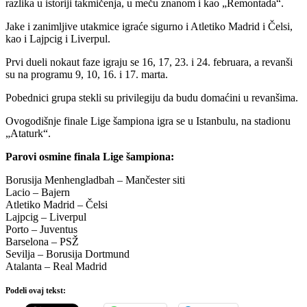
razlika u istoriji takmičenja, u meču znanom i kao „Remontada“.
Jake i zanimljive utakmice igraće sigurno i Atletiko Madrid i Čelsi,
kao i Lajpcig i Liverpul.
Prvi dueli nokaut faze igraju se 16, 17, 23. i 24. februara, a revanši
su na programu 9, 10, 16. i 17. marta.
Pobednici grupa stekli su privilegiju da budu domaćini u revanšima.
Ovogodišnje finale Lige šampiona igra se u Istanbulu, na stadionu
„Ataturk“.
Parovi osmine finala Lige šampiona:
Borusija Menhengladbah – Mančester siti
Lacio – Bajern
Atletiko Madrid – Čelsi
Lajpcig – Liverpul
Porto – Juventus
Barselona – PSŽ
Sevilja – Borusija Dortmund
Atalanta – Real Madrid
Podeli ovaj tekst: