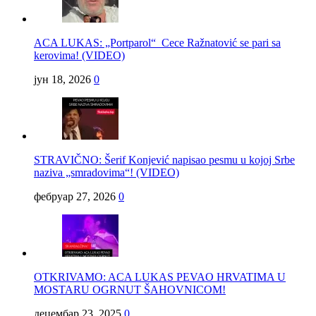
ACA LUKAS: „Portparol“ Cece Ražnatović se pari sa
kerovima! (VIDEO)
јун 18, 2026
0
STRAVIČNO: Šerif Konjević napisao pesmu u kojoj Srbe
naziva „smradovima“! (VIDEO)
фебруар 27, 2026
0
OTKRIVAMO: ACA LUKAS PEVAO HRVATIMA U
MOSTARU OGRNUT ŠAHOVNICOM!
децембар 23, 2025
0