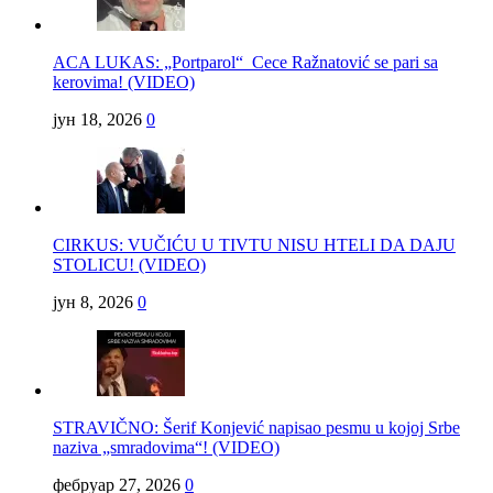
ACA LUKAS: „Portparol“ Cece Ražnatović se pari sa
kerovima! (VIDEO)
јун 18, 2026
0
CIRKUS: VUČIĆU U TIVTU NISU HTELI DA DAJU
STOLICU! (VIDEO)
јун 8, 2026
0
STRAVIČNO: Šerif Konjević napisao pesmu u kojoj Srbe
naziva „smradovima“! (VIDEO)
фебруар 27, 2026
0