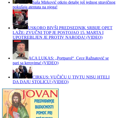
Saša Mirković otkrio detalje još jednog stravičnog
pokušaja atentata na njega!
USKORO BIVŠI PREDSEDNIK SRBIJE OPET
LAŽE: ZVUČNI TOP JE POSTOJAO 15. MARTA I
UPOTREBLJEN JE PROTIV NARODA! (VIDEO)
ACA LUKAS: „Portparol“ Cece Ražnatović se
pari sa kerovima! (VIDEO)
CIRKUS: VUČIĆU U TIVTU NISU HTELI
DA DAJU STOLICU! (VIDEO)