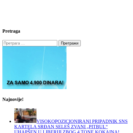
Pretraga
Претрага
за:
Najnovije!
VISOKOPOZICIONIRANI PRIPADNIK SNS
KARTELA SRĐAN SELEŠ ZVANI „PITBUL“
UHAPŠEN U LIBERIJI ZBOG 4 TONE KOKAINA!