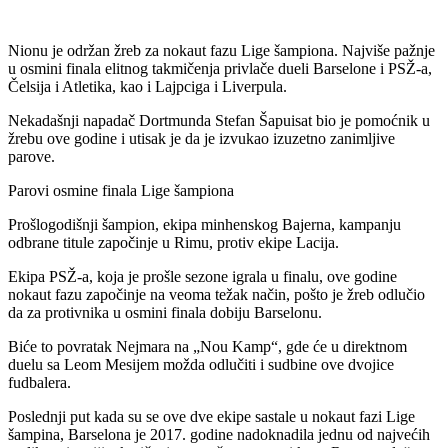
Nionu je održan žreb za nokaut fazu Lige šampiona. Najviše pažnje
u osmini finala elitnog takmičenja privlače dueli Barselone i PSŽ-a,
Čelsija i Atletika, kao i Lajpciga i Liverpula.
Nekadašnji napadač Dortmunda Stefan Šapuisat bio je pomoćnik u
žrebu ove godine i utisak je da je izvukao izuzetno zanimljive
parove.
Parovi osmine finala Lige šampiona
Prošlogodišnji šampion, ekipa minhenskog Bajerna, kampanju
odbrane titule započinje u Rimu, protiv ekipe Lacija.
Ekipa PSŽ-a, koja je prošle sezone igrala u finalu, ove godine
nokaut fazu započinje na veoma težak način, pošto je žreb odlučio
da za protivnika u osmini finala dobiju Barselonu.
Biće to povratak Nejmara na „Nou Kamp“, gde će u direktnom
duelu sa Leom Mesijem možda odlučiti i sudbine ove dvojice
fudbalera.
Poslednji put kada su se ove dve ekipe sastale u nokaut fazi Lige
šampina, Barselona je 2017. godine nadoknadila jednu od najvećih