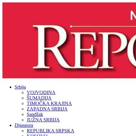
Srbija
VOJVODINA
ŠUMADIJA
TIMOČKA KRAJINA
ZAPADNA SRBIJA
Sandžak
JUŽNA SRBIJA
Dijaspora
REPUBLIKA SRPSKA