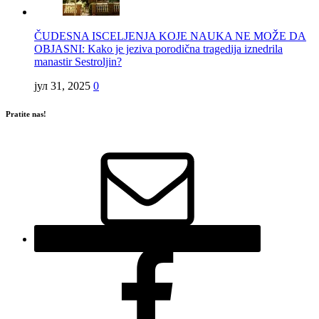
ČUDESNA ISCELJENJA KOJE NAUKA NE MOŽE DA
OBJASNI: Kako je jeziva porodična tragedija iznedrila
manastir Sestroljin?
јул 31, 2025
0
Pratite nas!