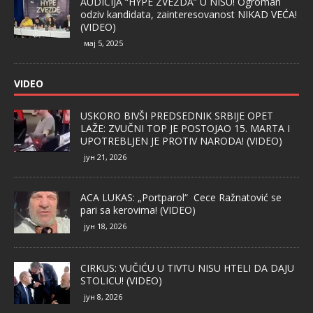
AUDICIJA “HYPE ZVEZDA” U NIŠU! Ogroman
odziv kandidata, zainteresovanost NIKAD VEĆA!
(VIDEO)
мај 5, 2025
VIDEO
USKORO BIVŠI PREDSEDNIK SRBIJE OPET
LAŽE: ZVUČNI TOP JE POSTOJAO 15. MARTA I
UPOTREBLJEN JE PROTIV NARODA! (VIDEO)
јун 21, 2026
ACA LUKAS: „Portparol“ Cece Ražnatović se
pari sa kerovima! (VIDEO)
јун 18, 2026
CIRKUS: VUČIĆU U TIVTU NISU HTELI DA DAJU
STOLICU! (VIDEO)
јун 8, 2026