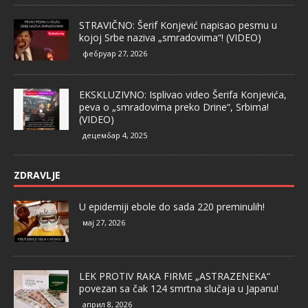
STRAVIČNO: Šerif Konjević napisao pesmu u
kojoj Srbe naziva „smradovima“! (VIDEO)
фебруар 27, 2026
EKSKLUZIVNO: Isplivao video Šerifa Konjevića,
peva o „smradovima preko Drine“, Srbima!
(VIDEO)
децембар 4, 2025
ZDRAVLJE
U epidemiji ebole do sada 220 preminulih!
мај 27, 2026
LEK PROTIV RAKA FIRME „ASTRAZENEKA“
povezan sa čak 124 smrtna slučaja u Japanu!
април 8, 2026