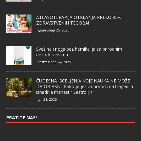
ATLASOTERAPIJA OTKLANJA PREKO 95%
ZDRAVSTVENIH TEGOBA!
децембар 25, 2025
Svežina i nega bez hemikalija sa prirodnim
dezodoransima
септембар 24, 2025
ČUDESNA ISCELJENJA KOJE NAUKA NE MOŽE
DA OBJASNI: Kako je jeziva porodična tragedija
iznedrila manastir Sestroljin?
јул 31, 2025
PRATITE NAS!