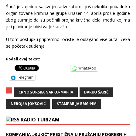
Šarić je zajedno sa svojim advokatom i još nekoliko pripadnika
organizovane kriminalne grupe uhašen 14. aprila prošle godine
zbog sumnje da su počinili brojna krivična dela, među kojima
je i planiranje ubistva Joksovića.
U tom postupku pripremno ročište je odlagano više puta i čeka
se početak suđenja.
Podeli ovaj tekst:
WhatsApp
Telegram
CRNOGORSKA NARKO-MAFIJA
DARKO ŠARIĆ
NEBOJŠA JOKSOVIĆ
ŠTAMPARIJA BMG-NM
RADIO TURIZAM
KOMPANIJA „ĐUKIĆ“ PRESTIŽNA U PRUŽANJU POGREBNIH