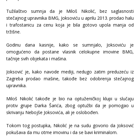
Tužilaštvo sumnja da je Miloš Nikolić, bez saglasnosti
stečajnog upravnika BMG, Joksoviću u aprilu 2013. prodao halu
i trafostanicu za cenu koja je bila gotovo upola manja od
tržišne.
Godinu dana kasnije, kako se sumnjalo, Joksoviću je
omogućeno da postane vlasnik celokupne imovine BMG,
tačnije svih objekata i mašina.
Joksović je, kako navode mediji, nedugo zatim preduzeću iz
Zagreba prodao mašine, takođe bez odobrenja stečajnog
upravnika.
Miloš Nikolić takođe je bio na optuženičkoj klupi u slučaju
protiv grupe Darka Šarića, zbog optužbi da je pomogao u
skrivanju Nebojše Joksovića, ali je oslobođen.
Tokom tog postupka, Nikolić je na sudu govorio da Joksović
pokušava da mu otme imovinu i da se bavi kriminalom.