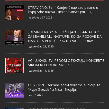
STRAVIČNO: Šerif Konjević napisao pesmu u
kojoj Srbe naziva „smradovima“! (VIDEO)
фебруар 27, 2026
„DESINGERICA“ NEPOŽELJAN U BANJALUCI:
ZABRANILI MU NASTUPE, KO GA POZOVE DA
NASTUPA PLATIĆE KAZNU 50.000 EURA!
децембар 23, 2025
ACI LUKASU SVI REDOM OTKAZUJU KONCERTE
ŠIROM REPUBLIKE SRPSKE!
децембар 11, 2025
CITY HYPE! Održane spektakularne audicije za
“Hype Zvezde” u Nišu i Skoplju!
мај 7, 2025