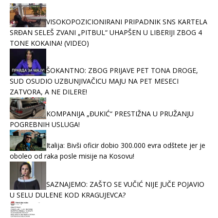
VISOKOPOZICIONIRANI PRIPADNIK SNS KARTELA
SRĐAN SELEŠ ZVANI „PITBUL“ UHAPŠEN U LIBERIJI ZBOG 4
TONE KOKAINA! (VIDEO)
ŠOKANTNO: ZBOG PRIJAVE PET TONA DROGE,
SUD OSUDIO UZBUNJIVAČICU MAJU NA PET MESECI
ZATVORA, A NE DILERE!
KOMPANIJA „ĐUKIĆ“ PRESTIŽNA U PRUŽANJU
POGREBNIH USLUGA!
Italija: Bivši oficir dobio 300.000 evra odštete jer je
oboleo od raka posle misije na Kosovu!
SAZNAJEMO: ZAŠTO SE VUČIĆ NIJE JUČE POJAVIO
U SELU DULENE KOD KRAGUJEVCA?