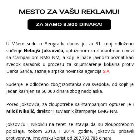
U Višem sudu u Beogradu danas je za 31. maj odloženo
suđenje
Nebojši Joksoviću
, optuženom za zloupotrebe u vezi
sa štamparijom BMG-NM, a koji je inače javnosti poznat kao
svedok saradnik u procesu za krijumčarenje kokaina protiv
Darka Šarića, saznaje srpska novinska agencija
SIA
.
Suđenje je odloženo zbog izostanka dva svedoka, od kojih je
jedan kažnjen sa 50.000 dinara zbog nedolaska.
Pored Joksovića, za zloupotrebe sa štamparijom optužen je i
Miloš Nikolić
, direktor i suvlasnik štamparije BMG-NM.
Joksoviću i Nikoliću na teret se stavlja da su zloupotrebom
položaja, tokom 2013. i 2014. godine, Joksoviću pribavili
protivpravnu imovinsku korist od 207.793.785 dinara.