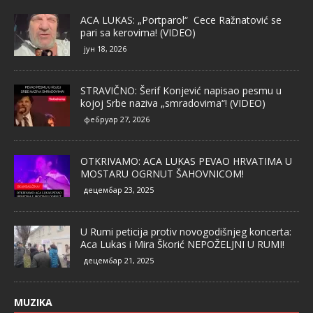
ACA LUKAS: „Portparol“ Cece Ražnatović se
pari sa kerovima! (VIDEO)
јун 18, 2026
STRAVIČNO: Šerif Konjević napisao pesmu u
kojoj Srbe naziva „smradovima“! (VIDEO)
фебруар 27, 2026
OTKRIVAMO: ACA LUKAS PEVAO HRVATIMA U
MOSTARU OGRNUT ŠAHOVNICOM!
децембар 23, 2025
U Rumi peticija protiv novogodišnjeg koncerta:
Aca Lukas i Mira Škorić NEPOŽELJNI U RUMI!
децембар 21, 2025
MUZIKA