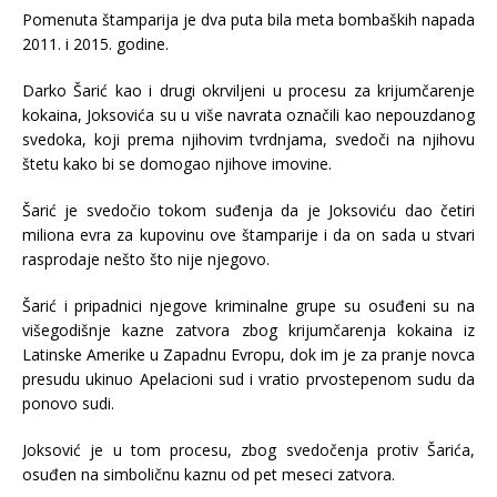
Pomenuta štamparija je dva puta bila meta bombaških napada
2011. i 2015. godine.
Darko Šarić kao i drugi okrviljeni u procesu za krijumčarenje
kokaina, Joksovića su u više navrata označili kao nepouzdanog
svedoka, koji prema njihovim tvrdnjama, svedoči na njihovu
štetu kako bi se domogao njihove imovine.
Šarić je svedočio tokom suđenja da je Joksoviću dao četiri
miliona evra za kupovinu ove štamparije i da on sada u stvari
rasprodaje nešto što nije njegovo.
Šarić i pripadnici njegove kriminalne grupe su osuđeni su na
višegodišnje kazne zatvora zbog krijumčarenja kokaina iz
Latinske Amerike u Zapadnu Evropu, dok im je za pranje novca
presudu ukinuo Apelacioni sud i vratio prvostepenom sudu da
ponovo sudi.
Joksović je u tom procesu, zbog svedočenja protiv Šarića,
osuđen na simboličnu kaznu od pet meseci zatvora.