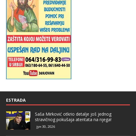
ESTRADA
Saša Mirković otkrio detalje još jednog
stravičnog pokušaja atentata na njega!
јун 30, 2026