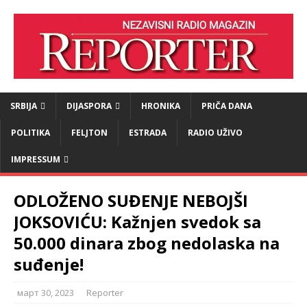
SRBIJA
DIJASPORA
HRONIKA
PRIČA DANA
POLITIKA
FELJTON
ESTRADA
RADIO UŽIVO
IMPRESSUM
ODLOŽENO SUĐENJE NEBOJŠI
JOKSOVIĆU: Kažnjen svedok sa
50.000 dinara zbog nedolaska na
suđenje!
март 30, 2023
Reporter