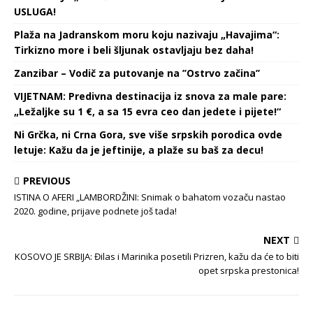
USLUGA!
Plaža na Jadranskom moru koju nazivaju „Havajima“:
Tirkizno more i beli šljunak ostavljaju bez daha!
Zanzibar – Vodič za putovanje na ’’Ostrvo začina’’
VIJETNAM: Predivna destinacija iz snova za male pare:
„Ležaljke su 1 €, a sa 15 evra ceo dan jedete i pijete!“
Ni Grčka, ni Crna Gora, sve više srpskih porodica ovde
letuje: Kažu da je jeftinije, a plaže su baš za decu!
PREVIOUS
ISTINA O AFERI „LAMBORDŽINI: Snimak o bahatom vozaču nastao
2020. godine, prijave podnete još tada!
NEXT
KOSOVO JE SRBIJA: Đilas i Marinika posetili Prizren, kažu da će to biti
opet srpska prestonica!