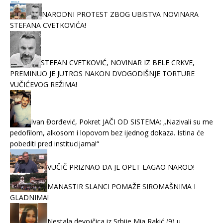
NARODNI PROTEST ZBOG UBISTVA NOVINARA
STEFANA CVETKOVIĆA!
STEFAN CVETKOVIĆ, NOVINAR IZ BELE CRKVE,
PREMINUO JE JUTROS NAKON DVOGODIŠNJE TORTURE
VUČIĆEVOG REŽIMA!
Ivan Đorđević, Pokret JAČI OD SISTEMA: „Nazivali su me
pedofilom, alkosom i lopovom bez ijednog dokaza. Istina će
pobediti pred institucijama!“
VUČIČ PRIZNAO DA JE OPET LAGAO NAROD!
MANASTIR SLANCI POMAŽE SIROMAŠNIMA I
GLADNIMA!
Nestala devojčica iz Srbije Mia Rakić (9) u