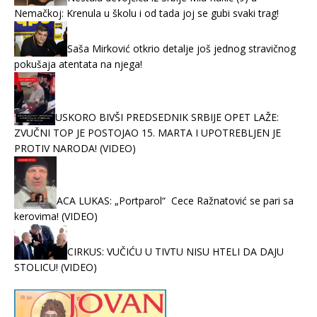
Nemačkoj: Krenula u školu i od tada joj se gubi svaki trag!
Saša Mirković otkrio detalje još jednog stravičnog
pokušaja atentata na njega!
USKORO BIVŠI PREDSEDNIK SRBIJE OPET LAŽE:
ZVUČNI TOP JE POSTOJAO 15. MARTA I UPOTREBLJEN JE
PROTIV NARODA! (VIDEO)
ACA LUKAS: „Portparol“ Cece Ražnatović se pari sa
kerovima! (VIDEO)
CIRKUS: VUČIĆU U TIVTU NISU HTELI DA DAJU
STOLICU! (VIDEO)