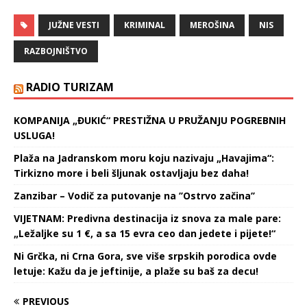
M. (33) iz Niša, zbog
postojanja osnova sumnje
JUŽNE VESTI
KRIMINAL
MEROŠINA
NIS
da je izvršio krivično delo
ubistvo Sumnja se da je
RAZBOJNIŠTVO
on, 20. novembra ove
godine, u elitnom naselju
Beverli hils u Nišu, hicima
RADIO TURIZAM
iz…
KOMPANIJA „ĐUKIĆ“ PRESTIŽNA U PRUŽANJU POGREBNIH
USLUGA!
Plaža na Jadranskom moru koju nazivaju „Havajima“:
Tirkizno more i beli šljunak ostavljaju bez daha!
Zanzibar – Vodič za putovanje na ’’Ostrvo začina’’
VIJETNAM: Predivna destinacija iz snova za male pare:
„Ležaljke su 1 €, a sa 15 evra ceo dan jedete i pijete!“
Ni Grčka, ni Crna Gora, sve više srpskih porodica ovde
letuje: Kažu da je jeftinije, a plaže su baš za decu!
PREVIOUS