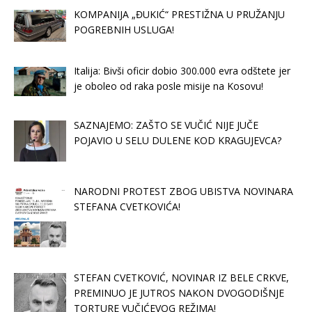
KOMPANIJA „ĐUKIĆ“ PRESTIŽNA U PRUŽANJU
POGREBNIH USLUGA!
Italija: Bivši oficir dobio 300.000 evra odštete jer
je oboleo od raka posle misije na Kosovu!
SAZNAJEMO: ZAŠTO SE VUČIĆ NIJE JUČE
POJAVIO U SELU DULENE KOD KRAGUJEVCA?
NARODNI PROTEST ZBOG UBISTVA NOVINARA
STEFANA CVETKOVIĆA!
STEFAN CVETKOVIĆ, NOVINAR IZ BELE CRKVE,
PREMINUO JE JUTROS NAKON DVOGODIŠNJE
TORTURE VUČIĆEVOG REŽIMA!