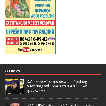
ESTRADA
Saša Mirković otkrio detalje još jednog
stravičnog pokušaja atentata na njega!
јун 30, 2026
ACA LUKAS: „Portparol“ Cece Ražnatović se