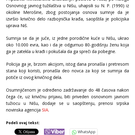
Osnovnog javnog tužilaštva u Nišu, uhapsili su N. P. (1990) iz
okoline Merošine, zbog postojanja osnova sumnje da je
izvršio krivično delo razbojnička krađa, saopštila je policijska
uprava Niš.
Sumnja se da je juče, iz jedne porodične kuće u Nišu, ukrao
oko 10.000 evra, kao i da je odgurnuo 80-godišnju ženu koja
ga je zatekla u krađi i pokušala da ga spreči da pobegne.
Policija ga je, brzom akcijom, istog dana pronašla i pretresom
stana koji koristi, pronašla deo novca za koji se sumnja da
potiče iz ovog krivičnog dela.
Osumnjičenom je određeno zadržavanje do 48 časova nakon
čega će, uz krivičnu prijavu, biti priveden osnovnom javnom
tužiocu u Nišu, dodaje se u saopštenju, prenosi srpska
novinska agencija
SIA
.
Podeli ovaj tekst:
WhatsApp