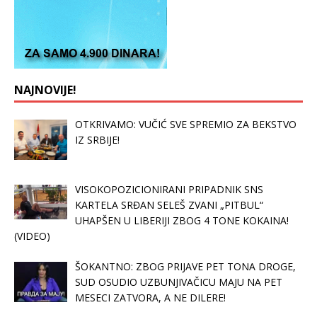
NAJNOVIJE!
OTKRIVAMO: VUČIĆ SVE SPREMIO ZA BEKSTVO
IZ SRBIJE!
VISOKOPOZICIONIRANI PRIPADNIK SNS
KARTELA SRĐAN SELEŠ ZVANI „PITBUL“
UHAPŠEN U LIBERIJI ZBOG 4 TONE KOKAINA!
(VIDEO)
ŠOKANTNO: ZBOG PRIJAVE PET TONA DROGE,
SUD OSUDIO UZBUNJIVAČICU MAJU NA PET
MESECI ZATVORA, A NE DILERE!