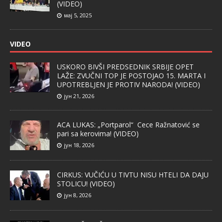
(VIDEO)
мај 5, 2025
VIDEO
USKORO BIVŠI PREDSEDNIK SRBIJE OPET
LAŽE: ZVUČNI TOP JE POSTOJAO 15. MARTA I
UPOTREBLJEN JE PROTIV NARODA! (VIDEO)
јун 21, 2026
ACA LUKAS: „Portparol“ Cece Ražnatović se
pari sa kerovima! (VIDEO)
јун 18, 2026
CIRKUS: VUČIĆU U TIVTU NISU HTELI DA DAJU
STOLICU! (VIDEO)
јун 8, 2026