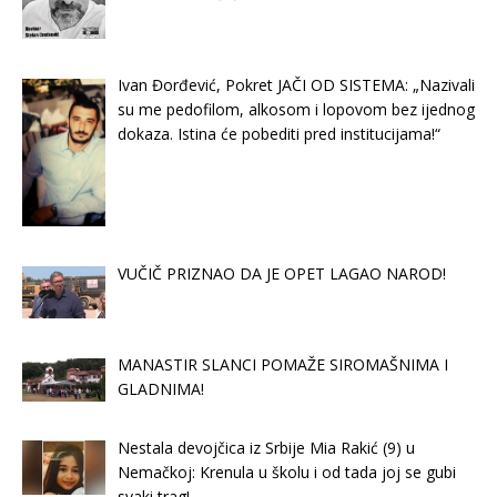
Ivan Đorđević, Pokret JAČI OD SISTEMA: „Nazivali
su me pedofilom, alkosom i lopovom bez ijednog
dokaza. Istina će pobediti pred institucijama!“
VUČIČ PRIZNAO DA JE OPET LAGAO NAROD!
MANASTIR SLANCI POMAŽE SIROMAŠNIMA I
GLADNIMA!
Nestala devojčica iz Srbije Mia Rakić (9) u
Nemačkoj: Krenula u školu i od tada joj se gubi
svaki trag!