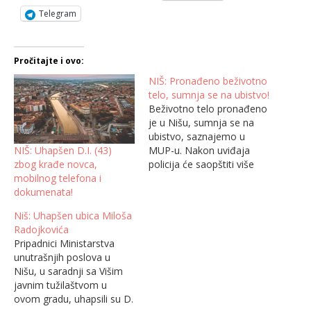
Telegram
Pročitajte i ovo:
NIŠ: Pronađeno beživotno
telo, sumnja se na ubistvo!
Beživotno telo pronađeno
je u Nišu, sumnja se na
ubistvo, saznajemo u
NIŠ: Uhapšen D.I. (43)
MUP-u. Nakon uviđaja
zbog krađe novca,
policija će saopštiti više
mobilnog telefona i
detalja. Beogradski mediji
dokumenata!
su ranije preneli da je Više
javno tužilaštvo u Nišu
Niš: Uhapšen ubica Miloša
odredilo zadržavanje M. G.
Radojkovića
(62) i njegovom sinu M. M.
Pripadnici Ministarstva
(41) obojica iz Niša, zbog
unutrašnjih poslova u
sumnje da su,…
Nišu, u saradnji sa Višim
javnim tužilaštvom u
ovom gradu, uhapsili su D.