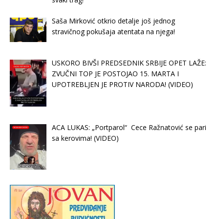
Saša Mirković otkrio detalje još jednog
stravičnog pokušaja atentata na njega!
USKORO BIVŠI PREDSEDNIK SRBIJE OPET LAŽE:
ZVUČNI TOP JE POSTOJAO 15. MARTA I
UPOTREBLJEN JE PROTIV NARODA! (VIDEO)
ACA LUKAS: „Portparol“ Cece Ražnatović se pari
sa kerovima! (VIDEO)