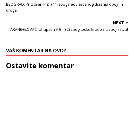
BEOGRAD: Pritvoren P.Đ. (44) zbog neovlašćenog držanja opojnih
droga!
NEXT
ARANĐELOVAC: Uhapšen A.B. (32) zbog teške krađe i razbojništva!
VAŠ KOMENTAR NA OVO?
Ostavite komentar