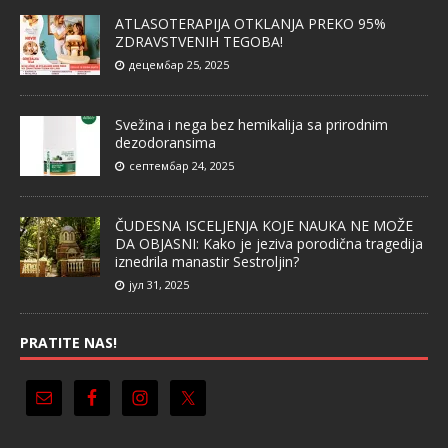
ATLASOTERAPIJA OTKLANJA PREKO 95%
ZDRAVSTVENIH TEGOBA!
децембар 25, 2025
Svežina i nega bez hemikalija sa prirodnim
dezodoransima
септембар 24, 2025
ČUDESNA ISCELJENJA KOJE NAUKA NE MOŽE
DA OBJASNI: Kako je jeziva porodična tragedija
iznedrila manastir Sestroljin?
јул 31, 2025
PRATITE NAS!