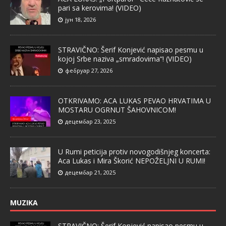
pari sa kerovima! (VIDEO)
јун 18, 2026
STRAVIČNO: Šerif Konjević napisao pesmu u
kojoj Srbe naziva „smradovima“! (VIDEO)
фебруар 27, 2026
OTKRIVAMO: ACA LUKAS PEVAO HRVATIMA U
MOSTARU OGRNUT ŠAHOVNICOM!
децембар 23, 2025
U Rumi peticija protiv novogodišnjeg koncerta:
Aca Lukas i Mira Škorić NEPOŽELJNI U RUMI!
децембар 21, 2025
MUZIKA
STRAVIČNO: Šerif Konjević napisao pesmu u