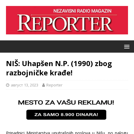
NIŠ: Uhapšen N.P. (1990) zbog
razbojničke krađe!
август 13, 2023
Reporter
Pripadnici Ministarstva unutrašnjih poslova u Nišu, po nalogu