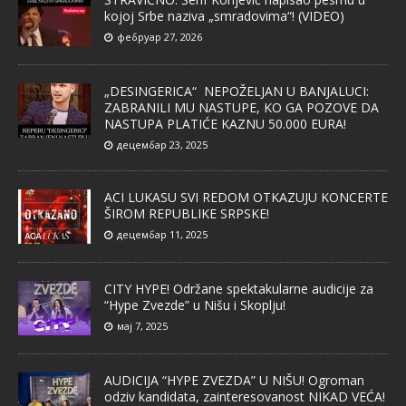
kojoj Srbe naziva „smradovima“! (VIDEO)
фебруар 27, 2026
„DESINGERICA“ NEPOŽELJAN U BANJALUCI:
ZABRANILI MU NASTUPE, KO GA POZOVE DA
NASTUPA PLATIĆE KAZNU 50.000 EURA!
децембар 23, 2025
ACI LUKASU SVI REDOM OTKAZUJU KONCERTE
ŠIROM REPUBLIKE SRPSKE!
децембар 11, 2025
CITY HYPE! Održane spektakularne audicije za
“Hype Zvezde” u Nišu i Skoplju!
мај 7, 2025
AUDICIJA “HYPE ZVEZDA” U NIŠU! Ogroman
odziv kandidata, zainteresovanost NIKAD VEĆA!