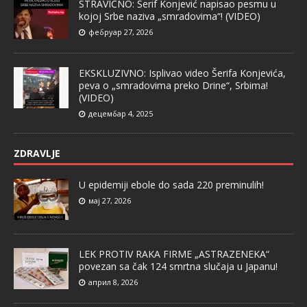
STRAVIČNO: Šerif Konjević napisao pesmu u
kojoj Srbe naziva „smradovima“! (VIDEO)
фебруар 27, 2026
EKSKLUZIVNO: Isplivao video Šerifa Konjevića,
peva o „smradovima preko Drine“, Srbima!
(VIDEO)
децембар 4, 2025
ZDRAVLJE
U epidemiji ebole do sada 220 preminulih!
мај 27, 2026
LEK PROTIV RAKA FIRME „ASTRAZENEKA“
povezan sa čak 124 smrtna slučaja u Japanu!
април 8, 2026