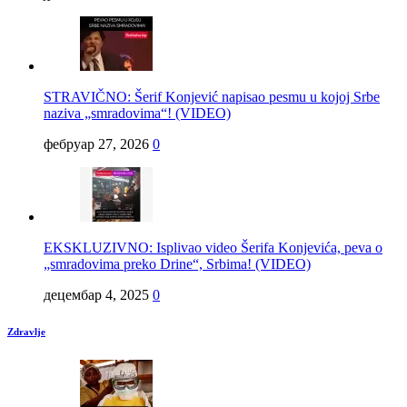
STRAVIČNO: Šerif Konjević napisao pesmu u kojoj Srbe
naziva „smradovima“! (VIDEO)
фебруар 27, 2026
0
EKSKLUZIVNO: Isplivao video Šerifa Konjevića, peva o
„smradovima preko Drine“, Srbima! (VIDEO)
децембар 4, 2025
0
Zdravlje