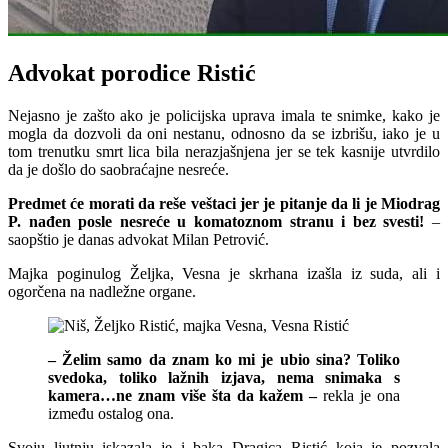
Advokat porodice Ristić
Nejasno je zašto ako je policijska uprava imala te snimke, kako je
mogla da dozvoli da oni nestanu, odnosno da se izbrišu, iako je u
tom trenutku smrt lica bila nerazjašnjena jer se tek kasnije utvrdilo
da je došlo do saobraćajne nesreće.
Predmet će morati da reše veštaci jer je pitanje da li je Miodrag
P. nađen posle nesreće u komatoznom stranu i bez svesti!
–
saopštio je danas advokat Milan Petrović.
Majka poginulog Željka, Vesna je skrhana izašla iz suda, ali i
ogorčena na nadležne organe.
– Želim samo da znam ko mi je ubio sina? Toliko
svedoka, toliko lažnih izjava, nema snimaka s
kamera…ne znam više šta da kažem –
rekla je ona
između ostalog ona.
Svoju ljutnju iskazala je i baka Dragica Ristić koja je pozvala