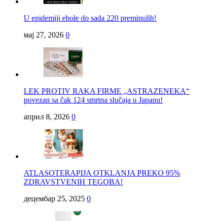
U epidemiji ebole do sada 220 preminulih!
мај 27, 2026
0
LEK PROTIV RAKA FIRME „ASTRAZENEKA“
povezan sa čak 124 smrtna slučaja u Japanu!
април 8, 2026
0
ATLASOTERAPIJA OTKLANJA PREKO 95%
ZDRAVSTVENIH TEGOBA!
децембар 25, 2025
0