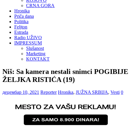
KOSOVO
CRNA GORA
Hronika
Priča dana
Politika
Feljton
Estrada
Radio UŽIVO
IMPRESSUM
Slušanost
Marketing
KONTAKT
Niš: Sa kamera nestali snimci POGIBIJE
ŽELJKA RISTIĆA (19)
децембар 10, 2021
Reporter
Hronika
,
JUŽNA SRBIJA
,
Vesti
0