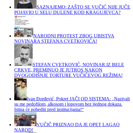
SAZNAJEMO: ZAŠTO SE VUČIĆ NIJE JUČE
POJAVIO U SELU DULENE KOD KRAGUJEVCA?
NARODNI PROTEST ZBOG UBISTVA
NOVINARA STEFANA CVETKOVIĆA!
STEFAN CVETKOVIĆ, NOVINAR IZ BELE
CRKVE, PREMINUO JE JUTROS NAKON
DVOGODIŠNJE TORTURE VUČIĆEVOG REŽIMA!
Ivan Đorđević, Pokret JAČI OD SISTEMA: „Nazivali
su me pedofilom, alkosom i lopovom bez ijednog dokaza.
Istina će pobediti pred institucijama!“
VUČIČ PRIZNAO DA JE OPET LAGAO
NAROD!