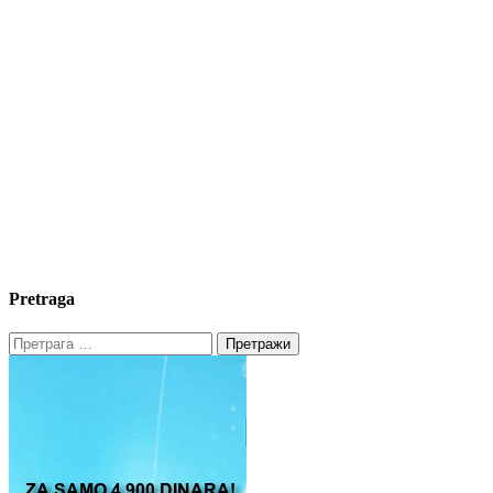
Pretraga
Претрага
за: