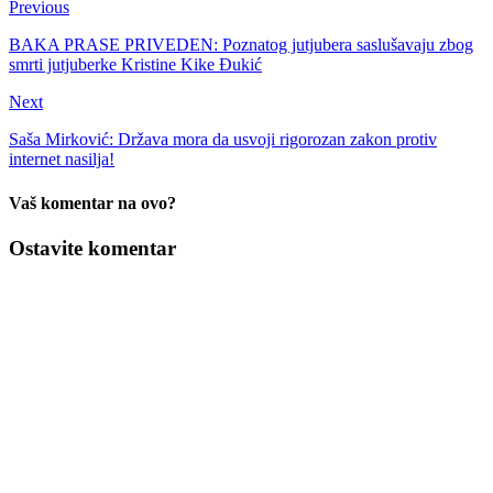
Previous
BAKA PRASE PRIVEDEN: Poznatog jutjubera saslušavaju zbog
smrti jutjuberke Kristine Kike Đukić
Next
Saša Mirković: Država mora da usvoji rigorozan zakon protiv
internet nasilja!
Vaš komentar na ovo?
Ostavite komentar