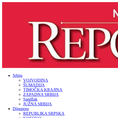
Srbija
VOJVODINA
ŠUMADIJA
TIMOČKA KRAJINA
ZAPADNA SRBIJA
Sandžak
JUŽNA SRBIJA
Dijaspora
REPUBLIKA SRPSKA