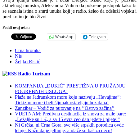
aktuelnog ministra, Aleksandra Vulina da pokrene postupak kako bi
se saznala istina o smrti unuka koji je radio, želeo da odsluži vojsku i
pred kojim je bio život.
Podeli ovaj tekst:
WhatsApp
Telegram
Crna hronika
Nis
Željko Ristić
Radio Turizam
KOMPANIJA „ĐUKIĆ“ PRESTIŽNA U PRUŽANJU
POGREBNIH USLUGA!
Plaža na Jadranskom moru koju nazivaju „Havajima“:
Tirkizno more i beli šljunak ostavljaju bez daha!
Zanzibar – Vodič za putovanje na ’’Ostrvo začina’’
VIJETNAM: Predivna destinacija iz snova za male pare:
„Ležaljke su 1 €, a sa 15 evra ceo dan jedete i pijete!“
Ni Grčka, ni Crna Gora, sve više srpskih porodica ovde
letuje: Kažu da je jeftinije, a plaže su baš za decu!