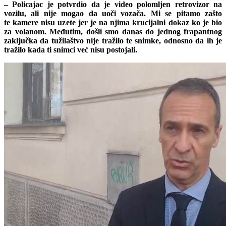
– Policajac je potvrdio da je video polomljen retrovizor na
vozilu, ali nije mogao da uoči vozača. Mi se pitamo zašto
te kamere nisu uzete jer je na njima krucijalni dokaz ko je bio
za volanom. Međutim, došli smo danas do jednog frapantnog
zaključka da tužilaštvo nije tražilo te snimke, odnosno da ih je
tražilo kada ti snimci već nisu postojali.