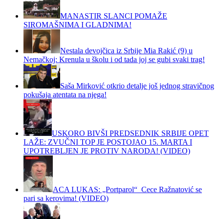
MANASTIR SLANCI POMAŽE
SIROMAŠNIMA I GLADNIMA!
Nestala devojčica iz Srbije Mia Rakić (9) u
Nemačkoj: Krenula u školu i od tada joj se gubi svaki trag!
Saša Mirković otkrio detalje još jednog stravičnog
pokušaja atentata na njega!
USKORO BIVŠI PREDSEDNIK SRBIJE OPET
LAŽE: ZVUČNI TOP JE POSTOJAO 15. MARTA I
UPOTREBLJEN JE PROTIV NARODA! (VIDEO)
ACA LUKAS: „Portparol“ Cece Ražnatović se
pari sa kerovima! (VIDEO)