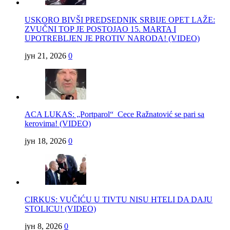
USKORO BIVŠI PREDSEDNIK SRBIJE OPET LAŽE:
ZVUČNI TOP JE POSTOJAO 15. MARTA I
UPOTREBLJEN JE PROTIV NARODA! (VIDEO)
јун 21, 2026
0
ACA LUKAS: „Portparol“ Cece Ražnatović se pari sa
kerovima! (VIDEO)
јун 18, 2026
0
CIRKUS: VUČIĆU U TIVTU NISU HTELI DA DAJU
STOLICU! (VIDEO)
јун 8, 2026
0