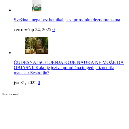
Svežina i nega bez hemikalija sa prirodnim dezodoransima
септембар 24, 2025
0
ČUDESNA ISCELJENJA KOJE NAUKA NE MOŽE DA
OBJASNI: Kako je jeziva porodična tragedija iznedrila
manastir Sestroljin?
јул 31, 2025
0
Pratite nas!