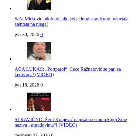
Saša Mirković otkrio detalje još jednog stravičnog pokušaja
atentata na njega!
јун 30, 2026
0
ACA LUKAS: „Portparol“ Cece Ražnatović se pari sa
kerovima! (VIDEO)
јун 18, 2026
0
STRAVIČNO: Šerif Konjević napisao pesmu u kojoj Srbe
naziva „smradovima“! (VIDEO)
фебруар 27, 2026
0