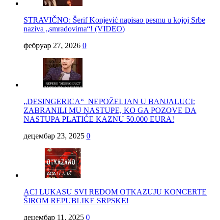
STRAVIČNO: Šerif Konjević napisao pesmu u kojoj Srbe
naziva „smradovima“! (VIDEO)
фебруар 27, 2026
0
„DESINGERICA“ NEPOŽELJAN U BANJALUCI:
ZABRANILI MU NASTUPE, KO GA POZOVE DA
NASTUPA PLATIĆE KAZNU 50.000 EURA!
децембар 23, 2025
0
ACI LUKASU SVI REDOM OTKAZUJU KONCERTE
ŠIROM REPUBLIKE SRPSKE!
децембар 11, 2025
0