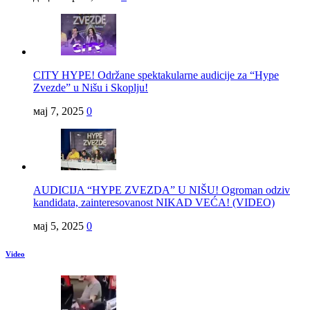
CITY HYPE! Održane spektakularne audicije za “Hype
Zvezde” u Nišu i Skoplju!
мај 7, 2025
0
AUDICIJA “HYPE ZVEZDA” U NIŠU! Ogroman odziv
kandidata, zainteresovanost NIKAD VEĆA! (VIDEO)
мај 5, 2025
0
Video