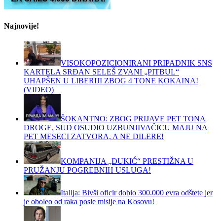
Najnovije!
VISOKOPOZICIONIRANI PRIPADNIK SNS
KARTELA SRĐAN SELEŠ ZVANI „PITBUL“
UHAPŠEN U LIBERIJI ZBOG 4 TONE KOKAINA!
(VIDEO)
ŠOKANTNO: ZBOG PRIJAVE PET TONA
DROGE, SUD OSUDIO UZBUNJIVAČICU MAJU NA
PET MESECI ZATVORA, A NE DILERE!
KOMPANIJA „ĐUKIĆ“ PRESTIŽNA U
PRUŽANJU POGREBNIH USLUGA!
Italija: Bivši oficir dobio 300.000 evra odštete jer
je oboleo od raka posle misije na Kosovu!