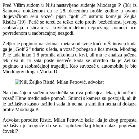
Pred Višim sudom u Nišu nastavljeno suđenje Miodragu P. (38) iz
Šainovca optuženom da je 28. decembra prošle godine u ovom
doljevačkom selu vozeći pijan “golf 2” usmrtio komšiju Željka
Ristića (19). Perić se tereti za teško delo protiv bezbednosti javnog
saobraćaja u sticaju sa krivičnim delom nepružanja pomoći licu
povređenom u saobraćajnoj nezgodi.
Željko je poginuo na stotinak metara od svoje kuće u Šainovcu kada
ga je „Golf 2“ udario s leđa, a vozač pobegao s lica mesta. Miodrag
P. je tada imao 1,8 promila alkohola u krvi, ali mu je analiza rađena
tek dva ili tri sata posle nesreće kada se utvrdilo da je Željko
poginuo u saobraćajnoj tragediji. Kao suvozač u automobilu je bio
Miodragov drugar Marko D.
Na današnjem suđenju svedočila su dva policajca, lekar, tehničar i
vozač Hitne medicinske pomoći. Snimci s kamera su postojali, ali ih
je tužilaštvo kasno tražilo i sada ih nema, a simi tim nema ni dokaza
protiv Miodraga P.
Advokat porodice Ristić, Milan Petrović kaže „da je zbog propusta
tužilaštva je moguće da se na optuženičkoj klupi nalazi pogrešan
čovek!?