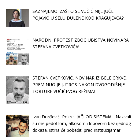
SAZNAJEMO: ZAŠTO SE VUČIĆ NIJE JUČE
POJAVIO U SELU DULENE KOD KRAGUJEVCA?
NARODNI PROTEST ZBOG UBISTVA NOVINARA
STEFANA CVETKOVIĆA!
STEFAN CVETKOVIĆ, NOVINAR IZ BELE CRKVE,
PREMINUO JE JUTROS NAKON DVOGODIŠNJE
TORTURE VUČIĆEVOG REŽIMA!
Ivan Đorđević, Pokret JAČI OD SISTEMA: „Nazivali
su me pedofilom, alkosom i lopovom bez ijednog
dokaza. Istina će pobediti pred institucijama!“