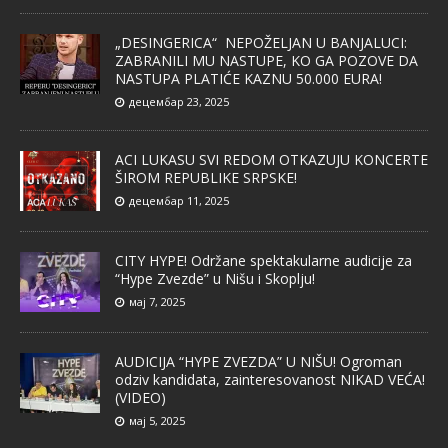
„DESINGERICA“ NEPOŽELJAN U BANJALUCI:
ZABRANILI MU NASTUPE, KO GA POZOVE DA
NASTUPA PLATIĆE KAZNU 50.000 EURA!
децембар 23, 2025
ACI LUKASU SVI REDOM OTKAZUJU KONCERTE
ŠIROM REPUBLIKE SRPSKE!
децембар 11, 2025
CITY HYPE! Održane spektakularne audicije za
“Hype Zvezde” u Nišu i Skoplju!
мај 7, 2025
AUDICIJA “HYPE ZVEZDA” U NIŠU! Ogroman
odziv kandidata, zainteresovanost NIKAD VEĆA!
(VIDEO)
мај 5, 2025