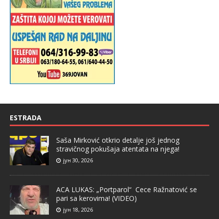
ESTRADA
Saša Mirković otkrio detalje još jednog
stravičnog pokušaja atentata na njega!
јун 30, 2026
ACA LUKAS: „Portparol“ Cece Ražnatović se
pari sa kerovima! (VIDEO)
јун 18, 2026