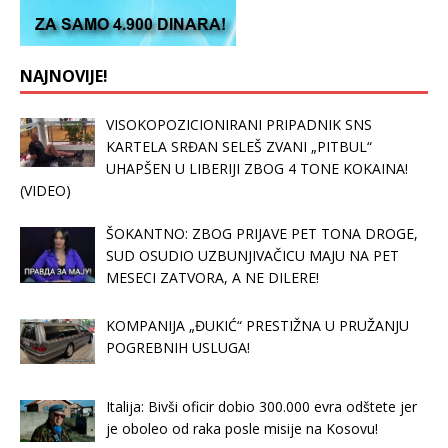
NAJNOVIJE!
VISOKOPOZICIONIRANI PRIPADNIK SNS
KARTELA SRĐAN SELEŠ ZVANI „PITBUL“
UHAPŠEN U LIBERIJI ZBOG 4 TONE KOKAINA!
(VIDEO)
ŠOKANTNO: ZBOG PRIJAVE PET TONA DROGE,
SUD OSUDIO UZBUNJIVAČICU MAJU NA PET
MESECI ZATVORA, A NE DILERE!
KOMPANIJA „ĐUKIĆ“ PRESTIŽNA U PRUŽANJU
POGREBNIH USLUGA!
Italija: Bivši oficir dobio 300.000 evra odštete jer
je oboleo od raka posle misije na Kosovu!