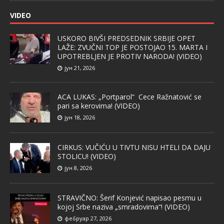
VIDEO
USKORO BIVŠI PREDSEDNIK SRBIJE OPET
LAŽE: ZVUČNI TOP JE POSTOJAO 15. MARTA I
UPOTREBLJEN JE PROTIV NARODA! (VIDEO)
јун 21, 2026
ACA LUKAS: „Portparol“ Cece Ražnatović se
pari sa kerovima! (VIDEO)
јун 18, 2026
CIRKUS: VUČIĆU U TIVTU NISU HTELI DA DAJU
STOLICU! (VIDEO)
јун 8, 2026
STRAVIČNO: Šerif Konjević napisao pesmu u
kojoj Srbe naziva „smradovima“! (VIDEO)
фебруар 27, 2026