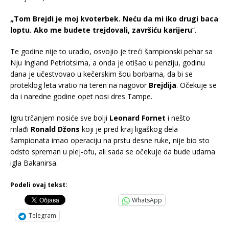
„Tom Brejdi je moj kvoterbek. Neću da mi iko drugi baca
loptu. Ako me budete trejdovali, završiću karijeru
“.
Te godine nije to uradio, osvojio je treći šampionski pehar sa
Nju Ingland Petriotsima, a onda je otišao u penziju, godinu
dana je učestvovao u kečerskim šou borbama, da bi se
proteklog leta vratio na teren na nagovor
Brejdija
. Očekuje se
da i naredne godine opet nosi dres Tampe.
Igru trčanjem nosiće sve bolji
Leonard Fornet
i nešto
mlađi
Ronald Džons
koji je pred kraj ligaškog dela
šampionata imao operaciju na prstu desne ruke, nije bio sto
odsto spreman u plej-ofu, ali sada se očekuje da bude udarna
igla Bakanirsa.
Podeli ovaj tekst:
WhatsApp
Telegram