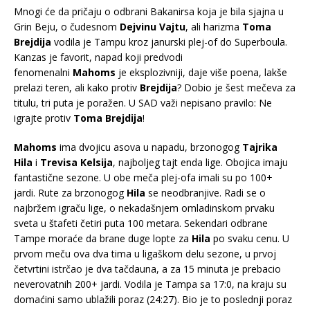
Mnogi će da pričaju o odbrani Bakanirsa koja je bila sjajna u
Grin Beju, o čudesnom
Dejvinu Vajtu
, ali harizma
Toma
Brejdija
vodila je Tampu kroz janurski plej-of do Superboula.
Kanzas je favorit, napad koji predvodi
fenomenalni
Mahoms
je eksplozivniji, daje više poena, lakše
prelazi teren, ali kako protiv
Brejdija
? Dobio je šest mečeva za
titulu, tri puta je poražen. U SAD važi nepisano pravilo: Ne
igrajte protiv
Toma Brejdija
!
Mahoms
ima dvojicu asova u napadu, brzonogog
Tajrika
Hila
i
Trevisa Kelsija
, najboljeg tajt enda lige. Obojica imaju
fantastične sezone. U obe meča plej-ofa imali su po 100+
jardi. Rute za brzonogog
Hila
se neodbranjive. Radi se o
najbržem igraču lige, o nekadašnjem omladinskom prvaku
sveta u štafeti četiri puta 100 metara. Sekendari odbrane
Tampe moraće da brane duge lopte za
Hila
po svaku cenu. U
prvom meču ova dva tima u ligaškom delu sezone, u prvoj
četvrtini istrčao je dva tačdauna, a za 15 minuta je prebacio
neverovatnih 200+ jardi. Vodila je Tampa sa 17:0, na kraju su
domaćini samo ublažili poraz (24:27). Bio je to poslednji poraz