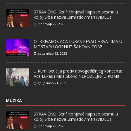
STRAVIČNO: Šerif Konjević napisao pesmu u
kojoj Srbe naziva „smradovima“! (VIDEO)
фебруар 27, 2026
OTKRIVAMO: ACA LUKAS PEVAO HRVATIMA U
MOSTARU OGRNUT ŠAHOVNICOM!
децембар 23, 2025
U Rumi peticija protiv novogodišnjeg koncerta:
Aca Lukas i Mira Škorić NEPOŽELJNI U RUMI!
децембар 21, 2025
MUZIKA
STRAVIČNO: Šerif Konjević napisao pesmu u
kojoj Srbe naziva „smradovima“! (VIDEO)
фебруар 27, 2026