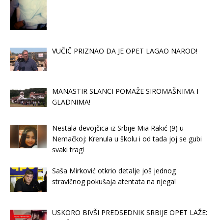
VUČIČ PRIZNAO DA JE OPET LAGAO NAROD!
MANASTIR SLANCI POMAŽE SIROMAŠNIMA I
GLADNIMA!
Nestala devojčica iz Srbije Mia Rakić (9) u
Nemačkoj: Krenula u školu i od tada joj se gubi
svaki trag!
Saša Mirković otkrio detalje još jednog
stravičnog pokušaja atentata na njega!
USKORO BIVŠI PREDSEDNIK SRBIJE OPET LAŽE: