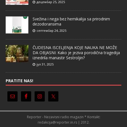
децембар 25, 2025
Svežina i nega bez hemikalija sa prirodnim
dezodoransima
септембар 24, 2025
ČUDESNA ISCELJENJA KOJE NAUKA NE MOŽE
DA OBJASNI: Kako je jeziva porodična tragedija
iznedrila manastir Sestroljin?
јул 31, 2025
PRATITE NAS!
Reporter - Nezavisni radio magazin * Kontakt:
redakcija@reporter.in.rs | 2012.