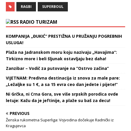
RAGBI
SUPERBOUL
RADIO TURIZAM
KOMPANIJA „ĐUKIĆ“ PRESTIŽNA U PRUŽANJU POGREBNIH
USLUGA!
Plaža na Jadranskom moru koju nazivaju „Havajima“:
Tirkizno more i beli šljunak ostavljaju bez daha!
Zanzibar – Vodič za putovanje na ’’Ostrvo začina’’
VIJETNAM: Predivna destinacija iz snova za male pare:
„Ležaljke su 1 €, a sa 15 evra ceo dan jedete i pijete!“
Ni Grčka, ni Crna Gora, sve više srpskih porodica ovde
letuje: Kažu da je jeftinije, a plaže su baš za decu!
PREVIOUS
Ženska rukometna Superliga: Vojvodina dočekuje Radnički iz
Kragujevca