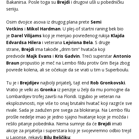
Bakanirsa. Posle toga su
Brejdi
i drugovi ušli u pobedničku
seriiju.
Osim dvojice asova iz drugog plana prete
Semi
Votkins
i
Mikol Hardman
. U plej-of startni raning bek bio
je
Darel Vilijams
koji je menjao povređenog rukija
Klajda
Edvardsa Hilera
i veterana
Lejviona Bela
. S druge
strane,
Brejdi
ima takođe „drim tim“ hvatača koji
predvode
Majk Evans
i
Kris Gadvin
. Treći superstar
Antonio
Braun
propustio je meč na Lembo fildu protiv Grin Beja zbog
povrede kolena, ali se očekuje da se vrati u tim u Superboulu.
Tu je i
Brejdijev
najbolji prijatelj, tajt end
Rob Gronkovski
.
Vratio je velki as
Gronka
iz penzije u želji da mu pomogne da
Lombardijev trofej završi na Floridi. Izgubio je veteran na
eksplozivnosti, nije više to onaj brutalni hvatač koji razgrće sve
rivale. Sada je zadužen pre svega za blokiranja. Na Lembo filu
prošle nedelje imao je jedno sjajno hvatanje koje je možda i
rešilo pitanje pobednika. Nema sumnje da će
Brejdi
imati
akcije za prijatelja i superstara koji je svojevremno odbio trejd
u Lajonse, rekavši
Bilu Beličiku
: