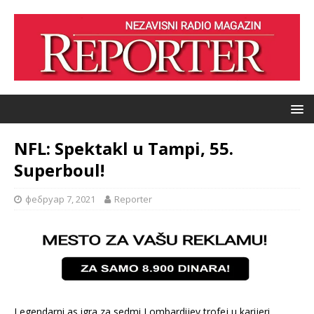
NFL: Spektakl u Tampi, 55.
Superboul!
фебруар 7, 2021
Reporter
Legendarni as igra za sedmi Lombardijev trofej u karijeri,