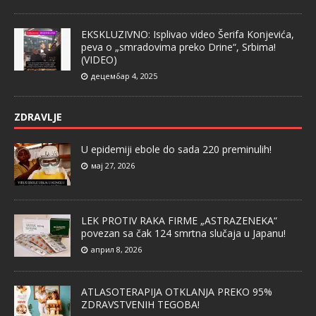
EKSKLUZIVNO: Isplivao video Šerifa Konjevića,
peva o „smradovima preko Drine“, Srbima!
(VIDEO)
децембар 4, 2025
ZDRAVLJE
U epidemiji ebole do sada 220 preminulih!
мај 27, 2026
LEK PROTIV RAKA FIRME „ASTRAZENEKA“
povezan sa čak 124 smrtna slučaja u Japanu!
април 8, 2026
ATLASOTERAPIJA OTKLANJA PREKO 95%
ZDRAVSTVENIH TEGOBA!