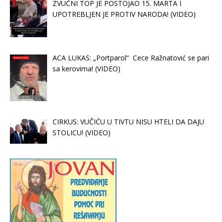
ZVUČNI TOP JE POSTOJAO 15. MARTA I
UPOTREBLJEN JE PROTIV NARODA! (VIDEO)
ACA LUKAS: „Portparol“ Cece Ražnatović se pari
sa kerovima! (VIDEO)
CIRKUS: VUČIĆU U TIVTU NISU HTELI DA DAJU
STOLICU! (VIDEO)