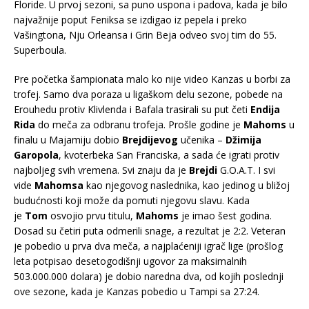
Floride. U prvoj sezoni, sa puno uspona i padova, kada je bilo
najvažnije poput Feniksa se izdigao iz pepela i preko
Vašingtona, Nju Orleansa i Grin Beja odveo svoj tim do 55.
Superboula.
Pre početka šampionata malo ko nije video Kanzas u borbi za
trofej. Samo dva poraza u ligaškom delu sezone, pobede na
Erouhedu protiv Klivlenda i Bafala trasirali su put četi
Endija
Rida
do meča za odbranu trofeja. Prošle godine je
Mahoms
u
finalu u Majamiju dobio
Brejdijevog
učenika –
Džimija
Garopola
, kvoterbeka San Franciska, a sada će igrati protiv
najboljeg svih vremena. Svi znaju da je
Brejdi
G.O.A.T. I svi
vide
Mahomsa
kao njegovog naslednika, kao jedinog u bližoj
budućnosti koji može da pomuti njegovu slavu. Kada
je
Tom
osvojio prvu titulu,
Mahoms
je imao šest godina.
Dosad su četiri puta odmerili snage, a rezultat je 2:2. Veteran
je pobedio u prva dva meča, a najplaćeniji igrač lige (prošlog
leta potpisao desetogodišnji ugovor za maksimalnih
503.000.000 dolara) je dobio naredna dva, od kojih poslednji
ove sezone, kada je Kanzas pobedio u Tampi sa 27:24.