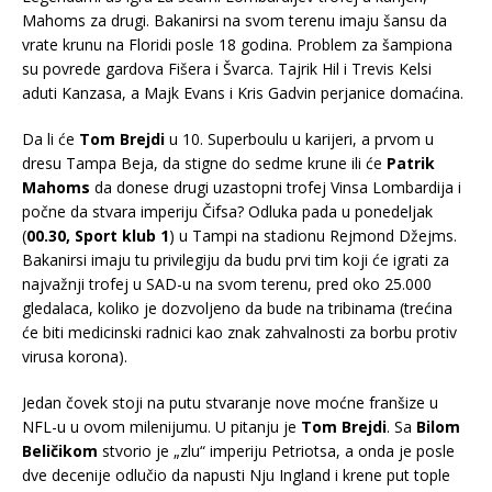
Mahoms za drugi. Bakanirsi na svom terenu imaju šansu da
vrate krunu na Floridi posle 18 godina. Problem za šampiona
su povrede gardova Fišera i Švarca. Tajrik Hil i Trevis Kelsi
aduti Kanzasa, a Majk Evans i Kris Gadvin perjanice domaćina.
Da li će
Tom Brejdi
u 10. Superboulu u karijeri, a prvom u
dresu Tampa Beja, da stigne do sedme krune ili će
Patrik
Mahoms
da donese drugi uzastopni trofej Vinsa Lombardija i
počne da stvara imperiju Čifsa? Odluka pada u ponedeljak
(
00.30, Sport klub 1
) u Tampi na stadionu Rejmond Džejms.
Bakanirsi imaju tu privilegiju da budu prvi tim koji će igrati za
najvažnji trofej u SAD-u na svom terenu, pred oko 25.000
gledalaca, koliko je dozvoljeno da bude na tribinama (trećina
će biti medicinski radnici kao znak zahvalnosti za borbu protiv
virusa korona).
Jedan čovek stoji na putu stvaranje nove moćne franšize u
NFL-u u ovom milenijumu. U pitanju je
Tom Brejdi
. Sa
Bilom
Beličikom
stvorio je „zlu“ imperiju Petriotsa, a onda je posle
dve decenije odlučio da napusti Nju Ingland i krene put tople