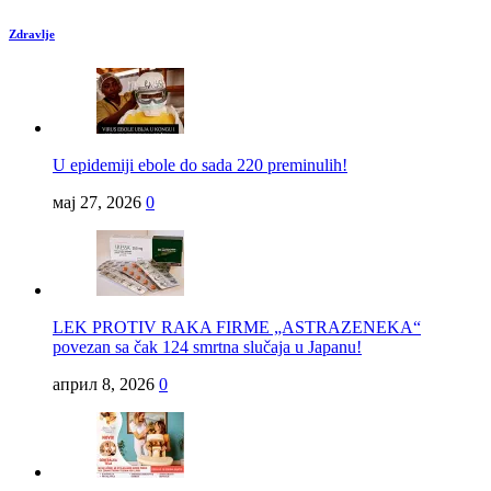
Zdravlje
U epidemiji ebole do sada 220 preminulih!
мај 27, 2026
0
LEK PROTIV RAKA FIRME „ASTRAZENEKA“
povezan sa čak 124 smrtna slučaja u Japanu!
април 8, 2026
0