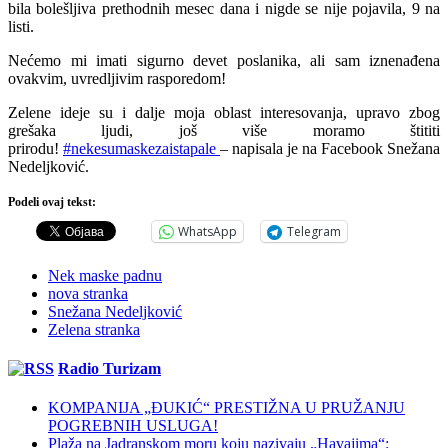
bila bolešljiva prethodnih mesec dana i nigde se nije pojavila, 9 na
listi.
Nećemo mi imati sigurno devet poslanika, ali sam iznenađena
ovakvim, uvredljivim rasporedom!
Zelene ideje su i dalje moja oblast interesovanja, upravo zbog
grešaka ljudi, još više moramo štititi
prirodu!
#
nekesumaskezaistapale
–
napisala je na Facebook Snežana
Nedeljković.
Podeli ovaj tekst:
WhatsApp
Telegram
Nek maske padnu
nova stranka
Snežana Nedeljković
Zelena stranka
Radio Turizam
KOMPANIJA „ĐUKIĆ“ PRESTIŽNA U PRUŽANJU
POGREBNIH USLUGA!
Plaža na Jadranskom moru koju nazivaju „Havajima“: