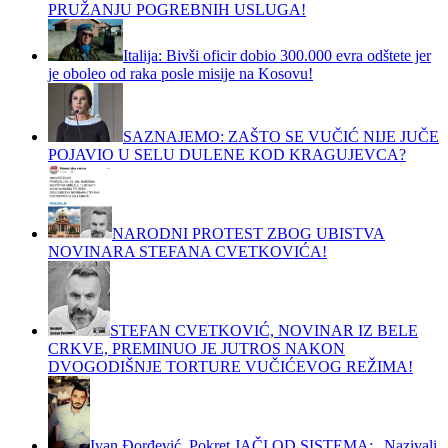
PRUŽANJU POGREBNIH USLUGA!
Italija: Bivši oficir dobio 300.000 evra odštete jer
je oboleo od raka posle misije na Kosovu!
SAZNAJEMO: ZAŠTO SE VUČIĆ NIJE JUČE
POJAVIO U SELU DULENE KOD KRAGUJEVCA?
NARODNI PROTEST ZBOG UBISTVA
NOVINARA STEFANA CVETKOVIĆA!
STEFAN CVETKOVIĆ, NOVINAR IZ BELE
CRKVE, PREMINUO JE JUTROS NAKON
DVOGODIŠNJE TORTURE VUČIĆEVOG REŽIMA!
Ivan Đorđević, Pokret JAČI OD SISTEMA: „Nazivali