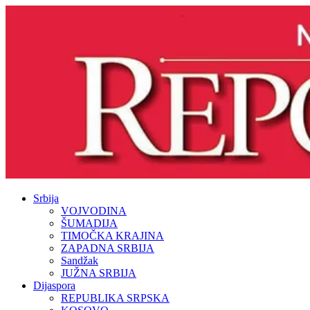
Srbija
VOJVODINA
ŠUMADIJA
TIMOČKA KRAJINA
ZAPADNA SRBIJA
Sandžak
JUŽNA SRBIJA
Dijaspora
REPUBLIKA SRPSKA