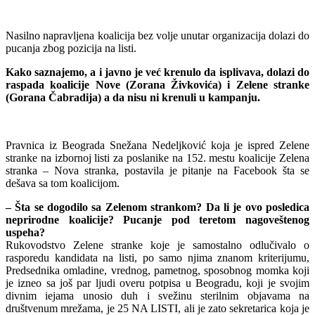
Nasilno napravljena koalicija bez volje unutar organizacija dolazi do
pucanja zbog pozicija na listi.
Kako saznajemo, a i javno je već krenulo da isplivava, dolazi do
raspada koalicije Nove (Zorana Živkovića) i Zelene stranke
(Gorana Čabradija) a da nisu ni krenuli u kampanju.
Pravnica iz Beograda Snežana Nedeljković koja je ispred Zelene
stranke na izbornoj listi za poslanike na 152. mestu koalicije Zelena
stranka – Nova stranka, postavila je pitanje na Facebook šta se
dešava sa tom koalicijom.
– Šta se dogodilo sa Zelenom strankom? Da li je ovo posledica
neprirodne koalicije? Pucanje pod teretom nagoveštenog
uspeha?
Rukovodstvo Zelene stranke koje je samostalno odlučivalo o
rasporedu kandidata na listi, po samo njima znanom kriterijumu,
Predsednika omladine, vrednog, pametnog, sposobnog momka koji
je izneo sa još par ljudi overu potpisa u Beogradu, koji je svojim
divnim iejama unosio duh i svežinu sterilnim objavama na
društvenum mrežama, je 25 NA LISTI, ali je zato sekretarica koja je