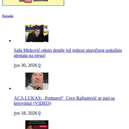
Estrada
Saša Mirković otkrio detalje još jednog stravičnog pokušaja
atentata na njega!
јун 30, 2026
0
ACA LUKAS: „Portparol“ Cece Ražnatović se pari sa
kerovima! (VIDEO)
јун 18, 2026
0