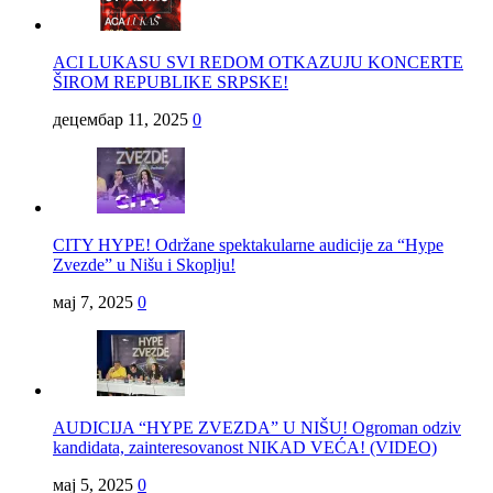
ACI LUKASU SVI REDOM OTKAZUJU KONCERTE
ŠIROM REPUBLIKE SRPSKE!
децембар 11, 2025
0
CITY HYPE! Održane spektakularne audicije za “Hype
Zvezde” u Nišu i Skoplju!
мај 7, 2025
0
AUDICIJA “HYPE ZVEZDA” U NIŠU! Ogroman odziv
kandidata, zainteresovanost NIKAD VEĆA! (VIDEO)
мај 5, 2025
0