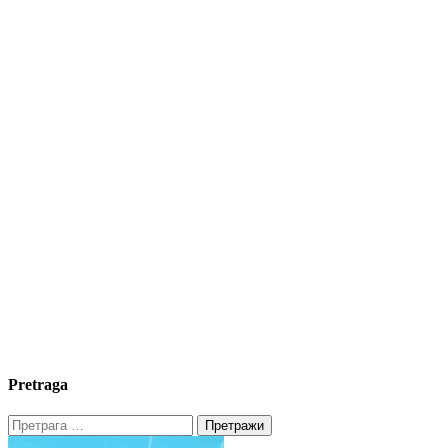
Pretraga
Претрага
за: