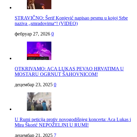
STRAVIČNO: Šerif Konjević napisao pesmu u kojoj Srbe
naziva „smradovima“! (VIDEO)
фебруар 27, 2026
0
OTKRIVAMO: ACA LUKAS PEVAO HRVATIMA U
MOSTARU OGRNUT ŠAHOVNICOM!
децембар 23, 2025
0
U Rumi peticija protiv novogodišnjeg koncerta: Aca Lukas i
Mira Škorić NEPOŽELJNI U RUMI!
децембар 21, 2025
7