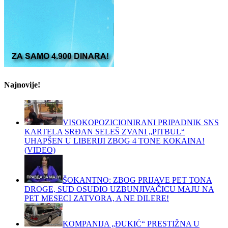
Najnovije!
VISOKOPOZICIONIRANI PRIPADNIK SNS
KARTELA SRĐAN SELEŠ ZVANI „PITBUL“
UHAPŠEN U LIBERIJI ZBOG 4 TONE KOKAINA!
(VIDEO)
ŠOKANTNO: ZBOG PRIJAVE PET TONA
DROGE, SUD OSUDIO UZBUNJIVAČICU MAJU NA
PET MESECI ZATVORA, A NE DILERE!
KOMPANIJA „ĐUKIĆ“ PRESTIŽNA U