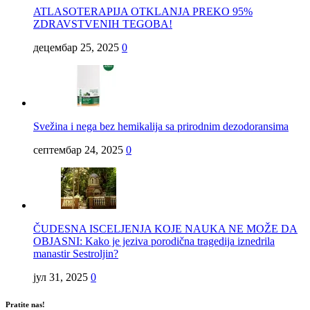
ATLASOTERAPIJA OTKLANJA PREKO 95%
ZDRAVSTVENIH TEGOBA!
децембар 25, 2025
0
Svežina i nega bez hemikalija sa prirodnim dezodoransima
септембар 24, 2025
0
ČUDESNA ISCELJENJA KOJE NAUKA NE MOŽE DA
OBJASNI: Kako je jeziva porodična tragedija iznedrila
manastir Sestroljin?
јул 31, 2025
0
Pratite nas!