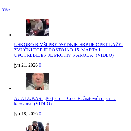
Video
USKORO BIVŠI PREDSEDNIK SRBIJE OPET LAŽE:
ZVUČNI TOP JE POSTOJAO 15. MARTA I
UPOTREBLJEN JE PROTIV NARODA! (VIDEO)
јун 21, 2026
0
ACA LUKAS: „Portparol“ Cece Ražnatović se pari sa
kerovima! (VIDEO)
јун 18, 2026
0