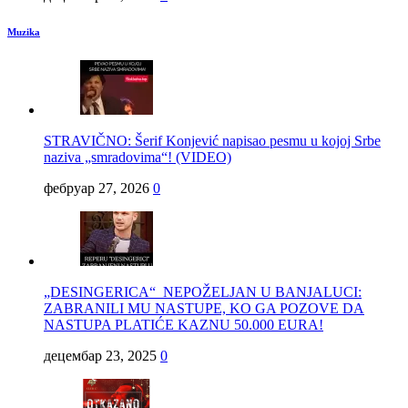
Muzika
STRAVIČNO: Šerif Konjević napisao pesmu u kojoj Srbe
naziva „smradovima“! (VIDEO)
фебруар 27, 2026
0
„DESINGERICA“ NEPOŽELJAN U BANJALUCI:
ZABRANILI MU NASTUPE, KO GA POZOVE DA
NASTUPA PLATIĆE KAZNU 50.000 EURA!
децембар 23, 2025
0