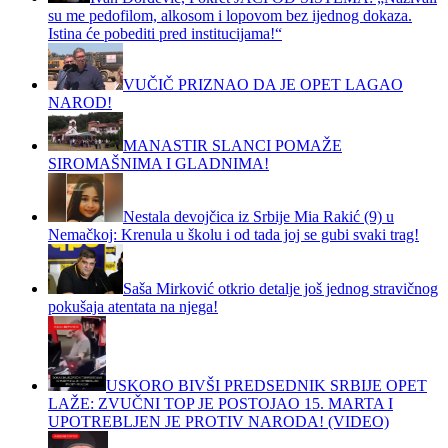
su me pedofilom, alkosom i lopovom bez ijednog dokaza.
Istina će pobediti pred institucijama!“
VUČIČ PRIZNAO DA JE OPET LAGAO
NAROD!
MANASTIR SLANCI POMAŽE
SIROMAŠNIMA I GLADNIMA!
Nestala devojčica iz Srbije Mia Rakić (9) u
Nemačkoj: Krenula u školu i od tada joj se gubi svaki trag!
Saša Mirković otkrio detalje još jednog stravičnog
pokušaja atentata na njega!
USKORO BIVŠI PREDSEDNIK SRBIJE OPET
LAŽE: ZVUČNI TOP JE POSTOJAO 15. MARTA I
UPOTREBLJEN JE PROTIV NARODA! (VIDEO)