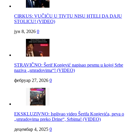
CIRKUS: VUČIĆU U TIVTU NISU HTELI DA DAJU
STOLICU! (VIDEO)
јун 8, 2026
0
STRAVIČNO: Šerif Konjević napisao pesmu u kojoj Srbe
naziva „smradovima“! (VIDEO)
фебруар 27, 2026
0
EKSKLUZIVNO: Isplivao video Šerifa Konjevića, peva o
„smradovima preko Drine“, Srbima! (VIDEO)
децембар 4, 2025
0