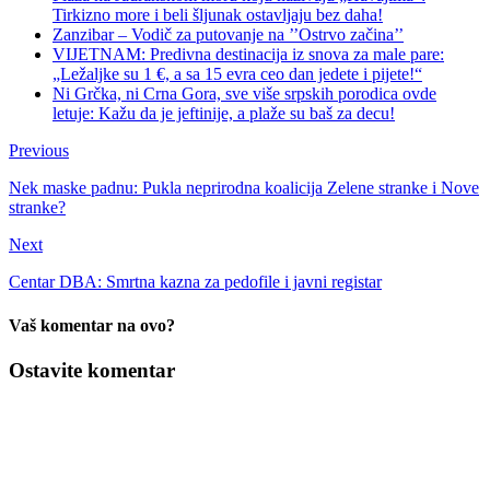
Tirkizno more i beli šljunak ostavljaju bez daha!
Zanzibar – Vodič za putovanje na ’’Ostrvo začina’’
VIJETNAM: Predivna destinacija iz snova za male pare:
„Ležaljke su 1 €, a sa 15 evra ceo dan jedete i pijete!“
Ni Grčka, ni Crna Gora, sve više srpskih porodica ovde
letuje: Kažu da je jeftinije, a plaže su baš za decu!
Previous
Nek maske padnu: Pukla neprirodna koalicija Zelene stranke i Nove
stranke?
Next
Centar DBA: Smrtna kazna za pedofile i javni registar
Vaš komentar na ovo?
Ostavite komentar