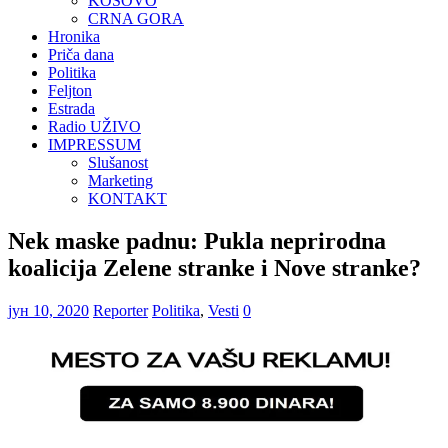
KOSOVO
CRNA GORA
Hronika
Priča dana
Politika
Feljton
Estrada
Radio UŽIVO
IMPRESSUM
Slušanost
Marketing
KONTAKT
Nek maske padnu: Pukla neprirodna
koalicija Zelene stranke i Nove stranke?
јун 10, 2020
Reporter
Politika
,
Vesti
0