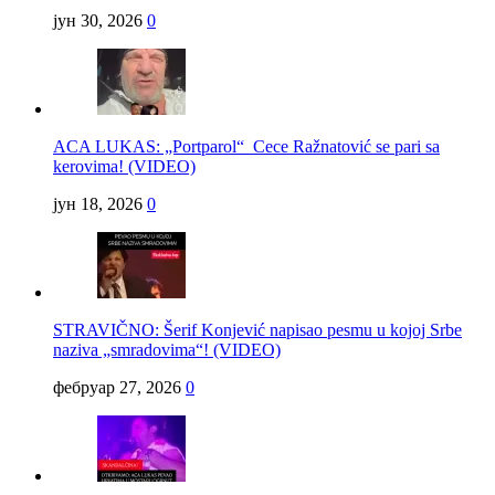
јун 30, 2026
0
ACA LUKAS: „Portparol“ Cece Ražnatović se pari sa
kerovima! (VIDEO)
јун 18, 2026
0
STRAVIČNO: Šerif Konjević napisao pesmu u kojoj Srbe
naziva „smradovima“! (VIDEO)
фебруар 27, 2026
0