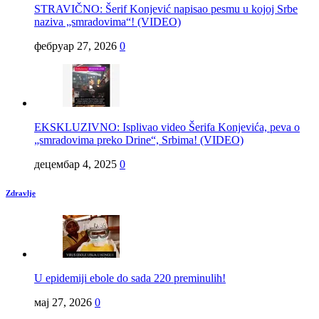
STRAVIČNO: Šerif Konjević napisao pesmu u kojoj Srbe
naziva „smradovima“! (VIDEO)
фебруар 27, 2026
0
EKSKLUZIVNO: Isplivao video Šerifa Konjevića, peva o
„smradovima preko Drine“, Srbima! (VIDEO)
децембар 4, 2025
0
Zdravlje
U epidemiji ebole do sada 220 preminulih!
мај 27, 2026
0