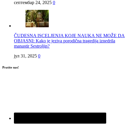
септембар 24, 2025
0
ČUDESNA ISCELJENJA KOJE NAUKA NE MOŽE DA
OBJASNI: Kako je jeziva porodična tragedija iznedrila
manastir Sestroljin?
јул 31, 2025
0
Pratite nas!