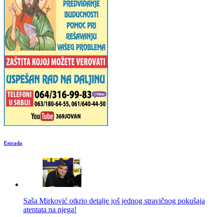
Estrada
Saša Mirković otkrio detalje još jednog stravičnog pokušaja
atentata na njega!