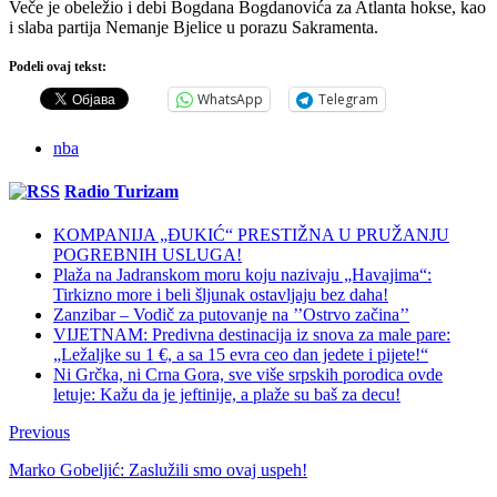
Veče je obeležio i debi Bogdana Bogdanovića za Atlanta hokse, kao
i slaba partija Nemanje Bjelice u porazu Sakramenta.
Podeli ovaj tekst:
WhatsApp
Telegram
nba
Radio Turizam
KOMPANIJA „ĐUKIĆ“ PRESTIŽNA U PRUŽANJU
POGREBNIH USLUGA!
Plaža na Jadranskom moru koju nazivaju „Havajima“:
Tirkizno more i beli šljunak ostavljaju bez daha!
Zanzibar – Vodič za putovanje na ’’Ostrvo začina’’
VIJETNAM: Predivna destinacija iz snova za male pare:
„Ležaljke su 1 €, a sa 15 evra ceo dan jedete i pijete!“
Ni Grčka, ni Crna Gora, sve više srpskih porodica ovde
letuje: Kažu da je jeftinije, a plaže su baš za decu!
Previous
Marko Gobeljić: Zaslužili smo ovaj uspeh!