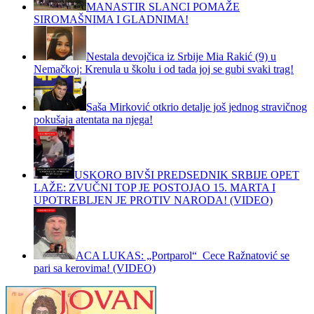
MANASTIR SLANCI POMAŽE
SIROMAŠNIMA I GLADNIMA!
Nestala devojčica iz Srbije Mia Rakić (9) u
Nemačkoj: Krenula u školu i od tada joj se gubi svaki trag!
Saša Mirković otkrio detalje još jednog stravičnog
pokušaja atentata na njega!
USKORO BIVŠI PREDSEDNIK SRBIJE OPET
LAŽE: ZVUČNI TOP JE POSTOJAO 15. MARTA I
UPOTREBLJEN JE PROTIV NARODA! (VIDEO)
ACA LUKAS: „Portparol“ Cece Ražnatović se
pari sa kerovima! (VIDEO)