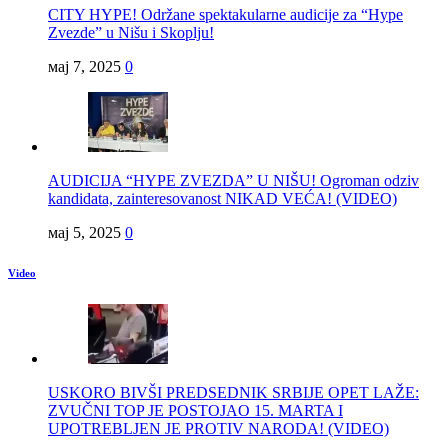
CITY HYPE! Održane spektakularne audicije za “Hype
Zvezde” u Nišu i Skoplju!
мај 7, 2025
0
AUDICIJA “HYPE ZVEZDA” U NIŠU! Ogroman odziv
kandidata, zainteresovanost NIKAD VEĆA! (VIDEO)
мај 5, 2025
0
Video
USKORO BIVŠI PREDSEDNIK SRBIJE OPET LAŽE:
ZVUČNI TOP JE POSTOJAO 15. MARTA I
UPOTREBLJEN JE PROTIV NARODA! (VIDEO)