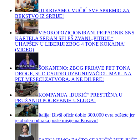
OTKRIVAMO: VUČIĆ SVE SPREMIO ZA
BEKSTVO IZ SRBIJE!
VISOKOPOZICIONIRANI PRIPADNIK SNS
KARTELA SRĐAN SELEŠ ZVANI „PITBUL“
UHAPŠEN U LIBERIJI ZBOG 4 TONE KOKAINA!
(VIDEO)
ŠOKANTNO: ZBOG PRIJAVE PET TONA
DROGE, SUD OSUDIO UZBUNJIVAČICU MAJU NA
PET MESECI ZATVORA, A NE DILERE!
KOMPANIJA „ĐUKIĆ“ PRESTIŽNA U
PRUŽANJU POGREBNIH USLUGA!
Italija: Bivši oficir dobio 300.000 evra odštete jer
je oboleo od raka posle misije na Kosovu!