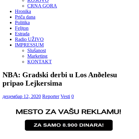
KOSOVO
CRNA GORA
Hronika
Priča dana
Politika
Feljton
Estrada
Radio UŽIVO
IMPRESSUM
Slušanost
Marketing
KONTAKT
NBA: Gradski derbi u Los Anðelesu
pripao Lejkersima
децембар 12, 2020
Reporter
Vesti
0