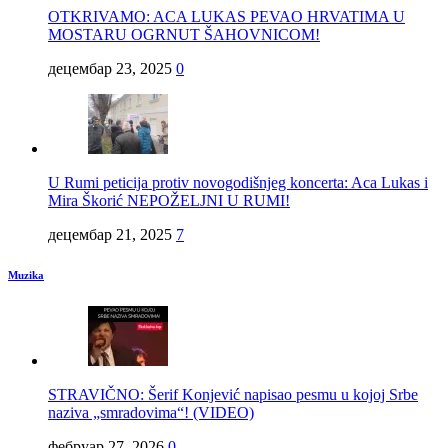
OTKRIVAMO: ACA LUKAS PEVAO HRVATIMA U
MOSTARU OGRNUT ŠAHOVNICOM!
децембар 23, 2025
0
U Rumi peticija protiv novogodišnjeg koncerta: Aca Lukas i
Mira Škorić NEPOŽELJNI U RUMI!
децембар 21, 2025
7
Muzika
STRAVIČNO: Šerif Konjević napisao pesmu u kojoj Srbe
naziva „smradovima“! (VIDEO)
фебруар 27, 2026
0