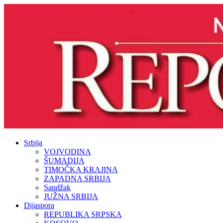
Srbija
VOJVODINA
ŠUMADIJA
TIMOČKA KRAJINA
ZAPADNA SRBIJA
Sandžak
JUŽNA SRBIJA
Dijaspora
REPUBLIKA SRPSKA