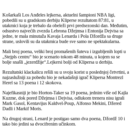
Košarkaši Los Anđeles lejkersa, aktuelni šampioni NBA ligi,
pobedili su u gradskom derbiju Kliperse rezultatom 87:81, u
utakmici koja je trebalo da obeleži prvi predsezonski dan. Međutim,
odsustvo najvećih zvezda Lebrona Džejmsa i Entonija Dejvisa sa
jedne, te mala minutaža Kavaja Lenarda i Pola Džordža sa druge
strane, uslovili su da utakmica bude sve samo ne spektakularna.
Mali broj poena, veliki broj promašenih šuteva i izgubljenih lopti u
„Stejpls centru“ bio je scenario tokom 48 minuta, u kojem su se
bolje snašli „jezerdžije“.Lejkersi bolji od Klipersa u derbiju.
Rezultatski klackalicu rešili su u svoju korist u poslednjoj četvrtini, a
najzaslužniji za pobedu bio je nekadašnji igrač Klipersa Montrezl
Herel sa 13 poena i 12 skokova.
Najefikasniji je bio Horton-Taker sa 19 poena, jednim više od Kajla
Kuzme, dok pored Džejmsa i Dejvisa, odlukom trenera nisu igrali
Mark Gasol, Kentavijus Kaldvel-Poup, Alfonso Mekini, Džered
Dadli i Markif Moris.
Na drugoj strani, Lenard je postigao samo dva poena, Džordž 10 i
tako bio jedini sa dvocifrenim učinkom.