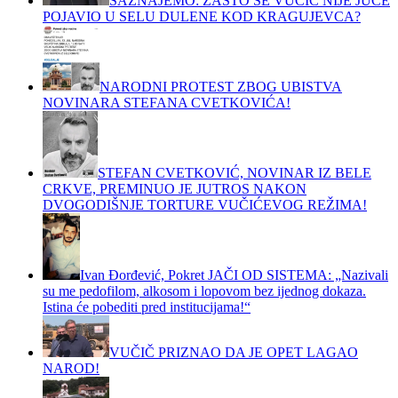
SAZNAJEMO: ZAŠTO SE VUČIĆ NIJE JUČE
POJAVIO U SELU DULENE KOD KRAGUJEVCA?
NARODNI PROTEST ZBOG UBISTVA
NOVINARA STEFANA CVETKOVIĆA!
STEFAN CVETKOVIĆ, NOVINAR IZ BELE
CRKVE, PREMINUO JE JUTROS NAKON
DVOGODIŠNJE TORTURE VUČIĆEVOG REŽIMA!
Ivan Đorđević, Pokret JAČI OD SISTEMA: „Nazivali
su me pedofilom, alkosom i lopovom bez ijednog dokaza.
Istina će pobediti pred institucijama!“
VUČIČ PRIZNAO DA JE OPET LAGAO
NAROD!