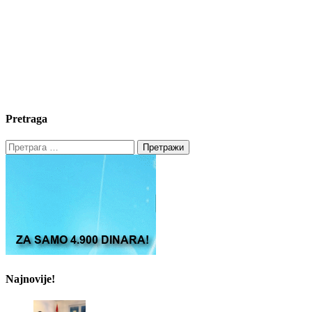
Pretraga
Претрага
за:
Najnovije!