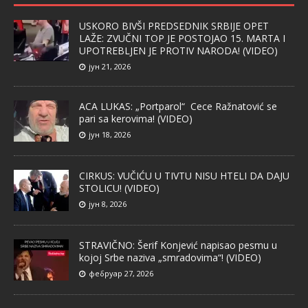
USKORO BIVŠI PREDSEDNIK SRBIJE OPET
LAŽE: ZVUČNI TOP JE POSTOJAO 15. MARTA I
UPOTREBLJEN JE PROTIV NARODA! (VIDEO)
јун 21, 2026
ACA LUKAS: „Portparol“ Cece Ražnatović se
pari sa kerovima! (VIDEO)
јун 18, 2026
CIRKUS: VUČIĆU U TIVTU NISU HTELI DA DAJU
STOLICU! (VIDEO)
јун 8, 2026
STRAVIČNO: Šerif Konjević napisao pesmu u
kojoj Srbe naziva „smradovima“! (VIDEO)
фебруар 27, 2026