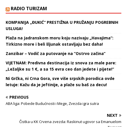
Jokić igrati na ol-staru, a
postao je prvi igrač
RADIO TURIZAM
Denvera koji je izabran za
startera od Karmela
KOMPANIJA „ĐUKIĆ“ PRESTIŽNA U PRUŽANJU POGREBNIH
Entonija…
USLUGA!
Plaža na Jadranskom moru koju nazivaju „Havajima“:
Tirkizno more i beli šljunak ostavljaju bez daha!
Zanzibar – Vodič za putovanje na ’’Ostrvo začina’’
VIJETNAM: Predivna destinacija iz snova za male pare:
„Ležaljke su 1 €, a sa 15 evra ceo dan jedete i pijete!“
Ni Grčka, ni Crna Gora, sve više srpskih porodica ovde
letuje: Kažu da je jeftinije, a plaže su baš za decu!
PREVIOUS
ABA liga: Pobede Budućnosti i Mege, Zvezda igra sutra
NEXT
Čistka u KK Crvena zvezda: Raskinut ugovor sa Emanuelom