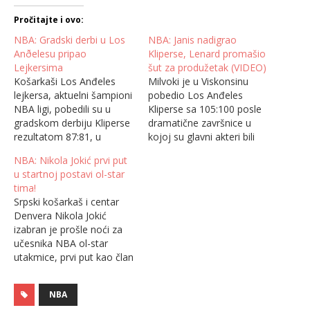
Pročitajte i ovo:
NBA: Gradski derbi u Los
NBA: Janis nadigrao
Anðelesu pripao
Kliperse, Lenard promašio
Lejkersima
šut za produžetak (VIDEO)
Košarkaši Los Anđeles
Milvoki je u Viskonsinu
lejkersa, aktuelni šampioni
pobedio Los Anđeles
NBA ligi, pobedili su u
Kliperse sa 105:100 posle
gradskom derbiju Kliperse
dramatične završnice u
rezultatom 87:81, u
kojoj su glavni akteri bili
utakmici koja je trebalo da
Janis Adetokumbo i Kavai
NBA: Nikola Jokić prvi put
obeleži prvi predsezonski
Lenard. Janis Adetokumbo
u startnoj postavi ol-star
dan. Međutim, odsustvo
je i u petom uzastopnom
tima!
najvećih zvezda Lebrona
meču imao više od
Srpski košarkaš i centar
Džejmsa i Entonija Dejvisa
trideset postignutih poena.
Denvera Nikola Jokić
sa jedne, te mala
Iako su domaćini poveli na
izabran je prošle noći za
minutaža Kavaja Lenarda i
startu i došli do prednosti
učesnika NBA ol-star
Pola Džordža sa druge
od čak…
utakmice, prvi put kao član
strane, uslovili su…
startne petorke Zapadne
konferencije. Ovo je treća
NBA
godina zaredom u kojoj će