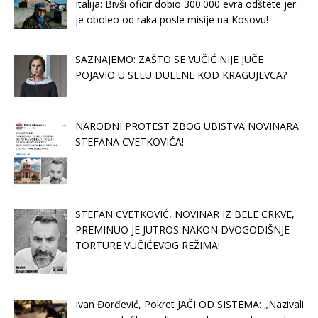
Italija: Bivši oficir dobio 300.000 evra odštete jer
je oboleo od raka posle misije na Kosovu!
SAZNAJEMO: ZAŠTO SE VUČIĆ NIJE JUČE
POJAVIO U SELU DULENE KOD KRAGUJEVCA?
NARODNI PROTEST ZBOG UBISTVA NOVINARA
STEFANA CVETKOVIĆA!
STEFAN CVETKOVIĆ, NOVINAR IZ BELE CRKVE,
PREMINUO JE JUTROS NAKON DVOGODIŠNJE
TORTURE VUČIĆEVOG REŽIMA!
Ivan Đorđević, Pokret JAČI OD SISTEMA: „Nazivali