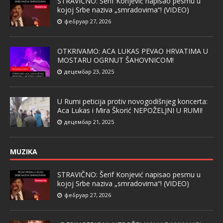
STRAVIČNO: Šerif Konjević napisao pesmu u
kojoj Srbe naziva „smradovima“! (VIDEO)
фебруар 27, 2026
OTKRIVAMO: ACA LUKAS PEVAO HRVATIMA U
MOSTARU OGRNUT ŠAHOVNICOM!
децембар 23, 2025
U Rumi peticija protiv novogodišnjeg koncerta:
Aca Lukas i Mira Škorić NEPOŽELJNI U RUMI!
децембар 21, 2025
MUZIKA
STRAVIČNO: Šerif Konjević napisao pesmu u
kojoj Srbe naziva „smradovima“! (VIDEO)
фебруар 27, 2026