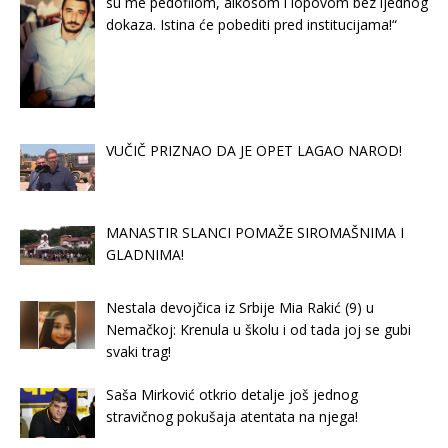
su me pedofilom, alkosom i lopovom bez ijednog
dokaza. Istina će pobediti pred institucijama!“
VUČIČ PRIZNAO DA JE OPET LAGAO NAROD!
MANASTIR SLANCI POMAŽE SIROMAŠNIMA I
GLADNIMA!
Nestala devojčica iz Srbije Mia Rakić (9) u
Nemačkoj: Krenula u školu i od tada joj se gubi
svaki trag!
Saša Mirković otkrio detalje još jednog
stravičnog pokušaja atentata na njega!