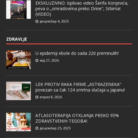
EKSKLUZIVNO: Isplivao video Šerifa Konjevića,
peva o „smradovima preko Drine“, Srbima!
(VIDEO)
децембар 4, 2025
ZDRAVLJE
U epidemiji ebole do sada 220 preminulih!
мај 27, 2026
LEK PROTIV RAKA FIRME „ASTRAZENEKA“
povezan sa čak 124 smrtna slučaja u Japanu!
април 8, 2026
ATLASOTERAPIJA OTKLANJA PREKO 95%
ZDRAVSTVENIH TEGOBA!
децембар 25, 2025