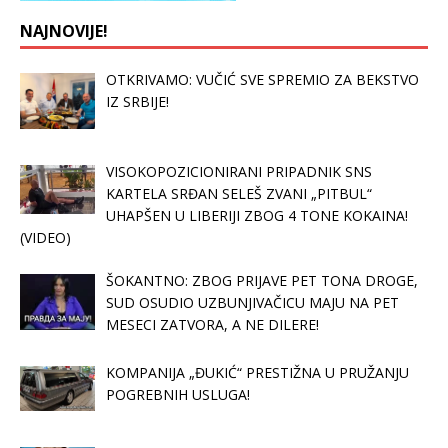
NAJNOVIJE!
OTKRIVAMO: VUČIĆ SVE SPREMIO ZA BEKSTVO
IZ SRBIJE!
VISOKOPOZICIONIRANI PRIPADNIK SNS
KARTELA SRĐAN SELEŠ ZVANI „PITBUL“
UHAPŠEN U LIBERIJI ZBOG 4 TONE KOKAINA!
(VIDEO)
ŠOKANTNO: ZBOG PRIJAVE PET TONA DROGE,
SUD OSUDIO UZBUNJIVAČICU MAJU NA PET
MESECI ZATVORA, A NE DILERE!
KOMPANIJA „ĐUKIĆ“ PRESTIŽNA U PRUŽANJU
POGREBNIH USLUGA!