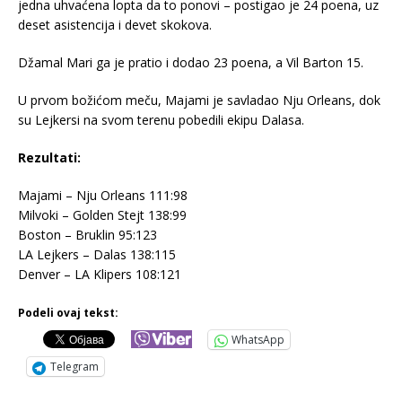
jedna uhvaćena lopta da to ponovi – postigao je 24 poena, uz
deset asistencija i devet skokova.
Džamal Mari ga je pratio i dodao 23 poena, a Vil Barton 15.
U prvom božićom meču, Majami je savladao Nju Orleans, dok
su Lejkersi na svom terenu pobedili ekipu Dalasa.
Rezultati:
Majami – Nju Orleans 111:98
Milvoki – Golden Stejt 138:99
Boston – Bruklin 95:123
LA Lejkers – Dalas 138:115
Denver – LA Klipers 108:121
Podeli ovaj tekst:
WhatsApp
Telegram