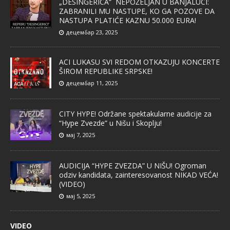
„DESINGERICA“ NEPOŽELJAN U BANJALUCI:
ZABRANILI MU NASTUPE, KO GA POZOVE DA
NASTUPA PLATIĆE KAZNU 50.000 EURA!
децембар 23, 2025
ACI LUKASU SVI REDOM OTKAZUJU KONCERTE
ŠIROM REPUBLIKE SRPSKE!
децембар 11, 2025
CITY HYPE! Održane spektakularne audicije za
“Hype Zvezde” u Nišu i Skoplju!
мај 7, 2025
AUDICIJA “HYPE ZVEZDA” U NIŠU! Ogroman
odziv kandidata, zainteresovanost NIKAD VEĆA!
(VIDEO)
мај 5, 2025
VIDEO