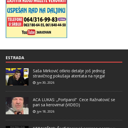
ESTRADA
Saša Mirković otkrio detalje još jednog
stravičnog pokušaja atentata na njega!
јун 30, 2026
ACA LUKAS: „Portparol“ Cece Ražnatović se
pari sa kerovima! (VIDEO)
јун 18, 2026