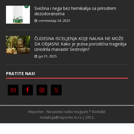
Svežina i nega bez hemikalija sa prirodnim
dezodoransima
септембар 24, 2025
ČUDESNA ISCELJENJA KOJE NAUKA NE MOŽE
DA OBJASNI: Kako je jeziva porodična tragedija
iznedrila manastir Sestroljin?
јул 31, 2025
PRATITE NAS!
Reporter - Nezavisni radio magazin * Kontakt:
redakcija@reporter.in.rs | 2012.