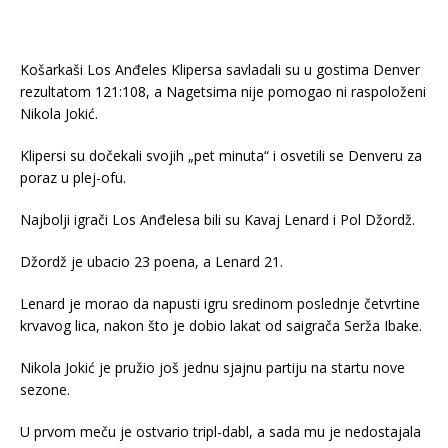
Košarkaši Los Anđeles Klipersa savladali su u gostima Denver
rezultatom 121:108, a Nagetsima nije pomogao ni raspoloženi
Nikola Jokić.
Klipersi su dočekali svojih „pet minuta“ i osvetili se Denveru za
poraz u plej-ofu.
Najbolji igrači Los Anđelesa bili su Kavaj Lenard i Pol Džordž.
Džordž je ubacio 23 poena, a Lenard 21.
Lenard je morao da napusti igru sredinom poslednje četvrtine
krvavog lica, nakon što je dobio lakat od saigrača Serža Ibake.
Nikola Jokić je pružio još jednu sjajnu partiju na startu nove
sezone.
U prvom meču je ostvario tripl-dabl, a sada mu je nedostajala