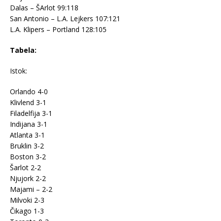
Dalas – ŠArlot 99:118
San Antonio – L.A. Lejkers 107:121
L.A. Klipers – Portland 128:105
Tabela:
Istok:
Orlando 4-0
Klivlend 3-1
Filadelfija 3-1
Indijana 3-1
Atlanta 3-1
Bruklin 3-2
Boston 3-2
Šarlot 2-2
Njujork 2-2
Majami – 2-2
Milvoki 2-3
Čikago 1-3