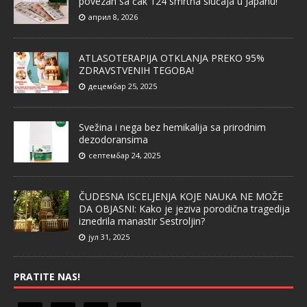
povezan sa čak 124 smrtna slučaja u Japanu!
април 8, 2026
ATLASOTERAPIJA OTKLANJA PREKO 95%
ZDRAVSTVENIH TEGOBA!
децембар 25, 2025
Svežina i nega bez hemikalija sa prirodnim
dezodoransima
септембар 24, 2025
ČUDESNA ISCELJENJA KOJE NAUKA NE MOŽE
DA OBJASNI: Kako je jeziva porodična tragedija
iznedrila manastir Sestroljin?
јул 31, 2025
PRATITE NAS!