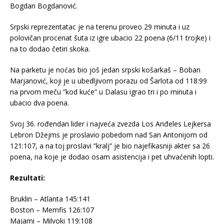
Bogdan Bogdanović.
Srpski reprezentatac je na terenu proveo 29 minuta i uz
polovičan procenat šuta iz igre ubacio 22 poena (6/11 trojke) i
na to dodao četiri skoka.
Na parketu je noćas bio još jedan srpski košarkaš – Boban
Marjanović, koji je u ubedljivom porazu od Šarlota od 118:99
na prvom meču ”kod kuće” u Dalasu igrao tri i po minuta i
ubacio dva poena.
Svoj 36. rođendan lider i najveća zvezda Los Anđeles Lejkersa
Lebron Džejms je proslavio pobedom nad San Antonijom od
121:107, a na toj proslavi ”kralj” je bio najefikasniji akter sa 26
poena, na koje je dodao osam asistencija i pet uhvaćenih lopti.
Rezultati:
Bruklin – Atlanta 145:141
Boston – Memfis 126:107
Majami – Milvoki 119:108