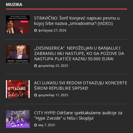
MUZIKA
STRAVIČNO: Šerif Konjević napisao pesmu u
kojoj Srbe naziva „smradovima“! (VIDEO)
фебруар 27, 2026
„DESINGERICA“ NEPOŽELJAN U BANJALUCI:
ZABRANILI MU NASTUPE, KO GA POZOVE DA
NASTUPA PLATIĆE KAZNU 50.000 EURA!
децембар 23, 2025
ACI LUKASU SVI REDOM OTKAZUJU KONCERTE
ŠIROM REPUBLIKE SRPSKE!
децембар 11, 2025
CITY HYPE! Održane spektakularne audicije za
“Hype Zvezde” u Nišu i Skoplju!
мај 7, 2025