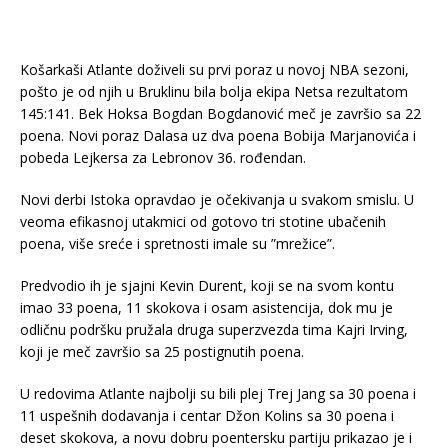
Košarkaši Atlante doživeli su prvi poraz u novoj NBA sezoni,
pošto je od njih u Bruklinu bila bolja ekipa Netsa rezultatom
145:141. Bek Hoksa Bogdan Bogdanović meč je završio sa 22
poena. Novi poraz Dalasa uz dva poena Bobija Marjanovića i
pobeda Lejkersa za Lebronov 36. rođendan.
Novi derbi Istoka opravdao je očekivanja u svakom smislu. U
veoma efikasnoj utakmici od gotovo tri stotine ubačenih
poena, više sreće i spretnosti imale su ”mrežice”.
Predvodio ih je sjajni Kevin Durent, koji se na svom kontu
imao 33 poena, 11 skokova i osam asistencija, dok mu je
odličnu podršku pružala druga superzvezda tima Kajri Irving,
koji je meč završio sa 25 postignutih poena.
U redovima Atlante najbolji su bili plej Trej Jang sa 30 poena i
11 uspešnih dodavanja i centar Džon Kolins sa 30 poena i
deset skokova, a novu dobru poentersku partiju prikazao je i