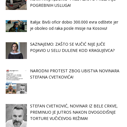
POGREBNIH USLUGA!
Italija: Bivši oficir dobio 300.000 evra odštete jer
je oboleo od raka posle misije na Kosovu!
SAZNAJEMO: ZAŠTO SE VUČIĆ NIJE JUČE
POJAVIO U SELU DULENE KOD KRAGUJEVCA?
NARODNI PROTEST ZBOG UBISTVA NOVINARA
STEFANA CVETKOVIĆA!
STEFAN CVETKOVIĆ, NOVINAR IZ BELE CRKVE,
PREMINUO JE JUTROS NAKON DVOGODIŠNJE
TORTURE VUČIĆEVOG REŽIMA!