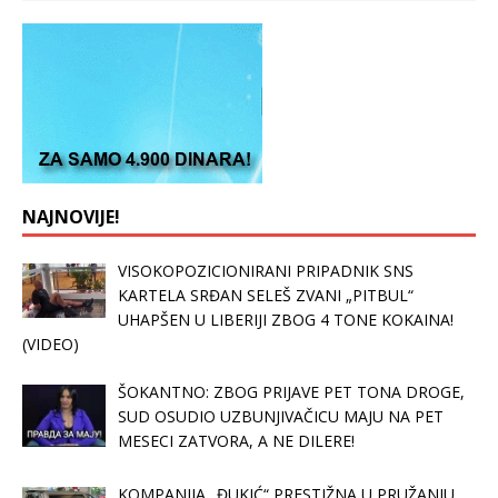
NAJNOVIJE!
VISOKOPOZICIONIRANI PRIPADNIK SNS
KARTELA SRĐAN SELEŠ ZVANI „PITBUL“
UHAPŠEN U LIBERIJI ZBOG 4 TONE KOKAINA!
(VIDEO)
ŠOKANTNO: ZBOG PRIJAVE PET TONA DROGE,
SUD OSUDIO UZBUNJIVAČICU MAJU NA PET
MESECI ZATVORA, A NE DILERE!
KOMPANIJA „ĐUKIĆ“ PRESTIŽNA U PRUŽANJU