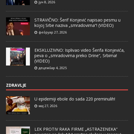
јун 8, 2026
STRAVIČNO: Šerif Konjević napisao pesmu u
kojoj Srbe naziva „smradovima“! (VIDEO)
фебруар 27, 2026
EKSKLUZIVNO: Isplivao video Šerifa Konjevića,
peva o „smradovima preko Drine“, Srbima!
(VIDEO)
децембар 4, 2025
ZDRAVLJE
U epidemiji ebole do sada 220 preminulih!
мај 27, 2026
LEK PROTIV RAKA FIRME „ASTRAZENEKA“