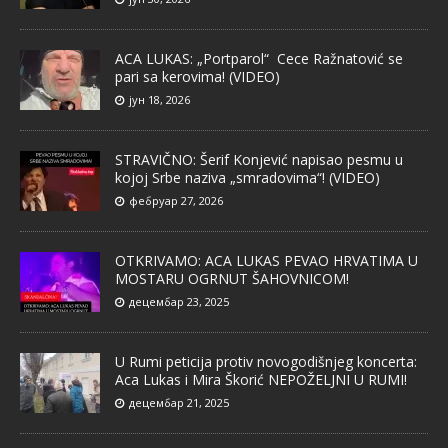
ACA LUKAS: „Portparol“ Cece Ražnatović se
pari sa kerovima! (VIDEO)
јун 18, 2026
STRAVIČNO: Šerif Konjević napisao pesmu u
kojoj Srbe naziva „smradovima“! (VIDEO)
фебруар 27, 2026
OTKRIVAMO: ACA LUKAS PEVAO HRVATIMA U
MOSTARU OGRNUT ŠAHOVNICOM!
децембар 23, 2025
U Rumi peticija protiv novogodišnjeg koncerta:
Aca Lukas i Mira Škorić NEPOŽELJNI U RUMI!
децембар 21, 2025