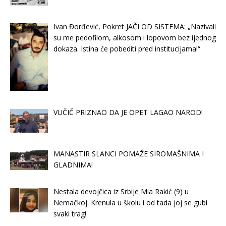
Ivan Đorđević, Pokret JAČI OD SISTEMA: „Nazivali
su me pedofilom, alkosom i lopovom bez ijednog
dokaza. Istina će pobediti pred institucijama!“
VUČIČ PRIZNAO DA JE OPET LAGAO NAROD!
MANASTIR SLANCI POMAŽE SIROMAŠNIMA I
GLADNIMA!
Nestala devojčica iz Srbije Mia Rakić (9) u
Nemačkoj: Krenula u školu i od tada joj se gubi
svaki trag!