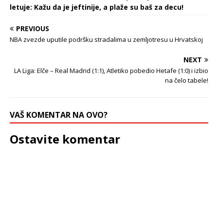
letuje: Kažu da je jeftinije, a plaže su baš za decu!
PREVIOUS
NBA zvezde uputile podršku stradalima u zemljotresu u Hrvatskoj
NEXT
LA Liga: Elče – Real Madrid (1:1), Atletiko pobedio Hetafe (1:0) i izbio
na čelo tabele!
VAŠ KOMENTAR NA OVO?
Ostavite komentar