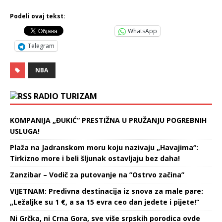
Podeli ovaj tekst:
WhatsApp
Telegram
NBA
RADIO TURIZAM
KOMPANIJA „ĐUKIĆ“ PRESTIŽNA U PRUŽANJU POGREBNIH
USLUGA!
Plaža na Jadranskom moru koju nazivaju „Havajima“:
Tirkizno more i beli šljunak ostavljaju bez daha!
Zanzibar – Vodič za putovanje na ’’Ostrvo začina’’
VIJETNAM: Predivna destinacija iz snova za male pare:
„Ležaljke su 1 €, a sa 15 evra ceo dan jedete i pijete!“
Ni Grčka, ni Crna Gora, sve više srpskih porodica ovde