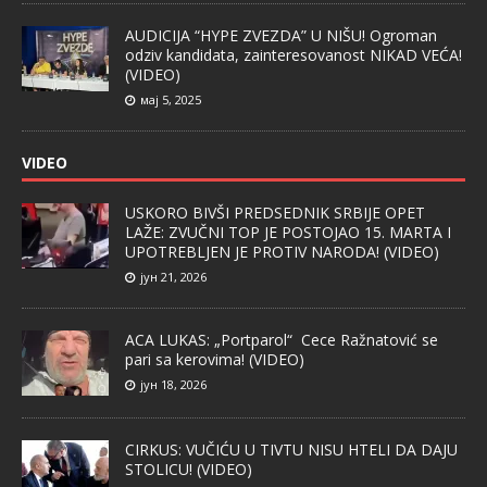
AUDICIJA “HYPE ZVEZDA” U NIŠU! Ogroman
odziv kandidata, zainteresovanost NIKAD VEĆA!
(VIDEO)
мај 5, 2025
VIDEO
USKORO BIVŠI PREDSEDNIK SRBIJE OPET
LAŽE: ZVUČNI TOP JE POSTOJAO 15. MARTA I
UPOTREBLJEN JE PROTIV NARODA! (VIDEO)
јун 21, 2026
ACA LUKAS: „Portparol“ Cece Ražnatović se
pari sa kerovima! (VIDEO)
јун 18, 2026
CIRKUS: VUČIĆU U TIVTU NISU HTELI DA DAJU
STOLICU! (VIDEO)