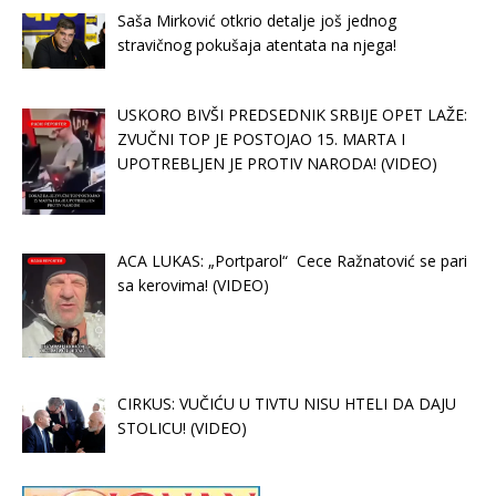
Saša Mirković otkrio detalje još jednog
stravičnog pokušaja atentata na njega!
USKORO BIVŠI PREDSEDNIK SRBIJE OPET LAŽE:
ZVUČNI TOP JE POSTOJAO 15. MARTA I
UPOTREBLJEN JE PROTIV NARODA! (VIDEO)
ACA LUKAS: „Portparol“ Cece Ražnatović se pari
sa kerovima! (VIDEO)
CIRKUS: VUČIĆU U TIVTU NISU HTELI DA DAJU
STOLICU! (VIDEO)