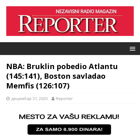
NBA: Bruklin pobedio Atlantu
(145:141), Boston savladao
Memfis (126:107)
децембар 31, 2020
Reporter