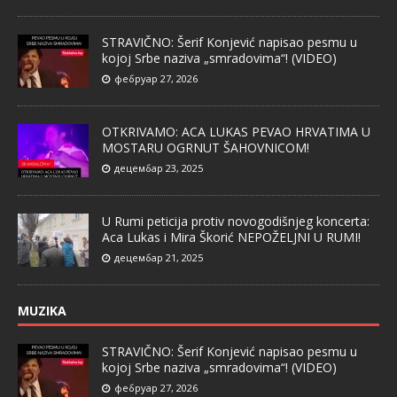
STRAVIČNO: Šerif Konjević napisao pesmu u
kojoj Srbe naziva „smradovima“! (VIDEO)
фебруар 27, 2026
OTKRIVAMO: ACA LUKAS PEVAO HRVATIMA U
MOSTARU OGRNUT ŠAHOVNICOM!
децембар 23, 2025
U Rumi peticija protiv novogodišnjeg koncerta:
Aca Lukas i Mira Škorić NEPOŽELJNI U RUMI!
децембар 21, 2025
MUZIKA
STRAVIČNO: Šerif Konjević napisao pesmu u
kojoj Srbe naziva „smradovima“! (VIDEO)
фебруар 27, 2026