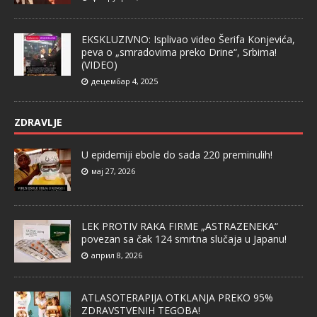
EKSKLUZIVNO: Isplivao video Šerifa Konjevića,
peva o „smradovima preko Drine“, Srbima!
(VIDEO)
децембар 4, 2025
ZDRAVLJE
U epidemiji ebole do sada 220 preminulih!
мај 27, 2026
LEK PROTIV RAKA FIRME „ASTRAZENEKA“
povezan sa čak 124 smrtna slučaja u Japanu!
април 8, 2026
ATLASOTERAPIJA OTKLANJA PREKO 95%
ZDRAVSTVENIH TEGOBA!