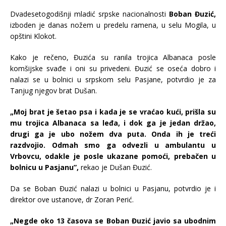
Dvadesetogodišnji mladić srpske nacionalnosti
Boban Đuzić,
izboden je danas nožem u predelu ramena, u selu Mogila, u
opštini Klokot.
Kako je rečeno, Đuzića su ranila trojica Albanaca posle
komšijske svađe i oni su privedeni. Đuzić se oseća dobro i
nalazi se u bolnici u srpskom selu Pasjane, potvrdio je za
Tanjug njegov brat Dušan.
„Moj brat je šetao psa i kada je se vraćao kući, prišla su
mu trojica Albanaca sa leđa, i dok ga je jedan držao,
drugi ga je ubo nožem dva puta. Onda ih je treći
razdvojio. Odmah smo ga odvezli u ambulantu u
Vrbovcu, odakle je posle ukazane pomoći, prebačen u
bolnicu u Pasjanu”,
rekao je Dušan Đuzić.
Da se Boban Đuzić nalazi u bolnici u Pasjanu, potvrdio je i
direktor ove ustanove, dr Zoran Perić.
„Negde oko 13 časova se Boban Đuzić javio sa ubodnim