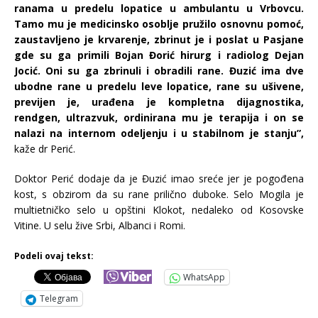
ranama u predelu lopatice u ambulantu u Vrbovcu.
Tamo mu je medicinsko osoblje pružilo osnovnu pomoć,
zaustavljeno je krvarenje, zbrinut je i poslat u Pasjane
gde su ga primili Bojan Đorić hirurg i radiolog Dejan
Jocić. Oni su ga zbrinuli i obradili rane. Đuzić ima dve
ubodne rane u predelu leve lopatice, rane su ušivene,
previjen je, urađena je kompletna dijagnostika,
rendgen, ultrazvuk, ordinirana mu je terapija i on se
nalazi na internom odeljenju i u stabilnom je stanju”,
kaže dr Perić.
Doktor Perić dodaje da je Đuzić imao sreće jer je pogođena
kost, s obzirom da su rane prilično duboke. Selo Mogila je
multietničko selo u opštini Klokot, nedaleko od Kosovske
Vitine. U selu žive Srbi, Albanci i Romi.
Podeli ovaj tekst:
WhatsApp
Telegram