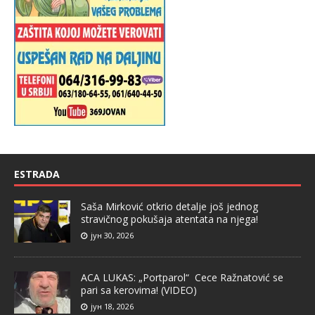
ESTRADA
Saša Mirković otkrio detalje još jednog
stravičnog pokušaja atentata na njega!
јун 30, 2026
ACA LUKAS: „Portparol“ Cece Ražnatović se
pari sa kerovima! (VIDEO)
јун 18, 2026