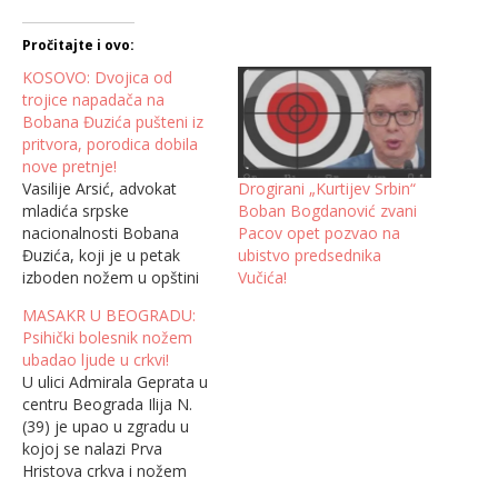
Pročitajte i ovo:
KOSOVO: Dvojica od
trojice napadača na
Bobana Đuzića pušteni iz
pritvora, porodica dobila
nove pretnje!
Drogirani „Kurtijev Srbin“
Vasilije Arsić, advokat
Boban Bogdanović zvani
mladića srpske
Pacov opet pozvao na
nacionalnosti Bobana
ubistvo predsednika
Đuzića, koji je u petak
Vučića!
izboden nožem u opštini
Klokot, izjavio je danas da
MASAKR U BEOGRADU:
nema nikakve informacije
Psihički bolesnik nožem
od kosovske policije, već
ubadao ljude u crkvi!
samo od porodice da su
U ulici Admirala Geprata u
dvojica od trojice
centru Beograda Ilija N.
napadača puštena kući, a
(39) je upao u zgradu u
da je jedan zadržan u
kojoj se nalazi Prva
pritvoru, kao i da su…
Hristova crkva i nožem
izbo državljanina Gvineje