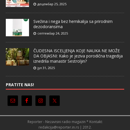
децембар 25, 2025
Svežina i nega bez hemikalija sa prirodnim
dezodoransima
септембар 24, 2025
ČUDESNA ISCELJENJA KOJE NAUKA NE MOŽE
DA OBJASNI: Kako je jeziva porodična tragedija
iznedrila manastir Sestroljin?
јул 31, 2025
PRATITE NAS!
Reporter - Nezavisni radio magazin * Kontakt:
redakcija@reporter.in.rs | 2012.