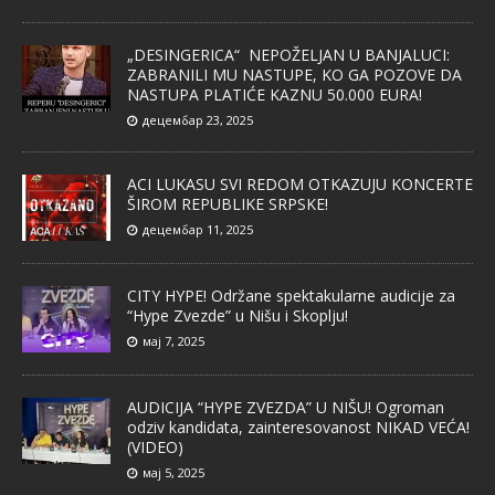
„DESINGERICA“ NEPOŽELJAN U BANJALUCI:
ZABRANILI MU NASTUPE, KO GA POZOVE DA
NASTUPA PLATIĆE KAZNU 50.000 EURA!
децембар 23, 2025
ACI LUKASU SVI REDOM OTKAZUJU KONCERTE
ŠIROM REPUBLIKE SRPSKE!
децембар 11, 2025
CITY HYPE! Održane spektakularne audicije za
“Hype Zvezde” u Nišu i Skoplju!
мај 7, 2025
AUDICIJA “HYPE ZVEZDA” U NIŠU! Ogroman
odziv kandidata, zainteresovanost NIKAD VEĆA!
(VIDEO)
мај 5, 2025