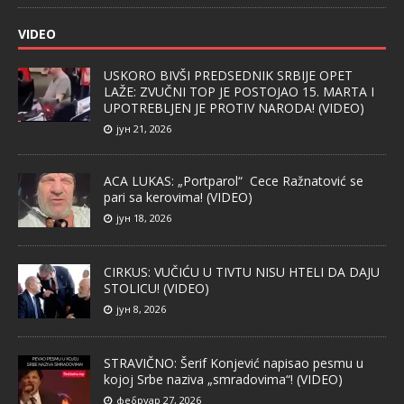
VIDEO
USKORO BIVŠI PREDSEDNIK SRBIJE OPET
LAŽE: ZVUČNI TOP JE POSTOJAO 15. MARTA I
UPOTREBLJEN JE PROTIV NARODA! (VIDEO)
јун 21, 2026
ACA LUKAS: „Portparol“ Cece Ražnatović se
pari sa kerovima! (VIDEO)
јун 18, 2026
CIRKUS: VUČIĆU U TIVTU NISU HTELI DA DAJU
STOLICU! (VIDEO)
јун 8, 2026
STRAVIČNO: Šerif Konjević napisao pesmu u
kojoj Srbe naziva „smradovima“! (VIDEO)
фебруар 27, 2026