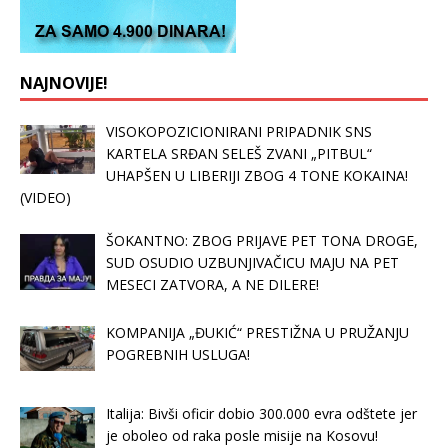
NAJNOVIJE!
VISOKOPOZICIONIRANI PRIPADNIK SNS
KARTELA SRĐAN SELEŠ ZVANI „PITBUL“
UHAPŠEN U LIBERIJI ZBOG 4 TONE KOKAINA!
(VIDEO)
ŠOKANTNO: ZBOG PRIJAVE PET TONA DROGE,
SUD OSUDIO UZBUNJIVAČICU MAJU NA PET
MESECI ZATVORA, A NE DILERE!
KOMPANIJA „ĐUKIĆ“ PRESTIŽNA U PRUŽANJU
POGREBNIH USLUGA!
Italija: Bivši oficir dobio 300.000 evra odštete jer
je oboleo od raka posle misije na Kosovu!