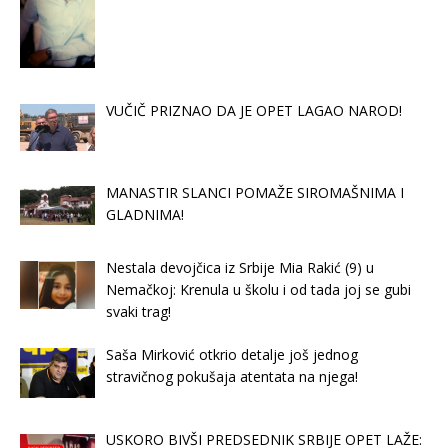
VUČIČ PRIZNAO DA JE OPET LAGAO NAROD!
MANASTIR SLANCI POMAŽE SIROMAŠNIMA I
GLADNIMA!
Nestala devojčica iz Srbije Mia Rakić (9) u
Nemačkoj: Krenula u školu i od tada joj se gubi
svaki trag!
Saša Mirković otkrio detalje još jednog
stravičnog pokušaja atentata na njega!
USKORO BIVŠI PREDSEDNIK SRBIJE OPET LAŽE: