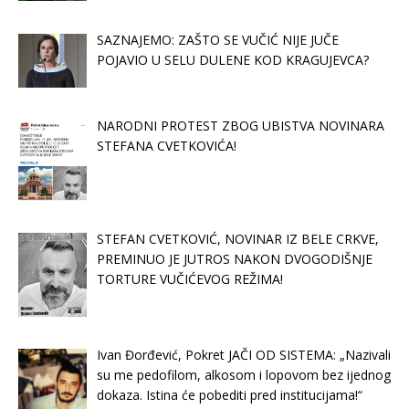
SAZNAJEMO: ZAŠTO SE VUČIĆ NIJE JUČE
POJAVIO U SELU DULENE KOD KRAGUJEVCA?
NARODNI PROTEST ZBOG UBISTVA NOVINARA
STEFANA CVETKOVIĆA!
STEFAN CVETKOVIĆ, NOVINAR IZ BELE CRKVE,
PREMINUO JE JUTROS NAKON DVOGODIŠNJE
TORTURE VUČIĆEVOG REŽIMA!
Ivan Đorđević, Pokret JAČI OD SISTEMA: „Nazivali
su me pedofilom, alkosom i lopovom bez ijednog
dokaza. Istina će pobediti pred institucijama!“