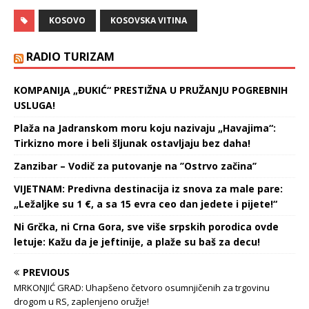
(62) i državljanina Srbije
KOSOVO
KOSOVSKA VITINA
S.M. (40). Starešina crkve
Goran (59) je takođe
povređen, pošto je
RADIO TURIZAM
uganuo nogu, bežeći od
napadača, mada je prema
KOMPANIJA „ĐUKIĆ“ PRESTIŽNA U PRUŽANJU POGREBNIH
nekim…
USLUGA!
Plaža na Jadranskom moru koju nazivaju „Havajima“:
Tirkizno more i beli šljunak ostavljaju bez daha!
Zanzibar – Vodič za putovanje na ’’Ostrvo začina’’
VIJETNAM: Predivna destinacija iz snova za male pare:
„Ležaljke su 1 €, a sa 15 evra ceo dan jedete i pijete!“
Ni Grčka, ni Crna Gora, sve više srpskih porodica ovde
letuje: Kažu da je jeftinije, a plaže su baš za decu!
PREVIOUS
MRKONJIĆ GRAD: Uhapšeno četvoro osumnjičenih za trgovinu
drogom u RS, zaplenjeno oružje!