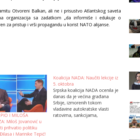
itu Otvoreni Balkan, ali ne i prisustvo Atlantskog saveta
na organizacija sa zadatkom „da informiše i edukuje o
n za pristup i vrši propagandu u korist NATO alijanse.
Koalicija NADA: Naučiti lekcije iz
5. oktobra
Srpska koalicija NADA ocenila je
danas da je većina građana
Srbije, izmorenih tokom
vladavine autokratske vlasti
ratovima, sankcijama,
PIO I MILOŠA
bombardovanjem,
: Miloš Jovanović u
osiromašenjem i kriminalom na
i prihvatio politiku
izborima iskazala svoju volju za
ilasa i Marinike Tepić!