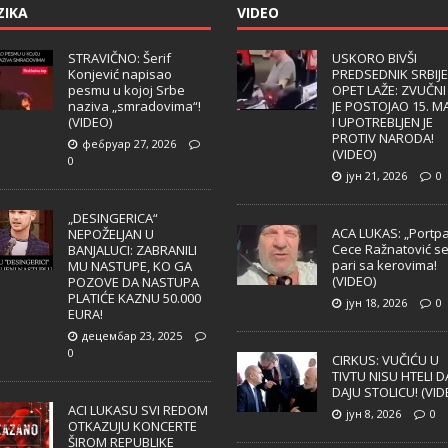
ZIKA
VIDEO
STRAVIČNO: Šerif
USKORO BIVŠI
Konjević napisao
PREDSEDNIK SRBIJE
pesmu u kojoj Srbe
OPET LAŽE: ZVUČNI
naziva „smradovima“!
JE POSTOJAO 15. M
(VIDEO)
I UPOTREBLJEN JE
PROTIV NARODA!
фебруар 27, 2026
(VIDEO)
0
јун 21, 2026
0
„DESINGERICA“
ACA LUKAS: „Portpa
NEPOŽELJAN U
Cece Ražnatović s
BANJALUCI: ZABRANILI
pari sa kerovima!
MU NASTUPE, KO GA
(VIDEO)
POZOVE DA NASTUPA
PLATIĆE KAZNU 50.000
јун 18, 2026
0
EURA!
децембар 23, 2025
0
CIRKUS: VUČIĆU U
TIVTU NISU HTELI D
DAJU STOLICU! (VID
ACI LUKASU SVI REDOM
јун 8, 2026
0
OTKAZUJU KONCERTE
ŠIROM REPUBLIKE