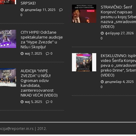
SRPSKE!
STRAVIČNO: Šerif
децембар 11, 2025
Konjević napisao
0
pesmu u kojoj Srb
naziva „smradovim
(VIDEO)
CITY HYPE! Održane
фебруар 27, 2026
spektakularne audicije
0
za “Hype Zvezde” u
Nišu i Skoplju!
мај 7, 2025
0
EKSKLUZIVNO: Ispl
video Šerifa Konjev
peva o „smradovi
preko Drine“, Srbi
AUDICIJA “HYPE
(VIDEO)
ZVEZDA” U NIŠU!
Ogroman odziv
децембар 4, 2025
kandidata,
0
zainteresovanost
NIKAD VEĆA! (VIDEO)
мај 5, 2025
0
cija@reporter.in.rs | 2012.