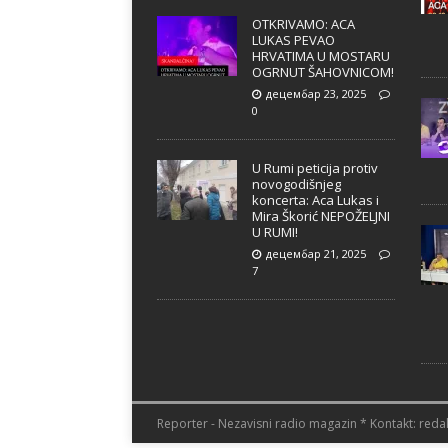
OTKRIVAMO: ACA
LUKAS PEVAO
HRVATIMA U MOSTARU
OGRNUT ŠAHOVNICOM!
децембар 23, 2025
0
U Rumi peticija protiv
novogodišnjeg
koncerta: Aca Lukas i
Mira Škorić NEPOŽELJNI
U RUMI!
децембар 21, 2025
7
Reporter - Nezavisni radio magazin * Kontakt: redak