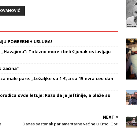
promenom režima i 5. oktobra
2000. godine je tu volju
JOVANOVIĆ
odbranila sprečavanjem izborne
krađe. Međutim, velika
očekivanja građana su
izneverena, navode iz…
NJU POGREBNIH USLUGA!
Havajima“: Tirkizno more i beli šljunak ostavljaju
 začina’’
za male pare: „Ležaljke su 1 €, a sa 15 evra ceo dan
orodica ovde letuje: Kažu da je jeftinije, a plaže su
NEXT
e
Danas sastanak parlamentarne većine u Crnoj Gori