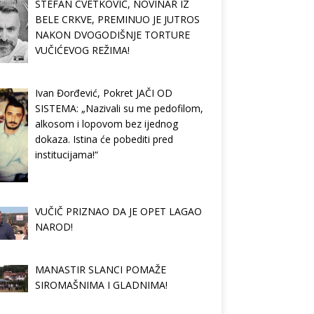
STEFAN CVETKOVIĆ, NOVINAR IZ
BELE CRKVE, PREMINUO JE JUTROS
NAKON DVOGODIŠNJE TORTURE
VUČIĆEVOG REŽIMA!
Ivan Đorđević, Pokret JAČI OD
SISTEMA: „Nazivali su me pedofilom,
alkosom i lopovom bez ijednog
dokaza. Istina će pobediti pred
institucijama!“
VUČIČ PRIZNAO DA JE OPET LAGAO
NAROD!
MANASTIR SLANCI POMAŽE
SIROMAŠNIMA I GLADNIMA!