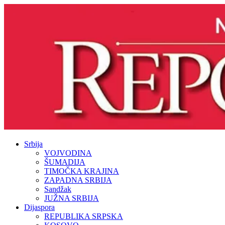
Srbija
VOJVODINA
ŠUMADIJA
TIMOČKA KRAJINA
ZAPADNA SRBIJA
Sandžak
JUŽNA SRBIJA
Dijaspora
REPUBLIKA SRPSKA