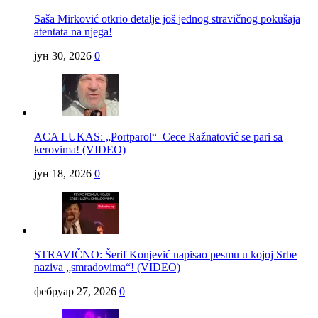
Saša Mirković otkrio detalje još jednog stravičnog pokušaja
atentata na njega!
јун 30, 2026
0
ACA LUKAS: „Portparol“ Cece Ražnatović se pari sa
kerovima! (VIDEO)
јун 18, 2026
0
STRAVIČNO: Šerif Konjević napisao pesmu u kojoj Srbe
naziva „smradovima“! (VIDEO)
фебруар 27, 2026
0