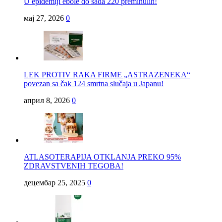
U epidemiji ebole do sada 220 preminulih!
мај 27, 2026
0
LEK PROTIV RAKA FIRME „ASTRAZENEKA“
povezan sa čak 124 smrtna slučaja u Japanu!
април 8, 2026
0
ATLASOTERAPIJA OTKLANJA PREKO 95%
ZDRAVSTVENIH TEGOBA!
децембар 25, 2025
0