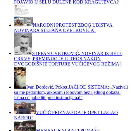
POJAVIO U SELU DULENE KOD KRAGUJEVCA?
NARODNI PROTEST ZBOG UBISTVA
NOVINARA STEFANA CVETKOVIĆA!
STEFAN CVETKOVIĆ, NOVINAR IZ BELE
CRKVE, PREMINUO JE JUTROS NAKON
DVOGODIŠNJE TORTURE VUČIĆEVOG REŽIMA!
Ivan Đorđević, Pokret JAČI OD SISTEMA: „Nazivali
su me pedofilom, alkosom i lopovom bez ijednog dokaza.
Istina će pobediti pred institucijama!“
VUČIČ PRIZNAO DA JE OPET LAGAO
NAROD!
MANASTIR SLANCI POMAŽE