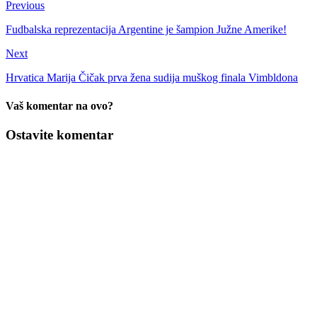
Previous
Fudbalska reprezentacija Argentine je šampion Južne Amerike!
Next
Hrvatica Marija Čičak prva žena sudija muškog finala Vimbldona
Vaš komentar na ovo?
Ostavite komentar