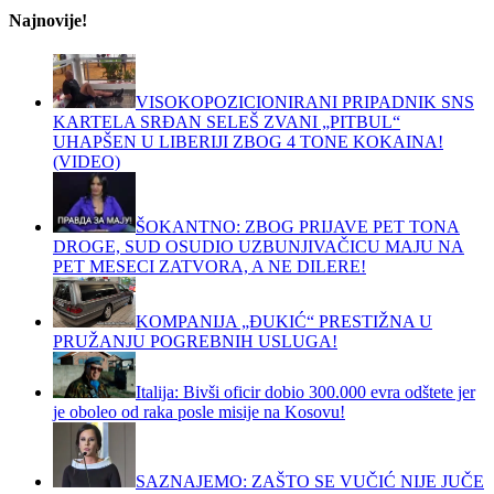
Najnovije!
VISOKOPOZICIONIRANI PRIPADNIK SNS
KARTELA SRĐAN SELEŠ ZVANI „PITBUL“
UHAPŠEN U LIBERIJI ZBOG 4 TONE KOKAINA!
(VIDEO)
ŠOKANTNO: ZBOG PRIJAVE PET TONA
DROGE, SUD OSUDIO UZBUNJIVAČICU MAJU NA
PET MESECI ZATVORA, A NE DILERE!
KOMPANIJA „ĐUKIĆ“ PRESTIŽNA U
PRUŽANJU POGREBNIH USLUGA!
Italija: Bivši oficir dobio 300.000 evra odštete jer
je oboleo od raka posle misije na Kosovu!
SAZNAJEMO: ZAŠTO SE VUČIĆ NIJE JUČE