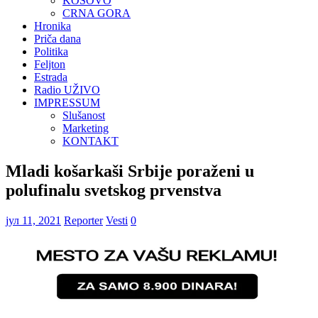
KOSOVO
CRNA GORA
Hronika
Priča dana
Politika
Feljton
Estrada
Radio UŽIVO
IMPRESSUM
Slušanost
Marketing
KONTAKT
Mladi košarkaši Srbije poraženi u
polufinalu svetskog prvenstva
јул 11, 2021
Reporter
Vesti
0