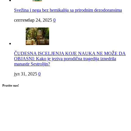
Svežina i nega bez hemikalija sa prirodnim dezodoransima
септембар 24, 2025
0
ČUDESNA ISCELJENJA KOJE NAUKA NE MOŽE DA
OBJASNI: Kako je jeziva porodična tragedija iznedrila
manastir Sestroljin?
јул 31, 2025
0
Pratite nas!