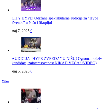
CITY HYPE! Održane spektakularne audicije za “Hype
Zvezde” u Nišu i Skoplju!
мај 7, 2025
0
AUDICIJA “HYPE ZVEZDA” U NIŠU! Ogroman odziv
kandidata, zainteresovanost NIKAD VEĆA! (VIDEO)
мај 5, 2025
0
Video