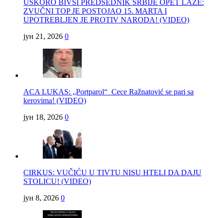
USKORO BIVŠI PREDSEDNIK SRBIJE OPET LAŽE:
ZVUČNI TOP JE POSTOJAO 15. MARTA I
UPOTREBLJEN JE PROTIV NARODA! (VIDEO)
јун 21, 2026
0
ACA LUKAS: „Portparol“ Cece Ražnatović se pari sa
kerovima! (VIDEO)
јун 18, 2026
0
CIRKUS: VUČIĆU U TIVTU NISU HTELI DA DAJU
STOLICU! (VIDEO)
јун 8, 2026
0