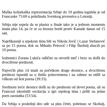
Muška košarkaška reprezentacija Srbije do 19 godina izgubila je od
Francuske 75:69 u polufinalu Svetskog prvenstva u Letoniji.
Srbija nije uspela da se plasira u finale iako je u jednom momentu
imala plus 14, pa će se za bronzu boriti protiv Kanade danas od 15
sati.
Najefikasniji u srpskom timu bili su Nikola Jović i Lazar Stefanović
sa po 15 poena, dok su Mihailo Petrović i Filip Škobalj ubacili po
10 poena.
Izabranici Zorana Lukića odlično su otvorili meč i brzo su došli do
dvocifrene prednosti.
Najvećih plus 14 imali su početkom druge deonice, a dvocifrenu
prednost ispustili su u finišu poluvremena i na odmor su otišli sa
viškom od šest poena (39:33).
Sredinom treće deonice došli su do prednosti od devet poena, ali su
Francuzi iskoristili oscilacija u igri srpskog tima i prišli na jedan
poen zaostatka (53:54).
Da Srbija u poslednji deo uđe sa plus četiri, pobrinuo se Skobalj,