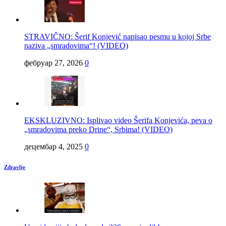
STRAVIČNO: Šerif Konjević napisao pesmu u kojoj Srbe
naziva „smradovima“! (VIDEO)
фебруар 27, 2026
0
EKSKLUZIVNO: Isplivao video Šerifa Konjevića, peva o
„smradovima preko Drine“, Srbima! (VIDEO)
децембар 4, 2025
0
Zdravlje