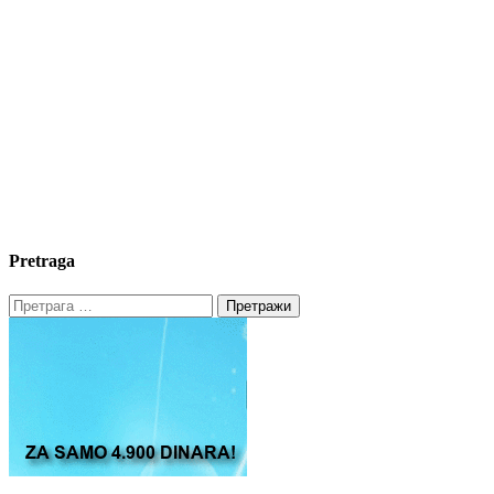
Pretraga
Претрага
за: