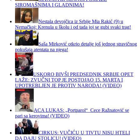
SIROMAŠNIMA I GLADNIMA!
Nestala devojčica iz Srbije Mia Rakić (9) u
Nemačkoj: Krenula u školu i od tada joj se gubi svaki trag!
Saša Mirković otkrio detalje još jednog stravičnog
pokušaja atentata na njega!
USKORO BIVŠI PREDSEDNIK SRBIJE OPET
LAŽE: ZVUČNI TOP JE POSTOJAO 15. MARTA I
UPOTREBLJEN JE PROTIV NARODA! (VIDEO)
ACA LUKAS: „Portparol“ Cece Ražnatović se
pari sa kerovima! (VIDEO)
CIRKUS: VUČIĆU U TIVTU NISU HTELI
DA DAJU STOLICU! (VIDEO)