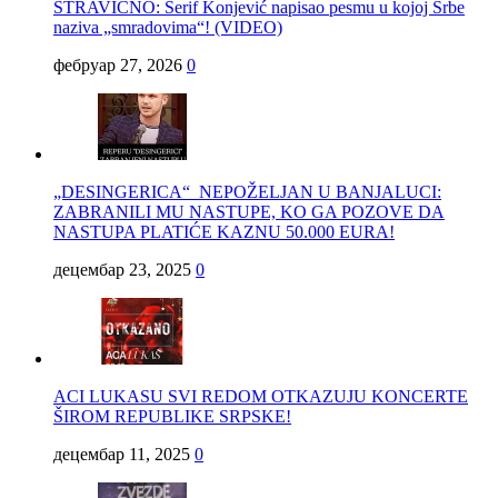
STRAVIČNO: Šerif Konjević napisao pesmu u kojoj Srbe
naziva „smradovima“! (VIDEO)
фебруар 27, 2026
0
„DESINGERICA“ NEPOŽELJAN U BANJALUCI:
ZABRANILI MU NASTUPE, KO GA POZOVE DA
NASTUPA PLATIĆE KAZNU 50.000 EURA!
децембар 23, 2025
0
ACI LUKASU SVI REDOM OTKAZUJU KONCERTE
ŠIROM REPUBLIKE SRPSKE!
децембар 11, 2025
0