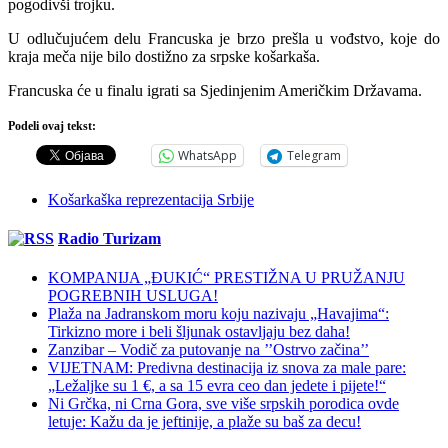
pogodivši trojku.
U odlučujućem delu Francuska je brzo prešla u vođstvo, koje do
kraja meča nije bilo dostižno za srpske košarkaša.
Francuska će u finalu igrati sa Sjedinjenim Američkim Državama.
Podeli ovaj tekst:
WhatsApp
Telegram
Košarkaška reprezentacija Srbije
Radio Turizam
KOMPANIJA „ĐUKIĆ“ PRESTIŽNA U PRUŽANJU
POGREBNIH USLUGA!
Plaža na Jadranskom moru koju nazivaju „Havajima“:
Tirkizno more i beli šljunak ostavljaju bez daha!
Zanzibar – Vodič za putovanje na ’’Ostrvo začina’’
VIJETNAM: Predivna destinacija iz snova za male pare:
„Ležaljke su 1 €, a sa 15 evra ceo dan jedete i pijete!“
Ni Grčka, ni Crna Gora, sve više srpskih porodica ovde
letuje: Kažu da je jeftinije, a plaže su baš za decu!