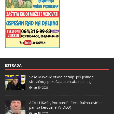
ESTRADA
Saša Mirković otkrio detalje još jednog
stravičnog pokušaja atentata na njega!
јун 30, 2026
ACA LUKAS: „Portparol“ Cece Ražnatović se
pari sa kerovima! (VIDEO)
јун 18, 2026