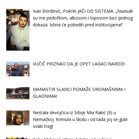
Ivan Đorđević, Pokret JAČI OD SISTEMA: „Nazivali
su me pedofilom, alkosom i lopovom bez ijednog
dokaza. Istina će pobediti pred institucijama!“
VUČIČ PRIZNAO DA JE OPET LAGAO NAROD!
MANASTIR SLANCI POMAŽE SIROMAŠNIMA I
GLADNIMA!
Nestala devojčica iz Srbije Mia Rakić (9) u
Nemačkoj: Krenula u školu i od tada joj se gubi
svaki trag!