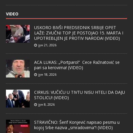
VIDEO
USKORO BIVŠI PREDSEDNIK SRBIJE OPET
LAŽE: ZVUČNI TOP JE POSTOJAO 15. MARTA I
UPOTREBLJEN JE PROTIV NARODA! (VIDEO)
јун 21, 2026
ACA LUKAS: „Portparol“ Cece Ražnatović se
pari sa kerovima! (VIDEO)
јун 18, 2026
CIRKUS: VUČIĆU U TIVTU NISU HTELI DA DAJU
STOLICU! (VIDEO)
јун 8, 2026
STRAVIČNO: Šerif Konjević napisao pesmu u
kojoj Srbe naziva „smradovima“! (VIDEO)