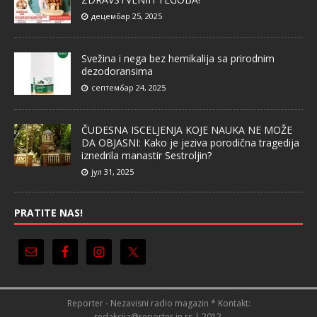
децембар 25, 2025
Svežina i nega bez hemikalija sa prirodnim
dezodoransima
септембар 24, 2025
ČUDESNA ISCELJENJA KOJE NAUKA NE MOŽE
DA OBJASNI: Kako je jeziva porodična tragedija
iznedrila manastir Sestroljin?
јул 31, 2025
PRATITE NAS!
Reporter - Nezavisni radio magazin * Kontakt:
redakcija@reporter.in.rs | 2012.