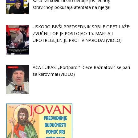
Saša Mirković otkrio detalje još jednog
stravičnog pokušaja atentata na njega!
USKORO BIVŠI PREDSEDNIK SRBIJE OPET LAŽE:
ZVUČNI TOP JE POSTOJAO 15. MARTA I
UPOTREBLJEN JE PROTIV NARODA! (VIDEO)
ACA LUKAS: „Portparol“ Cece Ražnatović se pari
sa kerovima! (VIDEO)