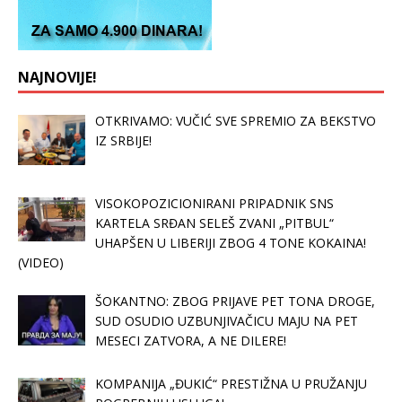
NAJNOVIJE!
OTKRIVAMO: VUČIĆ SVE SPREMIO ZA BEKSTVO
IZ SRBIJE!
VISOKOPOZICIONIRANI PRIPADNIK SNS
KARTELA SRĐAN SELEŠ ZVANI „PITBUL“
UHAPŠEN U LIBERIJI ZBOG 4 TONE KOKAINA!
(VIDEO)
ŠOKANTNO: ZBOG PRIJAVE PET TONA DROGE,
SUD OSUDIO UZBUNJIVAČICU MAJU NA PET
MESECI ZATVORA, A NE DILERE!
KOMPANIJA „ĐUKIĆ“ PRESTIŽNA U PRUŽANJU