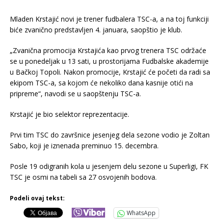
Mladen Krstajić novi je trener fudbalera TSC-a, a na toj funkciji
biće zvanično predstavljen 4. januara, saopštio je klub.
„Zvanična promocija Krstajića kao prvog trenera TSC održaće
se u ponedeljak u 13 sati, u prostorijama Fudbalske akademije
u Bačkoj Topoli. Nakon promocije, Krstajić će početi da radi sa
ekipom TSC-a, sa kojom će nekoliko dana kasnije otići na
pripreme“, navodi se u saopštenju TSC-a.
Krstajić je bio selektor reprezentacije.
Prvi tim TSC do završnice jesenjeg dela sezone vodio je Zoltan
Sabo, koji je iznenada preminuo 15. decembra.
Posle 19 odigranih kola u jesenjem delu sezone u Superligi, FK
TSC je osmi na tabeli sa 27 osvojenih bodova.
Podeli ovaj tekst:
WhatsApp