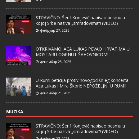
STRAVIČNO: Šerif Konjević napisao pesmu u
kojoj Srbe naziva „smradovima“! (VIDEO)
фебруар 27, 2026
OTKRIVAMO: ACA LUKAS PEVAO HRVATIMA U
MOSTARU OGRNUT ŠAHOVNICOM!
децембар 23, 2025
U Rumi peticija protiv novogodišnjeg koncerta:
Aca Lukas i Mira Škorić NEPOŽELJNI U RUMI!
децембар 21, 2025
MUZIKA
STRAVIČNO: Šerif Konjević napisao pesmu u
kojoj Srbe naziva „smradovima“! (VIDEO)
фебруар 27, 2026