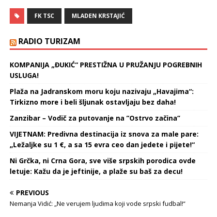
minutu,…
FK TSC
MLADEN KRSTAJIĆ
RADIO TURIZAM
KOMPANIJA „ĐUKIĆ“ PRESTIŽNA U PRUŽANJU POGREBNIH
USLUGA!
Plaža na Jadranskom moru koju nazivaju „Havajima“:
Tirkizno more i beli šljunak ostavljaju bez daha!
Zanzibar – Vodič za putovanje na ’’Ostrvo začina’’
VIJETNAM: Predivna destinacija iz snova za male pare:
„Ležaljke su 1 €, a sa 15 evra ceo dan jedete i pijete!“
Ni Grčka, ni Crna Gora, sve više srpskih porodica ovde
letuje: Kažu da je jeftinije, a plaže su baš za decu!
PREVIOUS
Nemanja Vidić: „Ne verujem ljudima koji vode srpski fudbal!“