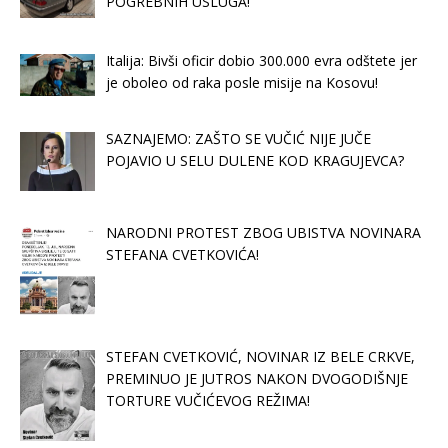
POGREBNIH USLUGA!
Italija: Bivši oficir dobio 300.000 evra odštete jer
je oboleo od raka posle misije na Kosovu!
SAZNAJEMO: ZAŠTO SE VUČIĆ NIJE JUČE
POJAVIO U SELU DULENE KOD KRAGUJEVCA?
NARODNI PROTEST ZBOG UBISTVA NOVINARA
STEFANA CVETKOVIĆA!
STEFAN CVETKOVIĆ, NOVINAR IZ BELE CRKVE,
PREMINUO JE JUTROS NAKON DVOGODIŠNJE
TORTURE VUČIĆEVOG REŽIMA!