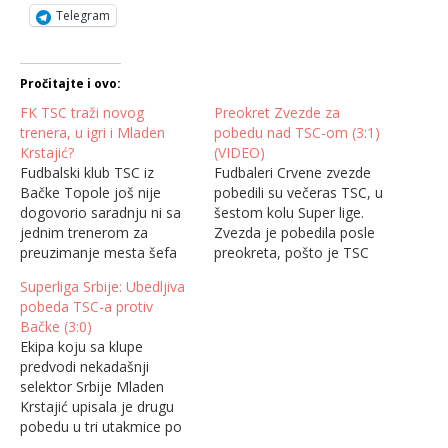
Telegram
Pročitajte i ovo:
FK TSC traži novog
Preokret Zvezde za
trenera, u igri i Mladen
pobedu nad TSC-om (3:1)
Krstajić?
(VIDEO)
Fudbalski klub TSC iz
Fudbaleri Crvene zvezde
Bačke Topole još nije
pobedili su večeras TSC, u
dogovorio saradnju ni sa
šestom kolu Super lige.
jednim trenerom za
Zvezda je pobedila posle
preuzimanje mesta šefa
preokreta, pošto je TSC
stručnog štaba prvog tima
vodio na stadionu „Rajko
Superliga Srbije: Ubedljiva
i u ovom trenutku vodi
Mitić“ od 25. minuta
pobeda TSC-a protiv
preliminarne razgovore sa
golom Djura Zeca.
Bačke (3:0)
nekoliko stručnjaka,
Domaćin je izjednačio
Ekipa koju sa klupe
saopšteno je danas iz tog
posle četiri minuta preko
predvodi nekadašnji
kluba. TSC je prošle
Nenada Krstičića.
selektor Srbije Mladen
nedelje odigrao dve
Rezervista Aleksandar
Krstajić upisala je drugu
poslednje utakmice u
Katai doneo je prednost
pobedu u tri utakmice po
jesenjem delu sezone,…
crveno-belima u 51.
nastavku takmičenja.