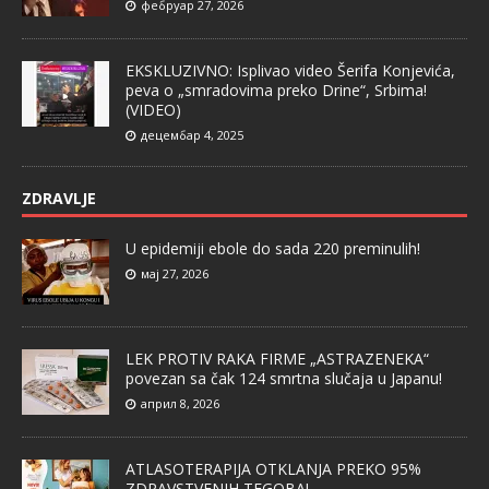
фебруар 27, 2026
EKSKLUZIVNO: Isplivao video Šerifa Konjevića,
peva o „smradovima preko Drine“, Srbima!
(VIDEO)
децембар 4, 2025
ZDRAVLJE
U epidemiji ebole do sada 220 preminulih!
мај 27, 2026
LEK PROTIV RAKA FIRME „ASTRAZENEKA“
povezan sa čak 124 smrtna slučaja u Japanu!
април 8, 2026
ATLASOTERAPIJA OTKLANJA PREKO 95%
ZDRAVSTVENIH TEGOBA!