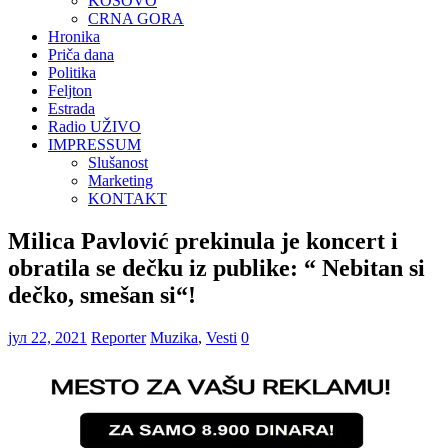
KOSOVO
CRNA GORA
Hronika
Priča dana
Politika
Feljton
Estrada
Radio UŽIVO
IMPRESSUM
Slušanost
Marketing
KONTAKT
Milica Pavlović prekinula je koncert i
obratila se dečku iz publike: “ Nebitan si
dečko, smešan si“!
јул 22, 2021
Reporter
Muzika
,
Vesti
0