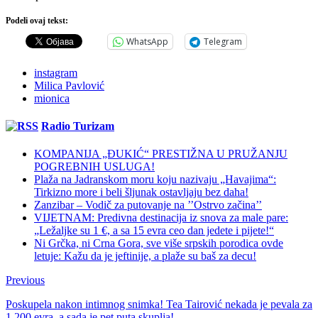
Podeli ovaj tekst:
WhatsApp
Telegram
instagram
Milica Pavlović
mionica
Radio Turizam
KOMPANIJA „ĐUKIĆ“ PRESTIŽNA U PRUŽANJU
POGREBNIH USLUGA!
Plaža na Jadranskom moru koju nazivaju „Havajima“:
Tirkizno more i beli šljunak ostavljaju bez daha!
Zanzibar – Vodič za putovanje na ’’Ostrvo začina’’
VIJETNAM: Predivna destinacija iz snova za male pare:
„Ležaljke su 1 €, a sa 15 evra ceo dan jedete i pijete!“
Ni Grčka, ni Crna Gora, sve više srpskih porodica ovde
letuje: Kažu da je jeftinije, a plaže su baš za decu!
Previous
Poskupela nakon intimnog snimka! Tea Tairović nekada je pevala za
1.200 evra, a sada je pet puta skuplja!