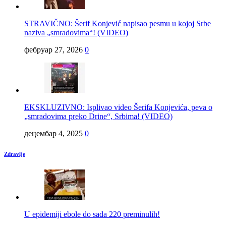
STRAVIČNO: Šerif Konjević napisao pesmu u kojoj Srbe
naziva „smradovima“! (VIDEO)
фебруар 27, 2026
0
EKSKLUZIVNO: Isplivao video Šerifa Konjevića, peva o
„smradovima preko Drine“, Srbima! (VIDEO)
децембар 4, 2025
0
Zdravlje
U epidemiji ebole do sada 220 preminulih!