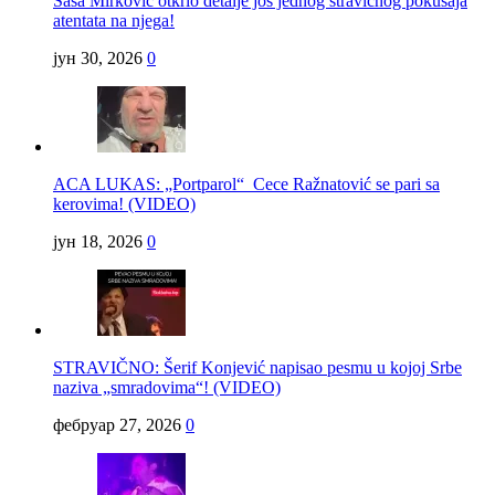
Saša Mirković otkrio detalje još jednog stravičnog pokušaja
atentata na njega!
јун 30, 2026
0
ACA LUKAS: „Portparol“ Cece Ražnatović se pari sa
kerovima! (VIDEO)
јун 18, 2026
0
STRAVIČNO: Šerif Konjević napisao pesmu u kojoj Srbe
naziva „smradovima“! (VIDEO)
фебруар 27, 2026
0