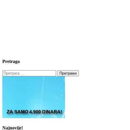
Pretraga
Претрага
за:
Najnovije!