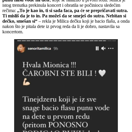
istog trenutka prekinula koncert i obratila se počiniocu sledećim
rečima:
,,To je kao in, ti si sada faca, pa će se prepričavati sutra.
Ti misliš da je to in. Pa možeš da se smeješ do sutra. Nebitan si
dečko, smešan si“
– rekla je Milica dečku koji je bacio flašu, a onda
nakon što je pitala dete iz prvog reda da li je dobro, nastavila sa
koncertom.