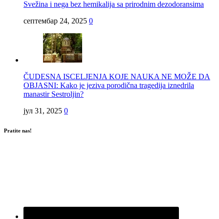
Svežina i nega bez hemikalija sa prirodnim dezodoransima
септембар 24, 2025
0
ČUDESNA ISCELJENJA KOJE NAUKA NE MOŽE DA
OBJASNI: Kako je jeziva porodična tragedija iznedrila
manastir Sestroljin?
јул 31, 2025
0
Pratite nas!