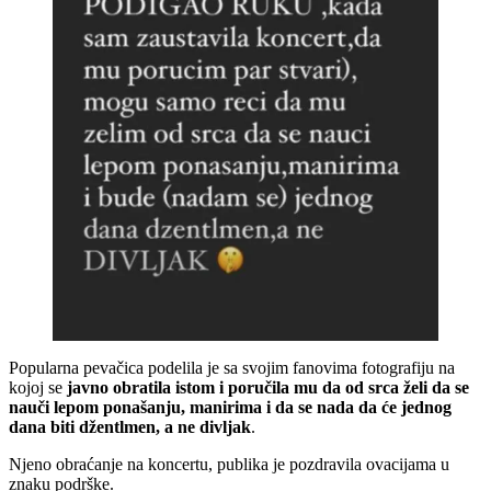
Popularna pevačica podelila je sa svojim fanovima fotografiju na
kojoj se
javno obratila istom i poručila mu da od srca želi da se
nauči lepom ponašanju, manirima i da se nada da će jednog
dana biti džentlmen, a ne divljak
.
Njeno obraćanje na koncertu, publika je pozdravila ovacijama u
znaku podrške.