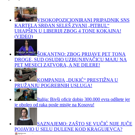
VISOKOPOZICIONIRANI PRIPADNIK SNS
KARTELA SRĐAN SELEŠ ZVANI „PITBUL“
UHAPŠEN U LIBERIJI ZBOG 4 TONE KOKAINA!
(VIDEO)
ŠOKANTNO: ZBOG PRIJAVE PET TONA
DROGE, SUD OSUDIO UZBUNJIVAČICU MAJU NA
PET MESECI ZATVORA, A NE DILERE!
KOMPANIJA „ĐUKIĆ“ PRESTIŽNA U
PRUŽANJU POGREBNIH USLUGA!
Italija: Bivši oficir dobio 300.000 evra odštete jer
je oboleo od raka posle misije na Kosovu!
SAZNAJEMO: ZAŠTO SE VUČIĆ NIJE JUČE
POJAVIO U SELU DULENE KOD KRAGUJEVCA?