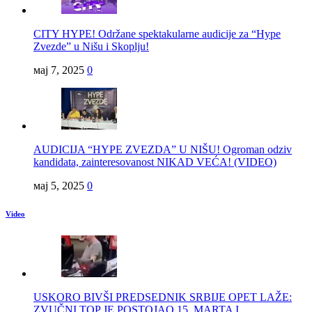
CITY HYPE! Održane spektakularne audicije za “Hype
Zvezde” u Nišu i Skoplju!
мај 7, 2025
0
AUDICIJA “HYPE ZVEZDA” U NIŠU! Ogroman odziv
kandidata, zainteresovanost NIKAD VEĆA! (VIDEO)
мај 5, 2025
0
Video
USKORO BIVŠI PREDSEDNIK SRBIJE OPET LAŽE:
ZVUČNI TOP JE POSTOJAO 15. MARTA I