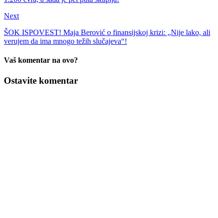
Next
ŠOK ISPOVEST! Maja Berović o finansijskoj krizi: „Nije lako, ali
verujem da ima mnogo težih slučajeva“!
Vaš komentar na ovo?
Ostavite komentar