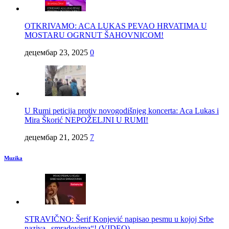
OTKRIVAMO: ACA LUKAS PEVAO HRVATIMA U
MOSTARU OGRNUT ŠAHOVNICOM!
децембар 23, 2025
0
U Rumi peticija protiv novogodišnjeg koncerta: Aca Lukas i
Mira Škorić NEPOŽELJNI U RUMI!
децембар 21, 2025
7
Muzika
STRAVIČNO: Šerif Konjević napisao pesmu u kojoj Srbe
naziva „smradovima“! (VIDEO)