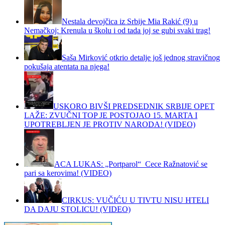
Nestala devojčica iz Srbije Mia Rakić (9) u
Nemačkoj: Krenula u školu i od tada joj se gubi svaki trag!
Saša Mirković otkrio detalje još jednog stravičnog
pokušaja atentata na njega!
USKORO BIVŠI PREDSEDNIK SRBIJE OPET
LAŽE: ZVUČNI TOP JE POSTOJAO 15. MARTA I
UPOTREBLJEN JE PROTIV NARODA! (VIDEO)
ACA LUKAS: „Portparol“ Cece Ražnatović se
pari sa kerovima! (VIDEO)
CIRKUS: VUČIĆU U TIVTU NISU HTELI
DA DAJU STOLICU! (VIDEO)