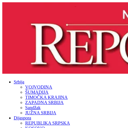
Srbija
VOJVODINA
ŠUMADIJA
TIMOČKA KRAJINA
ZAPADNA SRBIJA
Sandžak
JUŽNA SRBIJA
Dijaspora
REPUBLIKA SRPSKA