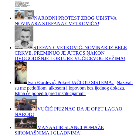
NARODNI PROTEST ZBOG UBISTVA
NOVINARA STEFANA CVETKOVIĆA!
STEFAN CVETKOVIĆ, NOVINAR IZ BELE
CRKVE, PREMINUO JE JUTROS NAKON
DVOGODIŠNJE TORTURE VUČIĆEVOG REŽIMA!
Ivan Đorđević, Pokret JAČI OD SISTEMA: „Nazivali
su me pedofilom, alkosom i lopovom bez ijednog dokaza.
Istina će pobediti pred institucijama!“
VUČIČ PRIZNAO DA JE OPET LAGAO
NAROD!
MANASTIR SLANCI POMAŽE
SIROMAŠNIMA I GLADNIMA!