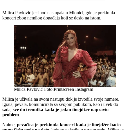
Milica Pavlović je sinoć nastupala u Mionici, gde je prekinula
koncert zbog nemilog događaja koji se desio na istom.
Milica Pavlović-Foto:Printscreen Instagram
Milica je uživala na svom nastupu dok je izvodila svoje numere,
igrala, pevala, komunicirala sa svojom publikom, kao i uvek do
sada,
sve do trenutka kada je jedan tinejdžer napravio
problem
.
Naime,
pevačica je prekinula koncert kada je tinejdžer bacio
punu flašu vode na dete
, koje se nalazilo u prvom redu. Milica je