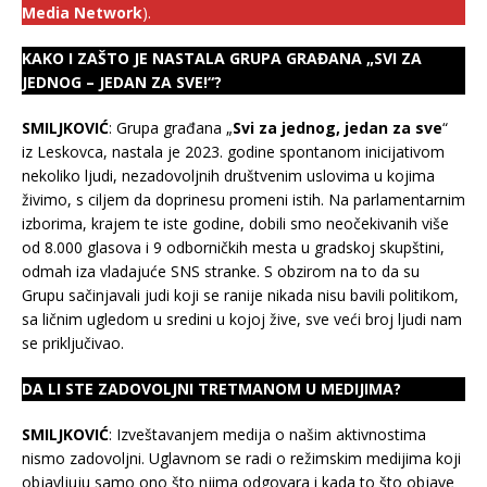
Media Network
).
KAKO I ZAŠTO JE NASTALA GRUPA GRAĐANA „SVI ZA
JEDNOG – JEDAN ZA SVE!“?
SMILJKOVIĆ
: Grupa građana „
Svi za jednog, jedan za sve
“
iz Leskovca, nastala je 2023. godine spontanom inicijativom
nekoliko ljudi, nezadovoljnih društvenim uslovima u kojima
živimo, s ciljem da doprinesu promeni istih. Na parlamentarnim
izborima, krajem te iste godine, dobili smo neočekivanih više
od 8.000 glasova i 9 odborničkih mesta u gradskoj skupštini,
odmah iza vladajuće SNS stranke. S obzirom na to da su
Grupu sačinjavali judi koji se ranije nikada nisu bavili politikom,
sa ličnim ugledom u sredini u kojoj žive, sve veći broj ljudi nam
se priključivao.
DA LI STE ZADOVOLJNI TRETMANOM U MEDIJIMA?
SMILJKOVIĆ
: Izveštavanjem medija o našim aktivnostima
nismo zadovoljni. Uglavnom se radi o režimskim medijima koji
objavljuju samo ono što njima odgovara i kada to što objave