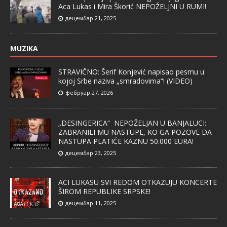
Aca Lukas i Mira Škorić NEPOŽELJNI U RUMI!
децембар 21, 2025
MUZIKA
STRAVIČNO: Šerif Konjević napisao pesmu u
kojoj Srbe naziva „smradovima“! (VIDEO)
фебруар 27, 2026
„DESINGERICA“ NEPOŽELJAN U BANJALUCI:
ZABRANILI MU NASTUPE, KO GA POZOVE DA
NASTUPA PLATIĆE KAZNU 50.000 EURA!
децембар 23, 2025
ACI LUKASU SVI REDOM OTKAZUJU KONCERTE
ŠIROM REPUBLIKE SRPSKE!
децембар 11, 2025