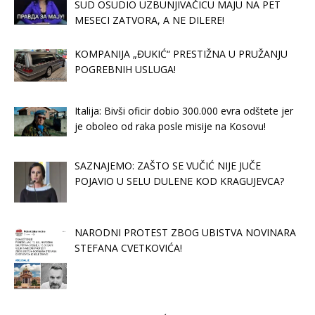
SUD OSUDIO UZBUNJIVAČICU MAJU NA PET
MESECI ZATVORA, A NE DILERE!
KOMPANIJA „ĐUKIĆ“ PRESTIŽNA U PRUŽANJU
POGREBNIH USLUGA!
Italija: Bivši oficir dobio 300.000 evra odštete jer
je oboleo od raka posle misije na Kosovu!
SAZNAJEMO: ZAŠTO SE VUČIĆ NIJE JUČE
POJAVIO U SELU DULENE KOD KRAGUJEVCA?
NARODNI PROTEST ZBOG UBISTVA NOVINARA
STEFANA CVETKOVIĆA!