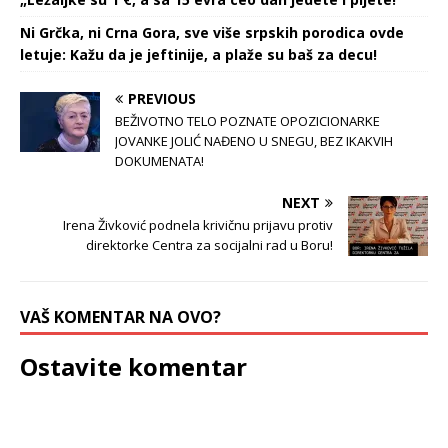
Ni Grčka, ni Crna Gora, sve više srpskih porodica ovde
letuje: Kažu da je jeftinije, a plaže su baš za decu!
PREVIOUS
BEŽIVOTNO TELO POZNATE OPOZICIONARKE
JOVANKE JOLIĆ NAĐENO U SNEGU, BEZ IKAKVIH
DOKUMENATA!
NEXT
Irena Živković podnela krivičnu prijavu protiv
direktorke Centra za socijalni rad u Boru!
VAŠ KOMENTAR NA OVO?
Ostavite komentar