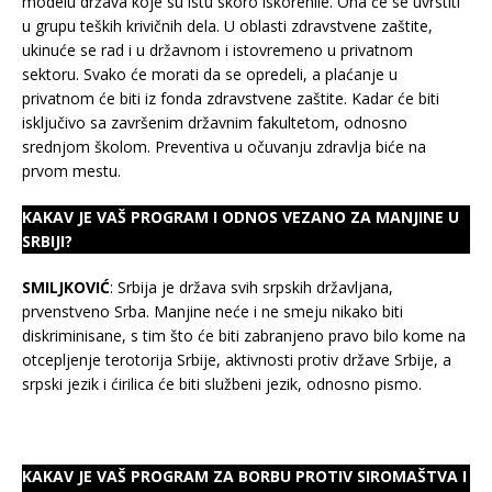
modelu država koje su istu skoro iskorenile. Ona će se uvrstiti
u grupu teških krivičnih dela. U oblasti zdravstvene zaštite,
ukinuće se rad i u državnom i istovremeno u privatnom
sektoru. Svako će morati da se opredeli, a plaćanje u
privatnom će biti iz fonda zdravstvene zaštite. Kadar će biti
isključivo sa završenim državnim fakultetom, odnosno
srednjom školom. Preventiva u očuvanju zdravlja biće na
prvom mestu.
KAKAV JE VAŠ PROGRAM I ODNOS VEZANO ZA MANJINE U
SRBIJI?
SMILJKOVIĆ
: Srbija je država svih srpskih državljana,
prvenstveno Srba. Manjine neće i ne smeju nikako biti
diskriminisane, s tim što će biti zabranjeno pravo bilo kome na
otcepljenje terotorija Srbije, aktivnosti protiv države Srbije, a
srpski jezik i ćirilica će biti službeni jezik, odnosno pismo.
KAKAV JE VAŠ PROGRAM ZA BORBU PROTIV SIROMAŠTVA I