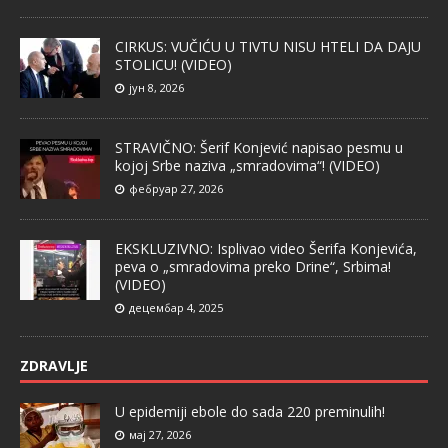
CIRKUS: VUČIĆU U TIVTU NISU HTELI DA DAJU
STOLICU! (VIDEO)
јун 8, 2026
STRAVIČNO: Šerif Konjević napisao pesmu u
kojoj Srbe naziva „smradovima“! (VIDEO)
фебруар 27, 2026
EKSKLUZIVNO: Isplivao video Šerifa Konjevića,
peva o „smradovima preko Drine“, Srbima!
(VIDEO)
децембар 4, 2025
ZDRAVLJE
U epidemiji ebole do sada 220 preminulih!
мај 27, 2026