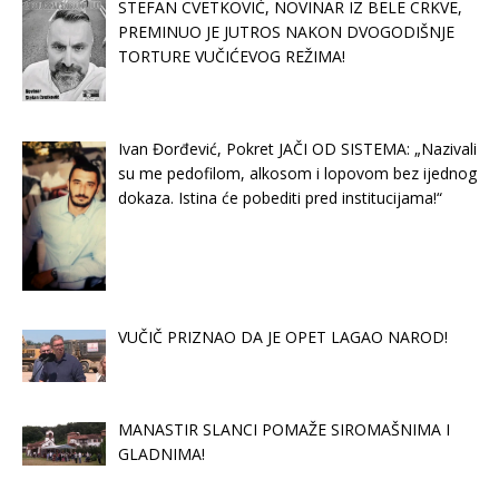
STEFAN CVETKOVIĆ, NOVINAR IZ BELE CRKVE,
PREMINUO JE JUTROS NAKON DVOGODIŠNJE
TORTURE VUČIĆEVOG REŽIMA!
Ivan Đorđević, Pokret JAČI OD SISTEMA: „Nazivali
su me pedofilom, alkosom i lopovom bez ijednog
dokaza. Istina će pobediti pred institucijama!“
VUČIČ PRIZNAO DA JE OPET LAGAO NAROD!
MANASTIR SLANCI POMAŽE SIROMAŠNIMA I
GLADNIMA!