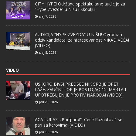
CITY HYPE! Održane spektakularne audicije za
“Hype Zvezde” u Nišu i Skoplju!
мај 7, 2025
AUDICIJA “HYPE ZVEZDA” U NIŠU! Ogroman
odziv kandidata, zainteresovanost NIKAD VEĆA!
(VIDEO)
мај 5, 2025
VIDEO
USKORO BIVŠI PREDSEDNIK SRBIJE OPET
LAŽE: ZVUČNI TOP JE POSTOJAO 15. MARTA I
UPOTREBLJEN JE PROTIV NARODA! (VIDEO)
јун 21, 2026
ACA LUKAS: „Portparol“ Cece Ražnatović se
pari sa kerovima! (VIDEO)
јун 18, 2026