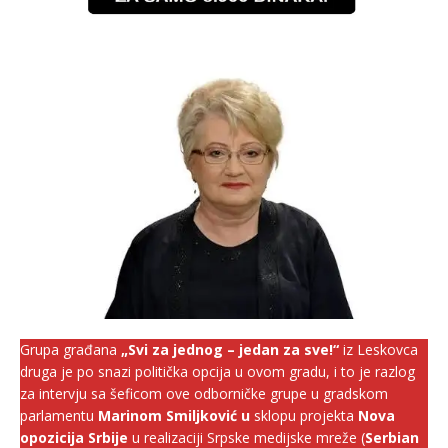
Grupa građana
„Svi za jednog – jedan za sve!“
iz Leskovca
druga je po snazi politička opcija u ovom gradu, i to je razlog
za intervju sa šeficom ove odborničke grupe u gradskom
parlamentu
Marinom Smiljković u
sklopu projekta
Nova
opozicija Srbije
u realizaciji Srpske medijske mreže (
Serbian