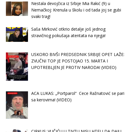
Nestala devojčica iz Srbije Mia Rakić (9) u
Nemačkoj: Krenula u školu i od tada joj se gubi
svaki trag!
Saša Mirković otkrio detalje još jednog
stravičnog pokušaja atentata na njega!
USKORO BIVŠI PREDSEDNIK SRBIJE OPET LAŽE:
ZVUČNI TOP JE POSTOJAO 15. MARTA I
UPOTREBLJEN JE PROTIV NARODA! (VIDEO)
ACA LUKAS: „Portparol“ Cece Ražnatović se pari
sa kerovima! (VIDEO)
CIRKUS: VUČIĆU U TIVTU NISU HTELI DA DAJU