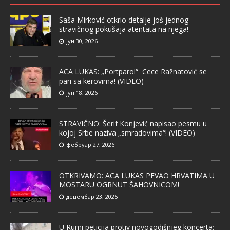
Saša Mirković otkrio detalje još jednog
stravičnog pokušaja atentata na njega!
јун 30, 2026
ACA LUKAS: „Portparol“ Cece Ražnatović se
pari sa kerovima! (VIDEO)
јун 18, 2026
STRAVIČNO: Šerif Konjević napisao pesmu u
kojoj Srbe naziva „smradovima“! (VIDEO)
фебруар 27, 2026
OTKRIVAMO: ACA LUKAS PEVAO HRVATIMA U
MOSTARU OGRNUT ŠAHOVNICOM!
децембар 23, 2025
U Rumi peticija protiv novogodišnjeg koncerta: