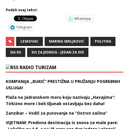
Podeli ovaj tekst:
WhatsApp
Telegram
LESKOVAC
MARINA SMILJKOVIĆ
POLITIKA
SIA.RS
SVI ZA JEDNOG - JEDAN ZA SVE
RADIO TURIZAM
KOMPANIJA „ĐUKIĆ“ PRESTIŽNA U PRUŽANJU POGREBNIH
USLUGA!
Plaža na Jadranskom moru koju nazivaju „Havajima“:
Tirkizno more i beli šljunak ostavljaju bez daha!
Zanzibar – Vodič za putovanje na ’’Ostrvo začina’’
VIJETNAM: Predivna destinacija iz snova za male pare:
„Ležaljke su 1 €, a sa 15 evra ceo dan jedete i pijete!“