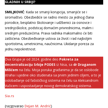
GLADNIH U SRBIJI?
SMILJKOVIĆ
: Kada se smanji korupcija, smanjiće se i
siromaštvo. Obezbediće se radno mesto za jednog člana
porodice, besplatno školovanje i udžbenici za osnovce i
srednjoškolce, podsticaj domaćim privrednicima, malim i
srednjim preduzećima. Prava radnika maksimalno će biti
zaštićena. Obezbeđivanje uslova za život i rad najboljim
sportistima, umetnicima, naučnicima. Ukidanje poreza za
jednu nepokretnost.
Ova Grupa je od 2024. godine deo
Pokreta za
decentralizaciju Srbije PODES
iz Nisa, sa
dr Draganom
Milićem
na čelu. Moja poruka građanima je da se oslobode
straha i ujedine oko studenata sa prvim jedinim ciljem, a to je
oslobađanje od fašističkog sistema na čelu sa Aleksandrom
Vučicem i uspostavljanje novog demokratskog sistema.
Sia.rs
(razgovarao
Dejan M. Andrić
)