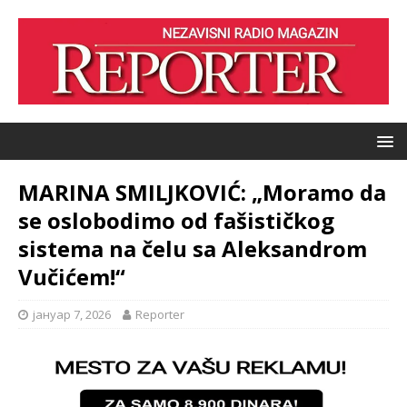
MARINA SMILJKOVIĆ: „Moramo da
se oslobodimo od fašističkog
sistema na čelu sa Aleksandrom
Vučićem!“
јануар 7, 2026
Reporter