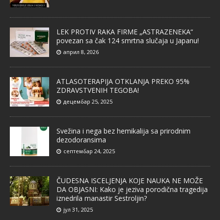
LEK PROTIV RAKA FIRME „ASTRAZENEKA“
povezan sa čak 124 smrtna slučaja u Japanu!
април 8, 2026
ATLASOTERAPIJA OTKLANJA PREKO 95%
ZDRAVSTVENIH TEGOBA!
децембар 25, 2025
Svežina i nega bez hemikalija sa prirodnim
dezodoransima
септембар 24, 2025
ČUDESNA ISCELJENJA KOJE NAUKA NE MOŽE
DA OBJASNI: Kako je jeziva porodična tragedija
iznedrila manastir Sestroljin?
јул 31, 2025