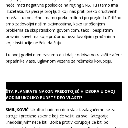
neće imati negativne posledice na rejting SNS. Tu i tamo ima
izuzetaka. Najveći je broj ljudi koji nas prati preko društvenih
mreža i tu mesečno imamo preko milion i po pregleda. Prilično
smo zadovoljni našim aktivnostima, kako iznošenjem
problema za skupštinskom govornicom, tako i besplatnim
pravnim savetima koje pružamo nezadovoljnim građanima
koje institucije ne žele da čuju.
I u ovoj godini nameravamo da i dalje otkrivamo različite afere
pripadnika vlasti, uglavnom vezane za režimsku korupciju.
ŠTA PLANIRATE NAKON PREDSTOJEĆIH IZBORA U OVOJ
GODINI UKOLIKO BUDETE DEO VLASTI?
SMILJKOVIĆ
: Ukoliko budemo deo vlasti, zalagaćemo se za
stroge i precizne zakone koji će važiti za sve. Kategorije
„nedodirljivih“ neće biti. Borba protiv korupcije će biti po