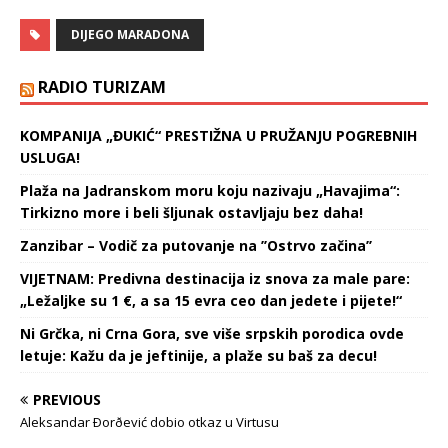
ali i odložio najvažnija
sportska takmičenja na
DIJEGO MARADONA
planeti. Godinu su
obeležile smrti Kobija
Brajanta i Dijega Armanda
RADIO TURIZAM
Maradone, titule fudbalera
Liverpula i Luisa
KOMPANIJA „ĐUKIĆ“ PRESTIŽNA U PRUŽANJU POGREBNIH
Hamiltona, ali i uključenje
USLUGA!
najuticajnijih svetskih
sportista u pokret koji se…
Plaža na Jadranskom moru koju nazivaju „Havajima“:
Tirkizno more i beli šljunak ostavljaju bez daha!
Zanzibar – Vodič za putovanje na ’’Ostrvo začina’’
VIJETNAM: Predivna destinacija iz snova za male pare:
„Ležaljke su 1 €, a sa 15 evra ceo dan jedete i pijete!“
Ni Grčka, ni Crna Gora, sve više srpskih porodica ovde
letuje: Kažu da je jeftinije, a plaže su baš za decu!
PREVIOUS
Aleksandar Ðorðević dobio otkaz u Virtusu