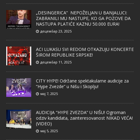
„DESINGERICA“ NEPOŽELJAN U BANJALUCI:
ZABRANILI MU NASTUPE, KO GA POZOVE DA
NASTUPA PLATIĆE KAZNU 50.000 EURA!
децембар 23, 2025
ACI LUKASU SVI REDOM OTKAZUJU KONCERTE
ŠIROM REPUBLIKE SRPSKE!
децембар 11, 2025
CITY HYPE! Održane spektakularne audicije za
“Hype Zvezde” u Nišu i Skoplju!
мај 7, 2025
AUDICIJA “HYPE ZVEZDA” U NIŠU! Ogroman
odziv kandidata, zainteresovanost NIKAD VEĆA!
(VIDEO)
мај 5, 2025