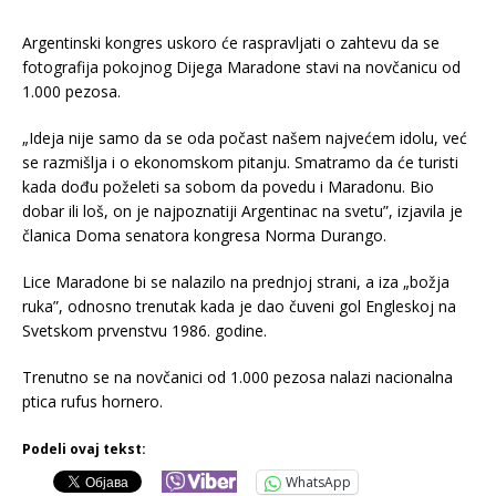
Argentinski kongres uskoro će raspravljati o zahtevu da se
fotografija pokojnog Dijega Maradone stavi na novčanicu od
1.000 pezosa.
„Ideja nije samo da se oda počast našem najvećem idolu, već
se razmišlja i o ekonomskom pitanju. Smatramo da će turisti
kada dođu poželeti sa sobom da povedu i Maradonu. Bio
dobar ili loš, on je najpoznatiji Argentinac na svetu”, izjavila je
članica Doma senatora kongresa Norma Durango.
Lice Maradone bi se nalazilo na prednjoj strani, a iza „božja
ruka”, odnosno trenutak kada je dao čuveni gol Engleskoj na
Svetskom prvenstvu 1986. godine.
Trenutno se na novčanici od 1.000 pezosa nalazi nacionalna
ptica rufus hornero.
Podeli ovaj tekst:
WhatsApp