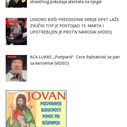
stravičnog pokušaja atentata na njega!
USKORO BIVŠI PREDSEDNIK SRBIJE OPET LAŽE:
ZVUČNI TOP JE POSTOJAO 15. MARTA I
UPOTREBLJEN JE PROTIV NARODA! (VIDEO)
ACA LUKAS: „Portparol“ Cece Ražnatović se pari
sa kerovima! (VIDEO)