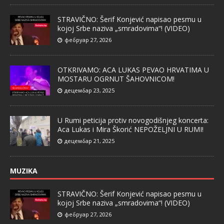
STRAVIČNO: Šerif Konjević napisao pesmu u
kojoj Srbe naziva „smradovima“! (VIDEO)
фебруар 27, 2026
OTKRIVAMO: ACA LUKAS PEVAO HRVATIMA U
MOSTARU OGRNUT ŠAHOVNICOM!
децембар 23, 2025
U Rumi peticija protiv novogodišnjeg koncerta:
Aca Lukas i Mira Škorić NEPOŽELJNI U RUMI!
децембар 21, 2025
MUZIKA
STRAVIČNO: Šerif Konjević napisao pesmu u
kojoj Srbe naziva „smradovima“! (VIDEO)
фебруар 27, 2026