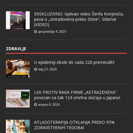
EKSKLUZIVNO: Isplivao video Šerifa Konjevića,
peva o „smradovima preko Drine“, Srbima!
(VIDEO)
децембар 4, 2025
ZDRAVLJE
U epidemiji ebole do sada 220 preminulih!
мај 27, 2026
LEK PROTIV RAKA FIRME „ASTRAZENEKA“
povezan sa čak 124 smrtna slučaja u Japanu!
април 8, 2026
ATLASOTERAPIJA OTKLANJA PREKO 95%
ZDRAVSTVENIH TEGOBA!