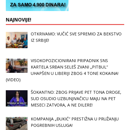
NAJNOVIJE!
OTKRIVAMO: VUČIĆ SVE SPREMIO ZA BEKSTVO
IZ SRBIJE!
VISOKOPOZICIONIRANI PRIPADNIK SNS
KARTELA SRĐAN SELEŠ ZVANI „PITBUL“
UHAPŠEN U LIBERIJI ZBOG 4 TONE KOKAINA!
(VIDEO)
ŠOKANTNO: ZBOG PRIJAVE PET TONA DROGE,
SUD OSUDIO UZBUNJIVAČICU MAJU NA PET
MESECI ZATVORA, A NE DILERE!
KOMPANIJA „ĐUKIĆ“ PRESTIŽNA U PRUŽANJU
POGREBNIH USLUGA!