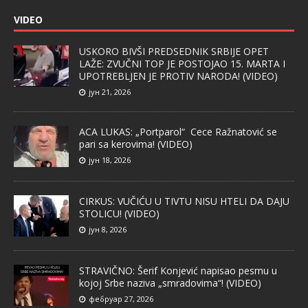
VIDEO
USKORO BIVŠI PREDSEDNIK SRBIJE OPET
LAŽE: ZVUČNI TOP JE POSTOJAO 15. MARTA I
UPOTREBLJEN JE PROTIV NARODA! (VIDEO)
јун 21, 2026
ACA LUKAS: „Portparol“ Cece Ražnatović se
pari sa kerovima! (VIDEO)
јун 18, 2026
CIRKUS: VUČIĆU U TIVTU NISU HTELI DA DAJU
STOLICU! (VIDEO)
јун 8, 2026
STRAVIČNO: Šerif Konjević napisao pesmu u
kojoj Srbe naziva „smradovima“! (VIDEO)
фебруар 27, 2026