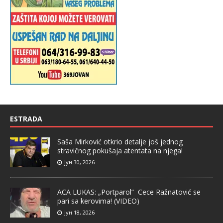
ESTRADA
Saša Mirković otkrio detalje još jednog
stravičnog pokušaja atentata na njega!
јун 30, 2026
ACA LUKAS: „Portparol“ Cece Ražnatović se
pari sa kerovima! (VIDEO)
јун 18, 2026