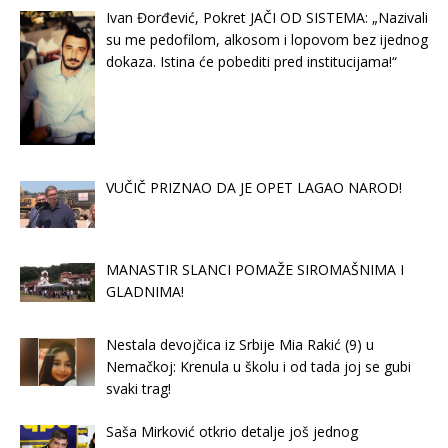
Ivan Đorđević, Pokret JAČI OD SISTEMA: „Nazivali
su me pedofilom, alkosom i lopovom bez ijednog
dokaza. Istina će pobediti pred institucijama!“
VUČIČ PRIZNAO DA JE OPET LAGAO NAROD!
MANASTIR SLANCI POMAŽE SIROMAŠNIMA I
GLADNIMA!
Nestala devojčica iz Srbije Mia Rakić (9) u
Nemačkoj: Krenula u školu i od tada joj se gubi
svaki trag!
Saša Mirković otkrio detalje još jednog