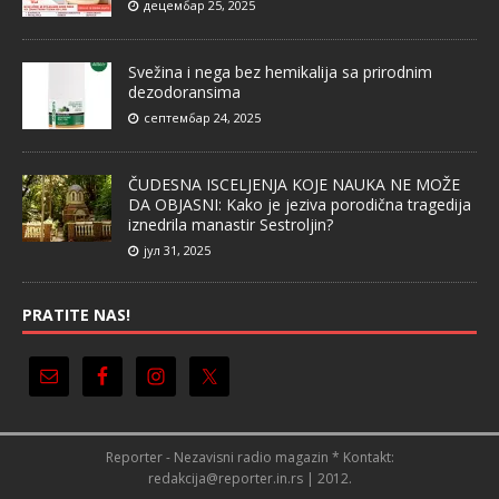
децембар 25, 2025
Svežina i nega bez hemikalija sa prirodnim
dezodoransima
септембар 24, 2025
ČUDESNA ISCELJENJA KOJE NAUKA NE MOŽE
DA OBJASNI: Kako je jeziva porodična tragedija
iznedrila manastir Sestroljin?
јул 31, 2025
PRATITE NAS!
Reporter - Nezavisni radio magazin * Kontakt:
redakcija@reporter.in.rs | 2012.