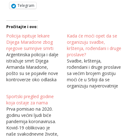
Telegram
Pročitajte i ovo:
Policija ispituje lekare
Kada će moći opet da se
Dijega Maradone zbog
organizuju svadbe,
njegove sumnjive smrti
krštenja, rođendani i druge
Argentinska policija i dalje
proslave?
istražuje smrt Dijega
Svadbe, krštenja,
Armanda Maradone,
rođendani i druge proslave
pošto su se pojavile nove
sa većim brojem gostiju
kontroverze oko odlaska
moći će u Srbiji da se
fudbalske legende u
organizuju najverovatnije
večnost. Maradona je
od kraja juna ili početka
Sportski pregled godine
preminuo 25. novembra u
jula. Uslov za to, kažu
koja ostaje za nama
60. godini, navedeno je da
lekari, jeste da broj
Prva pomisao na 2020.
je razlog akutni edem
zaraženih dnevno padne
godinu većini ljudi biće
pluća, a pod istragom su
na manje od sto, a to
pandemija koronavirusa.
lekari koji su brinuli o
ćemo uspeti samo ako se
Kovid-19 oblikovao je
Maradoni poslednjih dana
vakciniše što veći broj…
naše svakodnevne živote,
njegovog…