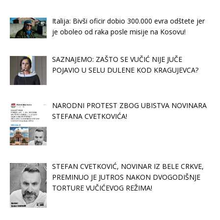
Italija: Bivši oficir dobio 300.000 evra odštete jer
je oboleo od raka posle misije na Kosovu!
SAZNAJEMO: ZAŠTO SE VUČIĆ NIJE JUČE
POJAVIO U SELU DULENE KOD KRAGUJEVCA?
NARODNI PROTEST ZBOG UBISTVA NOVINARA
STEFANA CVETKOVIĆA!
STEFAN CVETKOVIĆ, NOVINAR IZ BELE CRKVE,
PREMINUO JE JUTROS NAKON DVOGODIŠNJE
TORTURE VUČIĆEVOG REŽIMA!