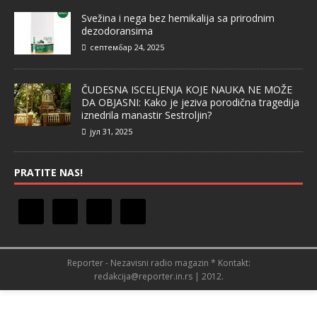
Svežina i nega bez hemikalija sa prirodnim
dezodoransima
септембар 24, 2025
ČUDESNA ISCELJENJA KOJE NAUKA NE MOŽE
DA OBJASNI: Kako je jeziva porodična tragedija
iznedrila manastir Sestroljin?
јул 31, 2025
PRATITE NAS!
Reporter - Nezavisni radio magazin * Kontakt:
redakcija@reporter.in.rs | 2012.