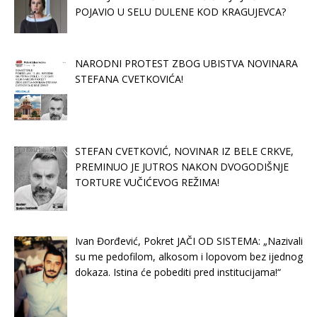
POJAVIO U SELU DULENE KOD KRAGUJEVCA?
NARODNI PROTEST ZBOG UBISTVA NOVINARA
STEFANA CVETKOVIĆA!
STEFAN CVETKOVIĆ, NOVINAR IZ BELE CRKVE,
PREMINUO JE JUTROS NAKON DVOGODIŠNJE
TORTURE VUČIĆEVOG REŽIMA!
Ivan Đorđević, Pokret JAČI OD SISTEMA: „Nazivali
su me pedofilom, alkosom i lopovom bez ijednog
dokaza. Istina će pobediti pred institucijama!“