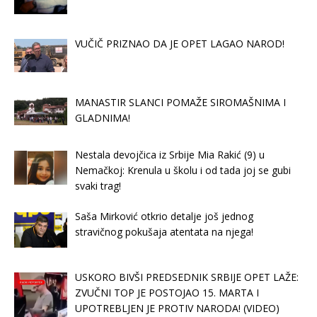
VUČIČ PRIZNAO DA JE OPET LAGAO NAROD!
MANASTIR SLANCI POMAŽE SIROMAŠNIMA I
GLADNIMA!
Nestala devojčica iz Srbije Mia Rakić (9) u
Nemačkoj: Krenula u školu i od tada joj se gubi
svaki trag!
Saša Mirković otkrio detalje još jednog
stravičnog pokušaja atentata na njega!
USKORO BIVŠI PREDSEDNIK SRBIJE OPET LAŽE:
ZVUČNI TOP JE POSTOJAO 15. MARTA I
UPOTREBLJEN JE PROTIV NARODA! (VIDEO)