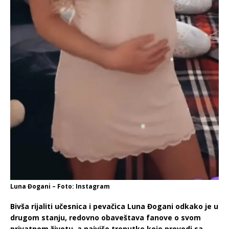
Luna Đogani – Foto: Instagram
Bivša rijaliti učesnica i pevačica Luna Đogani odkako je u
drugom stanju, redovno obaveštava fanove o svom
privatnom životu, a najviše trenutke koje provodi sa