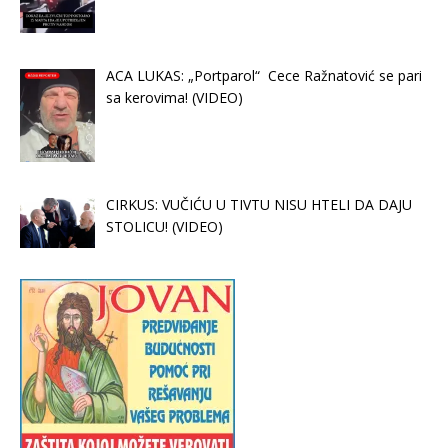
ACA LUKAS: „Portparol“ Cece Ražnatović se pari
sa kerovima! (VIDEO)
CIRKUS: VUČIĆU U TIVTU NISU HTELI DA DAJU
STOLICU! (VIDEO)