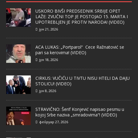
USKORO BIVŠI PREDSEDNIK SRBIJE OPET
LAŽE: ZVUČNI TOP JE POSTOJAO 15. MARTA I
UPOTREBLJEN JE PROTIV NARODA! (VIDEO)
јун 21, 2026
ACA LUKAS: „Portparol“ Cece Ražnatović se
pari sa kerovima! (VIDEO)
јун 18, 2026
CIRKUS: VUČIĆU U TIVTU NISU HTELI DA DAJU
STOLICU! (VIDEO)
јун 8, 2026
STRAVIČNO: Šerif Konjević napisao pesmu u
kojoj Srbe naziva „smradovima“! (VIDEO)
фебруар 27, 2026