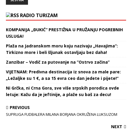
RADIO TURIZAM
KOMPANIJA „ĐUKIĆ“ PRESTIŽNA U PRUŽANJU POGREBNIH
USLUGA!
Plaža na Jadranskom moru koju nazivaju „Havajima“:
Tirkizno more i beli šljunak ostavljaju bez daha!
Zanzibar – Vodič za putovanje na ’’Ostrvo začina’’
VIJETNAM: Predivna destinacija iz snova za male pare:
„Ležaljke su 1 €, a sa 15 evra ceo dan jedete i pijete!“
Ni Grčka, ni Crna Gora, sve više srpskih porodica ovde
letuje: Kažu da je jeftinije, a plaže su baš za decu!
PREVIOUS
SUPRUGA FUDBALERA MILANA BORJANA OKRUŽENA LUKSUZOM
NEXT