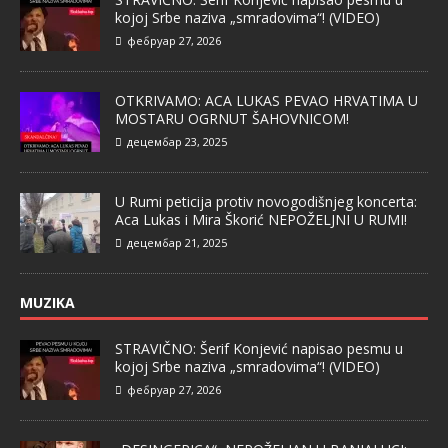
kojoj Srbe naziva „smradovima“! (VIDEO)
фебруар 27, 2026
OTKRIVAMO: ACA LUKAS PEVAO HRVATIMA U
MOSTARU OGRNUT ŠAHOVNICOM!
децембар 23, 2025
U Rumi peticija protiv novogodišnjeg koncerta:
Aca Lukas i Mira Škorić NEPOŽELJNI U RUMI!
децембар 21, 2025
MUZIKA
STRAVIČNO: Šerif Konjević napisao pesmu u
kojoj Srbe naziva „smradovima“! (VIDEO)
фебруар 27, 2026