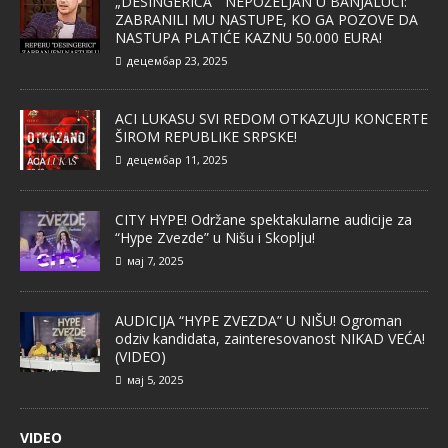
„DESINGERICA“ NEPOŽELJAN U BANJALUCI:
ZABRANILI MU NASTUPE, KO GA POZOVE DA
NASTUPA PLATIĆE KAZNU 50.000 EURA!
децембар 23, 2025
ACI LUKASU SVI REDOM OTKAZUJU KONCERTE
ŠIROM REPUBLIKE SRPSKE!
децембар 11, 2025
CITY HYPE! Održane spektakularne audicije za
“Hype Zvezde” u Nišu i Skoplju!
мај 7, 2025
AUDICIJA “HYPE ZVEZDA” U NIŠU! Ogroman
odziv kandidata, zainteresovanost NIKAD VEĆA!
(VIDEO)
мај 5, 2025
VIDEO