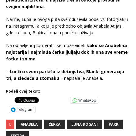
svojim najbližima.
Naime, Luna je ovoga puta sve oduševila podelivši fotografiju
na Instagramu, a koju je prethodno objavila Anabela Atijas,
gde su Luna, Blakica i ona u parkiću i uživaju.
Na objavljenoj fotografiji se može videti
kako se Anabelina
najstarija i najmlađa ćerka ljuljaju dok ih ona sve vreme
fotka i snima
.
–
Lunči u svom parkiću iz detinjstva, Blanki generacija
tri, a sledeća u stomaku
– napisala je Anabela.
Podeli ovaj tekst:
WhatsApp
Telegram
ANABELA
ĆERKA
LUNA ĐOGANI
PARK
SESTRA