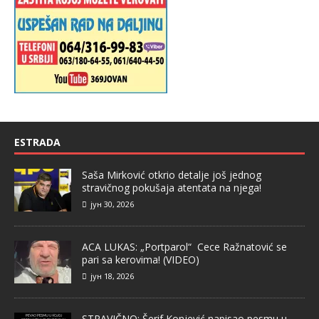
ESTRADA
Saša Mirković otkrio detalje još jednog
stravičnog pokušaja atentata na njega!
јун 30, 2026
ACA LUKAS: „Portparol“ Cece Ražnatović se
pari sa kerovima! (VIDEO)
јун 18, 2026
STRAVIČNO: Šerif Konjević napisao pesmu u