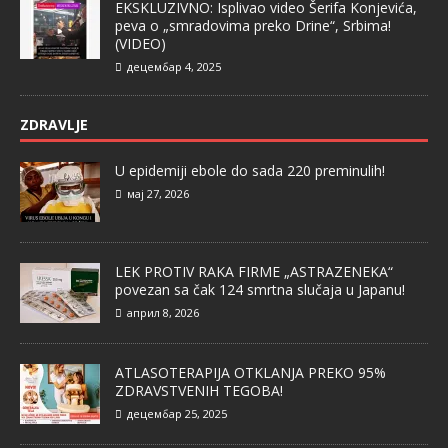
EKSKLUZIVNO: Isplivao video Šerifa Konjevića,
peva o „smradovima preko Drine“, Srbima!
(VIDEO)
децембар 4, 2025
ZDRAVLJE
U epidemiji ebole do sada 220 preminulih!
мај 27, 2026
LEK PROTIV RAKA FIRME „ASTRAZENEKA“
povezan sa čak 124 smrtna slučaja u Japanu!
април 8, 2026
ATLASOTERAPIJA OTKLANJA PREKO 95%
ZDRAVSTVENIH TEGOBA!
децембар 25, 2025