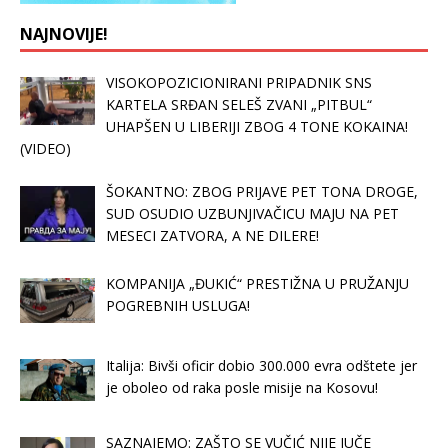
NAJNOVIJE!
VISOKOPOZICIONIRANI PRIPADNIK SNS
KARTELA SRĐAN SELEŠ ZVANI „PITBUL“
UHAPŠEN U LIBERIJI ZBOG 4 TONE KOKAINA!
(VIDEO)
ŠOKANTNO: ZBOG PRIJAVE PET TONA DROGE,
SUD OSUDIO UZBUNJIVAČICU MAJU NA PET
MESECI ZATVORA, A NE DILERE!
KOMPANIJA „ĐUKIĆ“ PRESTIŽNA U PRUŽANJU
POGREBNIH USLUGA!
Italija: Bivši oficir dobio 300.000 evra odštete jer
je oboleo od raka posle misije na Kosovu!
SAZNAJEMO: ZAŠTO SE VUČIĆ NIJE JUČE