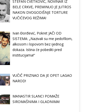
STEFAN CVETKOVIĆ, NOVINAR IZ
BELE CRKVE, PREMINUO JE JUTROS
NAKON DVOGODIŠNJE TORTURE
VUČIĆEVOG REŽIMA!
Ivan Đorđević, Pokret JAČI OD
SISTEMA: „Nazivali su me pedofilom,
alkosom i lopovom bez ijednog
dokaza. Istina će pobediti pred
institucijama!“
VUČIČ PRIZNAO DA JE OPET LAGAO
NAROD!
MANASTIR SLANCI POMAŽE
SIROMAŠNIMA I GLADNIMA!