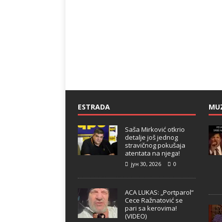
ESTRADA
MU
Saša Mirković otkrio
detalje još jednog
stravičnog pokušaja
atentata na njega!
јун 30, 2026
0
ACA LUKAS: „Portparol“
Cece Ražnatović se
pari sa kerovima!
(VIDEO)