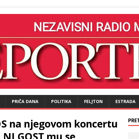
PRIČA DANA
POLITIKA
FELJTON
ESTRADA
OS na njegovom koncertu
PRE
ALNI GOST mu se