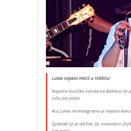
Lukas najavio HAOS u Nikšiću!
Najveća muzička zvezda na Balkanu ne pre
nižu ove jeseni.
Aca Lukas na Instagramu je najavio koncer
Spektakl će se održati 30. novembra 2024.
biti gošća.