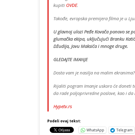
kupiti
OVDE
.
Takođe, evropska premijera filma je u Lju
U glavnoj ulozi Peđe Kovača ponovo se poj
glumačka ekipa, uključujući Branku Kati
Džudija, Jovu Maksića i mnoge druge.
GLEDAJTE IMANJE
Dosta vam je nasilja na malim ekranima
Rijaliti pogram Imanje uskoro će doneti
da rade poljoprivredne poslove, kao i da
Hypetv.rs
Podeli ovaj tekst:
WhatsApp
Telegram