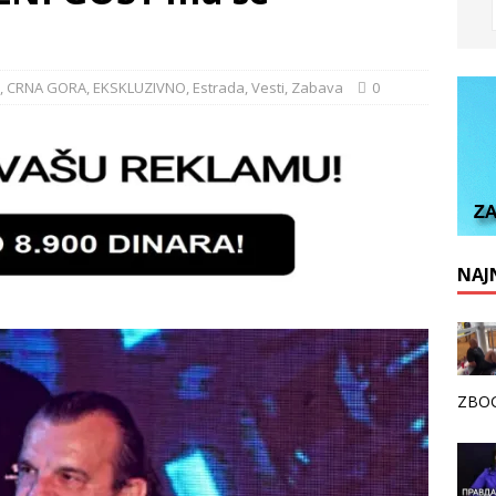
,
CRNA GORA
,
EKSKLUZIVNO
,
Estrada
,
Vesti
,
Zabava
0
NAJN
ZBOG