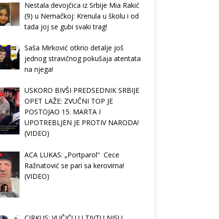
Nestala devojčica iz Srbije Mia Rakić
(9) u Nemačkoj: Krenula u školu i od
tada joj se gubi svaki trag!
Saša Mirković otkrio detalje još
jednog stravičnog pokušaja atentata
na njega!
USKORO BIVŠI PREDSEDNIK SRBIJE
OPET LAŽE: ZVUČNI TOP JE
POSTOJAO 15. MARTA I
UPOTREBLJEN JE PROTIV NARODA!
(VIDEO)
ACA LUKAS: „Portparol“ Cece
Ražnatović se pari sa kerovima!
(VIDEO)
CIRKUS: VUČIĆU U TIVTU NISU