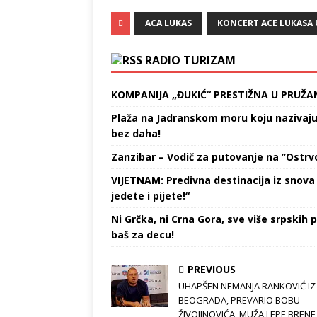
ACA LUKAS
KONCERT ACE LUKASA 
RADIO TURIZAM
KOMPANIJA „ĐUKIĆ“ PRESTIŽNA U PRUŽA
Plaža na Jadranskom moru koju nazivaju „
bez daha!
Zanzibar – Vodič za putovanje na ’’Ostrvo
VIJETNAM: Predivna destinacija iz snova 
jedete i pijete!“
Ni Grčka, ni Crna Gora, sve više srpskih p
baš za decu!
PREVIOUS
UHAPŠEN NEMANJA RANKOVIĆ IZ
BEOGRADA, PREVARIO BOBU
ŽIVOJINOVIĆA, MUŽA LEPE BRENE