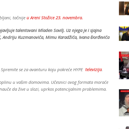
bljani, tačnije
u Areni Stožice 23. novembra.
avljuje talentovani Mladen Sovilj. Uz njega je i sjajna
ć, Andriju Kuzmanovića, Mimu Karadžića, Ivana Đorđevića
? Spremite se za avanturu koju pokreće HYPE
televizija
.
 toplinu u vašim domovima. Učesnici ovog formata moraće
 nauče da žive u slozi, uprkos potencijalnim problemima.