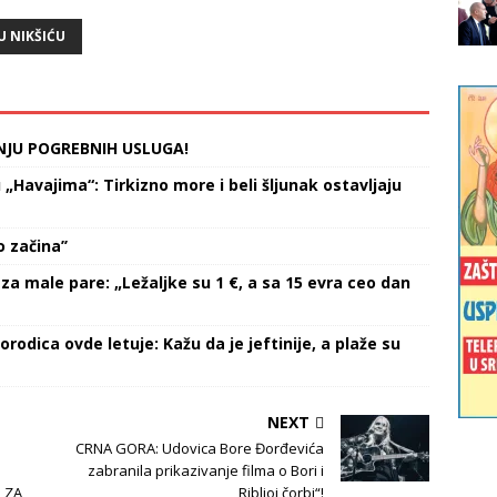
U NIKŠIĆU
NJU POGREBNIH USLUGA!
Havajima“: Tirkizno more i beli šljunak ostavljaju
 začina’’
za male pare: „Ležaljke su 1 €, a sa 15 evra ceo dan
orodica ovde letuje: Kažu da je jeftinije, a plaže su
NEXT
CRNA GORA: Udovica Bore Đorđevića
zabranila prikazivanje filma o Bori i
, ZA
„Ribljoj čorbi“!