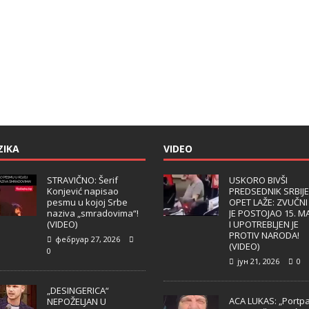
ZIKA
VIDEO
STRAVIČNO: Šerif
USKORO BIVŠI
Konjević napisao
PREDSEDNIK SRBIJE
pesmu u kojoj Srbe
OPET LAŽE: ZVUČNI
naziva „smradovima“!
JE POSTOJAO 15. M
(VIDEO)
I UPOTREBLJEN JE
PROTIV NARODA!
фебруар 27, 2026
(VIDEO)
0
јун 21, 2026
0
„DESINGERICA“
ACA LUKAS: „Portpa
NEPOŽELJAN U