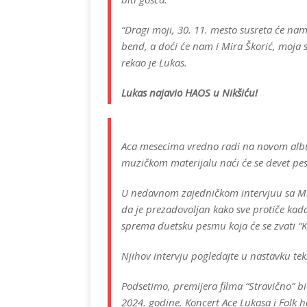
“Dragi moji, 30. 11. mesto susreta će nam 
bend, a doći će nam i Mira Škorić, moja s
rekao je Lukas.
Lukas najavio HAOS u Nikšiću!
Aca mesecima vredno radi na novom albu
muzičkom materijalu naći će se devet pes
U nedavnom zajedničkom intervjuu sa Mir
da je prezadovoljan kako sve protiče kada
sprema duetsku pesmu koja će se zvati “Kr
Njihov intervju pogledajte u nastavku tek
Podsetimo, premijera filma “Stravično” 
2024. godine. Koncert Ace Lukasa i Folk 