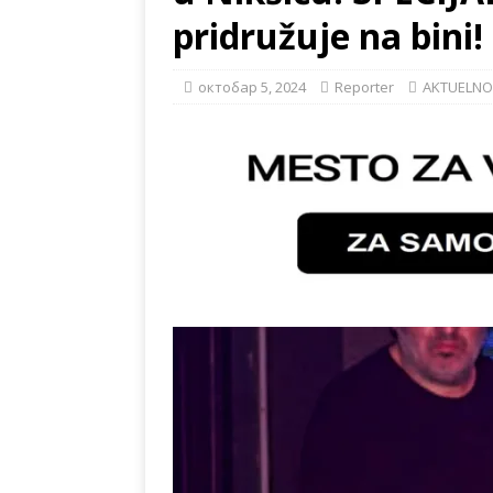
pridružuje na bini!
октобар 5, 2024
Reporter
AKTUELNO