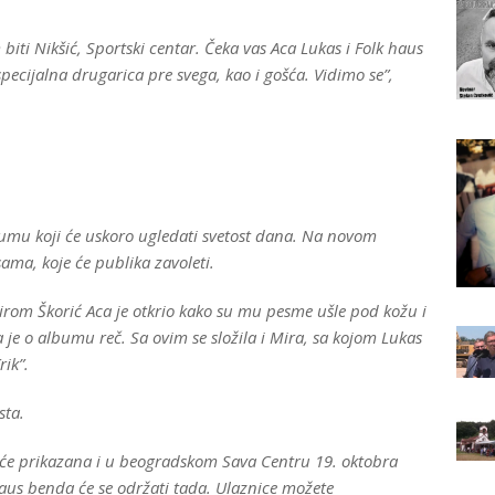
biti Nikšić, Sportski centar. Čeka vas Aca Lukas i Folk haus
pecijalna drugarica pre svega, kao i gošća. Vidimo se”,
mu koji će uskoro ugledati svetost dana. Na novom
ama, koje će publika zavoleti.
om Škorić Aca je otkrio kako su mu pesme ušle pod kožu i
 je o albumu reč. Sa ovim se složila i Mira, sa kojom Lukas
ik”.
sta.
biće prikazana i u beogradskom Sava Centru 19. oktobra
haus benda će se održati tada. Ulaznice možete