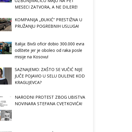
UZBUNJIVAČICU MAJU NA PET
MESECI ZATVORA, A NE DILERE!
KOMPANIJA „ĐUKIĆ“ PRESTIŽNA U
PRUŽANJU POGREBNIH USLUGA!
Italija: Bivši oficir dobio 300.000 evra
odštete jer je oboleo od raka posle
misije na Kosovu!
SAZNAJEMO: ZAŠTO SE VUČIĆ NIJE
JUČE POJAVIO U SELU DULENE KOD
KRAGUJEVCA?
NARODNI PROTEST ZBOG UBISTVA
NOVINARA STEFANA CVETKOVIĆA!