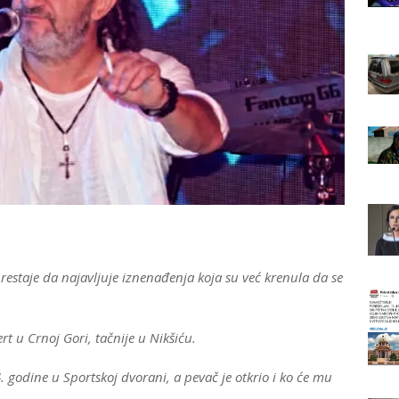
staje da najavljuje iznenađenja koja su već krenula da se
t u Crnoj Gori, tačnije u Nikšiću.
 godine u Sportskoj dvorani, a pevač je otkrio i ko će mu