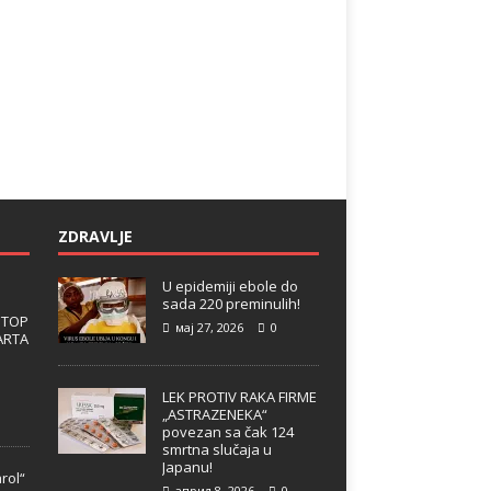
ZDRAVLJE
U epidemiji ebole do
sada 220 preminulih!
 TOP
мај 27, 2026
0
ARTA
LEK PROTIV RAKA FIRME
„ASTRAZENEKA“
povezan sa čak 124
smrtna slučaja u
Japanu!
rol“
април 8, 2026
0