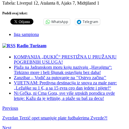
Tabela: Liverpul 12, Atalanta 8, Ajaks 7, Midtjiland 1
Podeli ovaj tekst:
WhatsApp
Telegram
liga sampiona
Radio Turizam
KOMPANIJA „ĐUKIĆ“ PRESTIŽNA U PRUŽANJU
POGREBNIH USLUGA!
Plaža na Jadranskom moru koju nazivaju „Havajima“:
Tirkizno more i beli šljunak ostavljaju bez daha!
Zanzibar – Vodič za putovanje na ’’Ostrvo začina’’
VIJETNAM: Predivna destinacija iz snova za male pare:
„Ležaljke su 1 €, a sa 15 evra ceo dan jedete i pijete!“
Ni Grčka, ni Crna Gora, sve više srpskih porodica ovde
letuje: Kažu da je jeftinije, a plaže su baš za decu!
Previous
Zvezdan Terzić opet smanjuje plate fudbalerima Zvezde?!
Next