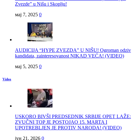
Zvezde” u Nišu i Skoplju!
мај 7, 2025
0
AUDICIJA “HYPE ZVEZDA” U NIŠU! Ogroman odziv
kandidata, zainteresovanost NIKAD VEĆA! (VIDEO)
мај 5, 2025
0
Video
USKORO BIVŠI PREDSEDNIK SRBIJE OPET LAŽE:
ZVUČNI TOP JE POSTOJAO 15. MARTA I
UPOTREBLJEN JE PROTIV NARODA! (VIDEO)
јун 21, 2026
0