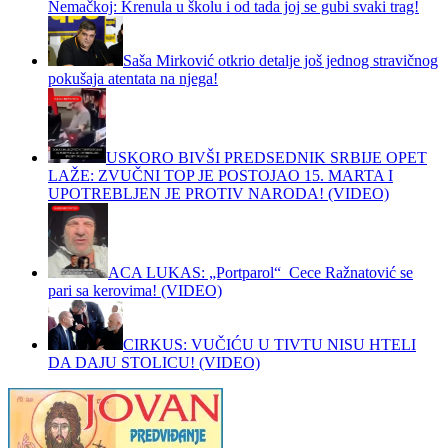
Nemačkoj: Krenula u školu i od tada joj se gubi svaki trag!
Saša Mirković otkrio detalje još jednog stravičnog
pokušaja atentata na njega!
USKORO BIVŠI PREDSEDNIK SRBIJE OPET
LAŽE: ZVUČNI TOP JE POSTOJAO 15. MARTA I
UPOTREBLJEN JE PROTIV NARODA! (VIDEO)
ACA LUKAS: „Portparol“ Cece Ražnatović se
pari sa kerovima! (VIDEO)
CIRKUS: VUČIĆU U TIVTU NISU HTELI
DA DAJU STOLICU! (VIDEO)