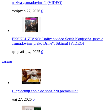
naziva „smradovima“! (VIDEO)
фебруар 27, 2026
0
EKSKLUZIVNO: Isplivao video Šerifa Konjevića, peva o
„smradovima preko Drine“, Srbima! (VIDEO)
децембар 4, 2025
0
Zdravlje
U epidemiji ebole do sada 220 preminulih!
мај 27, 2026
0