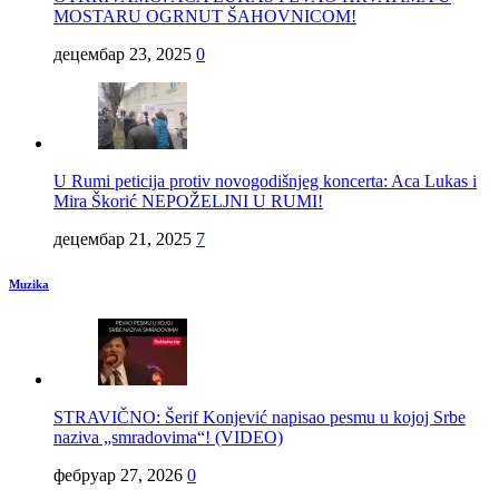
MOSTARU OGRNUT ŠAHOVNICOM!
децембар 23, 2025
0
U Rumi peticija protiv novogodišnjeg koncerta: Aca Lukas i
Mira Škorić NEPOŽELJNI U RUMI!
децембар 21, 2025
7
Muzika
STRAVIČNO: Šerif Konjević napisao pesmu u kojoj Srbe
naziva „smradovima“! (VIDEO)
фебруар 27, 2026
0