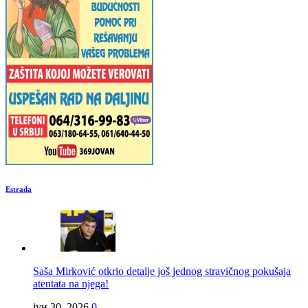
Estrada
Saša Mirković otkrio detalje još jednog stravičnog pokušaja
atentata na njega!
јун 30, 2026
0