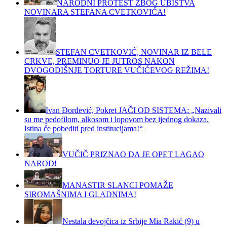
NARODNI PROTEST ZBOG UBISTVA
NOVINARA STEFANA CVETKOVIĆA!
STEFAN CVETKOVIĆ, NOVINAR IZ BELE
CRKVE, PREMINUO JE JUTROS NAKON
DVOGODIŠNJE TORTURE VUČIĆEVOG REŽIMA!
Ivan Đorđević, Pokret JAČI OD SISTEMA: „Nazivali
su me pedofilom, alkosom i lopovom bez ijednog dokaza.
Istina će pobediti pred institucijama!“
VUČIČ PRIZNAO DA JE OPET LAGAO
NAROD!
MANASTIR SLANCI POMAŽE
SIROMAŠNIMA I GLADNIMA!
Nestala devojčica iz Srbije Mia Rakić (9) u