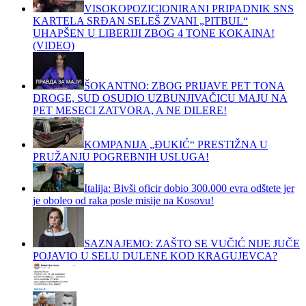
VISOKOPOZICIONIRANI PRIPADNIK SNS
KARTELA SRĐAN SELEŠ ZVANI „PITBUL“
UHAPŠEN U LIBERIJI ZBOG 4 TONE KOKAINA!
(VIDEO)
ŠOKANTNO: ZBOG PRIJAVE PET TONA
DROGE, SUD OSUDIO UZBUNJIVAČICU MAJU NA
PET MESECI ZATVORA, A NE DILERE!
KOMPANIJA „ĐUKIĆ“ PRESTIŽNA U
PRUŽANJU POGREBNIH USLUGA!
Italija: Bivši oficir dobio 300.000 evra odštete jer
je oboleo od raka posle misije na Kosovu!
SAZNAJEMO: ZAŠTO SE VUČIĆ NIJE JUČE
POJAVIO U SELU DULENE KOD KRAGUJEVCA?