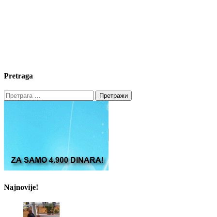
Pretraga
Претрага
за:
Najnovije!