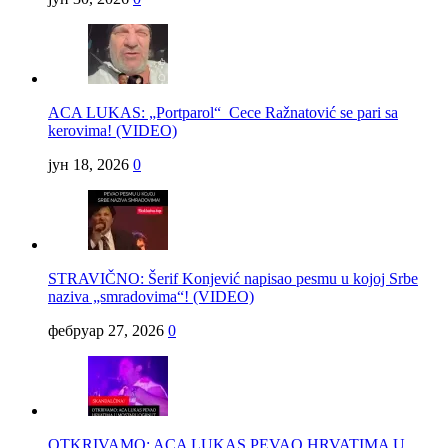
ACA LUKAS: „Portparol“ Cece Ražnatović se pari sa
kerovima! (VIDEO)
јун 18, 2026
0
STRAVIČNO: Šerif Konjević napisao pesmu u kojoj Srbe
naziva „smradovima“! (VIDEO)
фебруар 27, 2026
0
OTKRIVAMO: ACA LUKAS PEVAO HRVATIMA U