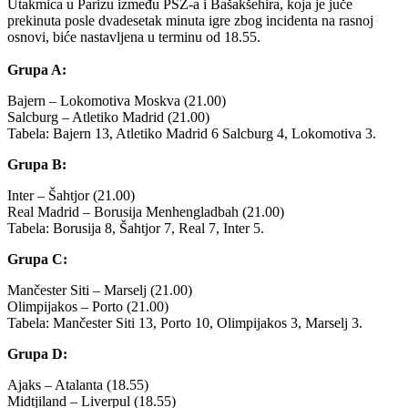
Utakmica u Parizu između PSŽ-a i Bašakšehira, koja je juče
prekinuta posle dvadesetak minuta igre zbog incidenta na rasnoj
osnovi, biće nastavljena u terminu od 18.55.
Grupa A:
Bajern – Lokomotiva Moskva (21.00)
Salcburg – Atletiko Madrid (21.00)
Tabela: Bajern 13, Atletiko Madrid 6 Salcburg 4, Lokomotiva 3.
Grupa B:
Inter – Šahtjor (21.00)
Real Madrid – Borusija Menhengladbah (21.00)
Tabela: Borusija 8, Šahtjor 7, Real 7, Inter 5.
Grupa C:
Mančester Siti – Marselj (21.00)
Olimpijakos – Porto (21.00)
Tabela: Mančester Siti 13, Porto 10, Olimpijakos 3, Marselj 3.
Grupa D:
Ajaks – Atalanta (18.55)
Midtjiland – Liverpul (18.55)