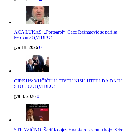
ACA LUKAS: „Portparol“ Cece Ražnatović se pari sa
kerovima! (VIDEO)
јун 18, 2026
0
CIRKUS: VUČIĆU U TIVTU NISU HTELI DA DAJU
STOLICU! (VIDEO)
јун 8, 2026
0
STRAVIČNO: Šerif Konjević napisao pesmu u kojoj Srbe