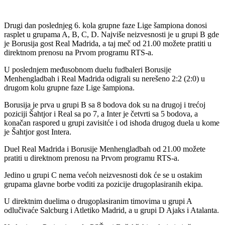
Drugi dan poslednjeg 6. kola grupne faze Lige šampiona donosi
rasplet u grupama A, B, C, D. Najviše neizvesnosti je u grupi B gde
je Borusija gost Real Madrida, a taj meč od 21.00 možete pratiti u
direktnom prenosu na Prvom programu RTS-a.
U poslednjem međusobnom duelu fudbaleri Borusije
Menhengladbah i Real Madrida odigrali su nerešeno 2:2 (2:0) u
drugom kolu grupne faze Lige šampiona.
Borusija je prva u grupi B sa 8 bodova dok su na drugoj i trećoj
poziciji Šahtjor i Real sa po 7, a Inter je četvrti sa 5 bodova, a
konačan raspored u grupi zavisitće i od ishoda drugog duela u kome
je Šahtjor gost Intera.
Duel Real Madrida i Borusije Menhengladbah od 21.00 možete
pratiti u direktnom prenosu na Prvom programu RTS-a.
Jedino u grupi C nema većoh neizvesnosti dok će se u ostakim
grupama glavne borbe voditi za pozicije drugoplasiranih ekipa.
U direktnim duelima o drugoplasiranim timovima u grupi A
odlučivaće Salcburg i Atletiko Madrid, a u grupi D Ajaks i Atalanta.