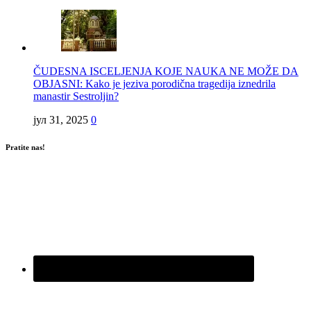
ČUDESNA ISCELJENJA KOJE NAUKA NE MOŽE DA
OBJASNI: Kako je jeziva porodična tragedija iznedrila
manastir Sestroljin?
јул 31, 2025
0
Pratite nas!