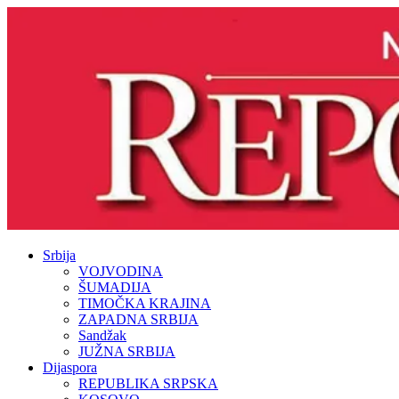
Srbija
VOJVODINA
ŠUMADIJA
TIMOČKA KRAJINA
ZAPADNA SRBIJA
Sandžak
JUŽNA SRBIJA
Dijaspora
REPUBLIKA SRPSKA