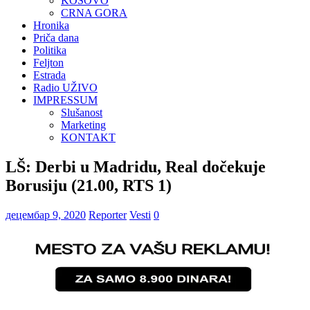
KOSOVO
CRNA GORA
Hronika
Priča dana
Politika
Feljton
Estrada
Radio UŽIVO
IMPRESSUM
Slušanost
Marketing
KONTAKT
LŠ: Derbi u Madridu, Real dočekuje
Borusiju (21.00, RTS 1)
децембар 9, 2020
Reporter
Vesti
0