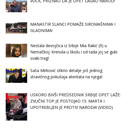
VUČIČ PRIZNAO DA JE OPET LAGAO NAROD!
MANASTIR SLANCI POMAŽE SIROMAŠNIMA I
GLADNIMA!
Nestala devojčica iz Srbije Mia Rakić (9) u
Nemačkoj: Krenula u školu i od tada joj se gubi
svaki trag!
Saša Mirković otkrio detalje još jednog
stravičnog pokušaja atentata na njega!
USKORO BIVŠI PREDSEDNIK SRBIJE OPET LAŽE:
ZVUČNI TOP JE POSTOJAO 15. MARTA I
UPOTREBLJEN JE PROTIV NARODA! (VIDEO)