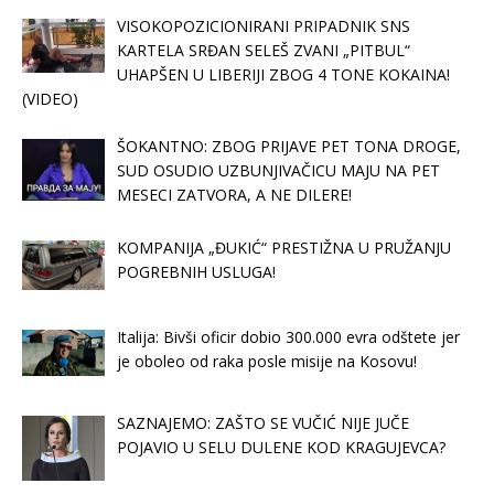
VISOKOPOZICIONIRANI PRIPADNIK SNS
KARTELA SRĐAN SELEŠ ZVANI „PITBUL“
UHAPŠEN U LIBERIJI ZBOG 4 TONE KOKAINA!
(VIDEO)
ŠOKANTNO: ZBOG PRIJAVE PET TONA DROGE,
SUD OSUDIO UZBUNJIVAČICU MAJU NA PET
MESECI ZATVORA, A NE DILERE!
KOMPANIJA „ĐUKIĆ“ PRESTIŽNA U PRUŽANJU
POGREBNIH USLUGA!
Italija: Bivši oficir dobio 300.000 evra odštete jer
je oboleo od raka posle misije na Kosovu!
SAZNAJEMO: ZAŠTO SE VUČIĆ NIJE JUČE
POJAVIO U SELU DULENE KOD KRAGUJEVCA?