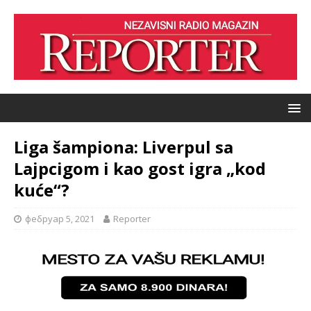
Liga šampiona: Liverpul sa
Lajpcigom i kao gost igra „kod
kuće“?
фебруар 5, 2021
Reporter