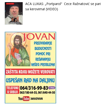
ACA LUKAS: „Portparol“ Cece Ražnatović se pari
sa kerovima! (VIDEO)