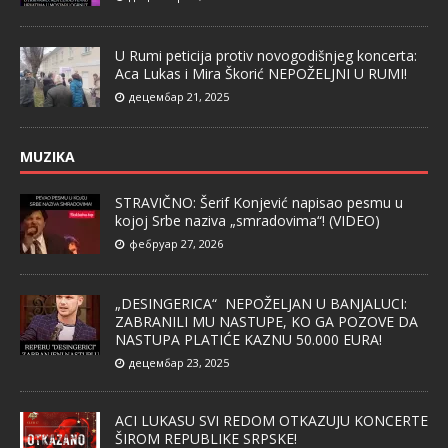
U Rumi peticija protiv novogodišnjeg koncerta:
Aca Lukas i Mira Škorić NEPOŽELJNI U RUMI!
децембар 21, 2025
MUZIKA
STRAVIČNO: Šerif Konjević napisao pesmu u
kojoj Srbe naziva „smradovima“! (VIDEO)
фебруар 27, 2026
„DESINGERICA“ NEPOŽELJAN U BANJALUCI:
ZABRANILI MU NASTUPE, KO GA POZOVE DA
NASTUPA PLATIĆE KAZNU 50.000 EURA!
децембар 23, 2025
ACI LUKASU SVI REDOM OTKAZUJU KONCERTE
ŠIROM REPUBLIKE SRPSKE!