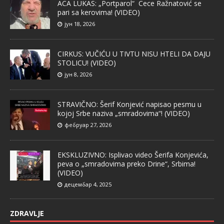
ACA LUKAS: „Portparol“ Cece Ražnatović se
pari sa kerovima! (VIDEO)
јун 18, 2026
CIRKUS: VUČIĆU U TIVTU NISU HTELI DA DAJU
STOLICU! (VIDEO)
јун 8, 2026
STRAVIČNO: Šerif Konjević napisao pesmu u
kojoj Srbe naziva „smradovima“! (VIDEO)
фебруар 27, 2026
EKSKLUZIVNO: Isplivao video Šerifa Konjevića,
peva o „smradovima preko Drine“, Srbima!
(VIDEO)
децембар 4, 2025
ZDRAVLJE