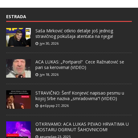
ESTRADA
Saša Mirković otkrio detalje još jednog
stravičnog pokušaja atentata na njega!
јун 30, 2026
ACA LUKAS: „Portparol“ Cece Ražnatović se
pari sa kerovima! (VIDEO)
јун 18, 2026
STRAVIČNO: Šerif Konjević napisao pesmu u
kojoj Srbe naziva „smradovima“! (VIDEO)
фебруар 27, 2026
OTKRIVAMO: ACA LUKAS PEVAO HRVATIMA U
MOSTARU OGRNUT ŠAHOVNICOM!
децембар 23, 2025