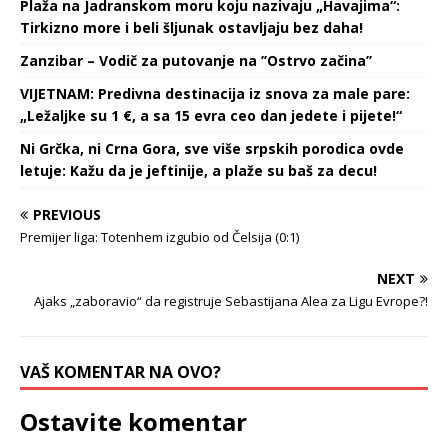
Plaža na Jadranskom moru koju nazivaju „Havajima“:
Tirkizno more i beli šljunak ostavljaju bez daha!
Zanzibar – Vodič za putovanje na ’’Ostrvo začina’’
VIJETNAM: Predivna destinacija iz snova za male pare:
„Ležaljke su 1 €, a sa 15 evra ceo dan jedete i pijete!“
Ni Grčka, ni Crna Gora, sve više srpskih porodica ovde
letuje: Kažu da je jeftinije, a plaže su baš za decu!
PREVIOUS
Premijer liga: Totenhem izgubio od Čelsija (0:1)
NEXT
Ajaks „zaboravio“ da registruje Sebastijana Alea za Ligu Evrope?!
VAŠ KOMENTAR NA OVO?
Ostavite komentar