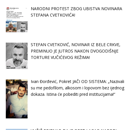
NARODNI PROTEST ZBOG UBISTVA NOVINARA
STEFANA CVETKOVIĆA!
STEFAN CVETKOVIĆ, NOVINAR IZ BELE CRKVE,
PREMINUO JE JUTROS NAKON DVOGODIŠNJE
TORTURE VUČIĆEVOG REŽIMA!
Ivan Đorđević, Pokret JAČI OD SISTEMA: „Nazivali
su me pedofilom, alkosom i lopovom bez ijednog
dokaza. Istina će pobediti pred institucijama!“