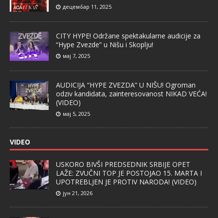
децембар 11, 2025
CITY HYPE! Održane spektakularne audicije za
“Hype Zvezde” u Nišu i Skoplju!
мај 7, 2025
AUDICIJA “HYPE ZVEZDA” U NIŠU! Ogroman
odziv kandidata, zainteresovanost NIKAD VEĆA!
(VIDEO)
мај 5, 2025
VIDEO
USKORO BIVŠI PREDSEDNIK SRBIJE OPET
LAŽE: ZVUČNI TOP JE POSTOJAO 15. MARTA I
UPOTREBLJEN JE PROTIV NARODA! (VIDEO)
јун 21, 2026