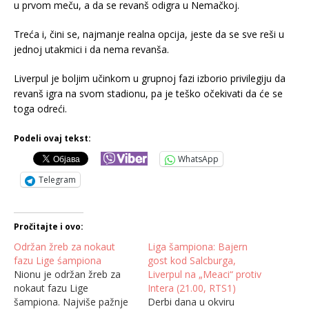
u prvom meču, a da se revanš odigra u Nemačkoj.
Treća i, čini se, najmanje realna opcija, jeste da se sve reši u
jednoj utakmici i da nema revanša.
Liverpul je boljim učinkom u grupnoj fazi izborio privilegiju da
revanš igra na svom stadionu, pa je teško očekivati da će se
toga odreći.
Podeli ovaj tekst:
WhatsApp
Telegram
Pročitajte i ovo:
Održan žreb za nokaut
Liga šampiona: Bajern
fazu Lige śampiona
gost kod Salcburga,
Nionu je održan žreb za
Liverpul na „Meaci“ protiv
nokaut fazu Lige
Intera (21.00, RTS1)
šampiona. Najviše pažnje
Derbi dana u okviru