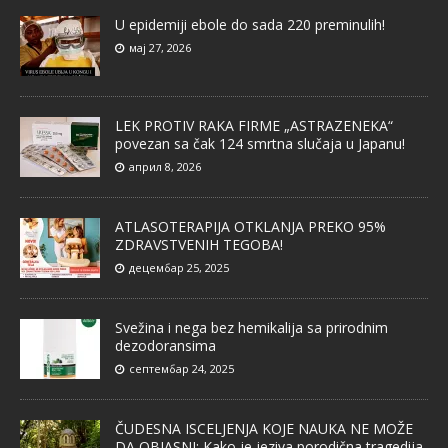
U epidemiji ebole do sada 220 preminulih!
мај 27, 2026
LEK PROTIV RAKA FIRME „ASTRAZENEKA“
povezan sa čak 124 smrtna slučaja u Japanu!
април 8, 2026
ATLASOTERAPIJA OTKLANJA PREKO 95%
ZDRAVSTVENIH TEGOBA!
децембар 25, 2025
Svežina i nega bez hemikalija sa prirodnim
dezodoransima
септембар 24, 2025
ČUDESNA ISCELJENJA KOJE NAUKA NE MOŽE
DA OBJASNI: Kako je jeziva porodična tragedija