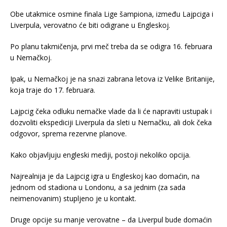
Obe utakmice osmine finala Lige šampiona, između Lajpciga i
Liverpula, verovatno će biti odigrane u Engleskoj.
Po planu takmičenja, prvi meč treba da se odigra 16. februara
u Nemačkoj.
Ipak, u Nemačkoj je na snazi zabrana letova iz Velike Britanije,
koja traje do 17. februara.
Lajpcig čeka odluku nemačke vlade da li će napraviti ustupak i
dozvoliti ekspediciji Liverpula da sleti u Nemačku, ali dok čeka
odgovor, sprema rezervne planove.
Kako objavljuju engleski mediji, postoji nekoliko opcija.
Najrealnija je da Lajpcig igra u Engleskoj kao domaćin, na
jednom od stadiona u Londonu, a sa jednim (za sada
neimenovanim) stupljeno je u kontakt.
Druge opcije su manje verovatne – da Liverpul bude domaćin