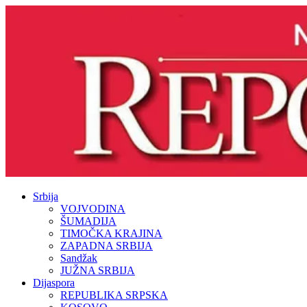
Srbija
VOJVODINA
ŠUMADIJA
TIMOČKA KRAJINA
ZAPADNA SRBIJA
Sandžak
JUŽNA SRBIJA
Dijaspora
REPUBLIKA SRPSKA