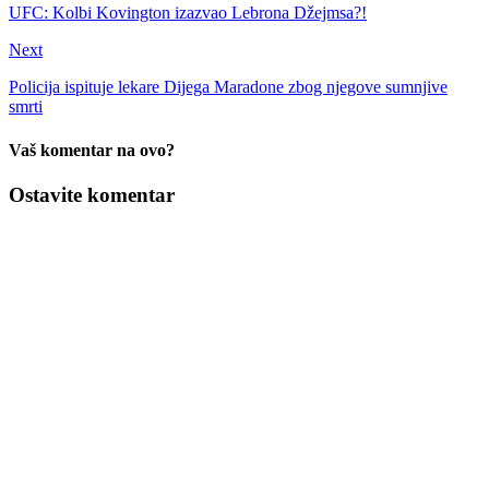
UFC: Kolbi Kovington izazvao Lebrona Džejmsa?!
Next
Policija ispituje lekare Dijega Maradone zbog njegove sumnjive
smrti
Vaš komentar na ovo?
Ostavite komentar