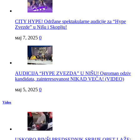
CITY HYPE! Održane spektakularne audicije za “Hype
Zvezde” u Nišu i Skoplju!
мај 7, 2025
0
AUDICIJA “HYPE ZVEZDA” U NIŠU! Ogroman odziv
kandidata, zainteresovanost NIKAD VEĆA! (VIDEO)
мај 5, 2025
0
Video
USKORO BIVŠI PREDSEDNIK SRBIJE OPET LAŽE: