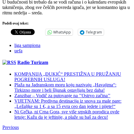
U budućnosti bi trebalo da se vodi računa i o kalendaru evropskih
takmičenja, zbog sve češćih povreda igrača, jer se konstantno igra u
ritmu nedelja – sreda.
Podeli ovaj tekst:
WhatsApp
Telegram
liga sampiona
uefa
Radio Turizam
KOMPANIJA „ĐUKIĆ“ PRESTIŽNA U PRUŽANJU
POGREBNIH USLUGA!
Plaža na Jadranskom moru koju nazivaju „Havajima“:
Tirkizno more i beli šljunak ostavljaju bez daha!
Zanzibar – Vodič za putovanje na ’’Ostrvo začina’’
VIJETNAM: Predivna destinacija iz snova za male pare:
„Ležaljke su 1 €, a sa 15 evra ceo dan jedete i pijete!“
Ni Grčka, ni Crna Gora, sve više srpskih porodica ovde
letuje: Kažu da je jeftinije, a plaže su baš za decu!
Previous