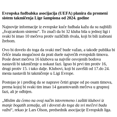
Evropska fudbalska asocijacija (UEFA) planira da promeni
sistem takmičenja Lige šampiona od 2024. godine
Najnovije informacije iz evropske kuće fudbala kažu da su najbliži
„švajcarskom sistemu“. To znači da bi 32 kluba bila u jednoj ligi i
svaki bi imao 10 mečeva protiv različitih rivala, koji bi bili izabrani
žrebom.
Ovo bi dovelo do toga da svaki meč bude važan, a takođe publika bi
češće imala mogućnost da prati duele najvećih evropskih timova.
Posle deset mečeva 16 klubova sa najviše osvojenih bodova
nastavili bi takmičenje u nokaut fazi. Igrao bi prvi tim protiv 16,
drugi protiv 15. i tako dalje. Klubovi, koji bi završili od 17.do 24.
mesta nastavili bi takmičenje u Ligi Evrope.
Postojao je i predlog da se naprave četiri grupe od po osam timova,
prema kojoj bi svaki tim imao 14 garantovanih mečeva u grupnoj
fazi, ali je odbijen.
„
Mislim da ćemo na ovaj način istovremeno i zaštiti klubovi iz
manje bogatih zemalja, ali i dovesti do toga da svi mečevi budu
važni
“, rekao je Lars Olson, predsednik asocijacije Evropskih liga.