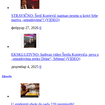
STRAVIČNO: Šerif Konjević napisao pesmu u kojoj Srbe
naziva „smradovima“! (VIDEO)
фебруар 27, 2026
0
EKSKLUZIVNO: Isplivao video Šerifa Konjevića, peva o
„smradovima preko Drine“, Srbima! (VIDEO)
децембар 4, 2025
0
Zdravlje
U epidemiji ebole do sada 220 preminulih!