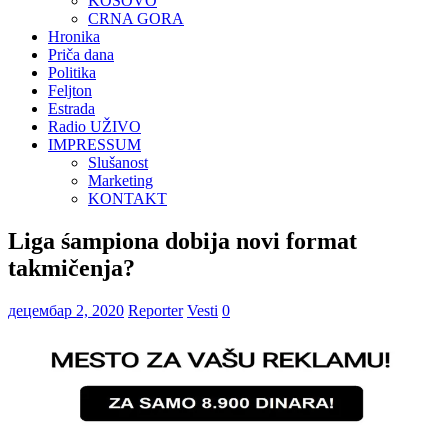
KOSOVO
CRNA GORA
Hronika
Priča dana
Politika
Feljton
Estrada
Radio UŽIVO
IMPRESSUM
Slušanost
Marketing
KONTAKT
Liga śampiona dobija novi format
takmičenja?
децембар 2, 2020
Reporter
Vesti
0