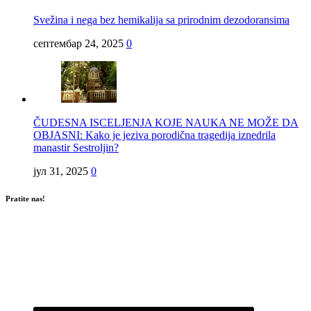
Svežina i nega bez hemikalija sa prirodnim dezodoransima
септембар 24, 2025
0
ČUDESNA ISCELJENJA KOJE NAUKA NE MOŽE DA
OBJASNI: Kako je jeziva porodična tragedija iznedrila
manastir Sestroljin?
јул 31, 2025
0
Pratite nas!