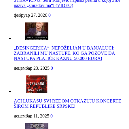
STRAVIČNO: Šerif Konjević napisao pesmu u kojoj Srbe
naziva „smradovima“! (VIDEO)
фебруар 27, 2026
0
„DESINGERICA“ NEPOŽELJAN U BANJALUCI:
ZABRANILI MU NASTUPE, KO GA POZOVE DA
NASTUPA PLATIĆE KAZNU 50.000 EURA!
децембар 23, 2025
0
ACI LUKASU SVI REDOM OTKAZUJU KONCERTE
ŠIROM REPUBLIKE SRPSKE!
децембар 11, 2025
0