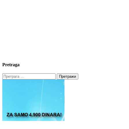
Pretraga
Претрага
за: