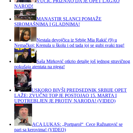
VUČIČ PRIZNAO DA JE OPET LAGAO
NAROD!
MANASTIR SLANCI POMAŽE
SIROMAŠNIMA I GLADNIMA!
Nestala devojčica iz Srbije Mia Rakić (9) u
Nemačkoj: Krenula u školu i od tada joj se gubi svaki trag!
Saša Mirković otkrio detalje još jednog stravičnog
pokušaja atentata na njega!
USKORO BIVŠI PREDSEDNIK SRBIJE OPET
LAŽE: ZVUČNI TOP JE POSTOJAO 15. MARTA I
UPOTREBLJEN JE PROTIV NARODA! (VIDEO)
ACA LUKAS: „Portparol“ Cece Ražnatović se
pari sa kerovima! (VIDEO)