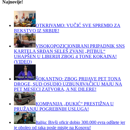
Najnovije!
OTKRIVAMO: VUČIĆ SVE SPREMIO ZA
BEKSTVO IZ SRBIJE!
VISOKOPOZICIONIRANI PRIPADNIK SNS
KARTELA SRĐAN SELEŠ ZVANI „PITBUL“
UHAPŠEN U LIBERIJI ZBOG 4 TONE KOKAINA!
(VIDEO)
ŠOKANTNO: ZBOG PRIJAVE PET TONA
DROGE, SUD OSUDIO UZBUNJIVAČICU MAJU NA
PET MESECI ZATVORA, A NE DILERE!
KOMPANIJA „ĐUKIĆ“ PRESTIŽNA U
PRUŽANJU POGREBNIH USLUGA!
Italija: Bivši oficir dobio 300.000 evra odštete jer
je oboleo od raka posle misije na Kosovu!