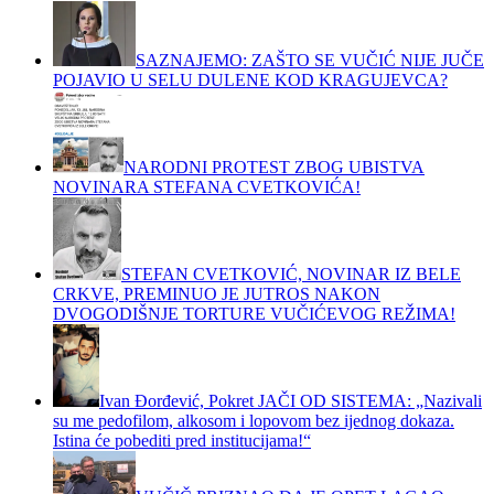
SAZNAJEMO: ZAŠTO SE VUČIĆ NIJE JUČE
POJAVIO U SELU DULENE KOD KRAGUJEVCA?
NARODNI PROTEST ZBOG UBISTVA
NOVINARA STEFANA CVETKOVIĆA!
STEFAN CVETKOVIĆ, NOVINAR IZ BELE
CRKVE, PREMINUO JE JUTROS NAKON
DVOGODIŠNJE TORTURE VUČIĆEVOG REŽIMA!
Ivan Đorđević, Pokret JAČI OD SISTEMA: „Nazivali
su me pedofilom, alkosom i lopovom bez ijednog dokaza.
Istina će pobediti pred institucijama!“