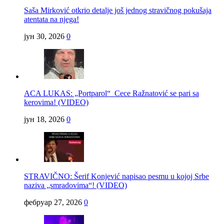
Saša Mirković otkrio detalje još jednog stravičnog pokušaja
atentata na njega!
јун 30, 2026
0
ACA LUKAS: „Portparol“ Cece Ražnatović se pari sa
kerovima! (VIDEO)
јун 18, 2026
0
STRAVIČNO: Šerif Konjević napisao pesmu u kojoj Srbe
naziva „smradovima“! (VIDEO)
фебруар 27, 2026
0