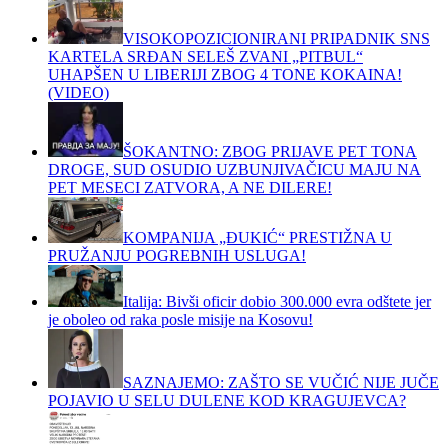
VISOKOPOZICIONIRANI PRIPADNIK SNS
KARTELA SRĐAN SELEŠ ZVANI „PITBUL“
UHAPŠEN U LIBERIJI ZBOG 4 TONE KOKAINA!
(VIDEO)
ŠOKANTNO: ZBOG PRIJAVE PET TONA
DROGE, SUD OSUDIO UZBUNJIVAČICU MAJU NA
PET MESECI ZATVORA, A NE DILERE!
KOMPANIJA „ĐUKIĆ“ PRESTIŽNA U
PRUŽANJU POGREBNIH USLUGA!
Italija: Bivši oficir dobio 300.000 evra odštete jer
je oboleo od raka posle misije na Kosovu!
SAZNAJEMO: ZAŠTO SE VUČIĆ NIJE JUČE
POJAVIO U SELU DULENE KOD KRAGUJEVCA?