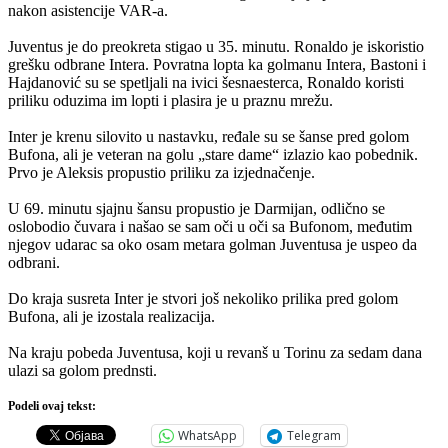
nakon asistencije VAR-a.
Juventus je do preokreta stigao u 35. minutu. Ronaldo je iskoristio
grešku odbrane Intera. Povratna lopta ka golmanu Intera, Bastoni i
Hajdanović su se spetljali na ivici šesnaesterca, Ronaldo koristi
priliku oduzima im lopti i plasira je u praznu mrežu.
Inter je krenu silovito u nastavku, ređale su se šanse pred golom
Bufona, ali je veteran na golu „stare dame“ izlazio kao pobednik.
Prvo je Aleksis propustio priliku za izjednačenje.
U 69. minutu sjajnu šansu propustio je Darmijan, odlično se
oslobodio čuvara i našao se sam oči u oči sa Bufonom, međutim
njegov udarac sa oko osam metara golman Juventusa je uspeo da
odbrani.
Do kraja susreta Inter je stvori još nekoliko prilika pred golom
Bufona, ali je izostala realizacija.
Na kraju pobeda Juventusa, koji u revanš u Torinu za sedam dana
ulazi sa golom prednsti.
Podeli ovaj tekst:
WhatsApp
Telegram