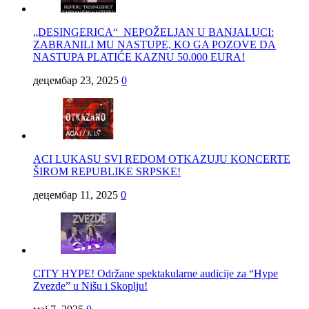
„DESINGERICA“ NEPOŽELJAN U BANJALUCI:
ZABRANILI MU NASTUPE, KO GA POZOVE DA
NASTUPA PLATIĆE KAZNU 50.000 EURA!
децембар 23, 2025
0
ACI LUKASU SVI REDOM OTKAZUJU KONCERTE
ŠIROM REPUBLIKE SRPSKE!
децембар 11, 2025
0
CITY HYPE! Održane spektakularne audicije za “Hype
Zvezde” u Nišu i Skoplju!