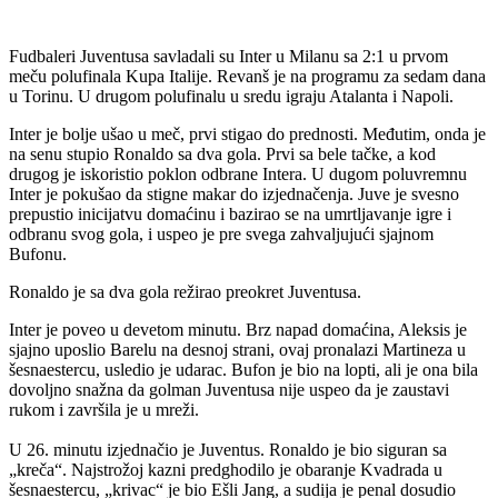
Fudbaleri Juventusa savladali su Inter u Milanu sa 2:1 u prvom
meču polufinala Kupa Italije. Revanš je na programu za sedam dana
u Torinu. U drugom polufinalu u sredu igraju Atalanta i Napoli.
Inter je bolje ušao u meč, prvi stigao do prednosti. Međutim, onda je
na senu stupio Ronaldo sa dva gola. Prvi sa bele tačke, a kod
drugog je iskoristio poklon odbrane Intera. U dugom poluvremnu
Inter je pokušao da stigne makar do izjednačenja. Juve je svesno
prepustio inicijatvu domaćinu i bazirao se na umrtljavanje igre i
odbranu svog gola, i uspeo je pre svega zahvaljujući sjajnom
Bufonu.
Ronaldo je sa dva gola režirao preokret Juventusa.
Inter je poveo u devetom minutu. Brz napad domaćina, Aleksis je
sjajno uposlio Barelu na desnoj strani, ovaj pronalazi Martineza u
šesnaestercu, usledio je udarac. Bufon je bio na lopti, ali je ona bila
dovoljno snažna da golman Juventusa nije uspeo da je zaustavi
rukom i završila je u mreži.
U 26. minutu izjednačio je Juventus. Ronaldo je bio siguran sa
„kreča“. Najstrožoj kazni predghodilo je obaranje Kvadrada u
šesnaestercu, „krivac“ je bio Ešli Jang, a sudija je penal dosudio