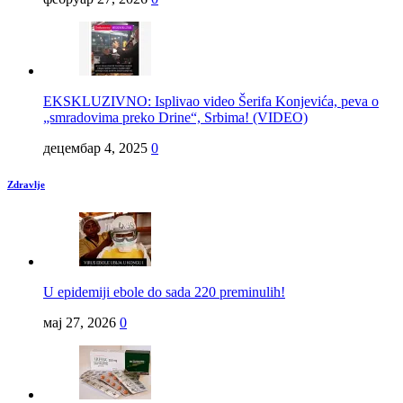
EKSKLUZIVNO: Isplivao video Šerifa Konjevića, peva o
„smradovima preko Drine“, Srbima! (VIDEO)
децембар 4, 2025
0
Zdravlje
U epidemiji ebole do sada 220 preminulih!
мај 27, 2026
0