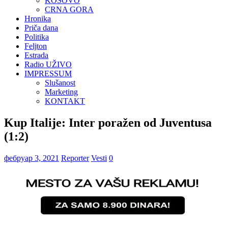
KOSOVO
CRNA GORA
Hronika
Priča dana
Politika
Feljton
Estrada
Radio UŽIVO
IMPRESSUM
Slušanost
Marketing
KONTAKT
Kup Italije: Inter poražen od Juventusa
(1:2)
фебруар 3, 2021
Reporter
Vesti
0