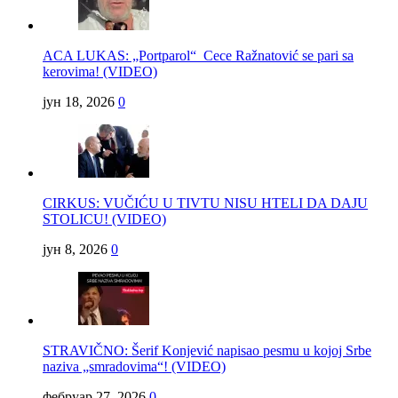
ACA LUKAS: „Portparol“ Cece Ražnatović se pari sa
kerovima! (VIDEO)
јун 18, 2026
0
CIRKUS: VUČIĆU U TIVTU NISU HTELI DA DAJU
STOLICU! (VIDEO)
јун 8, 2026
0
STRAVIČNO: Šerif Konjević napisao pesmu u kojoj Srbe
naziva „smradovima“! (VIDEO)
фебруар 27, 2026
0