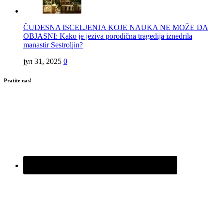
ČUDESNA ISCELJENJA KOJE NAUKA NE MOŽE DA
OBJASNI: Kako je jeziva porodična tragedija iznedrila
manastir Sestroljin?
јул 31, 2025
0
Pratite nas!