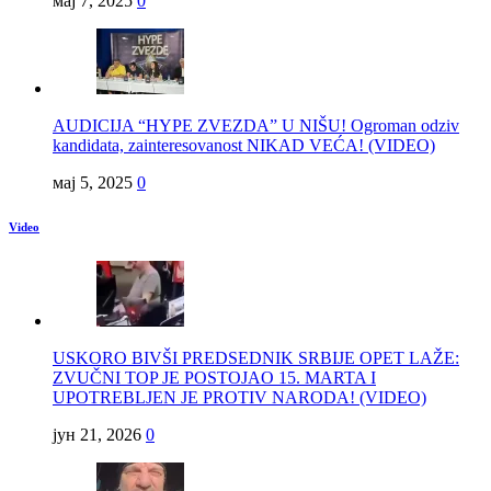
мај 7, 2025
0
AUDICIJA “HYPE ZVEZDA” U NIŠU! Ogroman odziv
kandidata, zainteresovanost NIKAD VEĆA! (VIDEO)
мај 5, 2025
0
Video
USKORO BIVŠI PREDSEDNIK SRBIJE OPET LAŽE:
ZVUČNI TOP JE POSTOJAO 15. MARTA I
UPOTREBLJEN JE PROTIV NARODA! (VIDEO)
јун 21, 2026
0