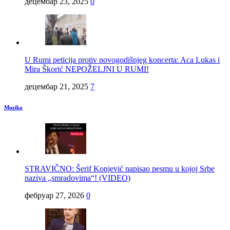
децембар 23, 2025
0
U Rumi peticija protiv novogodišnjeg koncerta: Aca Lukas i
Mira Škorić NEPOŽELJNI U RUMI!
децембар 21, 2025
7
Muzika
STRAVIČNO: Šerif Konjević napisao pesmu u kojoj Srbe
naziva „smradovima“! (VIDEO)
фебруар 27, 2026
0