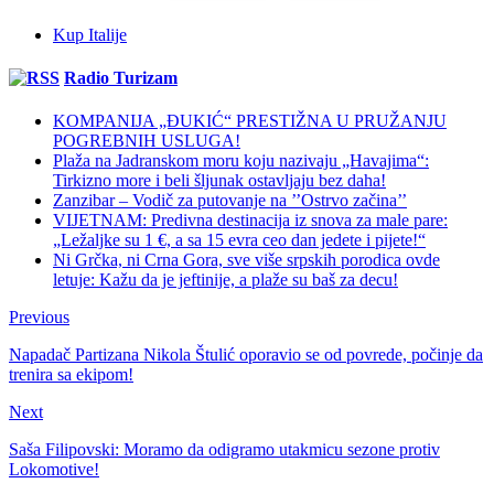
Kup Italije
Radio Turizam
KOMPANIJA „ĐUKIĆ“ PRESTIŽNA U PRUŽANJU
POGREBNIH USLUGA!
Plaža na Jadranskom moru koju nazivaju „Havajima“:
Tirkizno more i beli šljunak ostavljaju bez daha!
Zanzibar – Vodič za putovanje na ’’Ostrvo začina’’
VIJETNAM: Predivna destinacija iz snova za male pare:
„Ležaljke su 1 €, a sa 15 evra ceo dan jedete i pijete!“
Ni Grčka, ni Crna Gora, sve više srpskih porodica ovde
letuje: Kažu da je jeftinije, a plaže su baš za decu!
Previous
Napadač Partizana Nikola Štulić oporavio se od povrede, počinje da
trenira sa ekipom!
Next
Saša Filipovski: Moramo da odigramo utakmicu sezone protiv
Lokomotive!