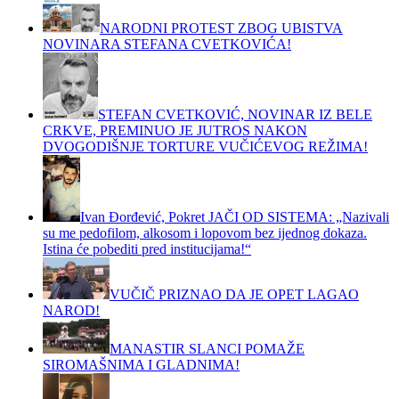
NARODNI PROTEST ZBOG UBISTVA
NOVINARA STEFANA CVETKOVIĆA!
STEFAN CVETKOVIĆ, NOVINAR IZ BELE
CRKVE, PREMINUO JE JUTROS NAKON
DVOGODIŠNJE TORTURE VUČIĆEVOG REŽIMA!
Ivan Đorđević, Pokret JAČI OD SISTEMA: „Nazivali
su me pedofilom, alkosom i lopovom bez ijednog dokaza.
Istina će pobediti pred institucijama!“
VUČIČ PRIZNAO DA JE OPET LAGAO
NAROD!
MANASTIR SLANCI POMAŽE
SIROMAŠNIMA I GLADNIMA!