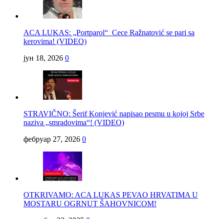
ACA LUKAS: „Portparol“ Cece Ražnatović se pari sa
kerovima! (VIDEO)
јун 18, 2026
0
STRAVIČNO: Šerif Konjević napisao pesmu u kojoj Srbe
naziva „smradovima“! (VIDEO)
фебруар 27, 2026
0
OTKRIVAMO: ACA LUKAS PEVAO HRVATIMA U
MOSTARU OGRNUT ŠAHOVNICOM!