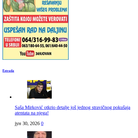
Estrada
Saša Mirković otkrio detalje još jednog stravičnog pokušaja
atentata na njega!
јун 30, 2026
0