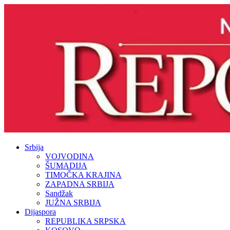
Srbija
VOJVODINA
ŠUMADIJA
TIMOČKA KRAJINA
ZAPADNA SRBIJA
Sandžak
JUŽNA SRBIJA
Dijaspora
REPUBLIKA SRPSKA