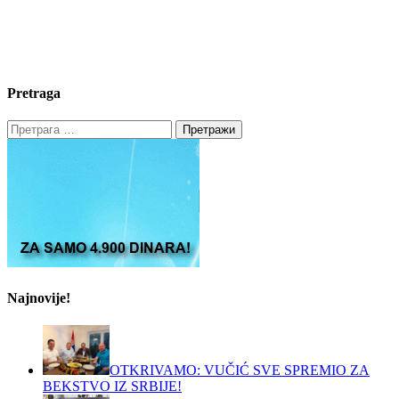
Pretraga
Претрага
за:
Najnovije!
OTKRIVAMO: VUČIĆ SVE SPREMIO ZA
BEKSTVO IZ SRBIJE!