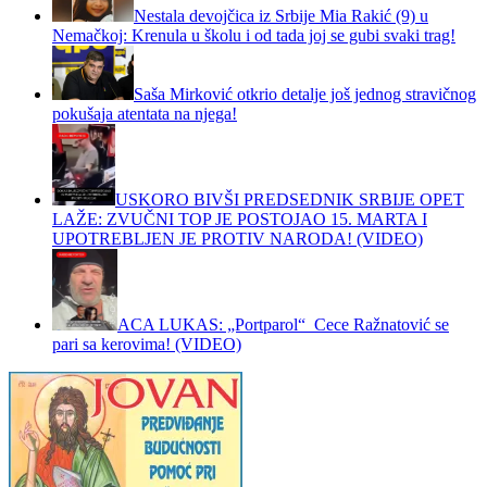
Nestala devojčica iz Srbije Mia Rakić (9) u
Nemačkoj: Krenula u školu i od tada joj se gubi svaki trag!
Saša Mirković otkrio detalje još jednog stravičnog
pokušaja atentata na njega!
USKORO BIVŠI PREDSEDNIK SRBIJE OPET
LAŽE: ZVUČNI TOP JE POSTOJAO 15. MARTA I
UPOTREBLJEN JE PROTIV NARODA! (VIDEO)
ACA LUKAS: „Portparol“ Cece Ražnatović se
pari sa kerovima! (VIDEO)