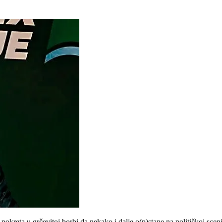
i pokreta u grčevitoj borbi da nekako i dalje o(p)stane na političkoj 