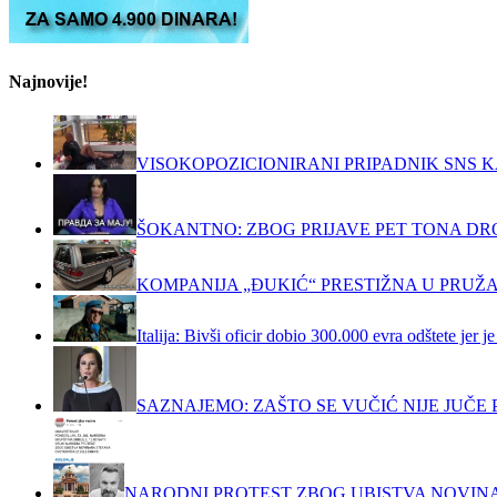
Najnovije!
VISOKOPOZICIONIRANI PRIPADNIK SNS K
ŠOKANTNO: ZBOG PRIJAVE PET TONA DRO
KOMPANIJA „ĐUKIĆ“ PRESTIŽNA U PRUŽ
Italija: Bivši oficir dobio 300.000 evra odštete jer
SAZNAJEMO: ZAŠTO SE VUČIĆ NIJE JUČ
NARODNI PROTEST ZBOG UBISTVA NOVIN