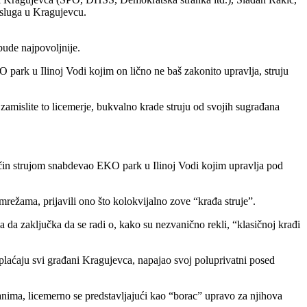
 usluga u Kragujevcu.
bude najpovoljnije.
ark u Ilinoj Vodi kojim on lično ne baš zakonito upravlja, struju
amislite to licemerje, bukvalno krade struju od svojih sugrađana
 način strujom snabdevao EKO park u Ilinoj Vodi kojim upravlja pod
režama, prijavili ono što kolokvijalno zove “krađa struje”.
a da zaključka da se radi o, kako su nezvanično rekli, “klasičnoj krađi
 plaćaju svi građani Kragujevca, napajao svoj poluprivatni posed
nima, licemerno se predstavljajući kao “borac” upravo za njihova