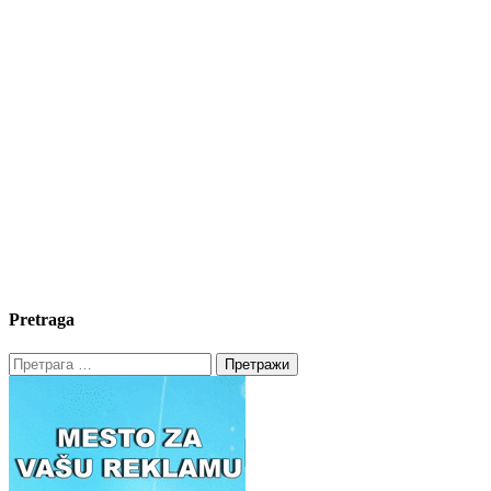
Pretraga
Претрага
за: