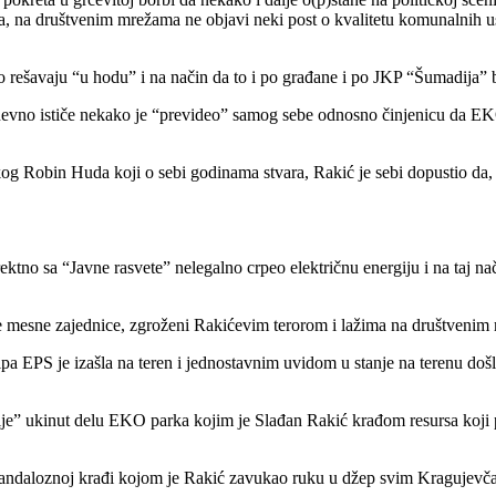
rada, na društvenim mrežama ne objavi neki post o kvalitetu komunalnih
 rešavaju “u hodu” i na način da to i po građane i po JKP “Šumadija” 
evno ističe nekako je “prevideo” samog sebe odnosno činjenicu da EKO p
 Robin Huda koji o sebi godinama stvara, Rakić je sebi dopustio da, z
rektno sa “Javne rasvete” nelegalno crpeo električnu energiju i na taj
e mesne zajednice, zgroženi Rakićevim terorom i lažima na društvenim m
pa EPS je izašla na teren i jednostavnim uvidom u stanje na terenu došl
rgije” ukinut delu EKO parka kojim je Slađan Rakić krađom resursa koji
skandaloznoj krađi kojom je Rakić zavukao ruku u džep svim Kragujevča