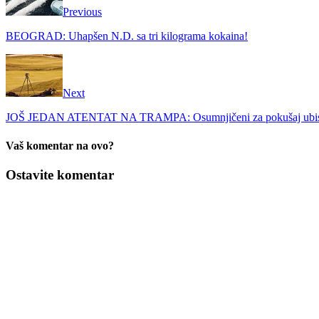
Previous
BEOGRAD: Uhapšen N.D. sa tri kilograma kokaina!
Next
JOŠ JEDAN ATENTAT NA TRAMPA: Osumnjičeni za pokušaj ubistva 
Vaš komentar na ovo?
Ostavite komentar