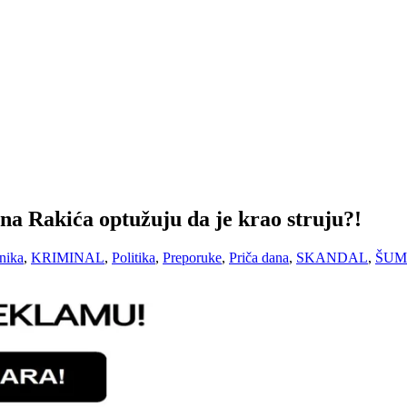
 Rakića optužuju da je krao struju?!
nika
,
KRIMINAL
,
Politika
,
Preporuke
,
Priča dana
,
SKANDAL
,
ŠUM