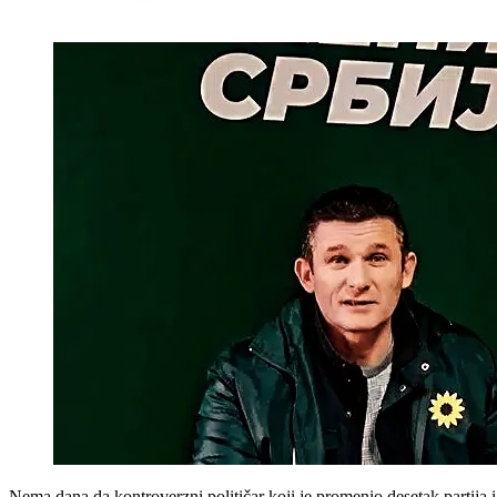
Nema dana da kontroverzni političar koji je promenio desetak partija 