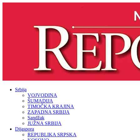
Srbija
VOJVODINA
ŠUMADIJA
TIMOČKA KRAJINA
ZAPADNA SRBIJA
Sandžak
JUŽNA SRBIJA
Dijaspora
REPUBLIKA SRPSKA