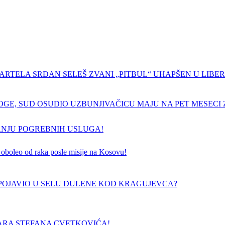
ARTELA SRĐAN SELEŠ ZVANI „PITBUL“ UHAPŠEN U LIBERI
GE, SUD OSUDIO UZBUNJIVAČICU MAJU NA PET MESECI Z
ANJU POGREBNIH USLUGA!
 je oboleo od raka posle misije na Kosovu!
E POJAVIO U SELU DULENE KOD KRAGUJEVCA?
ARA STEFANA CVETKOVIĆA!