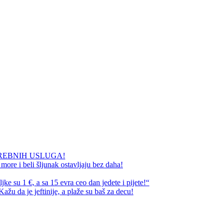
REBNIH USLUGA!
ore i beli šljunak ostavljaju bez daha!
e su 1 €, a sa 15 evra ceo dan jedete i pijete!“
ažu da je jeftinije, a plaže su baš za decu!