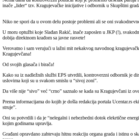
inače „lider“ tzv. Kragujevačke inicijative i odbornik u Skupštini g
Niko ne spori da u ovom delu postoje problemi ali se oni svakodnevno
U moru optužbi koje Slađan Rakić, inače zaposlen u JKP (!), svakodn
dobija direktnom krađom sa javne rasvete!
Verovatno i sam verujući u lažni mit nekakvog navodnog kragujevačkog
Kragujevčana!
Od svojih glasača i birača!
Kako su iz nadležnih službi EPS utvrdili, kontroverzni odbornik je di
uslovima koji su u svakom smislu u “sivoj zoni”.
Da više nije “sivo” već “crno” saznalo se kada su Kragujevčani iz ov
Prema informacijama do kojih je došla redakcija portala Ucentar.rs eki
struje”.
Oni su potvrdili i da je “nelegalni i nebezbedni dotok elekrtične ene
kojim godinama upravlja.
Građani opravdano zahtevaju hitnu reakciju organa grada i istinu o 