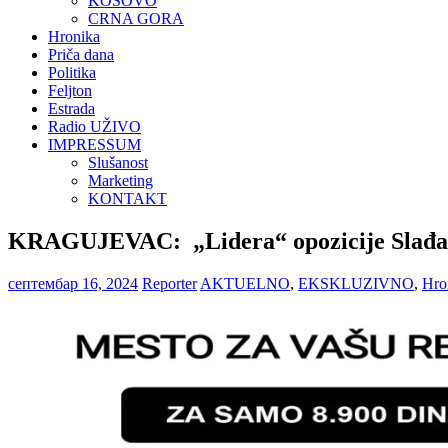
KOSOVO
CRNA GORA
Hronika
Priča dana
Politika
Feljton
Estrada
Radio UŽIVO
IMPRESSUM
Slušanost
Marketing
KONTAKT
KRAGUJEVAC: „Lidera“ opozicije Slađana
септембар 16, 2024
Reporter
AKTUELNO
,
EKSKLUZIVNO
,
Hro