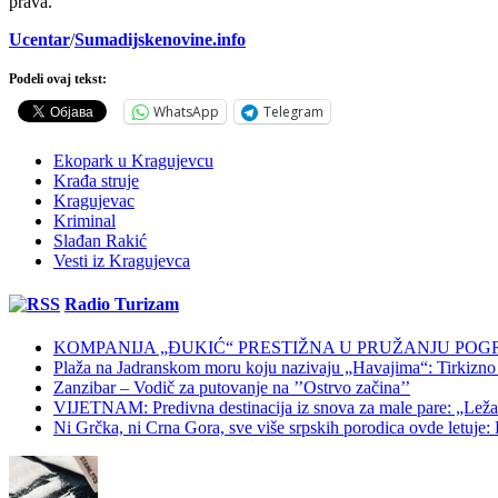
prava.
Ucentar
/
Sumadijskenovine.info
Podeli ovaj tekst:
WhatsApp
Telegram
Ekopark u Kragujevcu
Krađa struje
Kragujevac
Kriminal
Slađan Rakić
Vesti iz Kragujevca
Radio Turizam
KOMPANIJA „ĐUKIĆ“ PRESTIŽNA U PRUŽANJU POG
Plaža na Jadranskom moru koju nazivaju „Havajima“: Tirkizno m
Zanzibar – Vodič za putovanje na ’’Ostrvo začina’’
VIJETNAM: Predivna destinacija iz snova za male pare: „Ležaljk
Ni Grčka, ni Crna Gora, sve više srpskih porodica ovde letuje: K