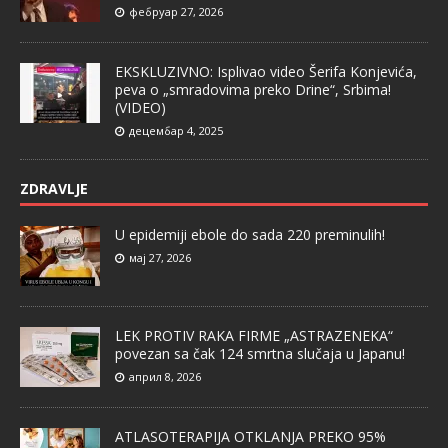
фебруар 27, 2026
EKSKLUZIVNO: Isplivao video Šerifa Konjevića,
peva o „smradovima preko Drine“, Srbima!
(VIDEO)
децембар 4, 2025
ZDRAVLJE
U epidemiji ebole do sada 220 preminulih!
мај 27, 2026
LEK PROTIV RAKA FIRME „ASTRAZENEKA“
povezan sa čak 124 smrtna slučaja u Japanu!
април 8, 2026
ATLASOTERAPIJA OTKLANJA PREKO 95%