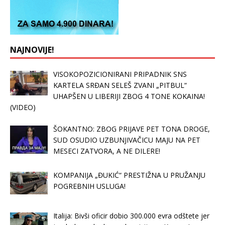
NAJNOVIJE!
VISOKOPOZICIONIRANI PRIPADNIK SNS
KARTELA SRĐAN SELEŠ ZVANI „PITBUL“
UHAPŠEN U LIBERIJI ZBOG 4 TONE KOKAINA!
(VIDEO)
ŠOKANTNO: ZBOG PRIJAVE PET TONA DROGE,
SUD OSUDIO UZBUNJIVAČICU MAJU NA PET
MESECI ZATVORA, A NE DILERE!
KOMPANIJA „ĐUKIĆ“ PRESTIŽNA U PRUŽANJU
POGREBNIH USLUGA!
Italija: Bivši oficir dobio 300.000 evra odštete jer