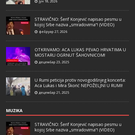
јун 18, 2026
STRAVIČNO: Šerif Konjević napisao pesmu u
kojoj Srbe naziva „smradovima“! (VIDEO)
фебруар 27, 2026
OTKRIVAMO: ACA LUKAS PEVAO HRVATIMA U
MOSTARU OGRNUT ŠAHOVNICOM!
децембар 23, 2025
U Rumi peticija protiv novogodišnjeg koncerta:
Aca Lukas i Mira Škorić NEPOŽELJNI U RUMI!
децембар 21, 2025
MUZIKA
STRAVIČNO: Šerif Konjević napisao pesmu u
kojoj Srbe naziva „smradovima“! (VIDEO)