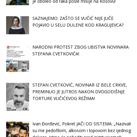
je oboleo od raka posle misije na Kosovu!
SAZNAJEMO: ZAŠTO SE VUČIĆ NIJE JUČE
POJAVIO U SELU DULENE KOD KRAGUJEVCA?
NARODNI PROTEST ZBOG UBISTVA NOVINARA
STEFANA CVETKOVIĆA!
STEFAN CVETKOVIĆ, NOVINAR IZ BELE CRKVE,
PREMINUO JE JUTROS NAKON DVOGODIŠNJE
TORTURE VUČIĆEVOG REŽIMA!
Ivan Đorđević, Pokret JAČI OD SISTEMA: „Nazivali
su me pedofilom, alkosom i lopovom bez ijednog