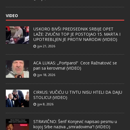
VIDEO
USKORO BIVŠI PREDSEDNIK SRBIJE OPET
LAŽE: ZVUČNI TOP JE POSTOJAO 15. MARTA I
UPOTREBLJEN JE PROTIV NARODA! (VIDEO)
јун 21, 2026
ACA LUKAS: „Portparol“ Cece Ražnatović se
pari sa kerovima! (VIDEO)
јун 18, 2026
CIRKUS: VUČIĆU U TIVTU NISU HTELI DA DAJU
STOLICU! (VIDEO)
јун 8, 2026
STRAVIČNO: Šerif Konjević napisao pesmu u
kojoj Srbe naziva „smradovima“! (VIDEO)