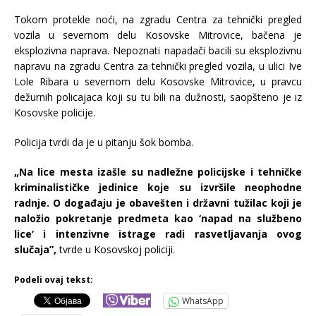
Tokom protekle noći, na zgradu Centra za tehnički pregled
vozila u severnom delu Kosovske Mitrovice, bačena je
eksplozivna naprava. Nepoznati napadači bacili su eksplozivnu
napravu na zgradu Centra za tehnički pregled vozila, u ulici Ive
Lole Ribara u severnom delu Kosovske Mitrovice, u pravcu
dežurnih policajaca koji su tu bili na dužnosti, saopšteno je iz
Kosovske policije.
Policija tvrdi da je u pitanju šok bomba.
„Na lice mesta izašle su nadležne policijske i tehničke
kriminalističke jedinice koje su izvršile neophodne
radnje. O događaju je obavešten i državni tužilac koji je
naložio pokretanje predmeta kao ‘napad na službeno
lice’ i intenzivne istrage radi rasvetljavanja ovog
slučaja”,
tvrde u Kosovskoj policiji.
Podeli ovaj tekst:
WhatsApp