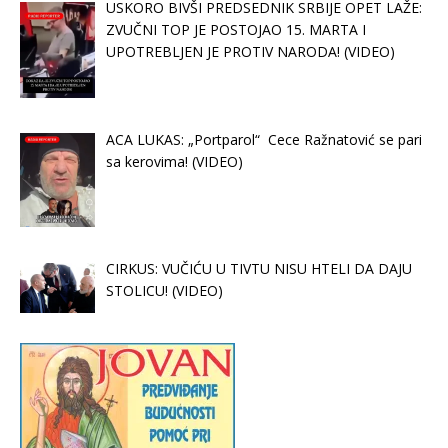
USKORO BIVŠI PREDSEDNIK SRBIJE OPET LAŽE:
ZVUČNI TOP JE POSTOJAO 15. MARTA I
UPOTREBLJEN JE PROTIV NARODA! (VIDEO)
ACA LUKAS: „Portparol“ Cece Ražnatović se pari
sa kerovima! (VIDEO)
CIRKUS: VUČIĆU U TIVTU NISU HTELI DA DAJU
STOLICU! (VIDEO)