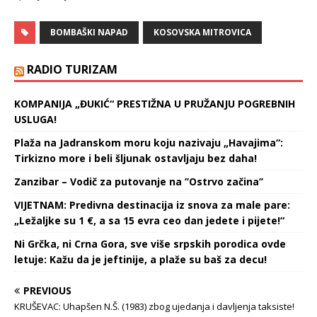
danas su izazvali haos u
Kosovskoj…
severnom delu Kosovske
BOMBAŠKI NAPAD
KOSOVSKA MITROVICA
Mitrovice Pored teško
ranjenog Srbina, Srećka
Sofronijevića, bilo je još
RADIO TURIZAM
desetak ranjenih Srbi.
Kako su meci leteli sa svih
KOMPANIJA „ĐUKIĆ“ PRESTIŽNA U PRUŽANJU POGREBNIH
strana, jedan metak je
USLUGA!
zalutao u prozor kuće…
Plaža na Jadranskom moru koju nazivaju „Havajima“:
Tirkizno more i beli šljunak ostavljaju bez daha!
Zanzibar – Vodič za putovanje na ’’Ostrvo začina’’
VIJETNAM: Predivna destinacija iz snova za male pare:
„Ležaljke su 1 €, a sa 15 evra ceo dan jedete i pijete!“
Ni Grčka, ni Crna Gora, sve više srpskih porodica ovde
letuje: Kažu da je jeftinije, a plaže su baš za decu!
PREVIOUS
KRUŠEVAC: Uhapšen N.Š. (1983) zbog ujedanja i davljenja taksiste!