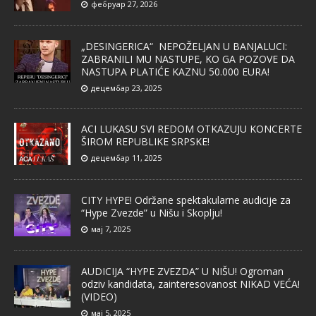
фебруар 27, 2026
„DESINGERICA“ NEPOŽELJAN U BANJALUCI:
ZABRANILI MU NASTUPE, KO GA POZOVE DA
NASTUPA PLATIĆE KAZNU 50.000 EURA!
децембар 23, 2025
ACI LUKASU SVI REDOM OTKAZUJU KONCERTE
ŠIROM REPUBLIKE SRPSKE!
децембар 11, 2025
CITY HYPE! Održane spektakularne audicije za
“Hype Zvezde” u Nišu i Skoplju!
мај 7, 2025
AUDICIJA “HYPE ZVEZDA” U NIŠU! Ogroman
odziv kandidata, zainteresovanost NIKAD VEĆA!
(VIDEO)
мај 5, 2025