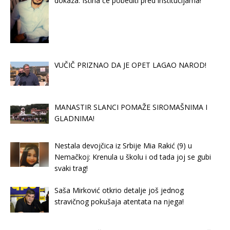
dokaza. Istina će pobediti pred institucijama!“
VUČIČ PRIZNAO DA JE OPET LAGAO NAROD!
MANASTIR SLANCI POMAŽE SIROMAŠNIMA I
GLADNIMA!
Nestala devojčica iz Srbije Mia Rakić (9) u
Nemačkoj: Krenula u školu i od tada joj se gubi
svaki trag!
Saša Mirković otkrio detalje još jednog
stravičnog pokušaja atentata na njega!