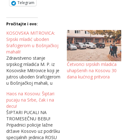
Telegram
Pročitajte i ovo:
KOSOVSKA MITROVICA:
Srpski mladić uboden
šrafcigerom u Bošnjačkoj
mahali!
Zdravstveno stanje
Četvorici srpskih mladića
srpskog mladića M. P. iz
uhapšenih na Kosovu 30
Kosovske Mitrovice koji je
dana kućnog pritvora
jutros uboden šrafcigerom
u Bošnjačkoj mahali, u
multietničkom delu
Haos na Kosovu: Šiptari
Kosovske Mitrovice je
pucaju na Srbe, čak i na
stabilno i on je posle
decu!
ukazane lekarske pomoći
ŠIPTARI PUCALI NA
otpušten na kućno
TROMESEČNU BEBU!
lečenje, javlja SIA. Kako
Pripadnici policije lažne
kaže dr Dragiša Milović,
države Kosovo uz podršku
zamenik direktora Kliničko
specijalnih jedinica ROSU
bolničkog centra (KBC) u