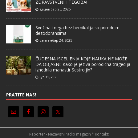
ZDRAVSTVENIH TEGOBA!
децембар 25, 2025
Svežina i nega bez hemikalija sa prirodnim
dezodoransima
септембар 24, 2025
ČUDESNA ISCELJENJA KOJE NAUKA NE MOŽE
DA OBJASNI: Kako je jeziva porodična tragedija
iznedrila manastir Sestroljin?
јул 31, 2025
PRATITE NAS!
Reporter - Nezavisni radio magazin * Kontakt: