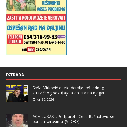
ESTRADA
Saša Mirković otkrio detalje još jednog
stravičnog pokušaja atentata na njega!
јун 30, 2026
ACA LUKAS: „Portparol“ Cece Ražnatović se
pari sa kerovima! (VIDEO)