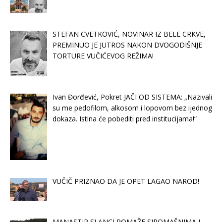
STEFAN CVETKOVIĆ, NOVINAR IZ BELE CRKVE,
PREMINUO JE JUTROS NAKON DVOGODIŠNJE
TORTURE VUČIĆEVOG REŽIMA!
Ivan Đorđević, Pokret JAČI OD SISTEMA: „Nazivali
su me pedofilom, alkosom i lopovom bez ijednog
dokaza. Istina će pobediti pred institucijama!“
VUČIČ PRIZNAO DA JE OPET LAGAO NAROD!
MANASTIR SLANCI POMAŽE SIROMAŠNIMA I