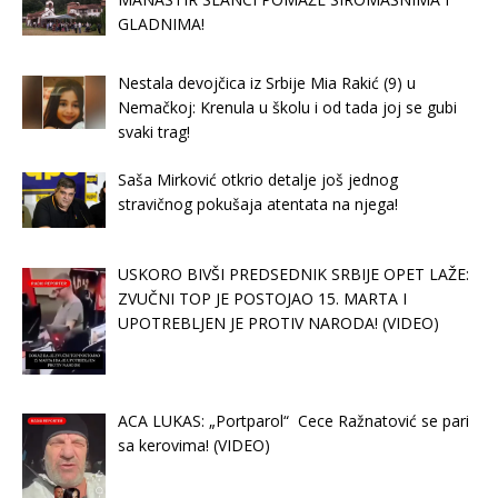
GLADNIMA!
Nestala devojčica iz Srbije Mia Rakić (9) u
Nemačkoj: Krenula u školu i od tada joj se gubi
svaki trag!
Saša Mirković otkrio detalje još jednog
stravičnog pokušaja atentata na njega!
USKORO BIVŠI PREDSEDNIK SRBIJE OPET LAŽE:
ZVUČNI TOP JE POSTOJAO 15. MARTA I
UPOTREBLJEN JE PROTIV NARODA! (VIDEO)
ACA LUKAS: „Portparol“ Cece Ražnatović se pari
sa kerovima! (VIDEO)