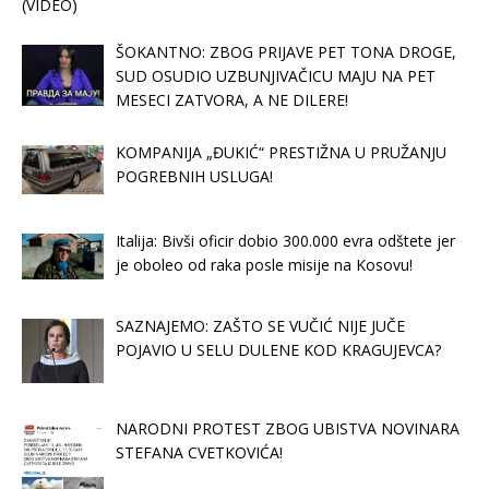
(VIDEO)
ŠOKANTNO: ZBOG PRIJAVE PET TONA DROGE,
SUD OSUDIO UZBUNJIVAČICU MAJU NA PET
MESECI ZATVORA, A NE DILERE!
KOMPANIJA „ĐUKIĆ“ PRESTIŽNA U PRUŽANJU
POGREBNIH USLUGA!
Italija: Bivši oficir dobio 300.000 evra odštete jer
je oboleo od raka posle misije na Kosovu!
SAZNAJEMO: ZAŠTO SE VUČIĆ NIJE JUČE
POJAVIO U SELU DULENE KOD KRAGUJEVCA?
NARODNI PROTEST ZBOG UBISTVA NOVINARA
STEFANA CVETKOVIĆA!