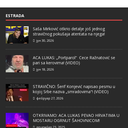
ESTRADA
Saša Mirković otkrio detalje još jednog
stravičnog pokušaja atentata na njega!
јун 30, 2026
ACA LUKAS: „Portparol“ Cece Ražnatović se
pari sa kerovima! (VIDEO)
јун 18, 2026
STRAVIČNO: Šerif Konjević napisao pesmu u
kojoj Srbe naziva „smradovima“! (VIDEO)
фебруар 27, 2026
OTKRIVAMO: ACA LUKAS PEVAO HRVATIMA U
MOSTARU OGRNUT ŠAHOVNICOM!
децембар 23, 2025