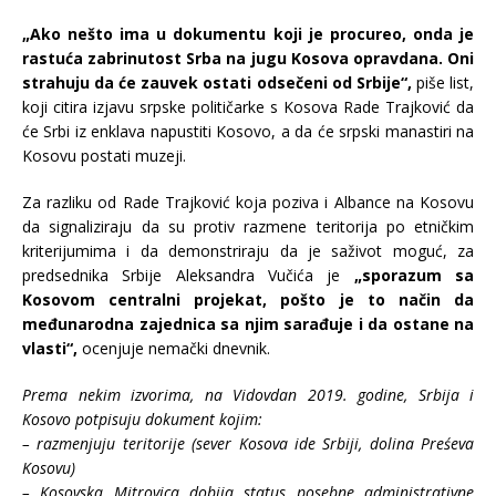
„Ako nešto ima u dokumentu koji je procureo, onda je
rastuća zabrinutost Srba na jugu Kosova opravdana. Oni
strahuju da će zauvek ostati odsečeni od Srbije“,
piše list,
koji citira izjavu srpske političarke s Kosova Rade Trajković da
će Srbi iz enklava napustiti Kosovo, a da će srpski manastiri na
Kosovu postati muzeji.
Za razliku od Rade Trajković koja poziva i Albance na Kosovu
da signaliziraju da su protiv razmene teritorija po etničkim
kriterijumima i da demonstriraju da je saživot moguć, za
predsednika Srbije Aleksandra Vučića je
„sporazum sa
Kosovom centralni projekat, pošto je to način da
međunarodna zajednica sa njim sarađuje i da ostane na
vlasti“,
ocenjuje nemački dnevnik.
Prema nekim izvorima, na Vidovdan 2019. godine, Srbija i
Kosovo potpisuju dokument kojim:
– razmenjuju teritorije (sever Kosova ide Srbiji, dolina Preśeva
Kosovu)
– Kosovska Mitrovica dobija status posebne administrativne