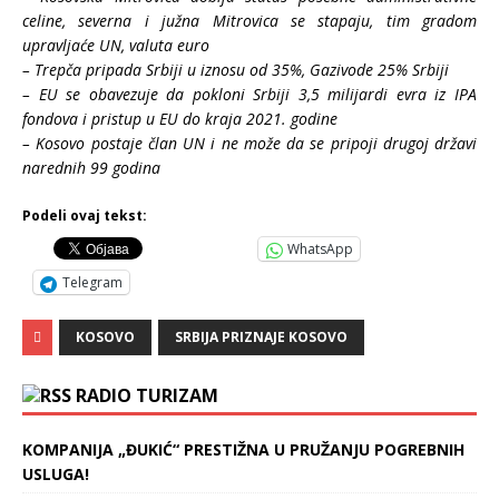
celine, severna i južna Mitrovica se stapaju, tim gradom
upravljaće UN, valuta euro
– Trepča pripada Srbiji u iznosu od 35%, Gazivode 25% Srbiji
– EU se obavezuje da pokloni Srbiji 3,5 milijardi evra iz IPA
fondova i pristup u EU do kraja 2021. godine
– Kosovo postaje član UN i ne može da se pripoji drugoj državi
narednih 99 godina
Podeli ovaj tekst:
WhatsApp
Telegram
KOSOVO
SRBIJA PRIZNAJE KOSOVO
RADIO TURIZAM
KOMPANIJA „ĐUKIĆ“ PRESTIŽNA U PRUŽANJU POGREBNIH
USLUGA!