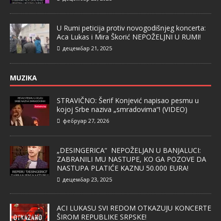
U Rumi peticija protiv novogodišnjeg koncerta:
Aca Lukas i Mira Škorić NEPOŽELJNI U RUMI!
децембар 21, 2025
MUZIKA
STRAVIČNO: Šerif Konjević napisao pesmu u
kojoj Srbe naziva „smradovima“! (VIDEO)
фебруар 27, 2026
„DESINGERICA“ NEPOŽELJAN U BANJALUCI:
ZABRANILI MU NASTUPE, KO GA POZOVE DA
NASTUPA PLATIĆE KAZNU 50.000 EURA!
децембар 23, 2025
ACI LUKASU SVI REDOM OTKAZUJU KONCERTE
ŠIROM REPUBLIKE SRPSKE!