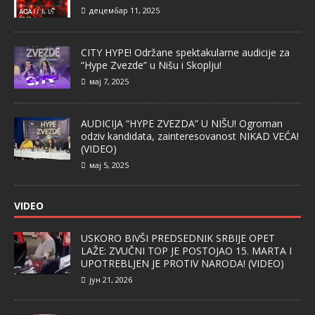
децембар 11, 2025
CITY HYPE! Održane spektakularne audicije za
“Hype Zvezde” u Nišu i Skoplju!
мај 7, 2025
AUDICIJA “HYPE ZVEZDA” U NIŠU! Ogroman
odziv kandidata, zainteresovanost NIKAD VEĆA!
(VIDEO)
мај 5, 2025
VIDEO
USKORO BIVŠI PREDSEDNIK SRBIJE OPET
LAŽE: ZVUČNI TOP JE POSTOJAO 15. MARTA I
UPOTREBLJEN JE PROTIV NARODA! (VIDEO)
јун 21, 2026