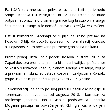
EU i SAD spremne su da prihvate razmenu teritorija između
Srbije i Kosova i u Vašingtonu bi 12. juna trebalo da bude
potpisan sporazum o promeni granice koji bi stupio na snagu
šest meseci kasnije, piše nemački dnevnik
Frankfurter rundšau
.
List u komentaru Adelhajd Velfl piše da raste pritisak na
Kosovo i Srbiju da potpišu sporazum o normalizaciji odnosa,
ali i opasnost s tim povezane promene granica na Balkanu.
Prema pisanju lista, ideja podele Kosova je stara, ali je za
Zapad doskora promena granica bila neprihvatljiva, pošto bi se
to kosilo s ustavom Kosova, planom Martija Ahtisarija, koji je
u pravnom smislu iznad ustava Kosova, i zaključcima Kontakt
grupe usvojenim pre početka pregovora 2006. godine.
Uz konstataciju da se to po svoj prilici u Briselu više ne čuje, u
komentaru se navodi da od augusta 2018. i komesar za
proširenje Johanes Han i visoka predstavnica Federika
Mogerini pristaju na povlačenje etničkih granica, a da je i