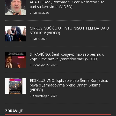
ACA LUKAS: „Portparol“ Cece Ražnatović se
pari sa kerovima! (VIDEO)
јун 18, 2026
CIRKUS: VUČIĆU U TIVTU NISU HTELI DA DAJU
STOLICU! (VIDEO)
јун 8, 2026
STRAVIČNO: Šerif Konjević napisao pesmu u
kojoj Srbe naziva „smradovima“! (VIDEO)
фебруар 27, 2026
EKSKLUZIVNO: Isplivao video Šerifa Konjevića,
peva o „smradovima preko Drine“, Srbima!
(VIDEO)
децембар 4, 2025
ZDRAVLJE