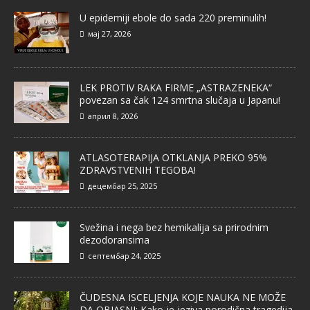
U epidemiji ebole do sada 220 preminulih!
мај 27, 2026
LEK PROTIV RAKA FIRME „ASTRAZENEKA“
povezan sa čak 124 smrtna slučaja u Japanu!
април 8, 2026
ATLASOTERAPIJA OTKLANJA PREKO 95%
ZDRAVSTVENIH TEGOBA!
децембар 25, 2025
Svežina i nega bez hemikalija sa prirodnim
dezodoransima
септембар 24, 2025
ČUDESNA ISCELJENJA KOJE NAUKA NE MOŽE
DA OBJASNI: Kako je jeziva porodična tragedija