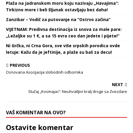
Plaža na Jadranskom moru koju nazivaju „Havajima“:
Tirkizno more i beli šljunak ostavljaju bez daha!
Zanzibar – Vodič za putovanje na ’’Ostrvo začina’’
VIJETNAM: Predivna destinacija iz snova za male pare:
„Ležaljke su 1 €, a sa 15 evra ceo dan jedete i pijete!“
Ni Grčka, ni Crna Gora, sve više srpskih porodica ovde
letuje: Kažu da je jeftinije, a plaže su baš za decu!
PREVIOUS
Osnovana Asocijacija slobodnih odbornika
NEXT
Slučaj „Kosmajac“: Neuhvatljivi kralj droge sa Zvezdare
VAŠ KOMENTAR NA OVO?
Ostavite komentar