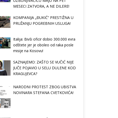
UZBUNJIVAČICU MAJU NA PET
MESECI ZATVORA, A NE DILERE!
KOMPANIJA „ĐUKIĆ“ PRESTIŽNA U
PRUŽANJU POGREBNIH USLUGA!
Italija: Bivši oficir dobio 300.000 evra
odštete jer je oboleo od raka posle
misije na Kosovu!
SAZNAJEMO: ZAŠTO SE VUČIĆ NIJE
JUČE POJAVIO U SELU DULENE KOD
KRAGUJEVCA?
NARODNI PROTEST ZBOG UBISTVA
NOVINARA STEFANA CVETKOVIĆA!