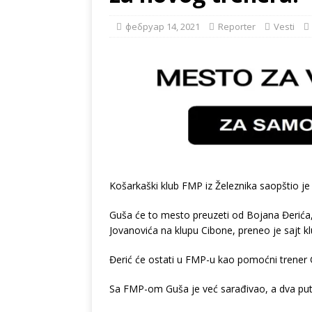
фебруар 14, 2021
Reporter
Vesti
Košarkaški klub FMP iz Železnika saopštio j
Guša će to mesto preuzeti od Bojana Đerića, 
Jovanovića na klupu Cibone, preneo je sajt kl
Đerić će ostati u FMP-u kao pomoćni trener 
Sa FMP-om Guša je već sarađivao, a dva puta 