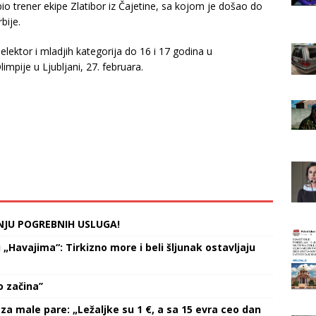
io trener ekipe Zlatibor iz Čajetine, sa kojom je došao do
bije.
selektor i mladjih kategorija do 16 i 17 godina u
limpije u Ljubljani, 27. februara.
NJU POGREBNIH USLUGA!
Havajima“: Tirkizno more i beli šljunak ostavljaju
 začina’’
za male pare: „Ležaljke su 1 €, a sa 15 evra ceo dan