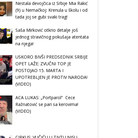
Nestala devojčica iz Srbije Mia Rakić
(9) u Nemačkoj: Krenula u školu i od
tada joj se gubi svaki trag!
Saša Mirković otkrio detalje još
jednog stravičnog pokušaja atentata
na njega!
USKORO BIVŠI PREDSEDNIK SRBIJE
OPET LAŽE: ZVUČNI TOP JE
POSTOJAO 15. MARTA I
UPOTREBLJEN JE PROTIV NARODA!
(VIDEO)
ACA LUKAS: „Portparol“ Cece
Ražnatović se pari sa kerovima!
(VIDEO)
CIRKUS: VUČIĆU U TIVTU NISU