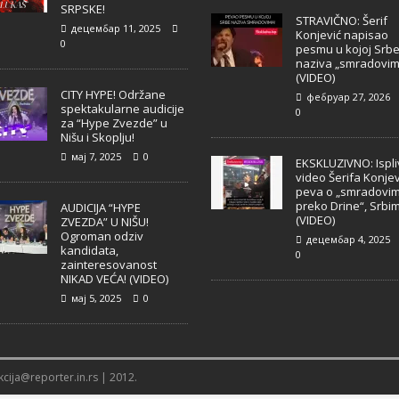
SRPSKE!
STRAVIČNO: Šerif
децембар 11, 2025
Konjević napisao
0
pesmu u kojoj Srb
naziva „smradovim
(VIDEO)
CITY HYPE! Održane
фебруар 27, 2026
spektakularne audicije
0
za “Hype Zvezde” u
Nišu i Skoplju!
мај 7, 2025
0
EKSKLUZIVNO: Ispl
video Šerifa Konjev
peva o „smradovi
preko Drine“, Srbi
AUDICIJA “HYPE
(VIDEO)
ZVEZDA” U NIŠU!
Ogroman odziv
децембар 4, 2025
kandidata,
0
zainteresovanost
NIKAD VEĆA! (VIDEO)
мај 5, 2025
0
cija@reporter.in.rs | 2012.