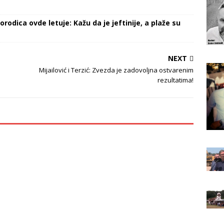
orodica ovde letuje: Kažu da je jeftinije, a plaže su
NEXT
Mijailović i Terzić: Zvezda je zadovoljna ostvarenim
rezultatima!