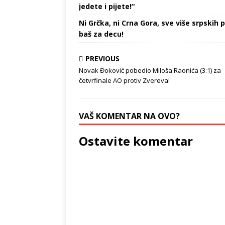
jedete i pijete!“
Ni Grčka, ni Crna Gora, sve više srpskih p
baš za decu!
PREVIOUS
Novak Đoković pobedio Miloša Raonića (3:1) za
četvrfinale AO protiv Zvereva!
VAŠ KOMENTAR NA OVO?
Ostavite komentar