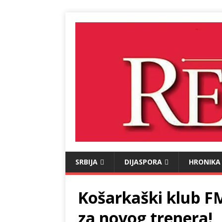
SRBIJA
DIJASPORA
HRONIKA
Košarkaški klub 
za novog trenera!