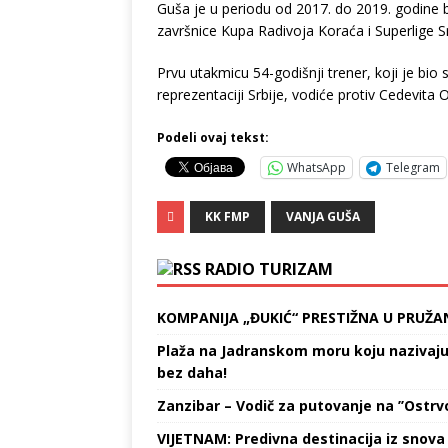
Guša je u periodu od 2017. do 2019. godine b
završnice Kupa Radivoja Koraća i Superlige Sr
Prvu utakmicu 54-godišnji trener, koji je bio 
reprezentaciji Srbije, vodiće protiv Cedevita O
Podeli ovaj tekst:
WhatsApp
Telegram
KK FMP
VANJA GUŠA
RADIO TURIZAM
KOMPANIJA „ĐUKIĆ“ PRESTIŽNA U PRUŽA
Plaža na Jadranskom moru koju nazivaju „
bez daha!
Zanzibar – Vodič za putovanje na ’’Ostrvo
VIJETNAM: Predivna destinacija iz snova 