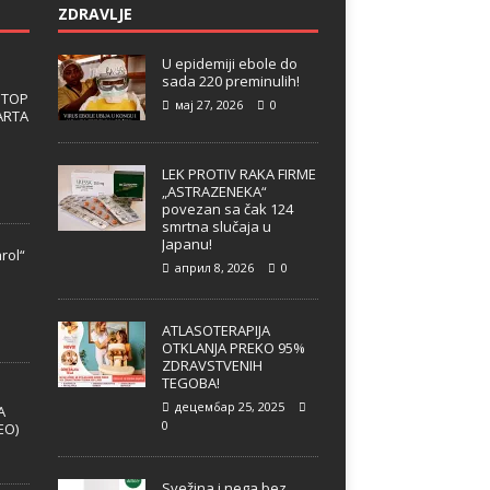
ZDRAVLJE
U epidemiji ebole do
sada 220 preminulih!
 TOP
мај 27, 2026
0
ARTA
LEK PROTIV RAKA FIRME
„ASTRAZENEKA“
povezan sa čak 124
smrtna slučaja u
Japanu!
rol“
април 8, 2026
0
e
ATLASOTERAPIJA
OTKLANJA PREKO 95%
ZDRAVSTVENIH
TEGOBA!
децембар 25, 2025
A
0
EO)
Svežina i nega bez