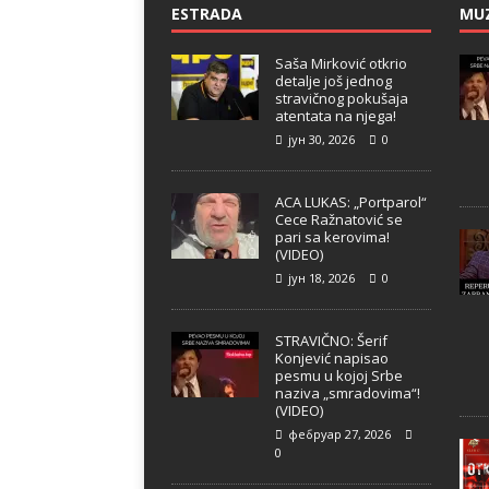
ESTRADA
MU
Saša Mirković otkrio
detalje još jednog
stravičnog pokušaja
atentata na njega!
јун 30, 2026
0
ACA LUKAS: „Portparol“
Cece Ražnatović se
pari sa kerovima!
(VIDEO)
јун 18, 2026
0
STRAVIČNO: Šerif
Konjević napisao
pesmu u kojoj Srbe
naziva „smradovima“!
(VIDEO)
фебруар 27, 2026
0