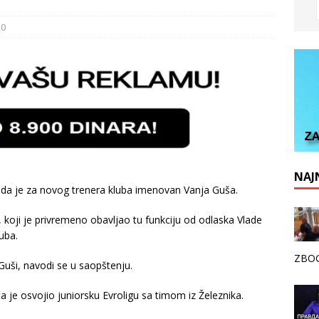
0
NAJN
e da je za novog trenera kluba imenovan Vanja Guša.
koji je privremeno obavljao tu funkciju od odlaska Vlade
uba.
ZBOG
Guši, navodi se u saopštenju.
je osvojio juniorsku Evroligu sa timom iz Železnika.