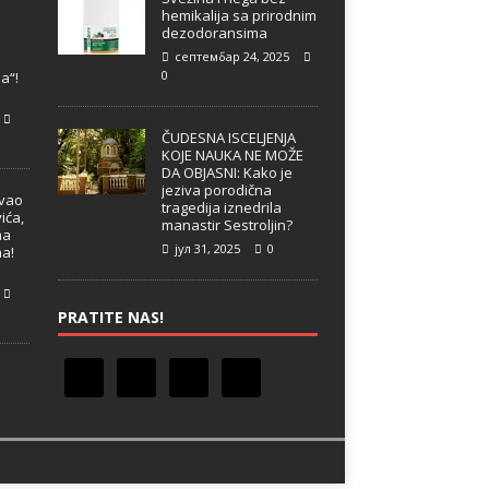
hemikalija sa prirodnim
dezodoransima
септембар 24, 2025
e
0
a“!
ČUDESNA ISCELJENJA
KOJE NAUKA NE MOŽE
DA OBJASNI: Kako je
jeziva porodična
ivao
tragedija iznedrila
ića,
manastir Sestroljin?
ma
јул 31, 2025
0
ma!
PRATITE NAS!