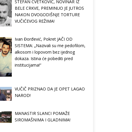
STEFAN CVETKOVIĆ, NOVINAR IZ
BELE CRKVE, PREMINUO JE JUTROS
NAKON DVOGODIŠNJE TORTURE
VUČIĆEVOG REŽIMA!
Ivan Đorđević, Pokret JAČI OD
SISTEMA: „Nazivali su me pedofilom,
alkosom i lopovom bez ijednog
dokaza. Istina će pobediti pred
institucijama!“
VUČIČ PRIZNAO DA JE OPET LAGAO
NAROD!
MANASTIR SLANCI POMAŽE
SIROMAŠNIMA I GLADNIMA!