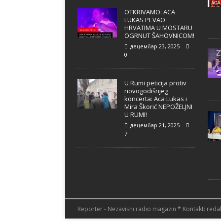
OTKRIVAMO: ACA
LUKAS PEVAO
HRVATIMA U MOSTARU
OGRNUT ŠAHOVNICOM!
децембар 23, 2025
0
U Rumi peticija protiv
novogodišnjeg
koncerta: Aca Lukas i
Mira Škorić NEPOŽELJNI
U RUMI!
децембар 21, 2025
7
Reporter - Nezavisni radio magazin * Kontakt: redak