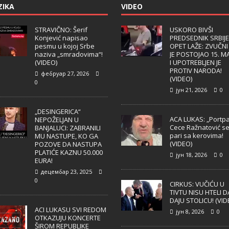
ZIKA
VIDEO
STRAVIČNO: Šerif
USKORO BIVŠI
Konjević napisao
PREDSEDNIK SRBIJE
pesmu u kojoj Srbe
OPET LAŽE: ZVUČNI
naziva „smradovima“!
JE POSTOJAO 15. M
(VIDEO)
I UPOTREBLJEN JE
PROTIV NARODA!
фебруар 27, 2026
(VIDEO)
0
јун 21, 2026
0
„DESINGERICA“
ACA LUKAS: „Portpa
NEPOŽELJAN U
Cece Ražnatović s
BANJALUCI: ZABRANILI
pari sa kerovima!
MU NASTUPE, KO GA
(VIDEO)
POZOVE DA NASTUPA
PLATIĆE KAZNU 50.000
јун 18, 2026
0
EURA!
децембар 23, 2025
0
CIRKUS: VUČIĆU U
TIVTU NISU HTELI D
DAJU STOLICU! (VID
ACI LUKASU SVI REDOM
јун 8, 2026
0
OTKAZUJU KONCERTE
ŠIROM REPUBLIKE