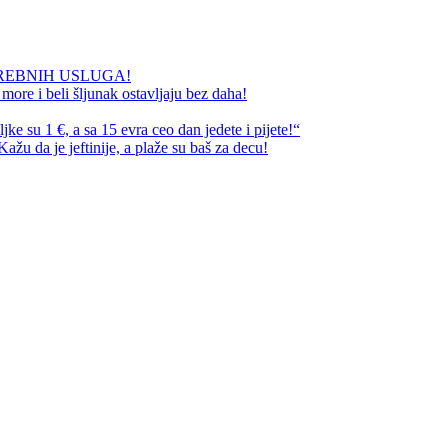
REBNIH USLUGA!
ore i beli šljunak ostavljaju bez daha!
e su 1 €, a sa 15 evra ceo dan jedete i pijete!“
ažu da je jeftinije, a plaže su baš za decu!