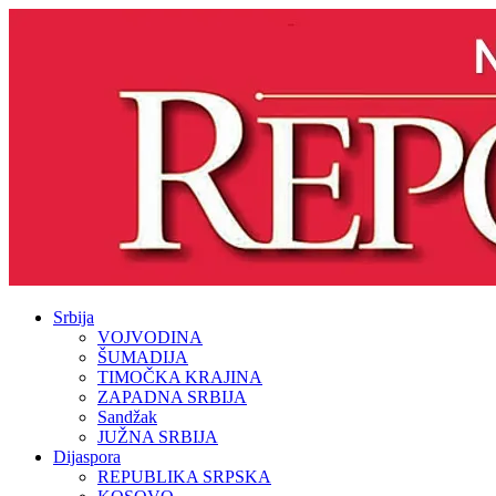
Srbija
VOJVODINA
ŠUMADIJA
TIMOČKA KRAJINA
ZAPADNA SRBIJA
Sandžak
JUŽNA SRBIJA
Dijaspora
REPUBLIKA SRPSKA