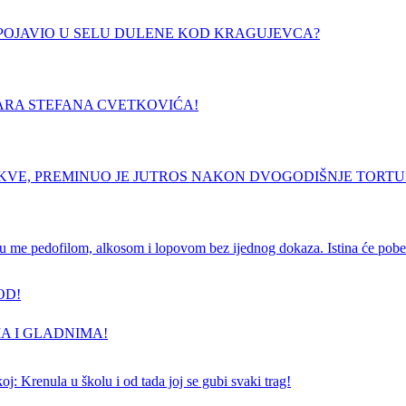
E POJAVIO U SELU DULENE KOD KRAGUJEVCA?
ARA STEFANA CVETKOVIĆA!
RKVE, PREMINUO JE JUTROS NAKON DVOGODIŠNJE TORT
e pedofilom, alkosom i lopovom bez ijednog dokaza. Istina će pobedi
OD!
A I GLADNIMA!
j: Krenula u školu i od tada joj se gubi svaki trag!