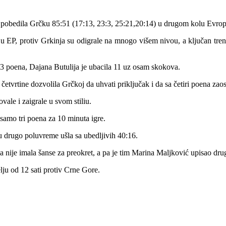
e pobedila Grčku 85:51 (17:13, 23:3, 25:21,20:14) u drugom kolu Evrop
u EP, protiv Grkinja su odigrale na mnogo višem nivou, a ključan trenut
3 poena, Dajana Butulija je ubacila 11 uz osam skokova.
šu četvrtine dozvolila Grčkoj da uhvati priključak i da sa četiri poena za
ale i zaigrale u svom stiliu.
 samo tri poena za 10 minuta igre.
 u drugo poluvreme ušla sa ubedljivih 40:16.
 nije imala šanse za preokret, a pa je tim Marina Maljković upisao drug
lju od 12 sati protiv Crne Gore.