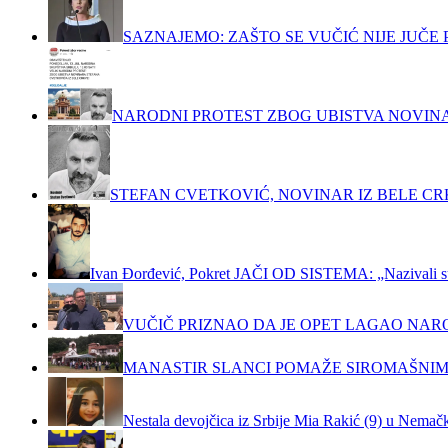
SAZNAJEMO: ZAŠTO SE VUČIĆ NIJE JUČ
NARODNI PROTEST ZBOG UBISTVA NOVIN
STEFAN CVETKOVIĆ, NOVINAR IZ BELE C
Ivan Đorđević, Pokret JAČI OD SISTEMA: „Nazivali su m
VUČIČ PRIZNAO DA JE OPET LAGAO NAR
MANASTIR SLANCI POMAŽE SIROMAŠNIM
Nestala devojčica iz Srbije Mia Rakić (9) u Nemačko