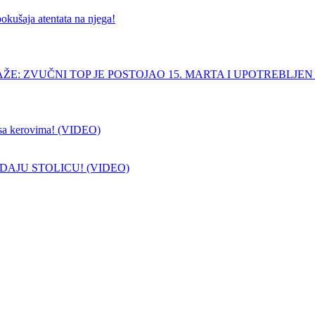
pokušaja atentata na njega!
ŽE: ZVUČNI TOP JE POSTOJAO 15. MARTA I UPOTREBLJEN
sa kerovima! (VIDEO)
DAJU STOLICU! (VIDEO)