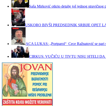
Saša Mirković otkrio detalje još jednog stravičnog 
USKORO BIVŠI PREDSEDNIK SRBIJE OPET LA
ACA LUKAS: „Portparol“ Cece Ražnatović se pari 
CIRKUS: VUČIĆU U TIVTU NISU HTELI DA 