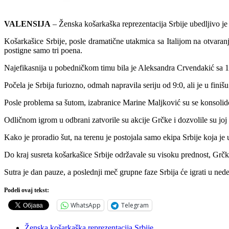
VALENSIJA
– Ženska košarkaška reprezentacija Srbije ubedljivo j
Košarkašice Srbije, posle dramatične utakmica sa Italijom na otvaranj
postigne samo tri poena.
Najefikasnija u pobedničkom timu bila je Aleksandra Crvendakić sa 1
Počela je Srbija furiozno, odmah napravila seriju od 9:0, ali je u fini
Posle problema sa šutom, izabranice Marine Maljković su se konsolidov
Odličnom igrom u odbrani zatvorile su akcije Grčke i dozvolile su joj
Kako je proradio šut, na terenu je postojala samo ekipa Srbije koja je
Do kraj susreta košarkašice Srbije održavale su visoku prednost, Grčka
Sutra je dan pauze, a poslednji meč grupne faze Srbija će igrati u nede
Podeli ovaj tekst:
WhatsApp
Telegram
Ženska košarkaška reprezentacija Srbije