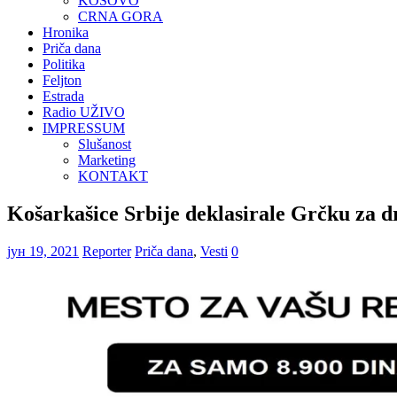
KOSOVO
CRNA GORA
Hronika
Priča dana
Politika
Feljton
Estrada
Radio UŽIVO
IMPRESSUM
Slušanost
Marketing
KONTAKT
Košarkašice Srbije deklasirale Grčku za 
јун 19, 2021
Reporter
Priča dana
,
Vesti
0