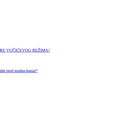
URE VUČIĆEVOG REŽIMA!
ti pred institucijama!“