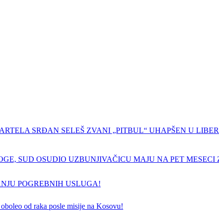
ARTELA SRĐAN SELEŠ ZVANI „PITBUL“ UHAPŠEN U LIBERI
GE, SUD OSUDIO UZBUNJIVAČICU MAJU NA PET MESECI Z
ANJU POGREBNIH USLUGA!
 je oboleo od raka posle misije na Kosovu!