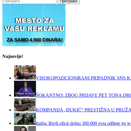
Претрага
за:
Najnovije!
VISOKOPOZICIONIRANI PRIPADNIK SNS K
ŠOKANTNO: ZBOG PRIJAVE PET TONA DRO
KOMPANIJA „ĐUKIĆ“ PRESTIŽNA U PRUŽ
Italija: Bivši oficir dobio 300.000 evra odštete jer