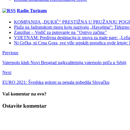
Radio Turizam
KOMPANIJA „ĐUKIĆ“ PRESTIŽNA U PRUŽANJU POG
Plaža na Jadranskom moru koju nazivaju „Havajima“: Tirkizno m
Zanzibar – Vodič za putovanje na ’’Ostrvo začina’’
VIJETNAM: Predivna destinacija iz snova za male pare: „Ležaljk
Ni Grčka, ni Crna Gora, sve više srpskih porodica ovde letuje: K
Previous
Vaterpolo klub Novi Beograd najkvalitetnija vaterpolo priča u Srbiji
Next
EURO 2021: Švedska golom sa penala pobedila Slovačku
Vaš komentar na ovo?
Ostavite komentar