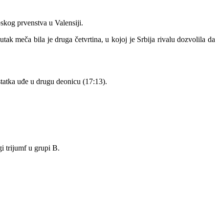
skog prvenstva u Valensiji.
ak meča bila je druga četvrtina, u kojoj je Srbija rivalu dozvolila da
ostatka uđe u drugu deonicu (17:13).
i trijumf u grupi B.