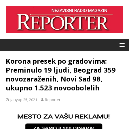
Korona presek po gradovima:
Preminulo 19 ljudi, Beograd 359
novozaraženih, Novi Sad 98,
ukupno 1.523 novoobolelih
јануар 25, 2021
Reporter