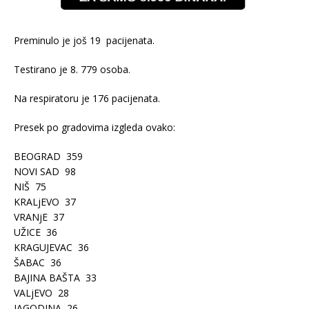
Preminulo je još 19 pacijenata.
Testirano je 8. 779 osoba.
Na respiratoru je 176 pacijenata.
Presek po gradovima izgleda ovako:
BEOGRAD 359
NOVI SAD 98
NIŠ 75
KRALjEVO 37
VRANjE 37
UŽICE 36
KRAGUJEVAC 36
ŠABAC 36
BAJINA BAŠTA 33
VALjEVO 28
JAGODINA 26