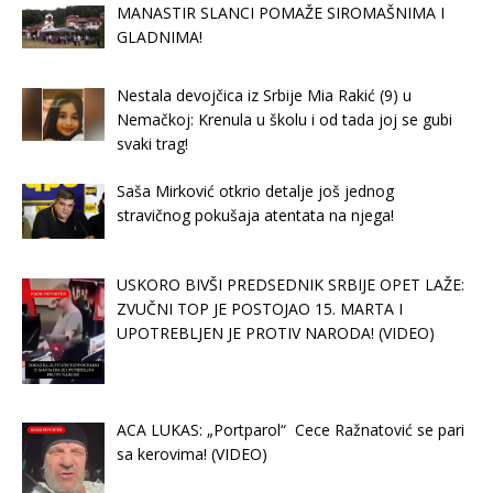
MANASTIR SLANCI POMAŽE SIROMAŠNIMA I
GLADNIMA!
Nestala devojčica iz Srbije Mia Rakić (9) u
Nemačkoj: Krenula u školu i od tada joj se gubi
svaki trag!
Saša Mirković otkrio detalje još jednog
stravičnog pokušaja atentata na njega!
USKORO BIVŠI PREDSEDNIK SRBIJE OPET LAŽE:
ZVUČNI TOP JE POSTOJAO 15. MARTA I
UPOTREBLJEN JE PROTIV NARODA! (VIDEO)
ACA LUKAS: „Portparol“ Cece Ražnatović se pari
sa kerovima! (VIDEO)