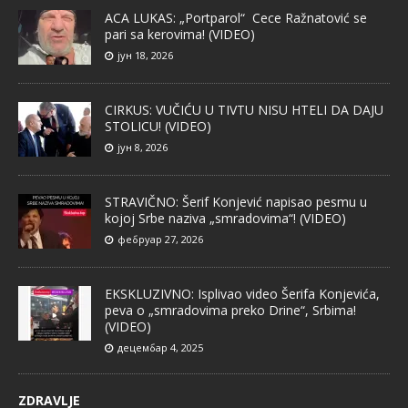
ACA LUKAS: „Portparol“ Cece Ražnatović se
pari sa kerovima! (VIDEO)
јун 18, 2026
CIRKUS: VUČIĆU U TIVTU NISU HTELI DA DAJU
STOLICU! (VIDEO)
јун 8, 2026
STRAVIČNO: Šerif Konjević napisao pesmu u
kojoj Srbe naziva „smradovima“! (VIDEO)
фебруар 27, 2026
EKSKLUZIVNO: Isplivao video Šerifa Konjevića,
peva o „smradovima preko Drine“, Srbima!
(VIDEO)
децембар 4, 2025
ZDRAVLJE