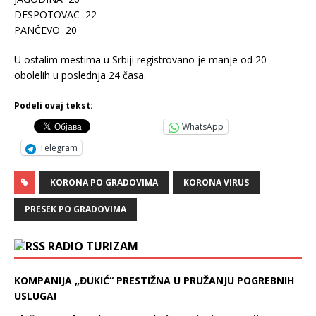
DESPOTOVAC 22
PANČEVO 20
U ostalim mestima u Srbiji registrovano je manje od 20
obolelih u poslednja 24 časa.
Podeli ovaj tekst:
WhatsApp
Telegram
KORONA PO GRADOVIMA
KORONA VIRUS
PRESEK PO GRADOVIMA
RADIO TURIZAM
KOMPANIJA „ĐUKIĆ“ PRESTIŽNA U PRUŽANJU POGREBNIH
USLUGA!