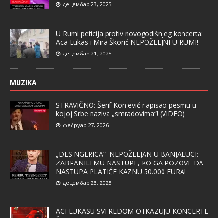
децембар 23, 2025
U Rumi peticija protiv novogodišnjeg koncerta:
Aca Lukas i Mira Škorić NEPOŽELJNI U RUMI!
децембар 21, 2025
MUZIKA
STRAVIČNO: Šerif Konjević napisao pesmu u
kojoj Srbe naziva „smradovima“! (VIDEO)
фебруар 27, 2026
„DESINGERICA“ NEPOŽELJAN U BANJALUCI:
ZABRANILI MU NASTUPE, KO GA POZOVE DA
NASTUPA PLATIĆE KAZNU 50.000 EURA!
децембар 23, 2025
ACI LUKASU SVI REDOM OTKAZUJU KONCERTE