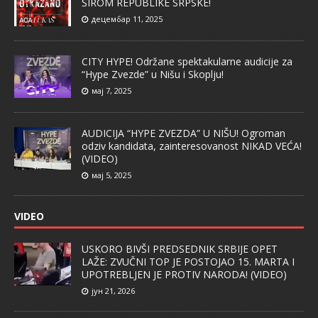
ŠIROM REPUBLIKE SRPSKE!
децембар 11, 2025
CITY HYPE! Održane spektakularne audicije za
“Hype Zvezde” u Nišu i Skoplju!
мај 7, 2025
AUDICIJA “HYPE ZVEZDA” U NIŠU! Ogroman
odziv kandidata, zainteresovanost NIKAD VEĆA!
(VIDEO)
мај 5, 2025
VIDEO
USKORO BIVŠI PREDSEDNIK SRBIJE OPET
LAŽE: ZVUČNI TOP JE POSTOJAO 15. MARTA I
UPOTREBLJEN JE PROTIV NARODA! (VIDEO)
јун 21, 2026