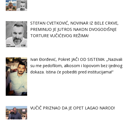
STEFAN CVETKOVIĆ, NOVINAR IZ BELE CRKVE,
PREMINUO JE JUTROS NAKON DVOGODIŠNJE
TORTURE VUČIĆEVOG REŽIMA!
Ivan Đorđević, Pokret JAČI OD SISTEMA: „Nazivali
su me pedofilom, alkosom i lopovom bez ijednog
dokaza. Istina će pobediti pred institucijama!“
VUČIČ PRIZNAO DA JE OPET LAGAO NAROD!