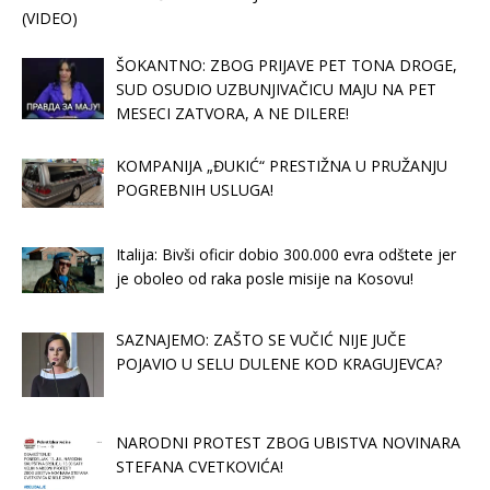
(VIDEO)
ŠOKANTNO: ZBOG PRIJAVE PET TONA DROGE,
SUD OSUDIO UZBUNJIVAČICU MAJU NA PET
MESECI ZATVORA, A NE DILERE!
KOMPANIJA „ĐUKIĆ“ PRESTIŽNA U PRUŽANJU
POGREBNIH USLUGA!
Italija: Bivši oficir dobio 300.000 evra odštete jer
je oboleo od raka posle misije na Kosovu!
SAZNAJEMO: ZAŠTO SE VUČIĆ NIJE JUČE
POJAVIO U SELU DULENE KOD KRAGUJEVCA?
NARODNI PROTEST ZBOG UBISTVA NOVINARA
STEFANA CVETKOVIĆA!