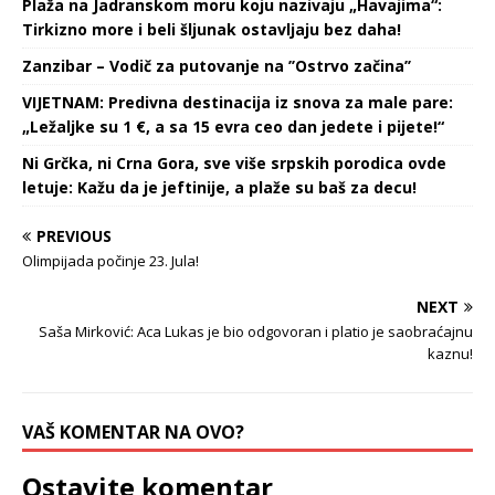
Plaža na Jadranskom moru koju nazivaju „Havajima“:
Tirkizno more i beli šljunak ostavljaju bez daha!
Zanzibar – Vodič za putovanje na ’’Ostrvo začina’’
VIJETNAM: Predivna destinacija iz snova za male pare:
„Ležaljke su 1 €, a sa 15 evra ceo dan jedete i pijete!“
Ni Grčka, ni Crna Gora, sve više srpskih porodica ovde
letuje: Kažu da je jeftinije, a plaže su baš za decu!
PREVIOUS
Olimpijada počinje 23. Jula!
NEXT
Saša Mirković: Aca Lukas je bio odgovoran i platio je saobraćajnu
kaznu!
VAŠ KOMENTAR NA OVO?
Ostavite komentar