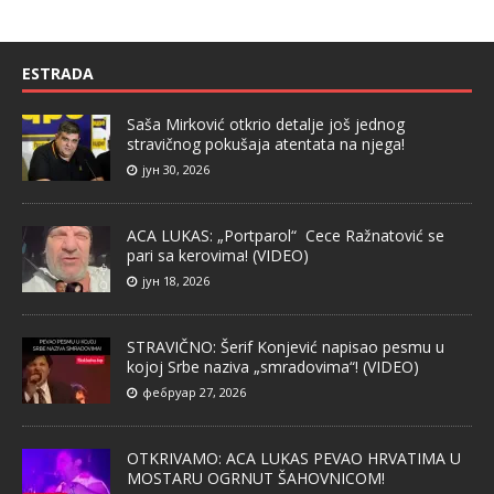
ESTRADA
Saša Mirković otkrio detalje još jednog
stravičnog pokušaja atentata na njega!
јун 30, 2026
ACA LUKAS: „Portparol“ Cece Ražnatović se
pari sa kerovima! (VIDEO)
јун 18, 2026
STRAVIČNO: Šerif Konjević napisao pesmu u
kojoj Srbe naziva „smradovima“! (VIDEO)
фебруар 27, 2026
OTKRIVAMO: ACA LUKAS PEVAO HRVATIMA U
MOSTARU OGRNUT ŠAHOVNICOM!