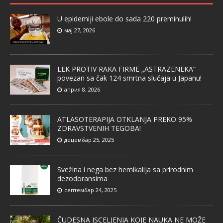
U epidemiji ebole do sada 220 preminulih!
мај 27, 2026
LEK PROTIV RAKA FIRME „ASTRAZENEKA“
povezan sa čak 124 smrtna slučaja u Japanu!
април 8, 2026
ATLASOTERAPIJA OTKLANJA PREKO 95%
ZDRAVSTVENIH TEGOBA!
децембар 25, 2025
Svežina i nega bez hemikalija sa prirodnim
dezodoransima
септембар 24, 2025
ČUDESNA ISCELJENJA KOJE NAUKA NE MOŽE