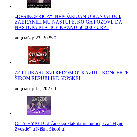
„DESINGERICA“ NEPOŽELJAN U BANJALUCI:
ZABRANILI MU NASTUPE, KO GA POZOVE DA
NASTUPA PLATIĆE KAZNU 50.000 EURA!
децембар 23, 2025
0
ACI LUKASU SVI REDOM OTKAZUJU KONCERTE
ŠIROM REPUBLIKE SRPSKE!
децембар 11, 2025
0
CITY HYPE! Održane spektakularne audicije za “Hype
Zvezde” u Nišu i Skoplju!