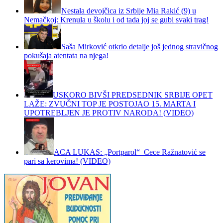
Nestala devojčica iz Srbije Mia Rakić (9) u
Nemačkoj: Krenula u školu i od tada joj se gubi svaki trag!
Saša Mirković otkrio detalje još jednog stravičnog
pokušaja atentata na njega!
USKORO BIVŠI PREDSEDNIK SRBIJE OPET
LAŽE: ZVUČNI TOP JE POSTOJAO 15. MARTA I
UPOTREBLJEN JE PROTIV NARODA! (VIDEO)
ACA LUKAS: „Portparol“ Cece Ražnatović se
pari sa kerovima! (VIDEO)