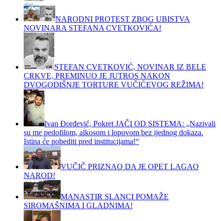
NARODNI PROTEST ZBOG UBISTVA
NOVINARA STEFANA CVETKOVIĆA!
STEFAN CVETKOVIĆ, NOVINAR IZ BELE
CRKVE, PREMINUO JE JUTROS NAKON
DVOGODIŠNJE TORTURE VUČIĆEVOG REŽIMA!
Ivan Đorđević, Pokret JAČI OD SISTEMA: „Nazivali
su me pedofilom, alkosom i lopovom bez ijednog dokaza.
Istina će pobediti pred institucijama!“
VUČIČ PRIZNAO DA JE OPET LAGAO
NAROD!
MANASTIR SLANCI POMAŽE
SIROMAŠNIMA I GLADNIMA!