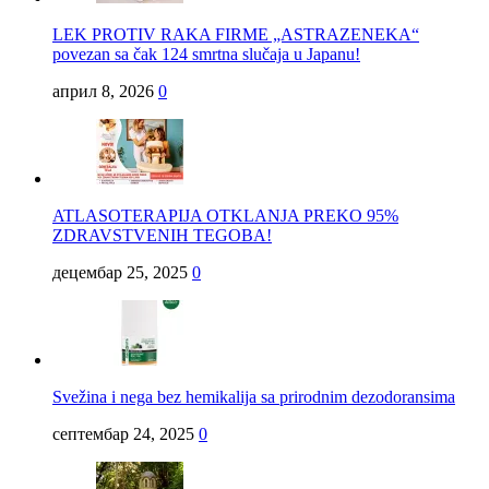
LEK PROTIV RAKA FIRME „ASTRAZENEKA“
povezan sa čak 124 smrtna slučaja u Japanu!
април 8, 2026
0
ATLASOTERAPIJA OTKLANJA PREKO 95%
ZDRAVSTVENIH TEGOBA!
децембар 25, 2025
0
Svežina i nega bez hemikalija sa prirodnim dezodoransima
септембар 24, 2025
0