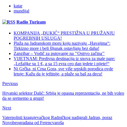
katar
mundijal
Radio Turizam
KOMPANIJA „ĐUKIĆ“ PRESTIŽNA U PRUŽANJU
POGREBNIH USLUGA!
Plaža na Jadranskom moru koju nazivaju „Havajima“:
Tirkizno more i beli šljunak ostavljaju bez daha!
Zanzibar – Vodič za putovanje na ’’Ostrvo začina’’
VIJETNAM: Predivna destinacija iz snova za male pare:
„Ležaljke su 1 €, a sa 15 evra ceo dan jedete i pijete!“
Ni Grčka, ni Crna Gora, sve više srpskih porodica ovde
letuje: Kažu da je jeftinije, a plaže su baš za decu!
Previous
Hrvatski selektor Dalić: Srbija je opasna reprezentacija, ne bih voleo
da se sretnemo u grupi!
Next
Vaterpolisti kragujevačkog Radničkog nadigrali Jadran, poraz
Novobeograđana od Ferencvaroša