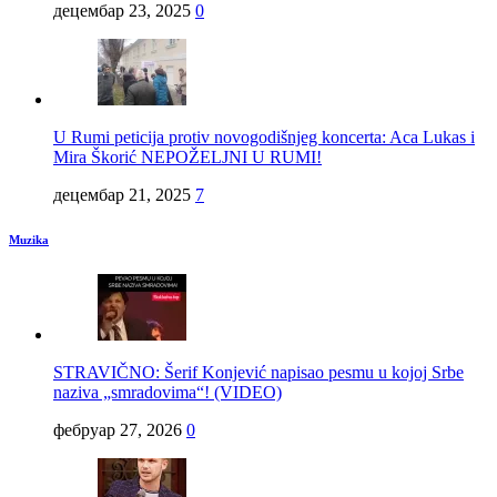
децембар 23, 2025
0
U Rumi peticija protiv novogodišnjeg koncerta: Aca Lukas i
Mira Škorić NEPOŽELJNI U RUMI!
децембар 21, 2025
7
Muzika
STRAVIČNO: Šerif Konjević napisao pesmu u kojoj Srbe
naziva „smradovima“! (VIDEO)
фебруар 27, 2026
0