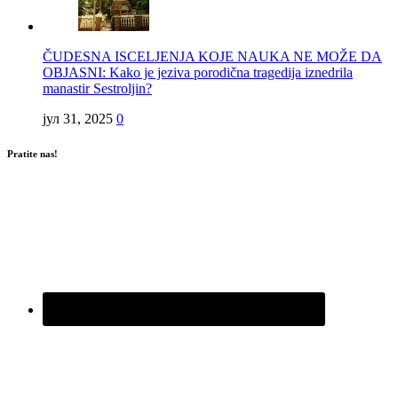
ČUDESNA ISCELJENJA KOJE NAUKA NE MOŽE DA
OBJASNI: Kako je jeziva porodična tragedija iznedrila
manastir Sestroljin?
јул 31, 2025
0
Pratite nas!