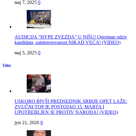
мај 7, 2025
0
AUDICIJA “HYPE ZVEZDA” U NIŠU! Ogroman odziv
kandidata, zainteresovanost NIKAD VEĆA! (VIDEO)
мај 5, 2025
0
Video
USKORO BIVŠI PREDSEDNIK SRBIJE OPET LAŽE:
ZVUČNI TOP JE POSTOJAO 15. MARTA I
UPOTREBLJEN JE PROTIV NARODA! (VIDEO)
јун 21, 2026
0