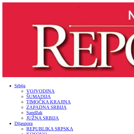
Srbija
VOJVODINA
ŠUMADIJA
TIMOČKA KRAJINA
ZAPADNA SRBIJA
Sandžak
JUŽNA SRBIJA
Dijaspora
REPUBLIKA SRPSKA