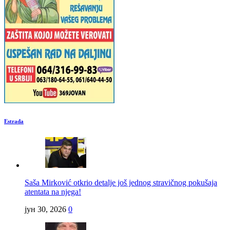
Estrada
Saša Mirković otkrio detalje još jednog stravičnog pokušaja
atentata na njega!
јун 30, 2026
0