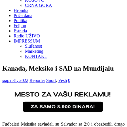
KOSOVO
CRNA GORA
Hronika
Priča dana
Politika
Feljton
Estrada
Radio UŽIVO
IMPRESSUM
Slušanost
Marketing
KONTAKT
Kanada, Meksiko i SAD na Mundijalu
март 31, 2022
Reporter
Sport
,
Vesti
0
Fudbaleri Meksika savladali su Salvador sa 2:0 i obezbedili drugo