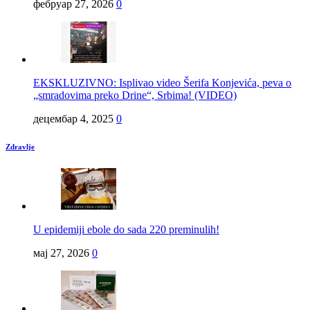
фебруар 27, 2026
0
EKSKLUZIVNO: Isplivao video Šerifa Konjevića, peva o
„smradovima preko Drine“, Srbima! (VIDEO)
децембар 4, 2025
0
Zdravlje
U epidemiji ebole do sada 220 preminulih!
мај 27, 2026
0