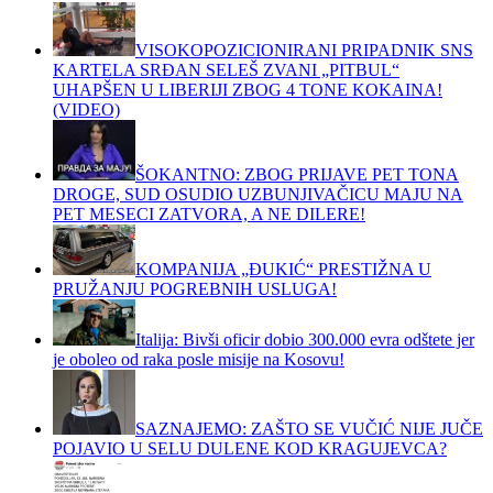
VISOKOPOZICIONIRANI PRIPADNIK SNS
KARTELA SRĐAN SELEŠ ZVANI „PITBUL“
UHAPŠEN U LIBERIJI ZBOG 4 TONE KOKAINA!
(VIDEO)
ŠOKANTNO: ZBOG PRIJAVE PET TONA
DROGE, SUD OSUDIO UZBUNJIVAČICU MAJU NA
PET MESECI ZATVORA, A NE DILERE!
KOMPANIJA „ĐUKIĆ“ PRESTIŽNA U
PRUŽANJU POGREBNIH USLUGA!
Italija: Bivši oficir dobio 300.000 evra odštete jer
je oboleo od raka posle misije na Kosovu!
SAZNAJEMO: ZAŠTO SE VUČIĆ NIJE JUČE
POJAVIO U SELU DULENE KOD KRAGUJEVCA?