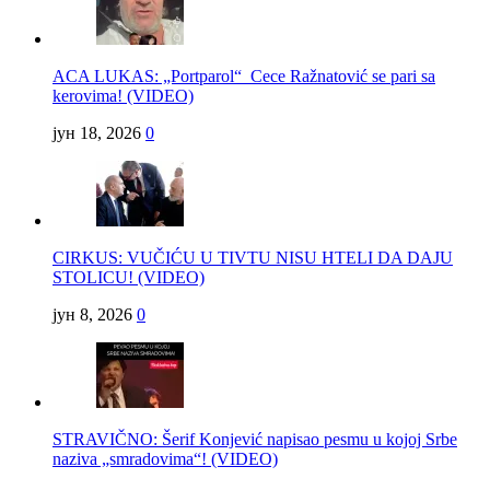
ACA LUKAS: „Portparol“ Cece Ražnatović se pari sa
kerovima! (VIDEO)
јун 18, 2026
0
CIRKUS: VUČIĆU U TIVTU NISU HTELI DA DAJU
STOLICU! (VIDEO)
јун 8, 2026
0
STRAVIČNO: Šerif Konjević napisao pesmu u kojoj Srbe
naziva „smradovima“! (VIDEO)