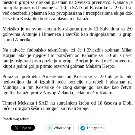
mesto u grupi za direkan plasman na Svetsko prvenstvo. Kanada je
pretrprla poraz od Paname sa 1:0, a SAD od Kostarike sa 2:0 ali su
već obezbedili plasman kao prvoplasirana i trećepčasirana ekipa dok
će se tim Kostarike boriti za plasman u baražu.
Meksiko je na svom terenu bio siguran protiv El Salvadora sa 2:0
golovima Antunje i Himeneza i završio kao drugoplasirani u grupi
ispred Amerike.
Na najveće fudbalsko takmičenje ići će i Zvezdin golman Milan
Borjan iako je njegov tim poražem od Paname sa 1:0 ali su već
ranije osigurali prvu poziciju u grupi. Borjan je ovaj meč proveo na
klupi a jedini gol je primio rezervni golman Maksim Krepo.
Poraz su pretrpeli i Amerikanci od Kostarike sa 2:0 ali je to bilo
nedovoljno da bi izgubili treću poziciju na tabeli i plasman na
Mundijal, a tim Kostarike će zbog slabije gol razlike kao četvrti
igrati u baražu protiv Novog Zelanda, jedan meč u Kataru.
Timovi Meksika i SAD na sutrašnjem žrebu od 18 časova u Dohi
biće u drugom šeširu i mogući su rivali Srbije.
Podeli ovaj tekst:
WhatsApp
Telegram