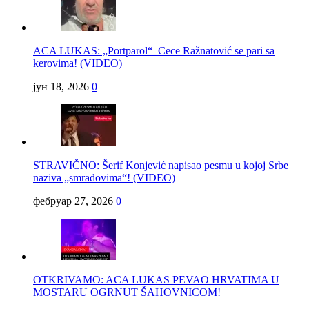
ACA LUKAS: „Portparol“ Cece Ražnatović se pari sa
kerovima! (VIDEO)
јун 18, 2026
0
STRAVIČNO: Šerif Konjević napisao pesmu u kojoj Srbe
naziva „smradovima“! (VIDEO)
фебруар 27, 2026
0
OTKRIVAMO: ACA LUKAS PEVAO HRVATIMA U
MOSTARU OGRNUT ŠAHOVNICOM!