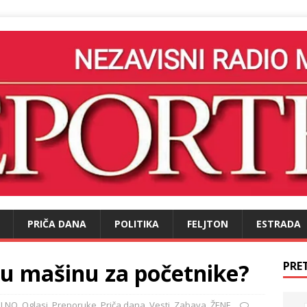
PRIČA DANA
POLITIKA
FELJTON
ESTRADA
ću mašinu za početnike?
PRE
ELNO
,
Oglasi
,
Preporuke
,
Priča dana
,
Vesti
,
Zabava
,
ŽENE