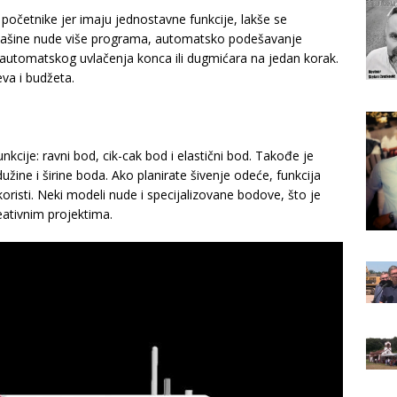
početnike jer imaju jednostavne funkcije, lakše se
e mašine nude više programa, automatsko podešavanje
 automatskog uvlačenja konca ili dugmićara na jedan korak.
eva i budžeta.
kcije: ravni bod, cik-cak bod i elastični bod. Takođe je
ine i širine boda. Ako planirate šivenje odeće, funkcija
oristi. Neki modeli nude i specijalizovane bodove, što je
eativnim projektima.