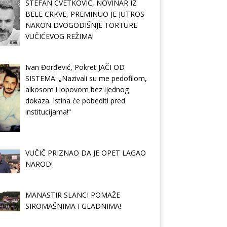
STEFAN CVETKOVIĆ, NOVINAR IZ
BELE CRKVE, PREMINUO JE JUTROS
NAKON DVOGODIŠNJE TORTURE
VUČIĆEVOG REŽIMA!
Ivan Đorđević, Pokret JAČI OD
SISTEMA: „Nazivali su me pedofilom,
alkosom i lopovom bez ijednog
dokaza. Istina će pobediti pred
institucijama!“
VUČIČ PRIZNAO DA JE OPET LAGAO
NAROD!
MANASTIR SLANCI POMAŽE
SIROMAŠNIMA I GLADNIMA!