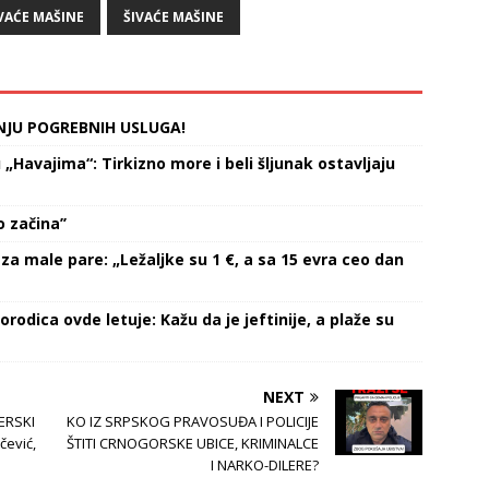
VAĆE MAŠINE
ŠIVAĆE MAŠINE
NJU POGREBNIH USLUGA!
Havajima“: Tirkizno more i beli šljunak ostavljaju
 začina’’
za male pare: „Ležaljke su 1 €, a sa 15 evra ceo dan
orodica ovde letuje: Kažu da je jeftinije, a plaže su
NEXT
ERSKI
KO IZ SRPSKOG PRAVOSUĐA I POLICIJE
čević,
ŠTITI CRNOGORSKE UBICE, KRIMINALCE
!
I NARKO-DILERE?