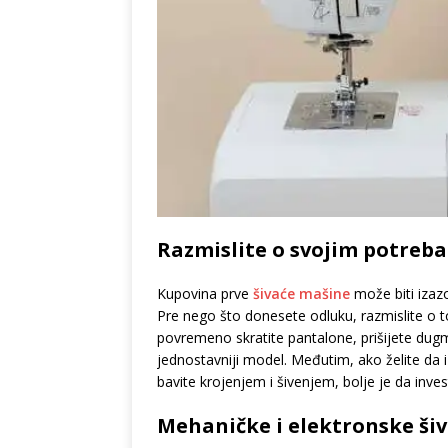
Razmislite o svojim potreb
Kupovina prve
šivaće mašine
može biti izaz
Pre nego što donesete odluku, razmislite o to
povremeno skratite pantalone, prišijete dugme
jednostavniji model. Međutim, ako želite da 
bavite krojenjem i šivenjem, bolje je da inves
Mehaničke i elektronske ši