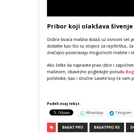
Pribor koji olakšava šivenje
Dobra šivaća mašina dolazi uz osnovni set pr
dodatke kao što su stopice za rajsferšlus, za 
značajno povećavaju mogućnosti mašine i olak
Ako želite da napravite pravi izbor i započn
mašinom, obavezno pogledajte ponudu
Bag
početnike, kao i stručne savete koji će vam
Podeli ovaj tekst:
WhatsApp
Telegram
BAGAT PRO
BAGATPRO.RS
D