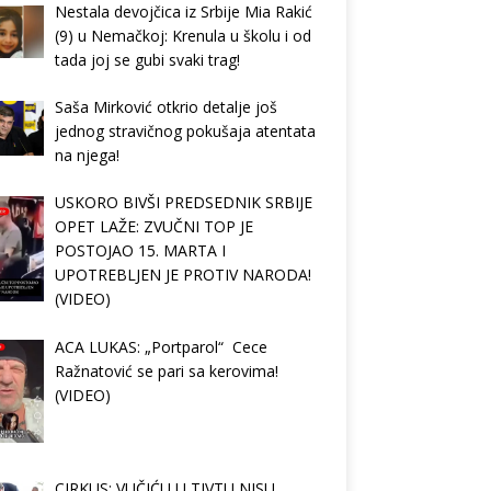
Nestala devojčica iz Srbije Mia Rakić
(9) u Nemačkoj: Krenula u školu i od
tada joj se gubi svaki trag!
Saša Mirković otkrio detalje još
jednog stravičnog pokušaja atentata
na njega!
USKORO BIVŠI PREDSEDNIK SRBIJE
OPET LAŽE: ZVUČNI TOP JE
POSTOJAO 15. MARTA I
UPOTREBLJEN JE PROTIV NARODA!
(VIDEO)
ACA LUKAS: „Portparol“ Cece
Ražnatović se pari sa kerovima!
(VIDEO)
CIRKUS: VUČIĆU U TIVTU NISU