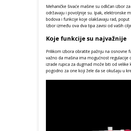
Mehaničke šivaće mašine su odličan izbor za 
održavaju i povoljnije su. Ipak, elektronsk
bodova i funkcije koje olakšavaju rad, poput
Izbor između ova dva tipa zavisi od vaših cilj
Koje funkcije su najvažnije
Prilikom izbora obratite pažnju na osnovne fun
važno da mašina ima mogućnost regulacije duž
izrade rupica za dugmad može biti od velike k
pogodno za one koji žele da se okušaju u kr