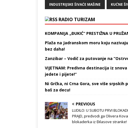
INDUSTRIJSKE ŠIVAĆE MAŠINE
KUĆNE ŠI
RADIO TURIZAM
KOMPANIJA „ĐUKIĆ“ PRESTIŽNA U PRUŽA
Plaža na Jadranskom moru koju nazivaju „
bez daha!
Zanzibar – Vodič za putovanje na ’’Ostrvo
VIJETNAM: Predivna destinacija iz snova 
jedete i pijete!“
Ni Grčka, ni Crna Gora, sve više srpskih p
baš za decu!
PREVIOUS
LUDILO: U SUBOTU PRVI BLOKAD
PRAJD, predvodi ga Olivera Kova
blokaderka iz Đilasove stranke