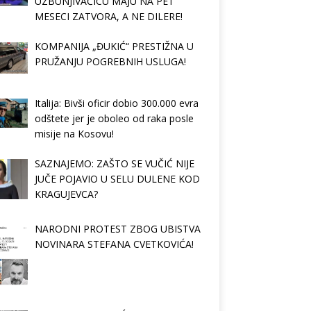
UZBUNJIVAČICU MAJU NA PET
MESECI ZATVORA, A NE DILERE!
KOMPANIJA „ĐUKIĆ“ PRESTIŽNA U
PRUŽANJU POGREBNIH USLUGA!
Italija: Bivši oficir dobio 300.000 evra
odštete jer je oboleo od raka posle
misije na Kosovu!
SAZNAJEMO: ZAŠTO SE VUČIĆ NIJE
JUČE POJAVIO U SELU DULENE KOD
KRAGUJEVCA?
NARODNI PROTEST ZBOG UBISTVA
NOVINARA STEFANA CVETKOVIĆA!