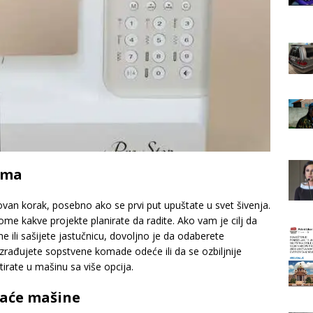
ama
ovan korak, posebno ako se prvi put upuštate u svet šivenja.
me kakve projekte planirate da radite. Ako vam je cilj da
 ili sašijete jastučnicu, dovoljno je da odaberete
izrađujete sopstvene komade odeće ili da se ozbiljnije
tirate u mašinu sa više opcija.
vaće mašine