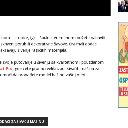
ibora – stopice, igle i špulne. Vremenom možete nabaviti
skriveni porub ili dekorativne šavove. Ovi mali dodaci
šavaju šivenje različitih materijala.
ete svoje putovanje u šivenju sa kvalitetnom i pouzdanom
at Pro
, gde ćete pronaći veliki izbor šivaćih mašina za
 pomoći da pronađete model baš po vašoj meri.
ODACI ZA ŠIVAĆU MAŠINU