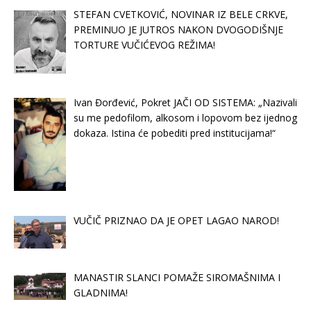
STEFAN CVETKOVIĆ, NOVINAR IZ BELE CRKVE,
PREMINUO JE JUTROS NAKON DVOGODIŠNJE
TORTURE VUČIĆEVOG REŽIMA!
Ivan Đorđević, Pokret JAČI OD SISTEMA: „Nazivali
su me pedofilom, alkosom i lopovom bez ijednog
dokaza. Istina će pobediti pred institucijama!“
VUČIČ PRIZNAO DA JE OPET LAGAO NAROD!
MANASTIR SLANCI POMAŽE SIROMAŠNIMA I
GLADNIMA!