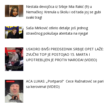
Nestala devojčica iz Srbije Mia Rakić (9) u
Nemačkoj: Krenula u školu i od tada joj se gubi
svaki trag!
Saša Mirković otkrio detalje još jednog
stravičnog pokušaja atentata na njega!
USKORO BIVŠI PREDSEDNIK SRBIJE OPET LAŽE:
ZVUČNI TOP JE POSTOJAO 15. MARTA I
UPOTREBLJEN JE PROTIV NARODA! (VIDEO)
ACA LUKAS: „Portparol“ Cece Ražnatović se pari
sa kerovima! (VIDEO)