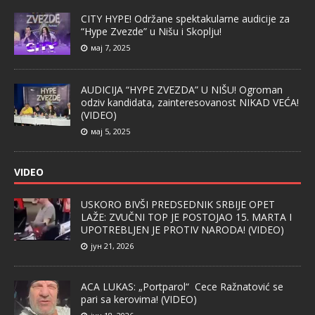
CITY HYPE! Održane spektakularne audicije za
“Hype Zvezde” u Nišu i Skoplju!
мај 7, 2025
AUDICIJA “HYPE ZVEZDA” U NIŠU! Ogroman
odziv kandidata, zainteresovanost NIKAD VEĆA!
(VIDEO)
мај 5, 2025
VIDEO
USKORO BIVŠI PREDSEDNIK SRBIJE OPET
LAŽE: ZVUČNI TOP JE POSTOJAO 15. MARTA I
UPOTREBLJEN JE PROTIV NARODA! (VIDEO)
јун 21, 2026
ACA LUKAS: „Portparol“ Cece Ražnatović se
pari sa kerovima! (VIDEO)