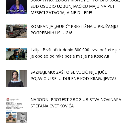
SUD OSUDIO UZBUNJIVAČICU MAJU NA PET
MESECI ZATVORA, A NE DILERE!
KOMPANIJA „ĐUKIĆ“ PRESTIŽNA U PRUŽANJU
POGREBNIH USLUGA!
Italija: Bivši oficir dobio 300.000 evra odštete jer
je oboleo od raka posle misije na Kosovu!
SAZNAJEMO: ZAŠTO SE VUČIĆ NIJE JUČE
POJAVIO U SELU DULENE KOD KRAGUJEVCA?
NARODNI PROTEST ZBOG UBISTVA NOVINARA
STEFANA CVETKOVIĆA!