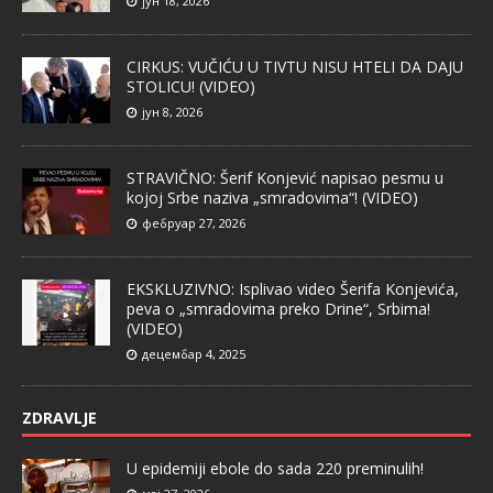
јун 18, 2026
CIRKUS: VUČIĆU U TIVTU NISU HTELI DA DAJU
STOLICU! (VIDEO)
јун 8, 2026
STRAVIČNO: Šerif Konjević napisao pesmu u
kojoj Srbe naziva „smradovima“! (VIDEO)
фебруар 27, 2026
EKSKLUZIVNO: Isplivao video Šerifa Konjevića,
peva o „smradovima preko Drine“, Srbima!
(VIDEO)
децембар 4, 2025
ZDRAVLJE
U epidemiji ebole do sada 220 preminulih!