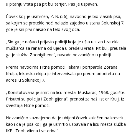
u pitanju vrsta psa pit bul terijer. Pas je uspavan.
Čovek koji je usmrćen, Z. B. (56), navodno je bio vlasnik psa,
sa kojim se protekle noći nalazio zajedno u stanu Solunskoj 7,
gde je sin prvi naišao na telo svog oca.
„Sin ga je našao i prijavio policiji koja je ušla u stan i zatekla
muškarca sa ranama od ujeda u predelu vrata. Pit bul, preuzela
ga je služba Zoohigihene“, navode nezvanično u policiji.
Prema navodima Hitne pomoći, lekara i portparola Zorana
Krulja, lekarska ekipa je intervenisala po prvom prioritetu na
adresi u Solunskoj 7.
„Konstatovana je smrt na licu mesta. Muškarac, 1968. godište.
Prisutni su policija i Zoohigijena“, prenosi za naš list dr Krulj, iz
izveštaja Hitne pomoći.
Nezvanično saznajemo da je ubijeni čovek zatečen na krevetu,
kao i da je psa koji ga je usmrtio uspavala na licu mesta služba
JKP „Zoohigijena i veterina“.