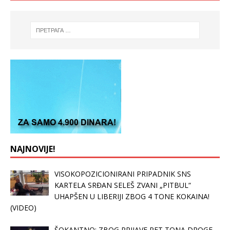
NAJNOVIJE!
VISOKOPOZICIONIRANI PRIPADNIK SNS
KARTELA SRĐAN SELEŠ ZVANI „PITBUL“
UHAPŠEN U LIBERIJI ZBOG 4 TONE KOKAINA!
(VIDEO)
ŠOKANTNO: ZBOG PRIJAVE PET TONA DROGE,