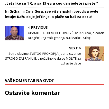
„Ležaljke su 1 €, a sa 15 evra ceo dan jedete i pijete!“
Ni Grčka, ni Crna Gora, sve više srpskih porodica ovde
letuje: Kažu da je jeftinije, a plaže su baš za decu!
PREVIOUS
UPAMTITE DOBRO LICE OVOG ČOVEKA: Ovo je Zoran
Dragišić, koji traži gradnju nuklearki u Srbiji!
NEXT
Sutra slavimo SVETOG PROKOPIJA: Jedna stvar se
STROGO ZABRANJUJE, a poželjno je da se MOLITE za
zdravlje dece
VAŠ KOMENTAR NA OVO?
Ostavite komentar