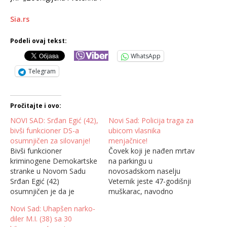
Sia.rs
Podeli ovaj tekst:
WhatsApp
Telegram
Pročitajte i ovo:
NOVI SAD: Srđan Egić (42),
Novi Sad: Policija traga za
bivši funkcioner DS-a
ubicom vlasnika
osumnjičen za silovanje!
menjačnice!
Bivši funkcioner
Čovek koji je nađen mrtav
kriminogene Demokartske
na parkingu u
stranke u Novom Sadu
novosadskom naselju
Srđan Egić (42)
Veternik jeste 47-godišnji
osumnjičen je da je
muškarac, navodno
silovao devojku iz Kule u
vlasnik menjačnice J. J. koji
Novi Sad: Uhapšen narko-
sredu, na 8.mart, koja je
je pretučen do smrti, dok
diler M.I. (38) sa 30
došla u Novi Sad da traži
za počinicem ubistva