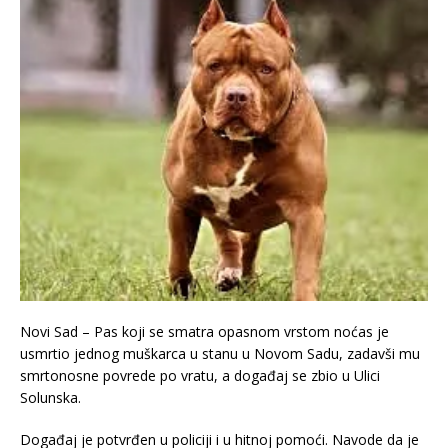
Novi Sad – Pas koji se smatra opasnom vrstom noćas je
usmrtio jednog muškarca u stanu u Novom Sadu, zadavši mu
smrtonosne povrede po vratu, a događaj se zbio u Ulici
Solunska.
Događaj je potvrđen u policiji i u hitnoj pomoći. Navode da je