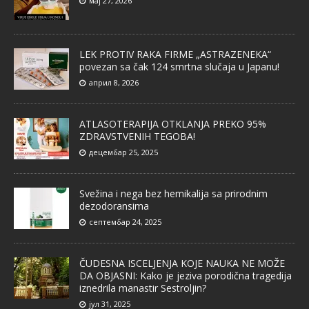
мај 27, 2026
LEK PROTIV RAKA FIRME „ASTRAZENEKA“
povezan sa čak 124 smrtna slučaja u Japanu!
април 8, 2026
ATLASOTERAPIJA OTKLANJA PREKO 95%
ZDRAVSTVENIH TEGOBA!
децембар 25, 2025
Svežina i nega bez hemikalija sa prirodnim
dezodoransima
септембар 24, 2025
ČUDESNA ISCELJENJA KOJE NAUKA NE MOŽE
DA OBJASNI: Kako je jeziva porodična tragedija
iznedrila manastir Sestroljin?
јул 31, 2025