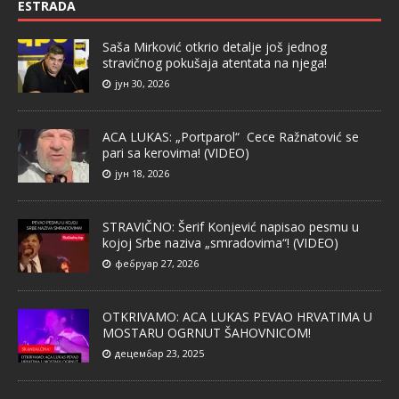
ESTRADA
Saša Mirković otkrio detalje još jednog
stravičnog pokušaja atentata na njega!
јун 30, 2026
ACA LUKAS: „Portparol“ Cece Ražnatović se
pari sa kerovima! (VIDEO)
јун 18, 2026
STRAVIČNO: Šerif Konjević napisao pesmu u
kojoj Srbe naziva „smradovima“! (VIDEO)
фебруар 27, 2026
OTKRIVAMO: ACA LUKAS PEVAO HRVATIMA U
MOSTARU OGRNUT ŠAHOVNICOM!
децембар 23, 2025