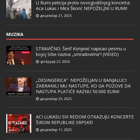
U Rumi peticija protiv novogodišnjeg koncerta:
Aca Lukas i Mira Škorić NEPOŽELJNI U RUMI!
децембар 21, 2025
MUZIKA
STRAVIČNO: Šerif Konjević napisao pesmu u
kojoj Srbe naziva „smradovima“! (VIDEO)
фебруар 27, 2026
„DESINGERICA“ NEPOŽELJAN U BANJALUCI:
ZABRANILI MU NASTUPE, KO GA POZOVE DA
NASTUPA PLATIĆE KAZNU 50.000 EURA!
децембар 23, 2025
ACI LUKASU SVI REDOM OTKAZUJU KONCERTE
ŠIROM REPUBLIKE SRPSKE!
децембар 11, 2025