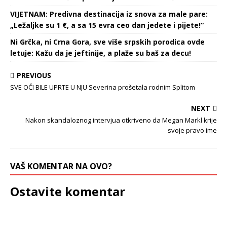
VIJETNAM: Predivna destinacija iz snova za male pare:
„Ležaljke su 1 €, a sa 15 evra ceo dan jedete i pijete!“
Ni Grčka, ni Crna Gora, sve više srpskih porodica ovde
letuje: Kažu da je jeftinije, a plaže su baš za decu!
PREVIOUS
SVE OČI BILE UPRTE U NJU Severina prošetala rodnim Splitom
NEXT
Nakon skandaloznog intervjua otkriveno da Megan Markl krije
svoje pravo ime
VAŠ KOMENTAR NA OVO?
Ostavite komentar