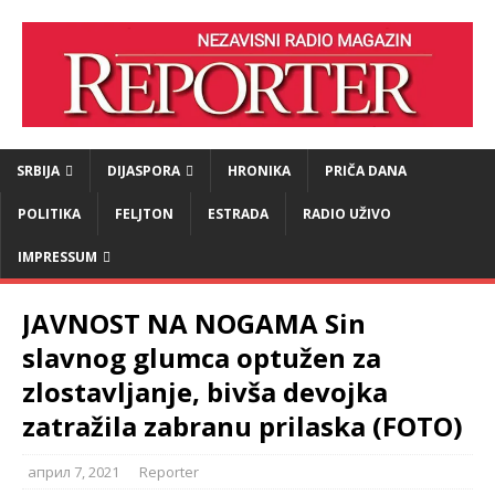
SRBIJA
DIJASPORA
HRONIKA
PRIČA DANA
POLITIKA
FELJTON
ESTRADA
RADIO UŽIVO
IMPRESSUM
JAVNOST NA NOGAMA Sin
slavnog glumca optužen za
zlostavljanje, bivša devojka
zatražila zabranu prilaska (FOTO)
април 7, 2021
Reporter