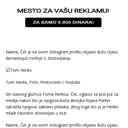
Naime, Čet je na svom Instagram profilu objavio dužu izjavu
demantujući tvrdnje o zlostavljanju.
Tom Henks, Foto: Printscreen / Youtube
Sin slavnog glumca Toma Henksa, Čet, oglasio se prvi put za
medije nakon što je njegova bivša devojka Kijana Parker
zatražila njegovu zabranu prilaska, zbog toga što ju je Henks
mlađi navodno zlostavljao u vezi.
Naime, Čet je na svom Instagram profilu objavio dužu izjavu