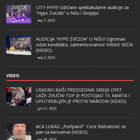
CITY HYPE! Održane spektakularne audicije za
“Hype Zvezde” u Nišu i Skoplju!
мај 7, 2025
AUDICIJA “HYPE ZVEZDA” U NIŠU! Ogroman
odziv kandidata, zainteresovanost NIKAD VEĆA!
(VIDEO)
мај 5, 2025
VIDEO
USKORO BIVŠI PREDSEDNIK SRBIJE OPET
LAŽE: ZVUČNI TOP JE POSTOJAO 15. MARTA I
UPOTREBLJEN JE PROTIV NARODA! (VIDEO)
јун 21, 2026
ACA LUKAS: „Portparol“ Cece Ražnatović se
pari sa kerovima! (VIDEO)
јун 18, 2026