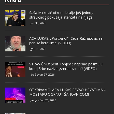
ESTRADA
Saša Mirković otkrio detalje još jednog
stravičnog pokušaja atentata na njega!
јун 30, 2026
ACA LUKAS: „Portparol“ Cece Ražnatović se
pari sa kerovima! (VIDEO)
јун 18, 2026
STRAVIČNO: Šerif Konjević napisao pesmu u
kojoj Srbe naziva „smradovima“! (VIDEO)
фебруар 27, 2026
OTKRIVAMO: ACA LUKAS PEVAO HRVATIMA U
MOSTARU OGRNUT ŠAHOVNICOM!
децембар 23, 2025