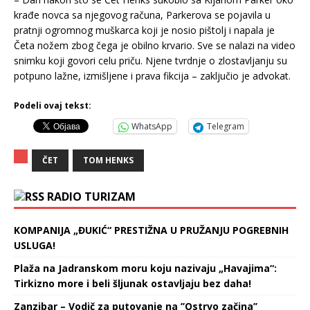
krađe novca sa njegovog računa, Parkerova se pojavila u
pratnji ogromnog muškarca koji je nosio pištolj i napala je
Četa nožem zbog čega je obilno krvario. Sve se nalazi na video
snimku koji govori celu priču. Njene tvrdnje o zlostavljanju su
potpuno lažne, izmišljene i prava fikcija – zaključio je advokat.
Podeli ovaj tekst:
WhatsApp
Telegram
ČET
TOM HENKS
RADIO TURIZAM
KOMPANIJA „ĐUKIĆ“ PRESTIŽNA U PRUŽANJU POGREBNIH
USLUGA!
Plaža na Jadranskom moru koju nazivaju „Havajima“:
Tirkizno more i beli šljunak ostavljaju bez daha!
Zanzibar – Vodič za putovanje na ’’Ostrvo začina’’