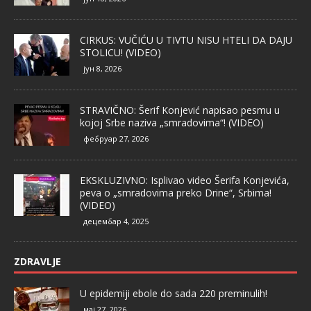
CIRKUS: VUČIĆU U TIVTU NISU HTELI DA DAJU
STOLICU! (VIDEO)
јун 8, 2026
STRAVIČNO: Šerif Konjević napisao pesmu u
kojoj Srbe naziva „smradovima“! (VIDEO)
фебруар 27, 2026
EKSKLUZIVNO: Isplivao video Šerifa Konjevića,
peva o „smradovima preko Drine“, Srbima!
(VIDEO)
децембар 4, 2025
ZDRAVLJE
U epidemiji ebole do sada 220 preminulih!
мај 27, 2026