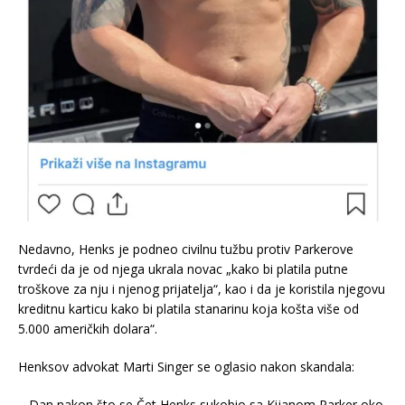
Nedavno, Henks je podneo civilnu tužbu protiv Parkerove
tvrdeći da je od njega ukrala novac „kako bi platila putne
troškove za nju i njenog prijatelja“, kao i da je koristila njegovu
kreditnu karticu kako bi platila stanarinu koja košta više od
5.000 američkih dolara“.
Henksov advokat Marti Singer se oglasio nakon skandala:
– Dan nakon što se Čet Henks sukobio sa Kijanom Parker oko