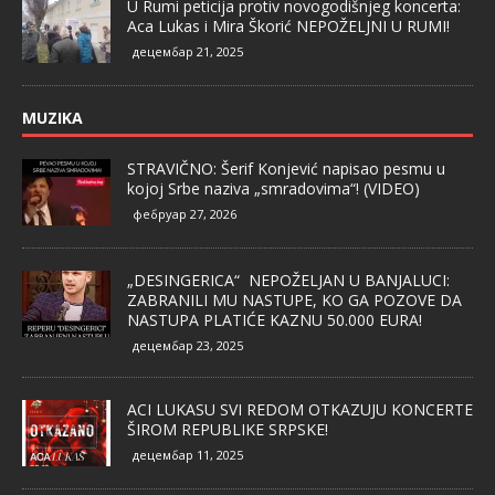
U Rumi peticija protiv novogodišnjeg koncerta:
Aca Lukas i Mira Škorić NEPOŽELJNI U RUMI!
децембар 21, 2025
MUZIKA
STRAVIČNO: Šerif Konjević napisao pesmu u
kojoj Srbe naziva „smradovima“! (VIDEO)
фебруар 27, 2026
„DESINGERICA“ NEPOŽELJAN U BANJALUCI:
ZABRANILI MU NASTUPE, KO GA POZOVE DA
NASTUPA PLATIĆE KAZNU 50.000 EURA!
децембар 23, 2025
ACI LUKASU SVI REDOM OTKAZUJU KONCERTE
ŠIROM REPUBLIKE SRPSKE!
децембар 11, 2025