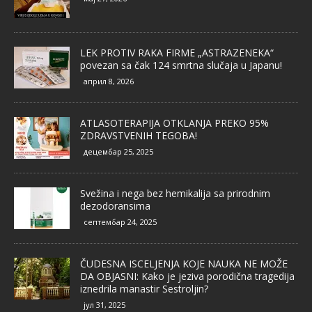
LEK PROTIV RAKA FIRME „ASTRAZENEKA“
povezan sa čak 124 smrtna slučaja u Japanu!
април 8, 2026
ATLASOTERAPIJA OTKLANJA PREKO 95%
ZDRAVSTVENIH TEGOBA!
децембар 25, 2025
Svežina i nega bez hemikalija sa prirodnim
dezodoransima
септембар 24, 2025
ČUDESNA ISCELJENJA KOJE NAUKA NE MOŽE
DA OBJASNI: Kako je jeziva porodična tragedija
iznedrila manastir Sestroljin?
јул 31, 2025