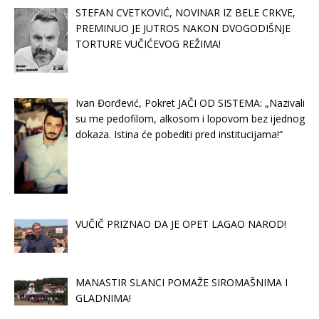
STEFAN CVETKOVIĆ, NOVINAR IZ BELE CRKVE,
PREMINUO JE JUTROS NAKON DVOGODIŠNJE
TORTURE VUČIĆEVOG REŽIMA!
Ivan Đorđević, Pokret JAČI OD SISTEMA: „Nazivali
su me pedofilom, alkosom i lopovom bez ijednog
dokaza. Istina će pobediti pred institucijama!“
VUČIČ PRIZNAO DA JE OPET LAGAO NAROD!
MANASTIR SLANCI POMAŽE SIROMAŠNIMA I
GLADNIMA!