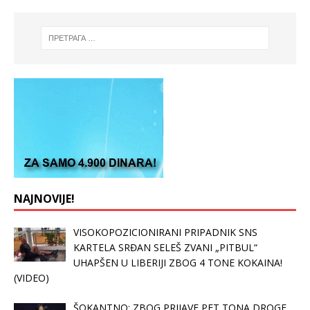
NAJNOVIJE!
VISOKOPOZICIONIRANI PRIPADNIK SNS
KARTELA SRĐAN SELEŠ ZVANI „PITBUL“
UHAPŠEN U LIBERIJI ZBOG 4 TONE KOKAINA!
(VIDEO)
ŠOKANTNO: ZBOG PRIJAVE PET TONA DROGE,