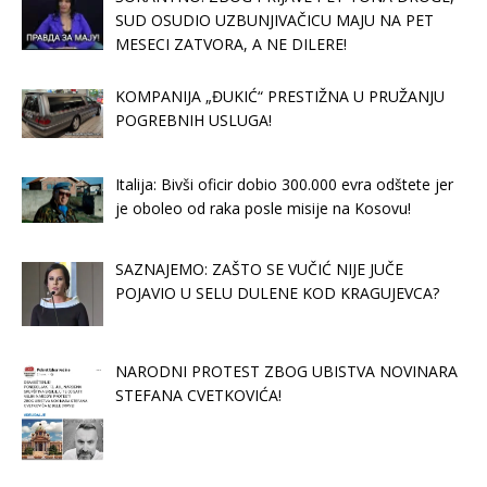
SUD OSUDIO UZBUNJIVAČICU MAJU NA PET
MESECI ZATVORA, A NE DILERE!
KOMPANIJA „ĐUKIĆ“ PRESTIŽNA U PRUŽANJU
POGREBNIH USLUGA!
Italija: Bivši oficir dobio 300.000 evra odštete jer
je oboleo od raka posle misije na Kosovu!
SAZNAJEMO: ZAŠTO SE VUČIĆ NIJE JUČE
POJAVIO U SELU DULENE KOD KRAGUJEVCA?
NARODNI PROTEST ZBOG UBISTVA NOVINARA
STEFANA CVETKOVIĆA!