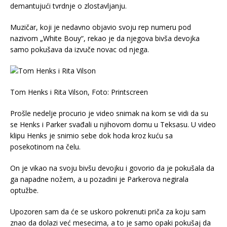
demantujući tvrdnje o zlostavljanju.
Muzičar, koji je nedavno objavio svoju rep numeru pod
nazivom „White Bouy“, rekao je da njegova bivša devojka
samo pokušava da izvuče novac od njega.
Tom Henks i Rita Vilson, Foto: Printscreen
Prošle nedelje procurio je video snimak na kom se vidi da su
se Henks i Parker svađali u njihovom domu u Teksasu. U video
klipu Henks je snimio sebe dok hoda kroz kuću sa
posekotinom na čelu.
On je vikao na svoju bivšu devojku i govorio da je pokušala da
ga napadne nožem, a u pozadini je Parkerova negirala
optužbe.
Upozoren sam da će se uskoro pokrenuti priča za koju sam
znao da dolazi već mesecima, a to je samo opaki pokušaj da