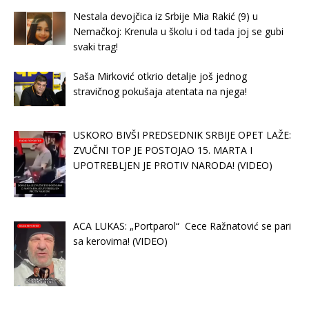
Nestala devojčica iz Srbije Mia Rakić (9) u
Nemačkoj: Krenula u školu i od tada joj se gubi
svaki trag!
Saša Mirković otkrio detalje još jednog
stravičnog pokušaja atentata na njega!
USKORO BIVŠI PREDSEDNIK SRBIJE OPET LAŽE:
ZVUČNI TOP JE POSTOJAO 15. MARTA I
UPOTREBLJEN JE PROTIV NARODA! (VIDEO)
ACA LUKAS: „Portparol“ Cece Ražnatović se pari
sa kerovima! (VIDEO)