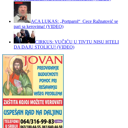
ACA LUKAS: „Portparol“ Cece Ražnatović se
pari sa kerovima! (VIDEO)
CIRKUS: VUČIĆU U TIVTU NISU HTELI
DA DAJU STOLICU! (VIDEO)