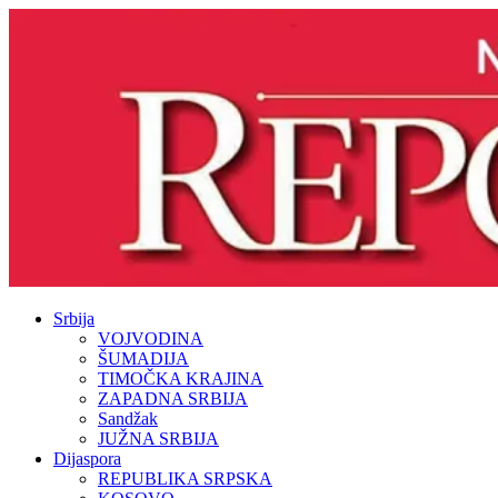
Srbija
VOJVODINA
ŠUMADIJA
TIMOČKA KRAJINA
ZAPADNA SRBIJA
Sandžak
JUŽNA SRBIJA
Dijaspora
REPUBLIKA SRPSKA