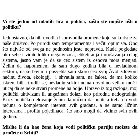
Vi ste jedno od mlađih lica u politici, zašto ste uopšte ušli u
politiku?
Jednostavno, da bih uvodila i sprovodila promene koje su korisne za
naše društvo. Po prirodi sam temperamentna i večiti optimista. Ono
što najviše od svega ne podnosim jeste nepravda. Kada pogledate
oko sebe i vidite toliko negativizma, etiketiranja i urušavanja celog
sistema, jasno vam je da se ceo sistem iz osnova mora menjati.
Želim da napomenem da sam dugo godina bila u nevladinom
sektoru, da se bavim i posvetila sam skoro ceo svoj život zdravom
načinu života, ekologiji i shvatila sam, na žalost, da ma koliko
iskreni bili i trudili se, nevladin sektor nema dovoljno veliku moć i
uticaj da se neke stvari promene na bolje. Upravo iz tog razloga, moj
politički aktivizam ili angažman dolazi kao prirodna nadogradnja.
Kroz političko delovanje želim da utičem da politika treba da vodi
računa o kompletnom interesu svih građana, a ne samo ličnim
interesima i profitu pojedinaca, što smo mogli da vidimo svih ovih
godina.
Mislite li da kao žena koja vodi političku partiju možete da
prođete u Srbiji?