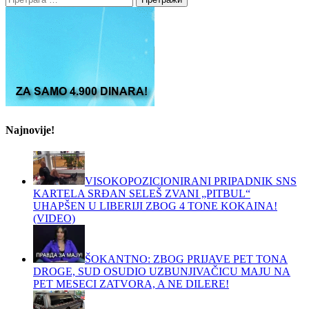
за:
Najnovije!
VISOKOPOZICIONIRANI PRIPADNIK SNS
KARTELA SRĐAN SELEŠ ZVANI „PITBUL“
UHAPŠEN U LIBERIJI ZBOG 4 TONE KOKAINA!
(VIDEO)
ŠOKANTNO: ZBOG PRIJAVE PET TONA
DROGE, SUD OSUDIO UZBUNJIVAČICU MAJU NA
PET MESECI ZATVORA, A NE DILERE!