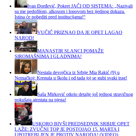
Ivan Đorđević, Pokret JAČI OD SISTEMA: „Nazivali
su me pedofilom, alkosom i lopovom bez ijednog dokaza.
Istina će pobediti pred institucijama!“
VUČIČ PRIZNAO DA JE OPET LAGAO
NAROD!
MANASTIR SLANCI POMAŽE
SIROMAŠNIMA I GLADNIMA!
Nestala devojčica iz Srbije Mia Rakić (9) u
Nemačkoj: Krenula u školu i od tada joj se gubi svaki trag!
Saša Mirković otkrio detalje još jednog stravičnog
pokušaja atentata na njega!
USKORO BIVŠI PREDSEDNIK SRBIJE OPET
LAŽE: ZVUČNI TOP JE POSTOJAO 15. MARTA I
UPOTREBLJEN JE PROTIV NARODA! (VIDEO)