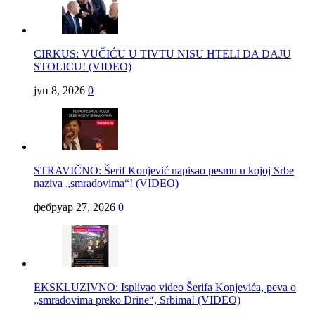
CIRKUS: VUČIĆU U TIVTU NISU HTELI DA DAJU
STOLICU! (VIDEO)
јун 8, 2026
0
STRAVIČNO: Šerif Konjević napisao pesmu u kojoj Srbe
naziva „smradovima“! (VIDEO)
фебруар 27, 2026
0
EKSKLUZIVNO: Isplivao video Šerifa Konjevića, peva o
„smradovima preko Drine“, Srbima! (VIDEO)