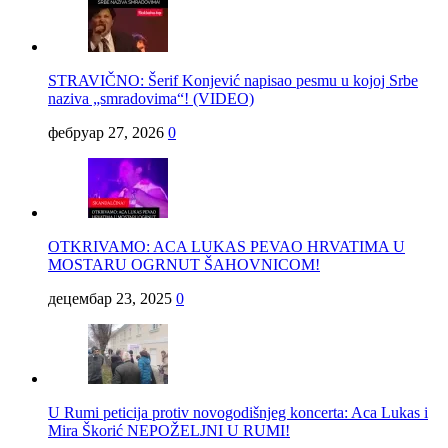
STRAVIČNO: Šerif Konjević napisao pesmu u kojoj Srbe
naziva „smradovima“! (VIDEO)
фебруар 27, 2026
0
OTKRIVAMO: ACA LUKAS PEVAO HRVATIMA U
MOSTARU OGRNUT ŠAHOVNICOM!
децембар 23, 2025
0
U Rumi peticija protiv novogodišnjeg koncerta: Aca Lukas i
Mira Škorić NEPOŽELJNI U RUMI!