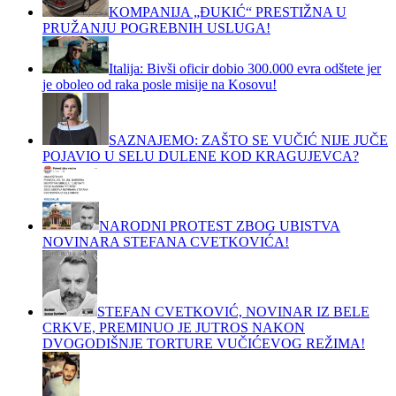
KOMPANIJA „ĐUKIĆ“ PRESTIŽNA U
PRUŽANJU POGREBNIH USLUGA!
Italija: Bivši oficir dobio 300.000 evra odštete jer
je oboleo od raka posle misije na Kosovu!
SAZNAJEMO: ZAŠTO SE VUČIĆ NIJE JUČE
POJAVIO U SELU DULENE KOD KRAGUJEVCA?
NARODNI PROTEST ZBOG UBISTVA
NOVINARA STEFANA CVETKOVIĆA!
STEFAN CVETKOVIĆ, NOVINAR IZ BELE
CRKVE, PREMINUO JE JUTROS NAKON
DVOGODIŠNJE TORTURE VUČIĆEVOG REŽIMA!