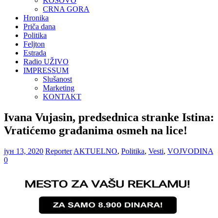
KOSOVO
CRNA GORA
Hronika
Priča dana
Politika
Feljton
Estrada
Radio UŽIVO
IMPRESSUM
Slušanost
Marketing
KONTAKT
Ivana Vujasin, predsednica stranke Istina:
Vratićemo građanima osmeh na lice!
јун 13, 2020
Reporter
AKTUELNO
,
Politika
,
Vesti
,
VOJVODINA
0