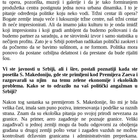
tu opera, pozorišta, muzeji i galerije i da je tako formiranjem
produžetka centra postignuta jedna nova urbana dinamika. I to je
pitanje određenja politike koju neko vodi. Tržni centar ili opera?
Bogate zemlje imaju veće i luksuznije tržne centre, naš tržni centar
ih neće impresionirati. Ali da imamo jaku kulturu to je onda imidž
koji impresionira i koji gradi ambijent da budemo poštovani i da
budemo partner za saradnju, a ne sirovinski izvor i samo statistika u
nečijem profitu. Zato je u Srbiji potreban radikalan politički zaokret i
da počnemo da se bavimo suštinom, a ne formom. Politika mora
ponovo da postane ozbiljna delatnost i da prestane da bude rijaliti
šou.
Vi ste javnosti u Srbiji, ali i šire, postali poznatiji kada ste
posetila S. Makedoniju, gde ste primljeni kod Premijera Zaeva i
razgovarali sa njim na temu zelene ekonomije i ekoloških
problema. Kako se to odrazilo na vaš politički angažman u
Srbiji?
Nakon tog sastanka sa premijerom S. Makedonije, što mi je bila
velika čast, imala sam puno poziva, interesovanja i podrške sa raznih
strana. Znam da su ekološka pitanja po svojoj prirodi nevezana za
granice. Na primer, aero zagađenje ne poznaje granice. Veliki
zagađivači u jednoj zemlji mogu da budu odgovorni za oboljenja
građana u drugoj zemlji pošto vetar i zagađen vazduh ne možete
kontrolisati državnim granicama i administrativnim preprekama.