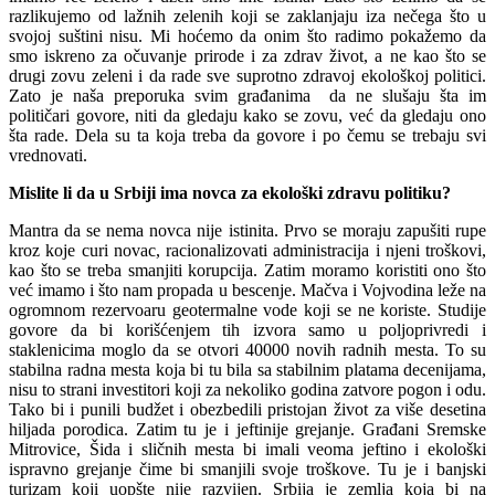
razlikujemo od lažnih zelenih koji se zaklanjaju iza nečega što u
svojoj suštini nisu. Mi hoćemo da onim što radimo pokažemo da
smo iskreno za očuvanje prirode i za zdrav život, a ne kao što se
drugi zovu zeleni i da rade sve suprotno zdravoj ekološkoj politici.
Zato je naša preporuka svim građanima da ne slušaju šta im
političari govore, niti da gledaju kako se zovu, već da gledaju ono
šta rade. Dela su ta koja treba da govore i po čemu se trebaju svi
vrednovati.
Mislite li da u Srbiji ima novca za ekološki zdravu politiku?
Mantra da se nema novca nije istinita. Prvo se moraju zapušiti rupe
kroz koje curi novac, racionalizovati administracija i njeni troškovi,
kao što se treba smanjiti korupcija. Zatim moramo koristiti ono što
već imamo i što nam propada u bescenje. Mačva i Vojvodina leže na
ogromnom rezervoaru geotermalne vode koji se ne koriste. Studije
govore da bi korišćenjem tih izvora samo u poljoprivredi i
staklenicima moglo da se otvori 40000 novih radnih mesta. To su
stabilna radna mesta koja bi tu bila sa stabilnim platama decenijama,
nisu to strani investitori koji za nekoliko godina zatvore pogon i odu.
Tako bi i punili budžet i obezbedili pristojan život za više desetina
hiljada porodica. Zatim tu je i jeftinije grejanje. Građani Sremske
Mitrovice, Šida i sličnih mesta bi imali veoma jeftino i ekološki
ispravno grejanje čime bi smanjili svoje troškove. Tu je i banjski
turizam koji uopšte nije razvijen. Srbija je zemlja koja bi na