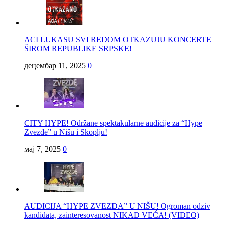
ACI LUKASU SVI REDOM OTKAZUJU KONCERTE
ŠIROM REPUBLIKE SRPSKE!
децембар 11, 2025
0
CITY HYPE! Održane spektakularne audicije za “Hype
Zvezde” u Nišu i Skoplju!
мај 7, 2025
0
AUDICIJA “HYPE ZVEZDA” U NIŠU! Ogroman odziv
kandidata, zainteresovanost NIKAD VEĆA! (VIDEO)