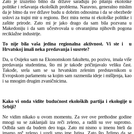
Zato je izuzetno bitno da države sarađuju po pitanju ekološke
politike i rešavanja ekoloških problema. Naravno, generalno mislim
da je bitno da sve države budu u dobrim odnosima i da se obezbede
uslovi za trajni mir u regionu. Bez mira nema ni ekološke politike i
zaštite prirode. Zato mi je jako drago da sam bila pozvana u
Makedoniju i da sam učestvovala u otvaranjima njihovih pogona
reciklažne industrije.
To nije bila vaša jedina regionalna aktivnost. Vi ste i u
Hrvatskoj imali neka predavanja i susrete?
Da, u Osijeku sam na Ekonomskom fakultetu, po pozivu, imala više
predavanja studentima, što mi je takođe pričinjavalo veliku čast.
Takođe, srela sam se sa hrvatskim zelenim predstavnikom u
Evropskom parlamentu sa kojim sam razmenila ideje i mišljenja, kao
i sa mnogim drugim zvaničnicima.
Kako vi onda vidite budućnost ekoloških partija i ekologije u
Srbiji?
Ne vidim nikako u ovom momentu. Za sve ove prethodne godine
mnogi su se zaklanjali iza reči zeleno, a radili su sve suprotno.
Odbila sam da budem deo toga. Zato mi nismo u imenu hteli da
imamo reč zeleno i uzeli smo ime Istina. Zato što želimo da se