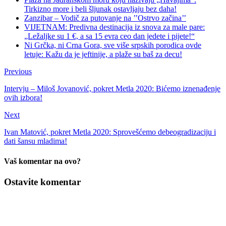
Tirkizno more i beli šljunak ostavljaju bez daha!
Zanzibar – Vodič za putovanje na ’’Ostrvo začina’’
VIJETNAM: Predivna destinacija iz snova za male pare:
„Ležaljke su 1 €, a sa 15 evra ceo dan jedete i pijete!“
Ni Grčka, ni Crna Gora, sve više srpskih porodica ovde
letuje: Kažu da je jeftinije, a plaže su baš za decu!
Previous
Intervju – Miloš Jovanović, pokret Metla 2020: Bićemo iznenađenje
ovih izbora!
Next
Ivan Matović, pokret Metla 2020: Sprovešćemo debeogradizaciju i
dati šansu mladima!
Vaš komentar na ovo?
Ostavite komentar