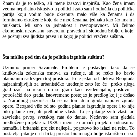
Znam da je to teško, ali mene izazovi inspirišu. Kao žena imam
veoma neprijatno iskustvo u politici i zato sam i odlučila da politička
partija koju vodim bude okrenuta malo više ka ženama i da
formiramo okruženje koje daje moć ženama, jednaku kao što imaju i
muškarci. Mi smo za jednakost i ravnopravnost. Mi želimo
ekonomski nezavisnu, suverenu, pravednu i slobodnu Srbiju u kojoj
se poštuju sva ljudska prava i u kojoj je politici vraćena suština.
Šta mislite pod tim da je politika izgubila suštinu?
Uzmimo primer Savamale. Problem je postavljen tako da se
kritikovala zakonska osnova za rušenje, ali se retko ko bavio
planiranim sadržajem tog prostora. To je jedan od delova Beograda
najzanimljivijih za urbanističko uređenje zato što će preko njega
grad izaći na reku i on se gradi kao rezidencijalni, poslovni i
potrošački deo grada. Istovremeno postojao je predlog koji je došao
iz Narodnog pozorišta da se na tom delu grada napravi zgrada
opere. Beograd više od sto godina planira izgradnju opere i to nije
bilo pitanje ove, ili prethodne vlasti. To je pitanje svih vlasti od
završetka prvog svetskog rata do danas. Nedavno sam gledala
predložene projekte iz 1938. i meni je domaći projekt u odnosu na
nemački i britanski projekt najlepši, pogotovo što izlazi na reku. To
postavlja pitanje da li bi taj prostor bio mnogo bolje iskorišten da su