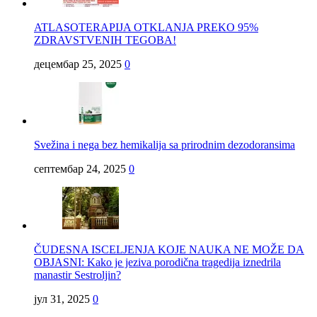
ATLASOTERAPIJA OTKLANJA PREKO 95%
ZDRAVSTVENIH TEGOBA!
децембар 25, 2025
0
Svežina i nega bez hemikalija sa prirodnim dezodoransima
септембар 24, 2025
0
ČUDESNA ISCELJENJA KOJE NAUKA NE MOŽE DA
OBJASNI: Kako je jeziva porodična tragedija iznedrila
manastir Sestroljin?
јул 31, 2025
0