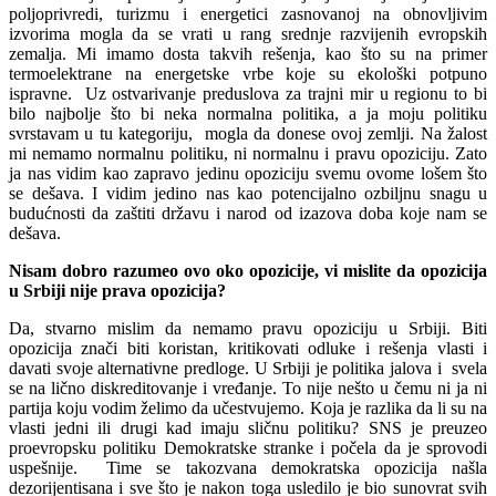
poljoprivredi, turizmu i energetici zasnovanoj na obnovljivim
izvorima mogla da se vrati u rang srednje razvijenih evropskih
zemalja. Mi imamo dosta takvih rešenja, kao što su na primer
termoelektrane na energetske vrbe koje su ekološki potpuno
ispravne. Uz ostvarivanje preduslova za trajni mir u regionu to bi
bilo najbolje što bi neka normalna politika, a ja moju politiku
svrstavam u tu kategoriju, mogla da donese ovoj zemlji. Na žalost
mi nemamo normalnu politiku, ni normalnu i pravu opoziciju. Zato
ja nas vidim kao zapravo jedinu opoziciju svemu ovome lošem što
se dešava. I vidim jedino nas kao potencijalno ozbiljnu snagu u
budućnosti da zaštiti državu i narod od izazova doba koje nam se
dešava.
Nisam dobro razumeo ovo oko opozicije, vi mislite da opozicija
u Srbiji nije prava opozicija?
Da, stvarno mislim da nemamo pravu opoziciju u Srbiji. Biti
opozicija znači biti koristan, kritikovati odluke i rešenja vlasti i
davati svoje alternativne predloge. U Srbiji je politika jalova i svela
se na lično diskreditovanje i vređanje. To nije nešto u čemu ni ja ni
partija koju vodim želimo da učestvujemo. Koja je razlika da li su na
vlasti jedni ili drugi kad imaju sličnu politiku? SNS je preuzeo
proevropsku politiku Demokratske stranke i počela da je sprovodi
uspešnije. Time se takozvana demokratska opozicija našla
dezorijentisana i sve što je nakon toga usledilo je bio sunovrat svih