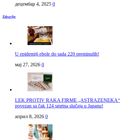
децембар 4, 2025
0
Zdravlje
U epidemiji ebole do sada 220 preminulih!
мај 27, 2026
0
LEK PROTIV RAKA FIRME „ASTRAZENEKA“
povezan sa čak 124 smrtna slučaja u Japanu!
април 8, 2026
0