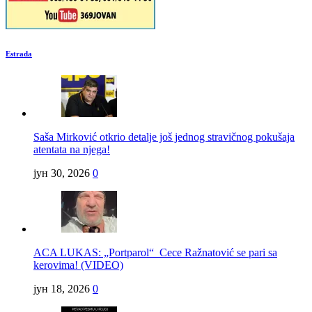
Estrada
Saša Mirković otkrio detalje još jednog stravičnog pokušaja
atentata na njega!
јун 30, 2026
0
ACA LUKAS: „Portparol“ Cece Ražnatović se pari sa
kerovima! (VIDEO)
јун 18, 2026
0