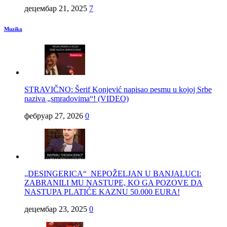
децембар 21, 2025
7
Muzika
STRAVIČNO: Šerif Konjević napisao pesmu u kojoj Srbe
naziva „smradovima“! (VIDEO)
фебруар 27, 2026
0
„DESINGERICA“ NEPOŽELJAN U BANJALUCI:
ZABRANILI MU NASTUPE, KO GA POZOVE DA
NASTUPA PLATIĆE KAZNU 50.000 EURA!
децембар 23, 2025
0