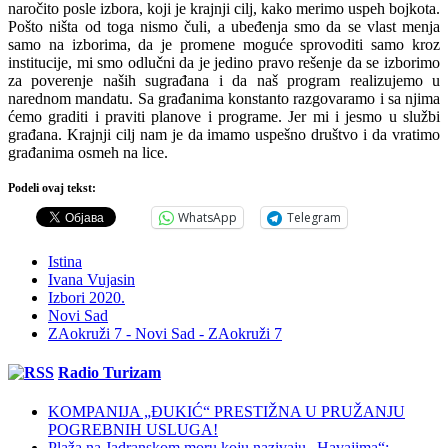
naročito posle izbora, koji je krajnji cilj, kako merimo uspeh bojkota.
Pošto ništa od toga nismo čuli, a ubeđenja smo da se vlast menja
samo na izborima, da je promene moguće sprovoditi samo kroz
institucije, mi smo odlučni da je jedino pravo rešenje da se izborimo
za poverenje naših sugrađana i da naš program realizujemo u
narednom mandatu. Sa građanima konstanto razgovaramo i sa njima
ćemo graditi i praviti planove i programe. Jer mi i jesmo u službi
građana. Krajnji cilj nam je da imamo uspešno društvo i da vratimo
građanima osmeh na lice.
Podeli ovaj tekst:
WhatsApp
Telegram
Istina
Ivana Vujasin
Izbori 2020.
Novi Sad
ZAokruži 7 - Novi Sad - ZAokruži 7
Radio Turizam
KOMPANIJA „ĐUKIĆ“ PRESTIŽNA U PRUŽANJU
POGREBNIH USLUGA!
Plaža na Jadranskom moru koju nazivaju „Havajima“: