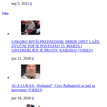
мај 5, 2025
0
Video
USKORO BIVŠI PREDSEDNIK SRBIJE OPET LAŽE:
ZVUČNI TOP JE POSTOJAO 15. MARTA I
UPOTREBLJEN JE PROTIV NARODA! (VIDEO)
јун 21, 2026
0
ACA LUKAS: „Portparol“ Cece Ražnatović se pari sa
kerovima! (VIDEO)
јун 18, 2026
0