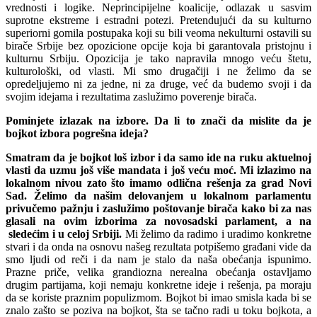
vrednosti i logike. Neprincipijelne koalicije, odlazak u sasvim
suprotne ekstreme i estradni potezi. Pretendujući da su kulturno
superiorni gomila postupaka koji su bili veoma nekulturni ostavili su
birače Srbije bez opozicione opcije koja bi garantovala pristojnu i
kulturnu Srbiju. Opozicija je tako napravila mnogo veću štetu,
kulturološki, od vlasti. Mi smo drugačiji i ne želimo da se
opredeljujemo ni za jedne, ni za druge, već da budemo svoji i da
svojim idejama i rezultatima zaslužimo poverenje birača.
Pominjete izlazak na izbore. Da li to znači da mislite da je
bojkot izbora pogrešna ideja?
Smatram da je bojkot loš izbor i da samo ide na ruku aktuelnoj
vlasti da uzmu još više mandata i još veću moć. Mi izlazimo na
lokalnom nivou zato što imamo odlična rešenja za grad Novi
Sad. Želimo da našim delovanjem u lokalnom parlamentu
privučemo pažnju i zaslužimo poštovanje birača kako bi za nas
glasali na ovim izborima za novosadski parlament, a na
sledećim i u celoj Srbiji.
Mi želimo da radimo i uradimo konkretne
stvari i da onda na osnovu našeg rezultata potpišemo građani vide da
smo ljudi od reči i da nam je stalo da naša obećanja ispunimo.
Prazne priče, velika grandiozna nerealna obećanja ostavljamo
drugim partijama, koji nemaju konkretne ideje i rešenja, pa moraju
da se koriste praznim populizmom. Bojkot bi imao smisla kada bi se
znalo zašto se poziva na bojkot, šta se tačno radi u toku bojkota, a