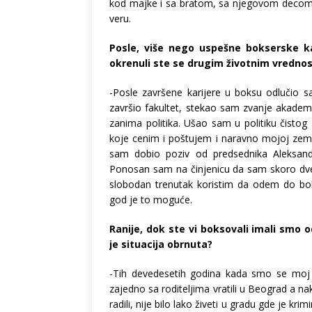
kod majke i sa bratom, sa njegovom decom i
veru.
Posle, više nego uspešne bokserske kar
okrenuli ste se drugim životnim vredno
-Posle završene karijere u boksu odlučio 
završio fakultet, stekao sam zvanje akadem
zanima politika. Ušao sam u politiku čisto
koje cenim i poštujem i naravno mojoj zeml
sam dobio poziv od predsednika Aleksandr
Ponosan sam na činjenicu da sam skoro dve 
slobodan trenutak koristim da odem do bok
god je to moguće.
Ranije, dok ste vi boksovali imali smo 
je situacija obrnuta?
-Tih devedesetih godina kada smo se moj br
zajedno sa roditeljima vratili u Beograd a na
radili, nije bilo lako živeti u gradu gde je k