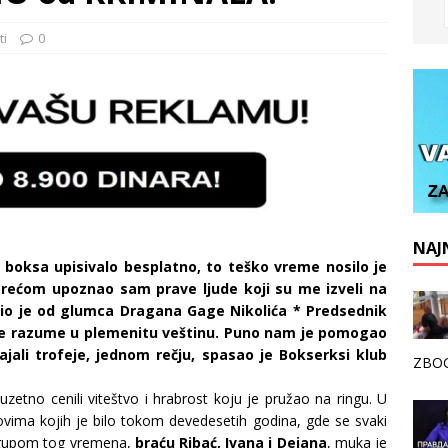
ti
0
NAJN
 boksa upisivalo besplatno, to teško vreme nosilo je
srećom upoznao sam prave ljude koji su me izveli na
čio je od glumca Dragana Gage Nikolića * Predsednik
o se razume u plemenitu veštinu. Puno nam je pomogao
ali trofeje, jednom rečju, spasao je Bokserksi klub
ZBOG
uzetno cenili viteštvo i hrabrost koju je pružao na ringu. U
vima kojih je bilo tokom devedesetih godina, gde se svaki
angupom tog vremena,
braću Ribać, Ivana i Dejana
, muka je