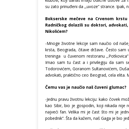
klubovi, koji danas imaju odlične uslove za 
su zato prinuđeni da ,,uvoze” strance. Ipak, 
Bokserske mečeve na Crvenom krstu p
Radničkog dolazili su doktori, advokat
Nikolićem?
-Mnoge životne lekcije sam naučio od naše
krsta, Beograda, čitave države. Često sam
treninga u čuvenom restoranu ,,Potkovica”
Imao sam tu čast a i privilegiju da sam
Todorovićem, Goranom Sultanovićem, Dušano
advokati, praktično ceo Beograd, cela elita.
Čemu vas je naučio naš čuveni glumac?
-Jednu pravu životnu lekciju: kako čovek mo
kao Sibir, bio je gospodin, koji nikada nije 
najveći fan. Velika mi je čast što mi je jed
pobednik”. Šta da kažem, naš Gaga je bio je