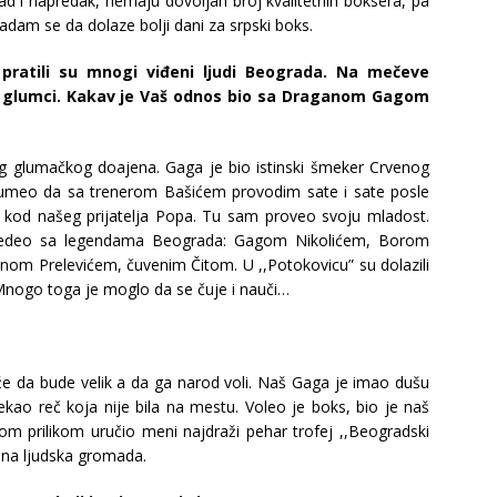
rad i napredak, nemaju dovoljan broj kvalitetnih boksera, pa
nadam se da dolaze bolji dani za srpski boks.
ratili su mnogi viđeni ljudi Beograda. Na mečeve
i, glumci. Kakav je Vaš odnos bio sa Draganom Gagom
g glumačkog doajena. Gaga je bio istinski šmeker Crvenog
 umeo da sa trenerom Bašićem provodim sate i sate posle
 kod našeg prijatelja Popa. Tu sam proveo svoju mladost.
 sedeo sa legendama Beograda: Gagom Nikolićem, Borom
m Prelevićem, čuvenim Čitom. U ,,Potokovicu” su dolazili
 Mnogo toga je moglo da se čuje i nauči…
že da bude velik a da ga narod voli. Naš Gaga je imao dušu
rekao reč koja nije bila na mestu. Voleo je boks, bio je naš
nom prilikom uručio meni najdraži pehar trofej ,,Beogradski
dna ljudska gromada.