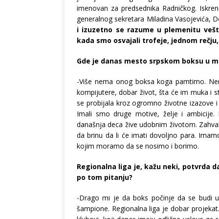
imenovan za predsednika Radničkog. Iskreno
generalnog sekretara Miladina Vasojevića, 
i izuzetno se razume u plemenitu veš
kada smo osvajali trofeje, jednom rečju
Gde je danas mesto srpskom boksu u m
-Više nema onog boksa koga pamtimo. Nema
kompijutere, dobar život, šta će im muka i 
se probijala kroz ogromno životne izazove i
Imali smo druge motive, želje i ambicije.
današnja deca žive udobnim životom. Zahval
da brinu da li će imati dovoljno para. Im
kojim moramo da se nosimo i borimo.
Regionalna liga je, kažu neki, potvrda d
po tom pitanju?
-Drago mi je da boks počinje da se budi u
šampione. Regionalna liga je dobar projekat.