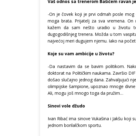
Vaš odnos sa trenerom Bašićem ravan je 
-On je čovek koji je prvi odmah posle mog 
moga brata. Prijatelj za sva vremena. On
kažem da sam nešto uradio u životu to
dugogodišnjeg trenera. Možda u tom vaspitan
najvećoj meri dugujem njemu. Iako na počet
Koje su vam ambicije u životu?
-Da nastavim da se bavim politikom. Nak
doktorat na Političkim naukama. Završio DI
došao slučajno jednog dana. Zahvaljujući n
olimpijske šampione, upoznao mnoge divne lju
Ali, mogu još mnogo toga da pružim…
Sinovi vole džudo
Ivan Ribać ima sinove Vukašina i Jakšu koji s
jednom borilalčkom sportu.