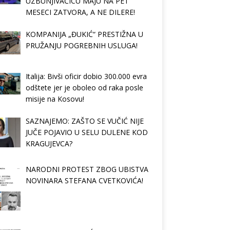
UZBUNJIVAČICU MAJU NA PET
MESECI ZATVORA, A NE DILERE!
KOMPANIJA „ĐUKIĆ“ PRESTIŽNA U
PRUŽANJU POGREBNIH USLUGA!
Italija: Bivši oficir dobio 300.000 evra
odštete jer je oboleo od raka posle
misije na Kosovu!
SAZNAJEMO: ZAŠTO SE VUČIĆ NIJE
JUČE POJAVIO U SELU DULENE KOD
KRAGUJEVCA?
NARODNI PROTEST ZBOG UBISTVA
NOVINARA STEFANA CVETKOVIĆA!