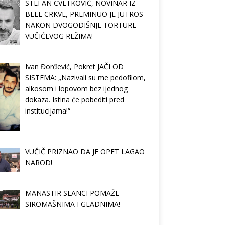
STEFAN CVETKOVIĆ, NOVINAR IZ
BELE CRKVE, PREMINUO JE JUTROS
NAKON DVOGODIŠNJE TORTURE
VUČIĆEVOG REŽIMA!
Ivan Đorđević, Pokret JAČI OD
SISTEMA: „Nazivali su me pedofilom,
alkosom i lopovom bez ijednog
dokaza. Istina će pobediti pred
institucijama!“
VUČIČ PRIZNAO DA JE OPET LAGAO
NAROD!
MANASTIR SLANCI POMAŽE
SIROMAŠNIMA I GLADNIMA!