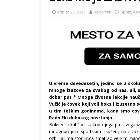
април 25, 2022
Reporter
Sport
,
Ves
U vreme devedesetih, jedino se u školu
mnoge izazove za svakog od nas, ali, 
dobar put * Mnoge životne lekcije nau
Vučić je čovek koji voli boks i izuzetn
u tim teškim godinama, kada smo osvaj
Radnički dubokog posrtanja
Bokserski kritičari su kod njega pre svega iz
mnogobrojnim sportskim iskušenjima i izazo
ozbiljniji majstor ringa smatrao velikim m