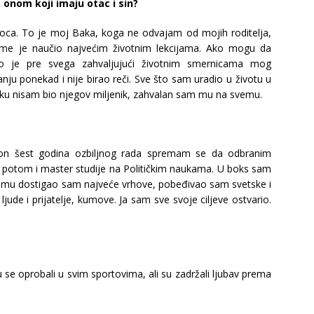
onom koji imaju otac i sin?
oca. To je moj Baka, koga ne odvajam od mojih roditelja,
 me je naučio najvećim životnim lekcijama. Ako mogu da
 je pre svega zahvaljujući životnim smernicama mog
ju ponekad i nije birao reči. Sve što sam uradio u životu u
ku nisam bio njegov miljenik, zahvalan sam mu na svemu.
on šest godina ozbiljnog rada spremam se da odbranim
F potom i master studije na Političkim naukama. U boks sam
jemu dostigao sam najveće vrhove, pobeđivao sam svetske i
de i prijatelje, kumove. Ja sam sve svoje ciljeve ostvario.
u se oprobali u svim sportovima, ali su zadržali ljubav prema