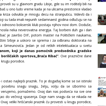
proveli su u glavnom gradu Libije, gde su im roditelji bili na
li baš u ono ludo vreme kada je na ulicama prestonice vladao
na kriza odvukla je mnogu decu na stranputicu. Videvši da i
 koji su tada imali nepunih sedamnaest godina odlučuju se na
čki odnosno bokserski klub postaju njihov novi dom. Doduše,
a nosila neka neverovatna energija. Taj borbeni duh ga i dan
bać je završio DIF, potom master na Političkim naukama,
štini Srbije a uskoro se sprema i za odbranu doktorata na
 Simeunovića. Jedan je od retkih intelektualaca u svetu
anom, koji je danas pomoćnik predsednika gradske
 boriličakih sportova,,Braća Ribać”
. Ove praznične dane
u krugu porodice.
i ostao najlepši praznik. To je događaj kome se svi istinski
posebnu snagu snagu, želju, volju da se izborimo sa
 verujemo, pomažemo. Ovaj dan nas podseća na sve one
tigao do večnog spasenja. Daje nam snagu da se nikada ne
aj veliki hrišćanski praznik ću provesti u krugu porodice,