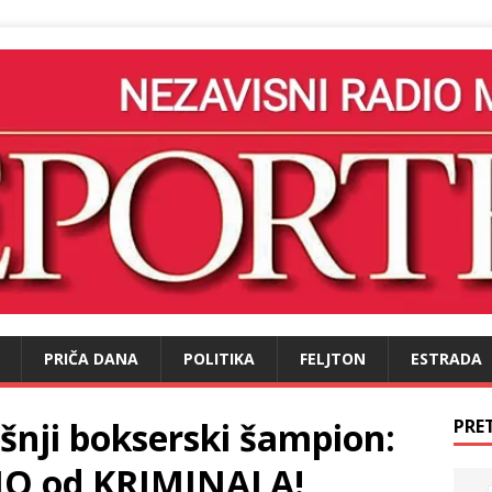
PRIČA DANA
POLITIKA
FELJTON
ESTRADA
šnji bokserski šampion:
PRE
TIO od KRIMINALA!