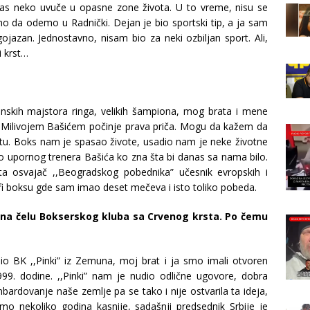
 nas neko uvuče u opasne zone života. U to vreme, nisu se
smo da odemo u Radnički. Dejan je bio sportski tip, a ja sam
ojazan. Jednostavno, nisam bio za neki ozbiljan sport. Ali,
i krst…
stinskih majstora ringa, velikih šampiona, mog brata i mene
a Milivojem Bašićem počinje prava priča. Mogu da kažem da
otu. Boks nam je spasao živote, usadio nam je neke životne
ilo upornog trenera Bašića ko zna šta bi danas sa nama bilo.
ta osvajač ,,Beogradskog pobednika” učesnik evropskih i
fi boksu gde sam imao deset mečeva i isto toliko pobeda.
o na čelu Bokserskog kluba sa Crvenog krsta. Po čemu
o BK ,,Pinki” iz Zemuna, moj brat i ja smo imali otvoren
99. dodine. ,,Pinki” nam je nudio odlične ugovore, dobra
ardovanje naše zemlje pa se tako i nije ostvarila ta ideja,
samo nekoliko godina kasnije, sadašnji predsednik Srbije je