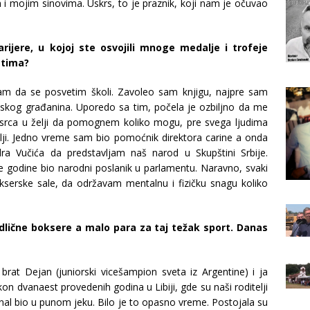
 mojim sinovima. Uskrs, to je praznik, koji nam je očuvao
ijere, u kojoj ste osvojili mnoge medalje i trofeje
stima?
sam da se posvetim školi. Zavoleo sam knjigu, najpre sam
skog građanina. Uporedo sa tim, počela je ozbiljno da me
g srca u želji da pomognem koliko mogu, pre svega ljudima
ji. Jedno vreme sam bio pomoćnik direktora carine a onda
a Vučića da predstavljam naš narod u Skupštini Srbije.
godine bio narodni poslanik u parlamentu. Naravno, svaki
serske sale, da održavam mentalnu i fizičku snagu koliko
odlične boksere a malo para za taj težak sport. Danas
at Dejan (juniorski vicešampion sveta iz Argentine) i ja
kon dvanaest provedenih godina u Libiji, gde su naši roditelji
riminal bio u punom jeku. Bilo je to opasno vreme. Postojala su