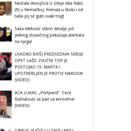
Nestala devojčica iz Srbije Mia Rakić
(9) u Nemačkoj: Krenula u školu i od
tada joj se gubi svaki trag!
Saša Mirković otkrio detalje još
jednog stravičnog pokušaja atentata
na njega!
USKORO BIVŠI PREDSEDNIK SRBIJE
OPET LAŽE: ZVUČNI TOP JE
POSTOJAO 15. MARTA I
UPOTREBLJEN JE PROTIV NARODA!
(VIDEO)
ACA LUKAS: „Portparol“ Cece
Ražnatović se pari sa kerovima!
(VIDEO)
CIRKUS: VUČIĆU U TIVTU NISU