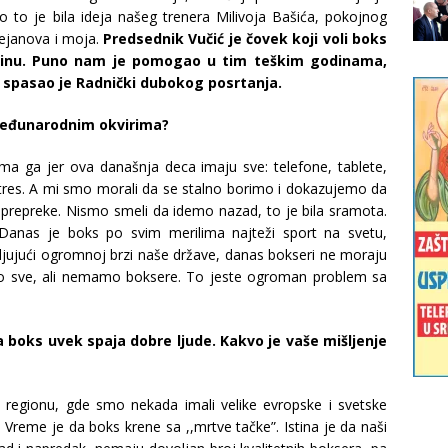
 to je bila ideja našeg trenera Milivoja Bašića, pokojnog
Dejanova i moja.
Predsednik Vučić je čovek koji voli boks
tinu. Puno nam je pomogao u tim teškim godinama,
, spasao je Radnički dubokog posrtanja.
eđunarodnim okvirima?
 ga jer ova današnja deca imaju sve: telefone, tablete,
stres. A mi smo morali da se stalno borimo i dokazujemo da
 prepreke. Nismo smeli da idemo nazad, to je bila sramota.
 Danas je boks po svim merilima najteži sport na svetu,
jujući ogromnoj brzi naše države, danas bokseri ne moraju
amo sve, ali nemamo boksere. To jeste ogroman problem sa
a boks uvek spaja dobre ljude. Kakvo je vaše mišljenje
 regionu, gde smo nekada imali velike evropske i svetske
 Vreme je da boks krene sa ,,mrtve tačke”. Istina je da naši