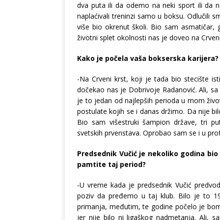
dva puta ili da odemo na neki sport ili da
naplaćivali treninzi samo u boksu. Odlučili 
više bio okrenut školi. Bio sam asmatičar, g
životni splet okolnosti nas je doveo na Crven
Kako je počela vaša bokserska karijera?
-Na Crveni krst, koji je tada bio stecište i
dočekao nas je Dobrivoje Radanović. Ali, s
je to jedan od najlepših perioda u mom živ
postulate kojih se i danas držimo. Da nije b
Bio sam višestruki šampion države, tri pu
svetskih prvenstava. Oprobao sam se i u pro
Predsednik Vučić je nekoliko godina bi
pamtite taj period?
-U vreme kada je predsednik Vučić predvodi
poziv da pređemo u taj klub. Bilo je to 19
primanja, međutim, te godine počelo je bomb
jer nije bilo ni ligaškog nadmetanja. Ali, 