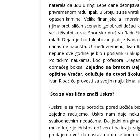
naterala da uđu u ring. Lepe dane detinjstva 
privremenom radu. Ipak, u Srbiju su se vrati
opasan kriminal. Velika finanijska a i moral
njima preti sličan scenario golobradi dečaci
veliki životni korak. Sportsko društvo Radni
mlađi Dejan je bio talentovaniji ali je Ivan
danas ne napušta. U međuvremenu, Ivan Ri
nepune dve godine je bio i poslanik u Skup
Političkim naukama, kod profesora Dragana
domaćeg boksa.
Zajedno sa bratom Dej
opštine Vračar, odlučuje da otvori školu
Ivan Ribać će provesti sa svojim najbližima, 
Šta za Vas lično znači Uskrs?
-Uskrs je za moju porodicu pored Božića bio 
zajedno radujemo. Uskrs nam daje neku 
svakodnevnim nedaćama. Da jedni drugima
muke koje je Hristos doživeo i na kraju s
predajemo već da nastavimo da se borimo. Ov