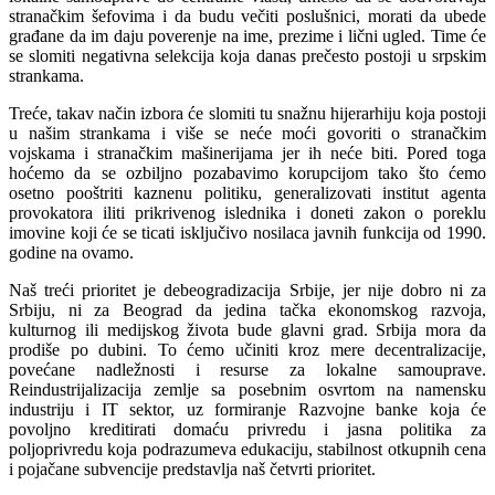
stranačkim šefovima i da budu večiti poslušnici, morati da ubede
građane da im daju poverenje na ime, prezime i lični ugled. Time će
se slomiti negativna selekcija koja danas prečesto postoji u srpskim
strankama.
Treće, takav način izbora će slomiti tu snažnu hijerarhiju koja postoji
u našim strankama i više se neće moći govoriti o stranačkim
vojskama i stranačkim mašinerijama jer ih neće biti. Pored toga
hoćemo da se ozbiljno pozabavimo korupcijom tako što ćemo
osetno pooštriti kaznenu politiku, generalizovati institut agenta
provokatora iliti prikrivenog islednika i doneti zakon o poreklu
imovine koji će se ticati isključivo nosilaca javnih funkcija od 1990.
godine na ovamo.
Naš treći prioritet je debeogradizacija Srbije, jer nije dobro ni za
Srbiju, ni za Beograd da jedina tačka ekonomskog razvoja,
kulturnog ili medijskog života bude glavni grad. Srbija mora da
prodiše po dubini. To ćemo učiniti kroz mere decentralizacije,
povećane nadležnosti i resurse za lokalne samouprave.
Reindustrijalizacija zemlje sa posebnim osvrtom na namensku
industriju i IT sektor, uz formiranje Razvojne banke koja će
povoljno kreditirati domaću privredu i jasna politika za
poljoprivredu koja podrazumeva edukaciju, stabilnost otkupnih cena
i pojačane subvencije predstavlja naš četvrti prioritet.