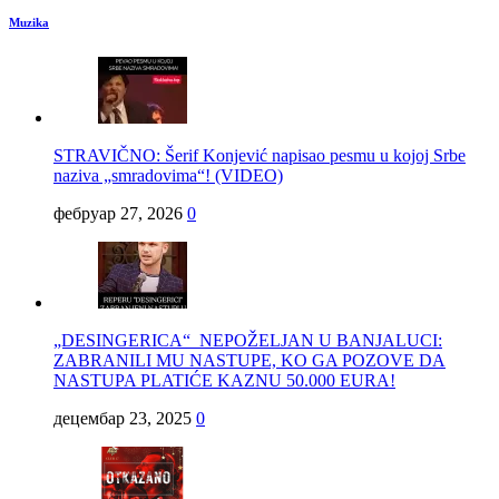
Muzika
STRAVIČNO: Šerif Konjević napisao pesmu u kojoj Srbe
naziva „smradovima“! (VIDEO)
фебруар 27, 2026
0
„DESINGERICA“ NEPOŽELJAN U BANJALUCI:
ZABRANILI MU NASTUPE, KO GA POZOVE DA
NASTUPA PLATIĆE KAZNU 50.000 EURA!
децембар 23, 2025
0