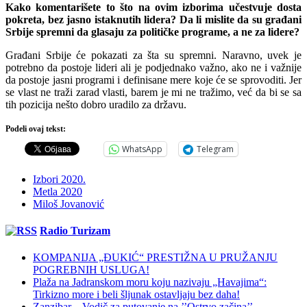
Kako komentarišete to što na ovim izborima učestvuje dosta
pokreta, bez jasno istaknutih lidera? Da li mislite da su građani
Srbije spremni da glasaju za političke programe, a ne za lidere?
Građani Srbije će pokazati za šta su spremni. Naravno, uvek je
potrebno da postoje lideri ali je podjednako važno, ako ne i važnije
da postoje jasni programi i definisane mere koje će se sprovoditi. Jer
se vlast ne traži zarad vlasti, barem je mi ne tražimo, već da bi se sa
tih pozicija nešto dobro uradilo za državu.
Podeli ovaj tekst:
WhatsApp
Telegram
Izbori 2020.
Metla 2020
Miloš Jovanović
Radio Turizam
KOMPANIJA „ĐUKIĆ“ PRESTIŽNA U PRUŽANJU
POGREBNIH USLUGA!
Plaža na Jadranskom moru koju nazivaju „Havajima“:
Tirkizno more i beli šljunak ostavljaju bez daha!
Zanzibar – Vodič za putovanje na ’’Ostrvo začina’’