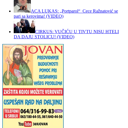
ACA LUKAS: „Portparol“ Cece Ražnatović se
pari sa kerovima! (VIDEO)
CIRKUS: VUČIĆU U TIVTU NISU HTELI
DA DAJU STOLICU! (VIDEO)