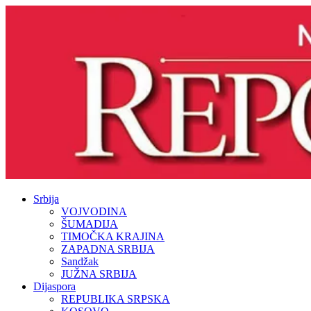
Srbija
VOJVODINA
ŠUMADIJA
TIMOČKA KRAJINA
ZAPADNA SRBIJA
Sandžak
JUŽNA SRBIJA
Dijaspora
REPUBLIKA SRPSKA