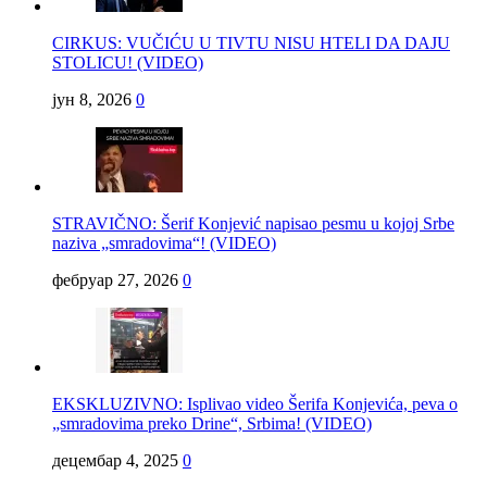
CIRKUS: VUČIĆU U TIVTU NISU HTELI DA DAJU
STOLICU! (VIDEO)
јун 8, 2026
0
STRAVIČNO: Šerif Konjević napisao pesmu u kojoj Srbe
naziva „smradovima“! (VIDEO)
фебруар 27, 2026
0
EKSKLUZIVNO: Isplivao video Šerifa Konjevića, peva o
„smradovima preko Drine“, Srbima! (VIDEO)
децембар 4, 2025
0