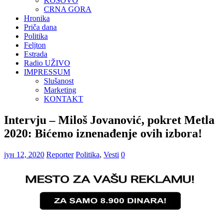
KOSOVO
CRNA GORA
Hronika
Priča dana
Politika
Feljton
Estrada
Radio UŽIVO
IMPRESSUM
Slušanost
Marketing
KONTAKT
Intervju – Miloš Jovanović, pokret Metla
2020: Bićemo iznenađenje ovih izbora!
јун 12, 2020
Reporter
Politika
,
Vesti
0