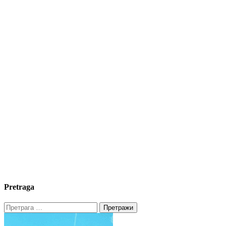
Pretraga
Претрага
за: