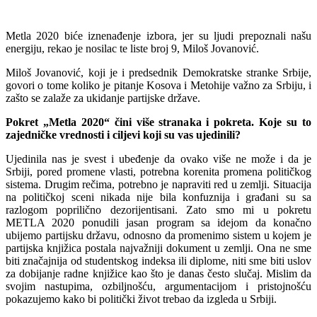
Metla 2020 biće iznenađenje izbora, jer su ljudi prepoznali našu
energiju, rekao je nosilac te liste broj 9, Miloš Jovanović.
Miloš Jovanović, koji je i predsednik Demokratske stranke Srbije,
govori o tome koliko je pitanje Kosova i Metohije važno za Srbiju, i
zašto se zalaže za ukidanje partijske države.
Pokret „Metla 2020“ čini više stranaka i pokreta. Koje su to
zajedničke vrednosti i ciljevi koji su vas ujedinili?
Ujedinila nas je svest i ubeđenje da ovako više ne može i da je
Srbiji, pored promene vlasti, potrebna korenita promena političkog
sistema. Drugim rečima, potrebno je napraviti red u zemlji. Situacija
na političkoj sceni nikada nije bila konfuznija i građani su sa
razlogom poprilično dezorijentisani. Zato smo mi u pokretu
METLA 2020 ponudili jasan program sa idejom da konačno
ubijemo partijsku državu, odnosno da promenimo sistem u kojem je
partijska knjižica postala najvažniji dokument u zemlji. Ona ne sme
biti značajnija od studentskog indeksa ili diplome, niti sme biti uslov
za dobijanje radne knjižice kao što je danas često slučaj. Mislim da
svojim nastupima, ozbiljnošću, argumentacijom i pristojnošću
pokazujemo kako bi politički život trebao da izgleda u Srbiji.