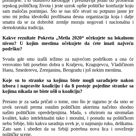
pominjete. I to odsustvo ideologije i predstavlja jedan od problema
srpskog političkog života i jeste uzrok opšte političke konfuzije koju
sam maločas pominjao. Što se nas tiče stvari su potpuno jasne jer
smo mi jedna ideološki profilisana desna organizacija koja i dalje
smatra da se za dobrobit zemlje moraju negovati i nacionalna i
demokratska tradicija.
Kakve rezultate Pokreta „Metla 2020“ očekujete na lokalnom
nivou? U kojim mestima očekujete da ćete imati najveću
podršku?
Svuda gde smo izašli težimo za najvećom podrškom a ona će
verovatno biti posebno dobra u Kraljevu, Kragujevcu, Vladičinom
Hanu, Smederevu, Zrenjaninu, Beogradu i još nekim mestima.
Koje su to stranke sa kojima biste mogli sarađujete nakon
izbora i napravite koaliciju i da li postoje pojedine stranke sa
kojima nikada ne biste ušli u koaliciju?
Prerano je za sada pričati o tome, ono što je sigurno je da smo se
uvek ravnali prema ostalim političkim akterima načelno shodno
našim političkim opredeljenjima. Mada, s obzirom na siromašan
kvalitet, kako intelektualni tako i moralni, i ponudu na političkom
nebu Srbije, bilo kakva saradnja uvek je, u najmanju ruku, delikatna.
Zato sam i ubeđen da su Srbiji potrebna nova lica i osveženje
političke scene.