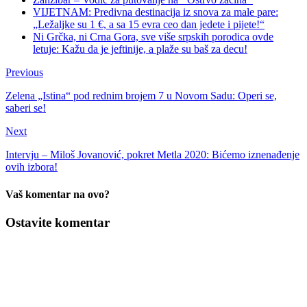
VIJETNAM: Predivna destinacija iz snova za male pare:
„Ležaljke su 1 €, a sa 15 evra ceo dan jedete i pijete!“
Ni Grčka, ni Crna Gora, sve više srpskih porodica ovde
letuje: Kažu da je jeftinije, a plaže su baš za decu!
Previous
Zelena „Istina“ pod rednim brojem 7 u Novom Sadu: Operi se,
saberi se!
Next
Intervju – Miloš Jovanović, pokret Metla 2020: Bićemo iznenađenje
ovih izbora!
Vaš komentar na ovo?
Ostavite komentar