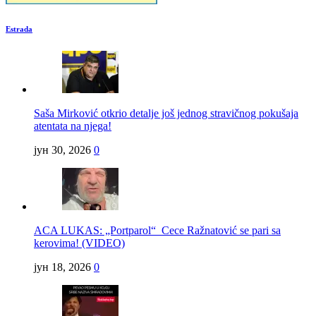
Estrada
Saša Mirković otkrio detalje još jednog stravičnog pokušaja
atentata na njega!
јун 30, 2026
0
ACA LUKAS: „Portparol“ Cece Ražnatović se pari sa
kerovima! (VIDEO)
јун 18, 2026
0