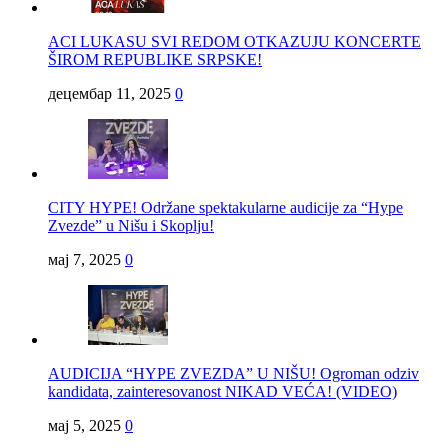
ACI LUKASU SVI REDOM OTKAZUJU KONCERTE
ŠIROM REPUBLIKE SRPSKE!
децембар 11, 2025
0
CITY HYPE! Održane spektakularne audicije za “Hype
Zvezde” u Nišu i Skoplju!
мај 7, 2025
0
AUDICIJA “HYPE ZVEZDA” U NIŠU! Ogroman odziv
kandidata, zainteresovanost NIKAD VEĆA! (VIDEO)
мај 5, 2025
0