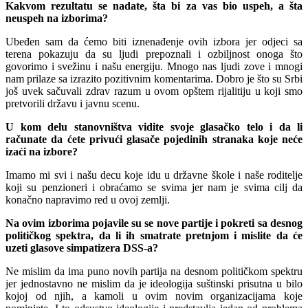
Kakvom rezultatu se nadate, šta bi za vas bio uspeh, a šta
neuspeh na izborima?
Ubeđen sam da ćemo biti iznenađenje ovih izbora jer odjeci sa
terena pokazuju da su ljudi prepoznali i ozbiljnost onoga što
govorimo i svežinu i našu energiju. Mnogo nas ljudi zove i mnogi
nam prilaze sa izrazito pozitivnim komentarima. Dobro je što su Srbi
još uvek sačuvali zdrav razum u ovom opštem rijalitiju u koji smo
pretvorili državu i javnu scenu.
U kom delu stanovništva vidite svoje glasačko telo i da li
računate da ćete privući glasače pojedinih stranaka koje neće
izaći na izbore?
Imamo mi svi i našu decu koje idu u državne škole i naše roditelje
koji su penzioneri i obraćamo se svima jer nam je svima cilj da
konačno napravimo red u ovoj zemlji.
Na ovim izborima pojavile su se nove partije i pokreti sa desnog
političkog spektra, da li ih smatrate pretnjom i mislite da će
uzeti glasove simpatizera DSS-a?
Ne mislim da ima puno novih partija na desnom političkom spektru
jer jednostavno ne mislim da je ideologija suštinski prisutna u bilo
kojoj od njih, a kamoli u ovim novim organizacijama koje