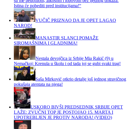
su me pedofilom, alkosom i lopovom bez ijednog dokaza.
Istina će pobediti pred institucijama!“
VUČIČ PRIZNAO DA JE OPET LAGAO
NAROD!
MANASTIR SLANCI POMAŽE
SIROMAŠNIMA I GLADNIMA!
Nestala devojčica iz Srbije Mia Rakić (9) u
Nemačkoj: Krenula u školu i od tada joj se gubi svaki trag!
Saša Mirković otkrio detalje još jednog stravičnog
pokušaja atentata na njega!
USKORO BIVŠI PREDSEDNIK SRBIJE OPET
LAŽE: ZVUČNI TOP JE POSTOJAO 15. MARTA I
UPOTREBLJEN JE PROTIV NARODA! (VIDEO)