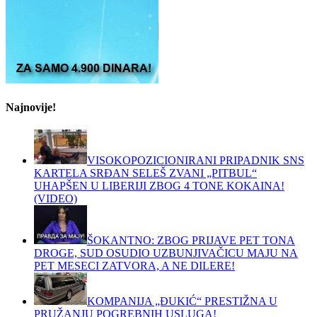
Najnovije!
VISOKOPOZICIONIRANI PRIPADNIK SNS
KARTELA SRĐAN SELEŠ ZVANI „PITBUL“
UHAPŠEN U LIBERIJI ZBOG 4 TONE KOKAINA!
(VIDEO)
ŠOKANTNO: ZBOG PRIJAVE PET TONA
DROGE, SUD OSUDIO UZBUNJIVAČICU MAJU NA
PET MESECI ZATVORA, A NE DILERE!
KOMPANIJA „ĐUKIĆ“ PRESTIŽNA U
PRUŽANJU POGREBNIH USLUGA!