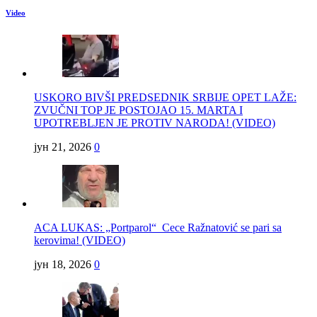
Video
USKORO BIVŠI PREDSEDNIK SRBIJE OPET LAŽE:
ZVUČNI TOP JE POSTOJAO 15. MARTA I
UPOTREBLJEN JE PROTIV NARODA! (VIDEO)
јун 21, 2026
0
ACA LUKAS: „Portparol“ Cece Ražnatović se pari sa
kerovima! (VIDEO)
јун 18, 2026
0