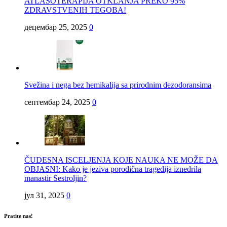
ATLASOTERAPIJA OTKLANJA PREKO 95%
ZDRAVSTVENIH TEGOBA!
децембар 25, 2025
0
Svežina i nega bez hemikalija sa prirodnim dezodoransima
септембар 24, 2025
0
ČUDESNA ISCELJENJA KOJE NAUKA NE MOŽE DA
OBJASNI: Kako je jeziva porodična tragedija iznedrila
manastir Sestroljin?
јул 31, 2025
0
Pratite nas!