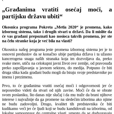
„Građanima vratiti osećaj moći, a
partijsku državu ubiti“
Okosnica programa Pokreta „Metla 2020“ je promena, kako
izbornog sistema, tako i drugih stvari u državi. Da li mislite da
će vas građani prepoznati kao nosioca takvih promena, jer ste
na čelu stranke koja je već bila na vlasti?
Okosnica našeg programa jeste promena izbornog sistema jer je to
osnovni preduslov da se konačno ubije partijska država i ta užasno
kancerogena snaga naših stranaka koja im dozvoljava da, preko
svake mere, utiču na celokupni javni život ove zemlje, od pravosuđa
preko zapošljavanja u javnom sektoru, do medija. Potpuno će biti
druga slika kada građani budu mogli da biraju svoje predstavnike po
imenu i prezimenu.
Prvo, to će građanima vratiti osećaj moći i odgovornosti jer će
neposredno videti da stvari od njih zavise. Moći će da se obrate
svom poslaniku, što danas nije slučaj i da mu traže da brani njihove
interese i najvažnije da ga promene na sledećim izborima ako njime
ne budu zadovoljni. Drugo, kvalitet tih predstavnika će biti
kudikamo veći jer će ljudi koji se budu kandidovali na izborima, od
lokalne samouprave do centralne vlasti, umesto da se dodvoravaju