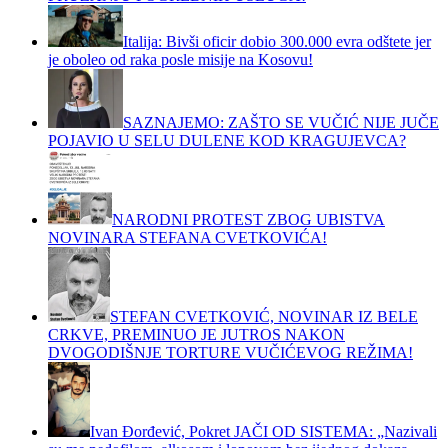
Italija: Bivši oficir dobio 300.000 evra odštete jer
je oboleo od raka posle misije na Kosovu!
SAZNAJEMO: ZAŠTO SE VUČIĆ NIJE JUČE
POJAVIO U SELU DULENE KOD KRAGUJEVCA?
NARODNI PROTEST ZBOG UBISTVA
NOVINARA STEFANA CVETKOVIĆA!
STEFAN CVETKOVIĆ, NOVINAR IZ BELE
CRKVE, PREMINUO JE JUTROS NAKON
DVOGODIŠNJE TORTURE VUČIĆEVOG REŽIMA!
Ivan Đorđević, Pokret JAČI OD SISTEMA: „Nazivali