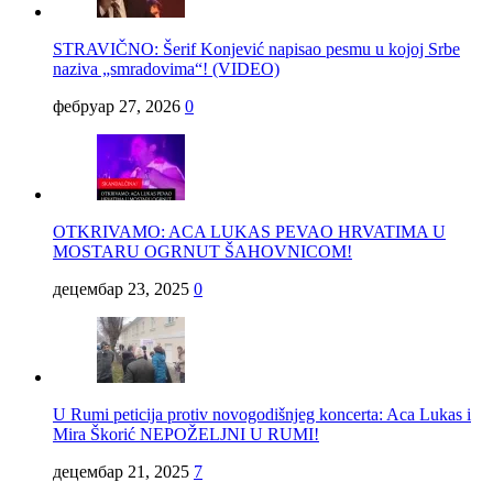
STRAVIČNO: Šerif Konjević napisao pesmu u kojoj Srbe
naziva „smradovima“! (VIDEO)
фебруар 27, 2026
0
OTKRIVAMO: ACA LUKAS PEVAO HRVATIMA U
MOSTARU OGRNUT ŠAHOVNICOM!
децембар 23, 2025
0
U Rumi peticija protiv novogodišnjeg koncerta: Aca Lukas i
Mira Škorić NEPOŽELJNI U RUMI!
децембар 21, 2025
7