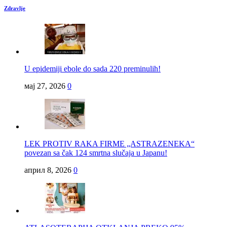
Zdravlje
U epidemiji ebole do sada 220 preminulih!
мај 27, 2026
0
LEK PROTIV RAKA FIRME „ASTRAZENEKA“
povezan sa čak 124 smrtna slučaja u Japanu!
април 8, 2026
0