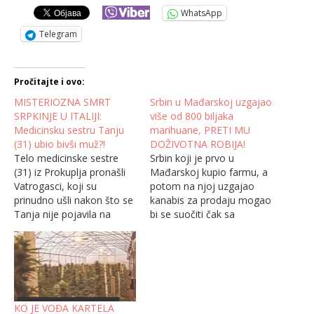
WhatsApp
Telegram
Pročitajte i ovo:
MISTERIOZNA SMRT
Srbin u Mađarskoj uzgajao
SRPKINJE U ITALIJI:
više od 800 biljaka
Medicinsku sestru Tanju
marihuane, PRETI MU
(31) ubio bivši muž?!
DOŽIVOTNA ROBIJA!
Telo medicinske sestre
Srbin koji je prvo u
(31) iz Prokuplja pronašli
Mađarskoj kupio farmu, a
Vatrogasci, koji su
potom na njoj uzgajao
prinudno ušli nakon što se
kanabis za prodaju mogao
Tanja nije pojavila na
bi se suočiti čak sa
poslu. Medicinska sestra
doživotnom robijom. U
Tanja Komatinović (31) iz
njegovom posedu policija
Prokuplja pronađena je
je zaplenila više od 800
mrtva u svom domu u
biljaka marihuane, javlja
italijanskom gradu
SIA! Kako navode u
Vićenca, prenosi portal
mađarskom tužilaštvu,
KO JE VOĐA KARTELA
Hronika.eu. Uviđaj je
izvesni Srbin je ranije bio