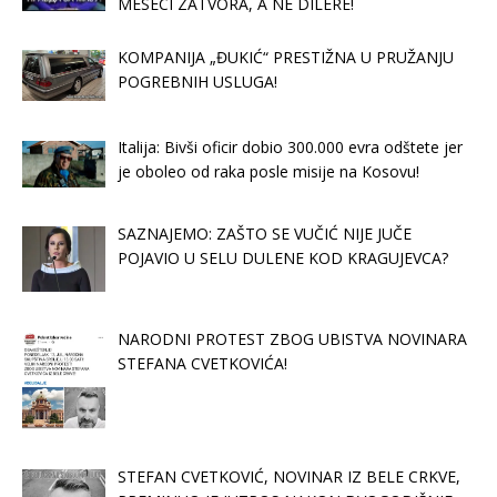
MESECI ZATVORA, A NE DILERE!
KOMPANIJA „ĐUKIĆ“ PRESTIŽNA U PRUŽANJU
POGREBNIH USLUGA!
Italija: Bivši oficir dobio 300.000 evra odštete jer
je oboleo od raka posle misije na Kosovu!
SAZNAJEMO: ZAŠTO SE VUČIĆ NIJE JUČE
POJAVIO U SELU DULENE KOD KRAGUJEVCA?
NARODNI PROTEST ZBOG UBISTVA NOVINARA
STEFANA CVETKOVIĆA!
STEFAN CVETKOVIĆ, NOVINAR IZ BELE CRKVE,