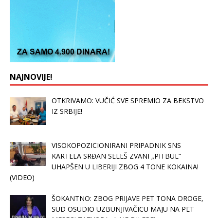
NAJNOVIJE!
OTKRIVAMO: VUČIĆ SVE SPREMIO ZA BEKSTVO
IZ SRBIJE!
VISOKOPOZICIONIRANI PRIPADNIK SNS
KARTELA SRĐAN SELEŠ ZVANI „PITBUL“
UHAPŠEN U LIBERIJI ZBOG 4 TONE KOKAINA!
(VIDEO)
ŠOKANTNO: ZBOG PRIJAVE PET TONA DROGE,
SUD OSUDIO UZBUNJIVAČICU MAJU NA PET