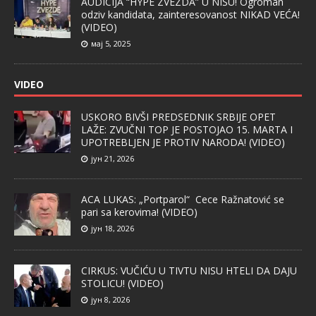
AUDICIJA “HYPE ZVEZDA” U NIŠU! Ogroman
odziv kandidata, zainteresovanost NIKAD VEĆA!
(VIDEO)
мај 5, 2025
VIDEO
USKORO BIVŠI PREDSEDNIK SRBIJE OPET
LAŽE: ZVUČNI TOP JE POSTOJAO 15. MARTA I
UPOTREBLJEN JE PROTIV NARODA! (VIDEO)
јун 21, 2026
ACA LUKAS: „Portparol“ Cece Ražnatović se
pari sa kerovima! (VIDEO)
јун 18, 2026
CIRKUS: VUČIĆU U TIVTU NISU HTELI DA DAJU
STOLICU! (VIDEO)
јун 8, 2026