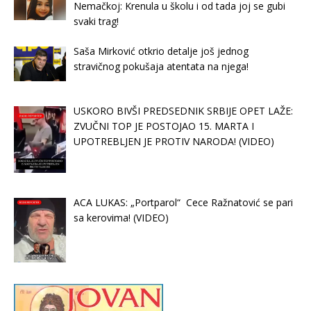
Nemačkoj: Krenula u školu i od tada joj se gubi
svaki trag!
Saša Mirković otkrio detalje još jednog
stravičnog pokušaja atentata na njega!
USKORO BIVŠI PREDSEDNIK SRBIJE OPET LAŽE:
ZVUČNI TOP JE POSTOJAO 15. MARTA I
UPOTREBLJEN JE PROTIV NARODA! (VIDEO)
ACA LUKAS: „Portparol“ Cece Ražnatović se pari
sa kerovima! (VIDEO)