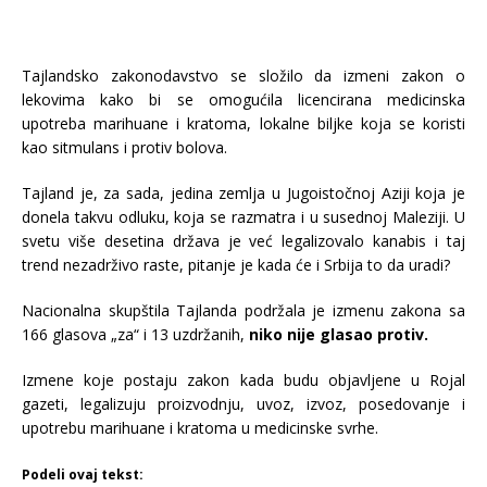
Tajlandsko zakonodavstvo se složilo da izmeni zakon o
lekovima kako bi se omogućila licencirana medicinska
upotreba marihuane i kratoma, lokalne biljke koja se koristi
kao sitmulans i protiv bolova.
Tajland je, za sada, jedina zemlja u Jugoistočnoj Aziji koja je
donela takvu odluku, koja se razmatra i u susednoj Maleziji. U
svetu više desetina država je već legalizovalo kanabis i taj
trend nezadrživo raste, pitanje je kada će i Srbija to da uradi?
Nacionalna skupštila Tajlanda podržala je izmenu zakona sa
166 glasova „za“ i 13 uzdržanih,
niko nije glasao protiv.
Izmene koje postaju zakon kada budu objavljene u Rojal
gazeti, legalizuju proizvodnju, uvoz, izvoz, posedovanje i
upotrebu marihuane i kratoma u medicinske svrhe.
Podeli ovaj tekst: