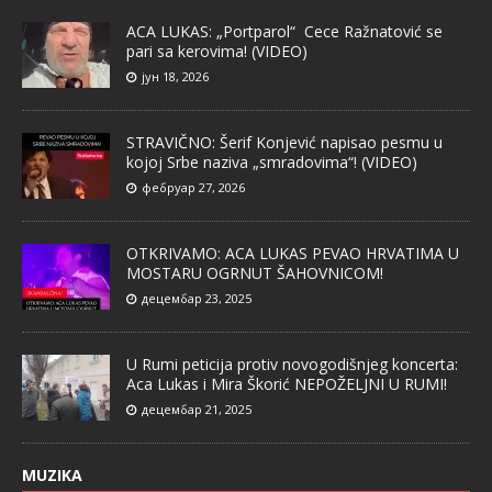
ACA LUKAS: „Portparol“ Cece Ražnatović se
pari sa kerovima! (VIDEO)
јун 18, 2026
STRAVIČNO: Šerif Konjević napisao pesmu u
kojoj Srbe naziva „smradovima“! (VIDEO)
фебруар 27, 2026
OTKRIVAMO: ACA LUKAS PEVAO HRVATIMA U
MOSTARU OGRNUT ŠAHOVNICOM!
децембар 23, 2025
U Rumi peticija protiv novogodišnjeg koncerta:
Aca Lukas i Mira Škorić NEPOŽELJNI U RUMI!
децембар 21, 2025
MUZIKA