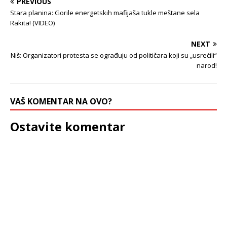
PREVIOUS
Stara planina: Gorile energetskih mafijaša tukle meštane sela
Rakita! (VIDEO)
NEXT
Niš: Organizatori protesta se ograđuju od političara koji su „usrećili“
narod!
VAŠ KOMENTAR NA OVO?
Ostavite komentar