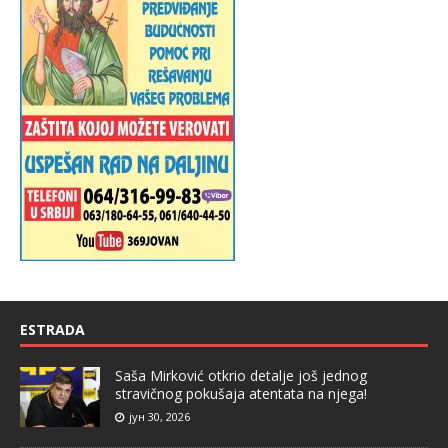
ESTRADA
Saša Mirković otkrio detalje još jednog
stravičnog pokušaja atentata na njega!
јун 30, 2026