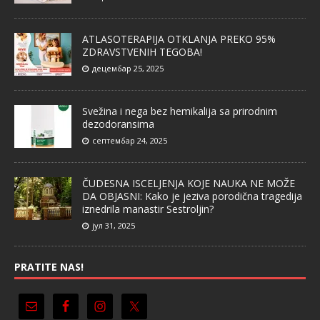
ATLASOTERAPIJA OTKLANJA PREKO 95%
ZDRAVSTVENIH TEGOBA!
децембар 25, 2025
Svežina i nega bez hemikalija sa prirodnim
dezodoransima
септембар 24, 2025
ČUDESNA ISCELJENJA KOJE NAUKA NE MOŽE
DA OBJASNI: Kako je jeziva porodična tragedija
iznedrila manastir Sestroljin?
јул 31, 2025
PRATITE NAS!