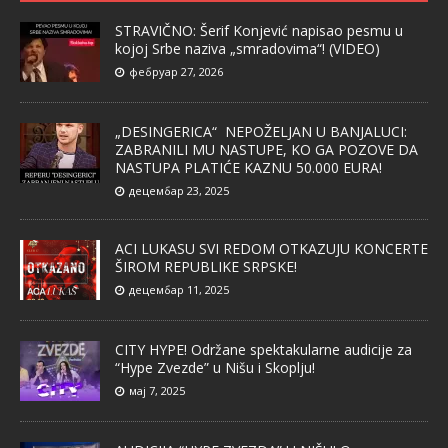
STRAVIČNO: Šerif Konjević napisao pesmu u
kojoj Srbe naziva „smradovima“! (VIDEO)
фебруар 27, 2026
„DESINGERICA“ NEPOŽELJAN U BANJALUCI:
ZABRANILI MU NASTUPE, KO GA POZOVE DA
NASTUPA PLATIĆE KAZNU 50.000 EURA!
децембар 23, 2025
ACI LUKASU SVI REDOM OTKAZUJU KONCERTE
ŠIROM REPUBLIKE SRPSKE!
децембар 11, 2025
CITY HYPE! Održane spektakularne audicije za
“Hype Zvezde” u Nišu i Skoplju!
мај 7, 2025