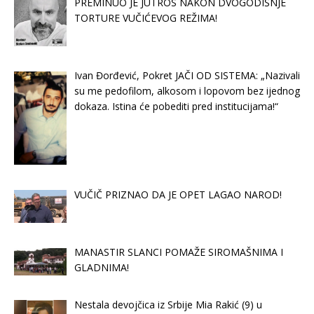
PREMINUO JE JUTROS NAKON DVOGODIŠNJE
TORTURE VUČIĆEVOG REŽIMA!
Ivan Đorđević, Pokret JAČI OD SISTEMA: „Nazivali
su me pedofilom, alkosom i lopovom bez ijednog
dokaza. Istina će pobediti pred institucijama!“
VUČIČ PRIZNAO DA JE OPET LAGAO NAROD!
MANASTIR SLANCI POMAŽE SIROMAŠNIMA I
GLADNIMA!
Nestala devojčica iz Srbije Mia Rakić (9) u