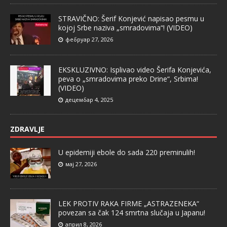
STRAVIČNO: Šerif Konjević napisao pesmu u
kojoj Srbe naziva „smradovima“! (VIDEO)
фебруар 27, 2026
EKSKLUZIVNO: Isplivao video Šerifa Konjevića,
peva o „smradovima preko Drine“, Srbima!
(VIDEO)
децембар 4, 2025
ZDRAVLJE
U epidemiji ebole do sada 220 preminulih!
мај 27, 2026
LEK PROTIV RAKA FIRME „ASTRAZENEKA“
povezan sa čak 124 smrtna slučaja u Japanu!
април 8, 2026