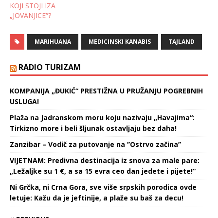
KOJI STOJI IZA
izvršen, a policija istražuje
osuđen na zatvorsku…
„JOVANJICE“?
uzroke njene iznenadne
smrti.…
MARIHUANA
MEDICINSKI KANABIS
TAJLAND
RADIO TURIZAM
KOMPANIJA „ĐUKIĆ“ PRESTIŽNA U PRUŽANJU POGREBNIH
USLUGA!
Plaža na Jadranskom moru koju nazivaju „Havajima“:
Tirkizno more i beli šljunak ostavljaju bez daha!
Zanzibar – Vodič za putovanje na ’’Ostrvo začina’’
VIJETNAM: Predivna destinacija iz snova za male pare:
„Ležaljke su 1 €, a sa 15 evra ceo dan jedete i pijete!“
Ni Grčka, ni Crna Gora, sve više srpskih porodica ovde
letuje: Kažu da je jeftinije, a plaže su baš za decu!