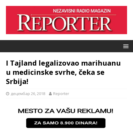
I Tajland legalizovao marihuanu
u medicinske svrhe, čeka se
Srbija!
децембар 26, 2018
Reporter