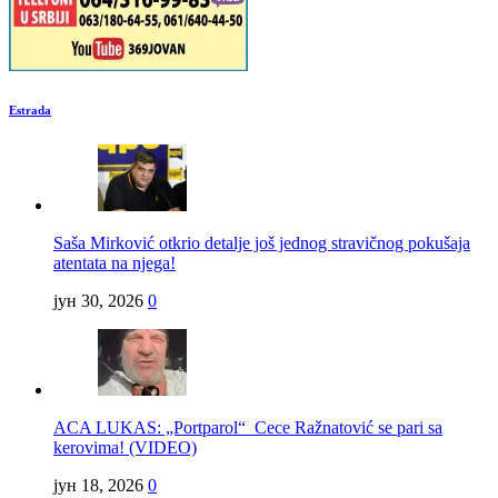
Estrada
Saša Mirković otkrio detalje još jednog stravičnog pokušaja
atentata na njega!
јун 30, 2026
0
ACA LUKAS: „Portparol“ Cece Ražnatović se pari sa
kerovima! (VIDEO)
јун 18, 2026
0