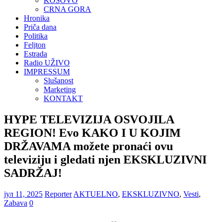
KOSOVO
CRNA GORA
Hronika
Priča dana
Politika
Feljton
Estrada
Radio UŽIVO
IMPRESSUM
Slušanost
Marketing
KONTAKT
HYPE TELEVIZIJA OSVOJILA
REGION! Evo KAKO I U KOJIM
DRŽAVAMA možete pronaći ovu
televiziju i gledati njen EKSKLUZIVNI
SADRŽAJ!
јул 11, 2025
Reporter
AKTUELNO
,
EKSKLUZIVNO
,
Vesti
,
Zabava
0