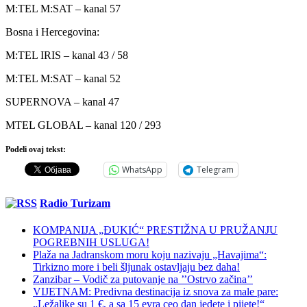
M:TEL M:SAT – kanal 57
Bosna i Hercegovina:
M:TEL IRIS – kanal 43 / 58
M:TEL M:SAT – kanal 52
SUPERNOVA – kanal 47
MTEL GLOBAL – kanal 120 / 293
Podeli ovaj tekst:
WhatsApp
Telegram
Radio Turizam
KOMPANIJA „ĐUKIĆ“ PRESTIŽNA U PRUŽANJU
POGREBNIH USLUGA!
Plaža na Jadranskom moru koju nazivaju „Havajima“:
Tirkizno more i beli šljunak ostavljaju bez daha!
Zanzibar – Vodič za putovanje na ’’Ostrvo začina’’
VIJETNAM: Predivna destinacija iz snova za male pare:
„Ležaljke su 1 €, a sa 15 evra ceo dan jedete i pijete!“