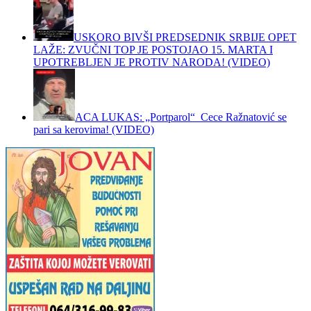
USKORO BIVŠI PREDSEDNIK SRBIJE OPET
LAŽE: ZVUČNI TOP JE POSTOJAO 15. MARTA I
UPOTREBLJEN JE PROTIV NARODA! (VIDEO)
ACA LUKAS: „Portparol“ Cece Ražnatović se
pari sa kerovima! (VIDEO)