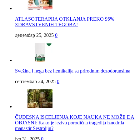
ATLASOTERAPIJA OTKLANJA PREKO 95%
ZDRAVSTVENIH TEGOBA!
децембар 25, 2025
0
Svežina i nega bez hemikalija sa prirodnim dezodoransima
септембар 24, 2025
0
ČUDESNA ISCELJENJA KOJE NAUKA NE MOŽE DA
OBJASNI: Kako je jeziva porodična tragedija iznedrila
manastir Sestroljin?
јул 31, 2025
0