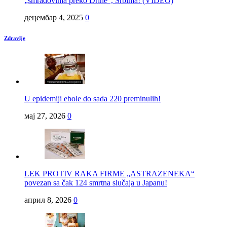
„smradovima preko Drine“, Srbima! (VIDEO)
децембар 4, 2025
0
Zdravlje
U epidemiji ebole do sada 220 preminulih!
мај 27, 2026
0
LEK PROTIV RAKA FIRME „ASTRAZENEKA“
povezan sa čak 124 smrtna slučaja u Japanu!
април 8, 2026
0