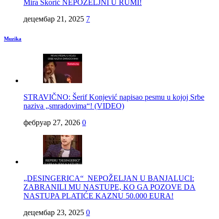
Mira Škorić NEPOŽELJNI U RUMI!
децембар 21, 2025
7
Muzika
STRAVIČNO: Šerif Konjević napisao pesmu u kojoj Srbe
naziva „smradovima“! (VIDEO)
фебруар 27, 2026
0
„DESINGERICA“ NEPOŽELJAN U BANJALUCI:
ZABRANILI MU NASTUPE, KO GA POZOVE DA
NASTUPA PLATIĆE KAZNU 50.000 EURA!
децембар 23, 2025
0