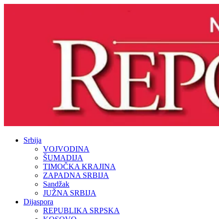
Srbija
VOJVODINA
ŠUMADIJA
TIMOČKA KRAJINA
ZAPADNA SRBIJA
Sandžak
JUŽNA SRBIJA
Dijaspora
REPUBLIKA SRPSKA