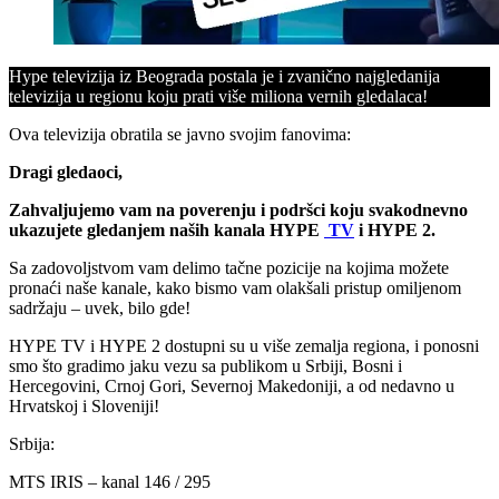
Hype televizija iz Beograda postala je i zvanično najgledanija
televizija u regionu koju prati više miliona vernih gledalaca!
Ova televizija obratila se javno svojim fanovima:
Dragi gledaoci,
Zahvaljujemo vam na poverenju i podršci koju svakodnevno
ukazujete gledanjem naših kanala HYPE
TV
i HYPE 2.
Sa zadovoljstvom vam delimo tačne pozicije na kojima možete
pronaći naše kanale, kako bismo vam olakšali pristup omiljenom
sadržaju – uvek, bilo gde!
HYPE TV i HYPE 2 dostupni su u više zemalja regiona, i ponosni
smo što gradimo jaku vezu sa publikom u Srbiji, Bosni i
Hercegovini, Crnoj Gori, Severnoj Makedoniji, a od nedavno u
Hrvatskoj i Sloveniji!
Srbija:
MTS IRIS – kanal 146 / 295