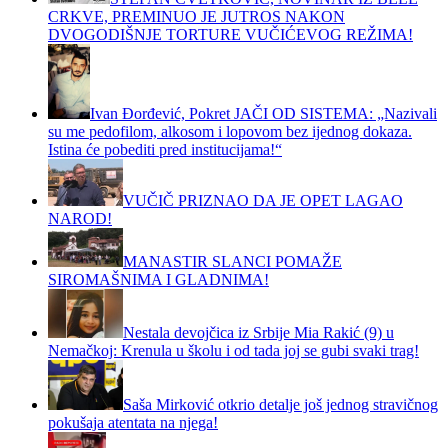
CRKVE, PREMINUO JE JUTROS NAKON
DVOGODIŠNJE TORTURE VUČIĆEVOG REŽIMA!
Ivan Đorđević, Pokret JAČI OD SISTEMA: „Nazivali
su me pedofilom, alkosom i lopovom bez ijednog dokaza.
Istina će pobediti pred institucijama!“
VUČIČ PRIZNAO DA JE OPET LAGAO
NAROD!
MANASTIR SLANCI POMAŽE
SIROMAŠNIMA I GLADNIMA!
Nestala devojčica iz Srbije Mia Rakić (9) u
Nemačkoj: Krenula u školu i od tada joj se gubi svaki trag!
Saša Mirković otkrio detalje još jednog stravičnog
pokušaja atentata na njega!