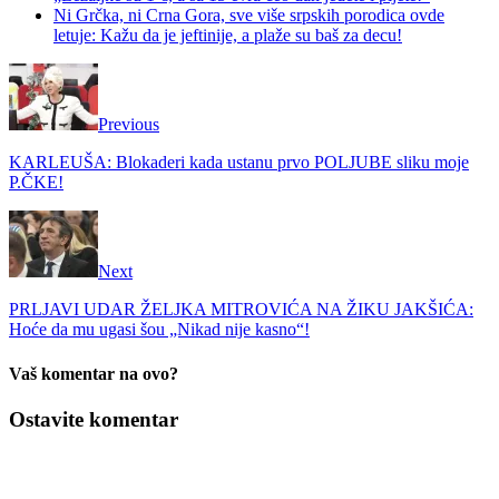
Ni Grčka, ni Crna Gora, sve više srpskih porodica ovde
letuje: Kažu da je jeftinije, a plaže su baš za decu!
Previous
KARLEUŠA: Blokaderi kada ustanu prvo POLJUBE sliku moje
P.ČKE!
Next
PRLJAVI UDAR ŽELJKA MITROVIĆA NA ŽIKU JAKŠIĆA:
Hoće da mu ugasi šou „Nikad nije kasno“!
Vaš komentar na ovo?
Ostavite komentar