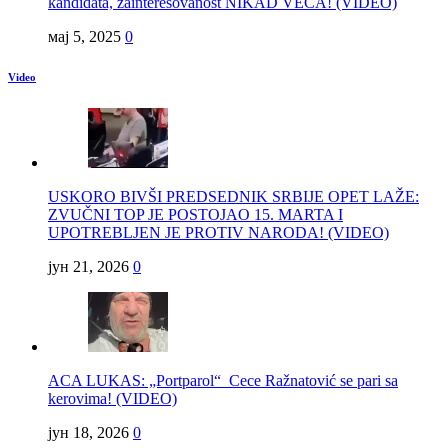
kandidata, zainteresovanost NIKAD VEĆA! (VIDEO)
мај 5, 2025
0
Video
USKORO BIVŠI PREDSEDNIK SRBIJE OPET LAŽE:
ZVUČNI TOP JE POSTOJAO 15. MARTA I
UPOTREBLJEN JE PROTIV NARODA! (VIDEO)
јун 21, 2026
0
ACA LUKAS: „Portparol“ Cece Ražnatović se pari sa
kerovima! (VIDEO)
јун 18, 2026
0