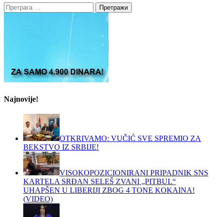
Претрага
за:
Najnovije!
OTKRIVAMO: VUČIĆ SVE SPREMIO ZA
BEKSTVO IZ SRBIJE!
VISOKOPOZICIONIRANI PRIPADNIK SNS
KARTELA SRĐAN SELEŠ ZVANI „PITBUL“
UHAPŠEN U LIBERIJI ZBOG 4 TONE KOKAINA!
(VIDEO)