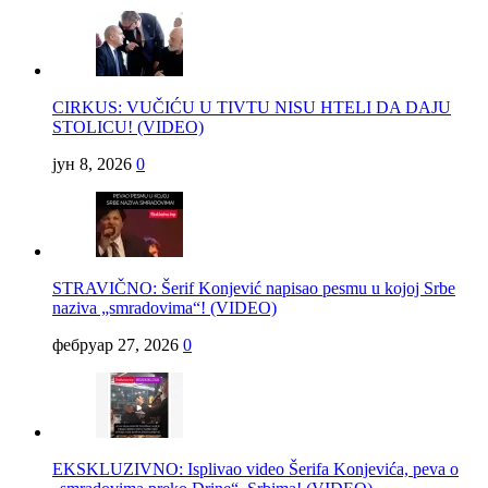
CIRKUS: VUČIĆU U TIVTU NISU HTELI DA DAJU
STOLICU! (VIDEO)
јун 8, 2026
0
STRAVIČNO: Šerif Konjević napisao pesmu u kojoj Srbe
naziva „smradovima“! (VIDEO)
фебруар 27, 2026
0
EKSKLUZIVNO: Isplivao video Šerifa Konjevića, peva o