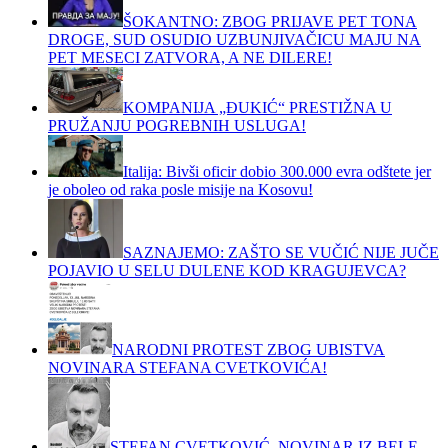
ŠOKANTNO: ZBOG PRIJAVE PET TONA
DROGE, SUD OSUDIO UZBUNJIVAČICU MAJU NA
PET MESECI ZATVORA, A NE DILERE!
KOMPANIJA „ĐUKIĆ“ PRESTIŽNA U
PRUŽANJU POGREBNIH USLUGA!
Italija: Bivši oficir dobio 300.000 evra odštete jer
je oboleo od raka posle misije na Kosovu!
SAZNAJEMO: ZAŠTO SE VUČIĆ NIJE JUČE
POJAVIO U SELU DULENE KOD KRAGUJEVCA?
NARODNI PROTEST ZBOG UBISTVA
NOVINARA STEFANA CVETKOVIĆA!
STEFAN CVETKOVIĆ, NOVINAR IZ BELE