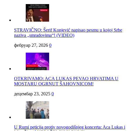
STRAVIČNO: Šerif Konjević napisao pesmu u kojoj Srbe
naziva „smradovima“! (VIDEO)
фебруар 27, 2026
0
OTKRIVAMO: ACA LUKAS PEVAO HRVATIMA U
MOSTARU OGRNUT ŠAHOVNICOM!
децембар 23, 2025
0
U Rumi peticija protiv novogodišnjeg koncerta: Aca Lukas i