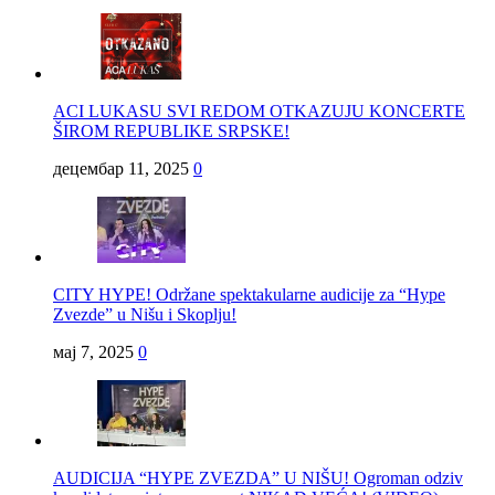
ACI LUKASU SVI REDOM OTKAZUJU KONCERTE
ŠIROM REPUBLIKE SRPSKE!
децембар 11, 2025
0
CITY HYPE! Održane spektakularne audicije za “Hype
Zvezde” u Nišu i Skoplju!
мај 7, 2025
0
AUDICIJA “HYPE ZVEZDA” U NIŠU! Ogroman odziv