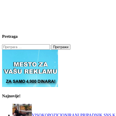
Pretraga
Претрага
за:
Najnovije!
VISOKOPOZICIONIRANI PRIPADNIK SNS K