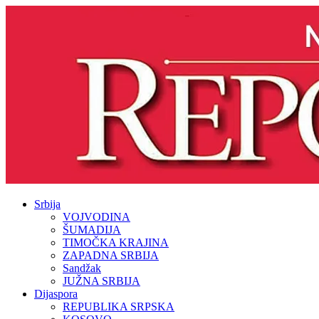
Srbija
VOJVODINA
ŠUMADIJA
TIMOČKA KRAJINA
ZAPADNA SRBIJA
Sandžak
JUŽNA SRBIJA
Dijaspora
REPUBLIKA SRPSKA