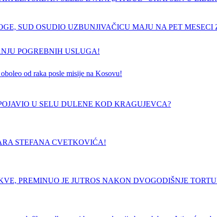
GE, SUD OSUDIO UZBUNJIVAČICU MAJU NA PET MESECI Z
ANJU POGREBNIH USLUGA!
 je oboleo od raka posle misije na Kosovu!
E POJAVIO U SELU DULENE KOD KRAGUJEVCA?
ARA STEFANA CVETKOVIĆA!
RKVE, PREMINUO JE JUTROS NAKON DVOGODIŠNJE TORT