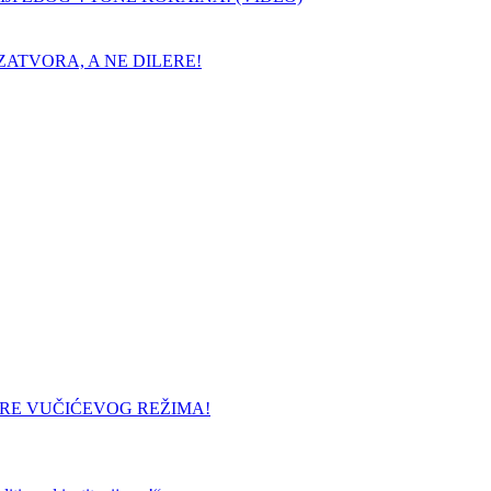
ATVORA, A NE DILERE!
URE VUČIĆEVOG REŽIMA!