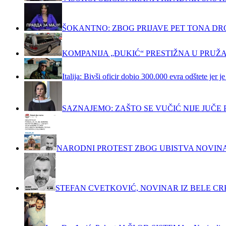
ŠOKANTNO: ZBOG PRIJAVE PET TONA DRO
KOMPANIJA „ĐUKIĆ“ PRESTIŽNA U PRUŽ
Italija: Bivši oficir dobio 300.000 evra odštete jer
SAZNAJEMO: ZAŠTO SE VUČIĆ NIJE JUČ
NARODNI PROTEST ZBOG UBISTVA NOVIN
STEFAN CVETKOVIĆ, NOVINAR IZ BELE C