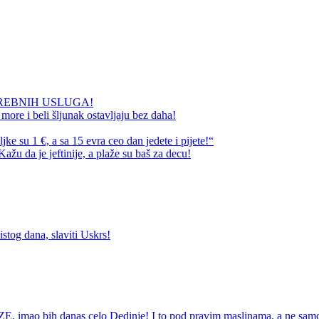
REBNIH USLUGA!
ore i beli šljunak ostavljaju bez daha!
e su 1 €, a sa 15 evra ceo dan jedete i pijete!“
ažu da je jeftinije, a plaže su baš za decu!
og dana, slaviti Uskrs!
danas celo Dedinje! I to pod pravim maslinama, a ne samo jedn