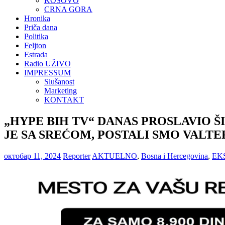
KOSOVO
CRNA GORA
Hronika
Priča dana
Politika
Feljton
Estrada
Radio UŽIVO
IMPRESSUM
Slušanost
Marketing
KONTAKT
„HYPE BIH TV“ DANAS PROSLAVIO ŠIRE
JE SA SREĆOM, POSTALI SMO VALTE
октобар 11, 2024
Reporter
AKTUELNO
,
Bosna i Hercegovina
,
EK