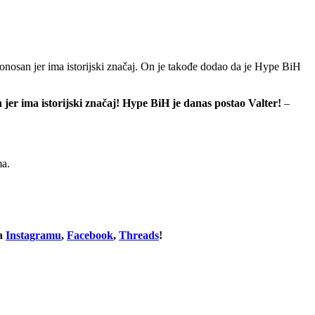
onosan jer ima istorijski značaj. On je takođe dodao da je Hype BiH
 jer ima istorijski značaj! Hype BiH je danas postao Valter!
–
ma.
na
Instagramu
,
Facebook
,
Threads
!