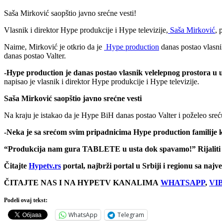
Saša Mirković saopštio javno srećne vesti!
Vlasnik i direktor Hype produkcije i Hype televizije,
Saša Mirković
, 
Naime, Mirković je otkrio da je
Hype production
danas postao vlasni
danas postao Valter.
-Hype production je danas postao vlasnik velelepnog prostora u u
napisao je vlasnik i direktor Hype produkcije i Hype televizije.
Saša Mirković saopštio javno srećne vesti
Na kraju je istakao da je Hype BiH danas postao Valter i poželeo sre
-Neka je sa srećom svim pripadnicima Hype production familije k
“Produkcija nam gura TABLETE u usta dok spavamo!” Rijalit
Čitajte
Hypetv.rs
portal, najbrži portal u Srbiji i regionu sa naj
ČITAJTE NAS I NA HYPETV KANALIMA
WHATSAPP
,
VI
Podeli ovaj tekst:
WhatsApp
Telegram