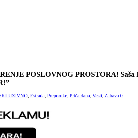
NJE POSLOVNOG PROSTORA! Saša Mirko
R!”
SKLUZIVNO
,
Estrada
,
Preporuke
,
Priča dana
,
Vesti
,
Zabava
0