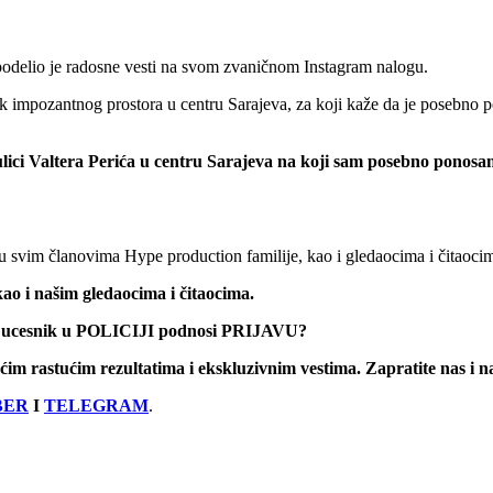
podelio je radosne vesti na svom zvaničnom Instagram nalogu.
k impozantnog prostora u centru Sarajeva, za koji kaže da je posebno p
lici Valtera Perića u centru Sarajeva na koji sam posebno ponosan
ću svim članovima Hype production familije, kao i gledaocima i čitaoci
ao i našim gledaocima i čitaocima.
i ucesnik u POLICIJI podnosi PRIJAVU?
većim rastućim rezultatima i ekskluzivnim vestima. Zapratite nas i 
BER
I
TELEGRAM
.