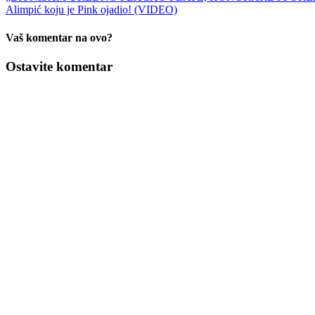
Alimpić koju je Pink ojadio! (VIDEO)
Vaš komentar na ovo?
Ostavite komentar