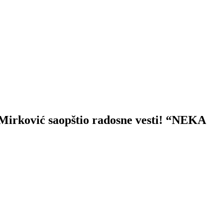
vić saopštio radosne vesti! “NEKA