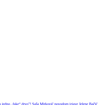
o „fake“ drvo”! Saša Mirković povodom izjave Jelene Bačić