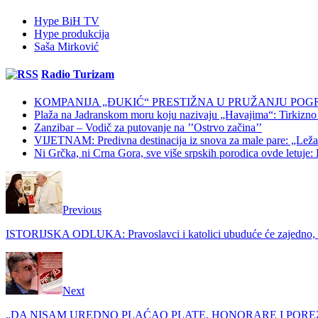
Hype BiH TV
Hype produkcija
Saša Mirković
Radio Turizam
KOMPANIJA „ĐUKIĆ“ PRESTIŽNA U PRUŽANJU POG
Plaža na Jadranskom moru koju nazivaju „Havajima“: Tirkizno m
Zanzibar – Vodič za putovanje na ’’Ostrvo začina’’
VIJETNAM: Predivna destinacija iz snova za male pare: „Ležaljk
Ni Grčka, ni Crna Gora, sve više srpskih porodica ovde letuje: K
Previous
ISTORIJSKA ODLUKA: Pravoslavci i katolici ubuduće će zajedno, ist
Next
„DA NISAM UREDNO PLAĆAO PLATE, HONORARE I POREZE, imao bih 