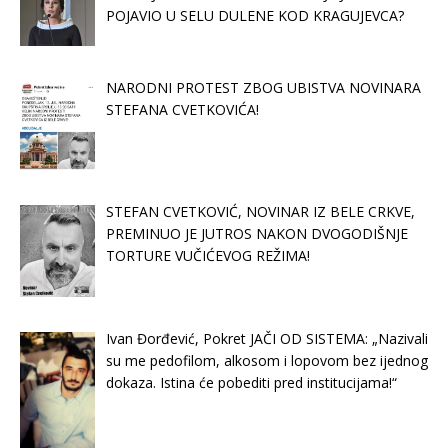
POJAVIO U SELU DULENE KOD KRAGUJEVCA?
NARODNI PROTEST ZBOG UBISTVA NOVINARA
STEFANA CVETKOVIĆA!
STEFAN CVETKOVIĆ, NOVINAR IZ BELE CRKVE,
PREMINUO JE JUTROS NAKON DVOGODIŠNJE
TORTURE VUČIĆEVOG REŽIMA!
Ivan Đorđević, Pokret JAČI OD SISTEMA: „Nazivali
su me pedofilom, alkosom i lopovom bez ijednog
dokaza. Istina će pobediti pred institucijama!“