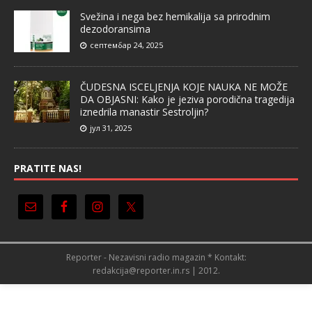
Svežina i nega bez hemikalija sa prirodnim
dezodoransima
септембар 24, 2025
ČUDESNA ISCELJENJA KOJE NAUKA NE MOŽE
DA OBJASNI: Kako je jeziva porodična tragedija
iznedrila manastir Sestroljin?
јул 31, 2025
PRATITE NAS!
Reporter - Nezavisni radio magazin * Kontakt:
redakcija@reporter.in.rs | 2012.