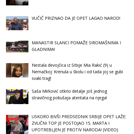
VUČIČ PRIZNAO DA JE OPET LAGAO NAROD!
MANASTIR SLANCI POMAŽE SIROMAŠNIMA I
GLADNIMA!
Nestala devojčica iz Srbije Mia Rakić (9) u
Nemačkoj: Krenula u školu i od tada joj se gubi
svaki trag!
Saša Mirković otkrio detalje još jednog
stravičnog pokušaja atentata na njega!
USKORO BIVŠI PREDSEDNIK SRBIJE OPET LAŽE:
ZVUČNI TOP JE POSTOJAO 15. MARTA I
UPOTREBLJEN JE PROTIV NARODA! (VIDEO)