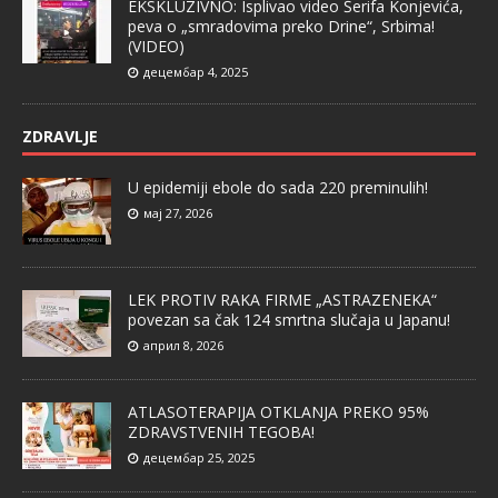
EKSKLUZIVNO: Isplivao video Šerifa Konjevića,
peva o „smradovima preko Drine“, Srbima!
(VIDEO)
децембар 4, 2025
ZDRAVLJE
U epidemiji ebole do sada 220 preminulih!
мај 27, 2026
LEK PROTIV RAKA FIRME „ASTRAZENEKA“
povezan sa čak 124 smrtna slučaja u Japanu!
април 8, 2026
ATLASOTERAPIJA OTKLANJA PREKO 95%
ZDRAVSTVENIH TEGOBA!
децембар 25, 2025