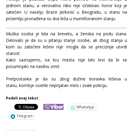
jednom stanu, a verovatno niko nije očekivao horor koji je
zatečen. U naselju Braće Jerković u Beogradu, u stanu na
prizemlju pronađena su dva leša u mumificiranom stanju.
Muška osoba je bila na krevetu, a ženska na podu stana.
Delovalo je da su u pitanju starije osobe, ali zbog stanja u
kom su zatečeni leševi nije mogla da se preciznije utvrdi
starost.
Kako saznajemo, na licu mesta nije bilo krvi da bi se
posumnjalo na nasilnu smrt.
Pretpostavka je da su zbog dužine boravka leševa u
stanu, komšije osetile neprijatan miris i zvale policiju.
Podeli ovaj tekst:
WhatsApp
Telegram