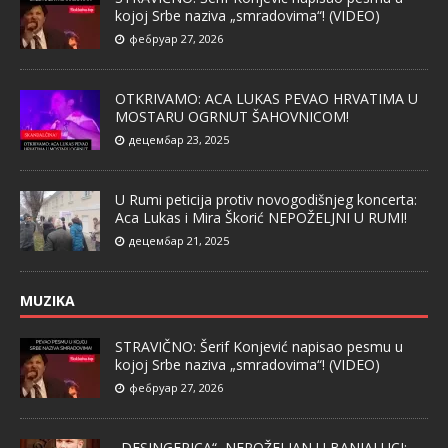
kojoj Srbe naziva „smradovima“! (VIDEO)
фебруар 27, 2026
OTKRIVAMO: ACA LUKAS PEVAO HRVATIMA U
MOSTARU OGRNUT ŠAHOVNICOM!
децембар 23, 2025
U Rumi peticija protiv novogodišnjeg koncerta:
Aca Lukas i Mira Škorić NEPOŽELJNI U RUMI!
децембар 21, 2025
MUZIKA
STRAVIČNO: Šerif Konjević napisao pesmu u
kojoj Srbe naziva „smradovima“! (VIDEO)
фебруар 27, 2026
„DESINGERICA“ NEPOŽELJAN U BANJALUCI: