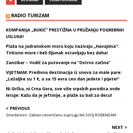
držao više od 10,8
kilograma marihuane.
Optužnicom, koja je
RADIO TURIZAM
predata Višem sudu u
Beogradu na odluku o
KOMPANIJA „ĐUKIĆ“ PRESTIŽNA U PRUŽANJU POGREBNIH
potvrđivanju, Filip B. se
USLUGA!
tereti za krivično…
Plaža na Jadranskom moru koju nazivaju „Havajima“:
Tirkizno more i beli šljunak ostavljaju bez daha!
Zanzibar – Vodič za putovanje na ’’Ostrvo začina’’
VIJETNAM: Predivna destinacija iz snova za male pare:
„Ležaljke su 1 €, a sa 15 evra ceo dan jedete i pijete!“
Ni Grčka, ni Crna Gora, sve više srpskih porodica ovde
letuje: Kažu da je jeftinije, a plaže su baš za decu!
PREVIOUS
Smederevo: Zaklao nevenčanu suprugu NA SVOJ ROĐENDAN!
NEXT