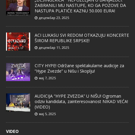
ZABRANILI MU NASTUPE, KO GA POZOVE DA
NASTUPA PLATIĆE KAZNU 50.000 EURA!
децембар 23, 2025
ACI LUKASU SVI REDOM OTKAZUJU KONCERTE
ŠIROM REPUBLIKE SRPSKE!
децембар 11, 2025
CITY HYPE! Održane spektakularne audicije za
“Hype Zvezde” u Nišu i Skoplju!
мај 7, 2025
AUDICIJA “HYPE ZVEZDA” U NIŠU! Ogroman
odziv kandidata, zainteresovanost NIKAD VEĆA!
(VIDEO)
мај 5, 2025
VIDEO