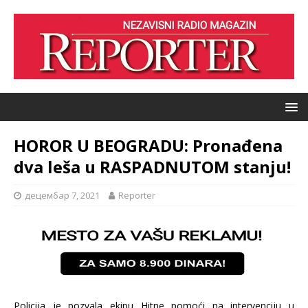
HOROR U BEOGRADU: Pronađena
dva leša u RASPADNUTOM stanju!
децембар 7, 2021
Reporter
Policija je pozvala ekipu Hitne pomoći na intervenciju u