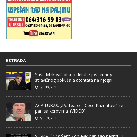
ESTRADA
Saša Mirković otkrio detalje još jednog
stravičnog pokušaja atentata na njega!
јун 30, 2026
ACA LUKAS: „Portparol“ Cece Ražnatović se
pari sa kerovima! (VIDEO)
јун 18, 2026
STRAVIČNO: Šerif Konjević napisao pesmu u