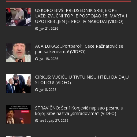
USKORO BIVŠI PREDSEDNIK SRBIJE OPET
LAŽE: ZVUČNI TOP JE POSTOJAO 15. MARTA I
UPOTREBLJEN JE PROTIV NARODA! (VIDEO)
јун 21, 2026
ACA LUKAS: „Portparol“ Cece Ražnatović se
pari sa kerovima! (VIDEO)
јун 18, 2026
CIRKUS: VUČIĆU U TIVTU NISU HTELI DA DAJU
STOLICU! (VIDEO)
јун 8, 2026
STRAVIČNO: Šerif Konjević napisao pesmu u
kojoj Srbe naziva „smradovima“! (VIDEO)
фебруар 27, 2026