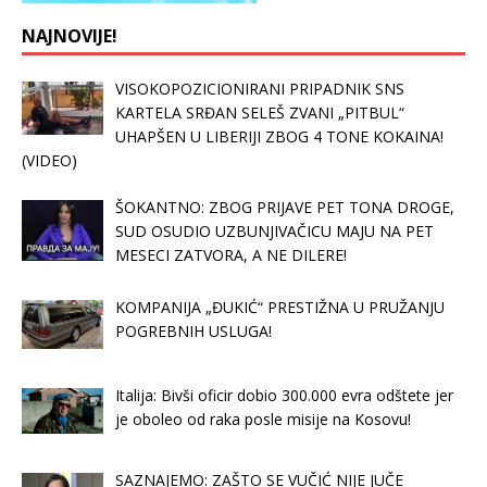
NAJNOVIJE!
VISOKOPOZICIONIRANI PRIPADNIK SNS
KARTELA SRĐAN SELEŠ ZVANI „PITBUL“
UHAPŠEN U LIBERIJI ZBOG 4 TONE KOKAINA!
(VIDEO)
ŠOKANTNO: ZBOG PRIJAVE PET TONA DROGE,
SUD OSUDIO UZBUNJIVAČICU MAJU NA PET
MESECI ZATVORA, A NE DILERE!
KOMPANIJA „ĐUKIĆ“ PRESTIŽNA U PRUŽANJU
POGREBNIH USLUGA!
Italija: Bivši oficir dobio 300.000 evra odštete jer
je oboleo od raka posle misije na Kosovu!
SAZNAJEMO: ZAŠTO SE VUČIĆ NIJE JUČE