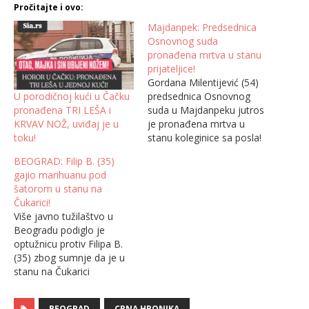
Pročitajte i ovo:
Majdanpek: Predsednica
Osnovnog suda
pronađena mrtva u stanu
prijateljice!
Gordana Milentijević (54)
U porodičnoj kući u Čačku
predsednica Osnovnog
pronađena TRI LEŠA i
suda u Majdanpeku jutros
KRVAV NOŽ, uviđaj je u
je pronađena mrtva u
toku!
stanu koleginice sa posla!
Prema još uvek
BEOGRAD: Filip B. (35)
nezvaničnim informacijam
gajio marihuanu pod
a, njih dve su cele noći bile
šatorom u stanu na
zajedno, a pod kojim
Čukarici!
okolnostima i iz kog
Više javno tužilaštvo u
razloga se dogodila
Beogradu podiglo je
tragedija, utvrdiće istraga.
optužnicu protiv Filipa B.
Nadležni organi Policijske
(35) zbog sumnje da je u
stanice u Majdanpeku kao
stanu na Čukarici
i Službe hitne medicinske
proizvodio i radi dalje
pomoći …
prodaje neovlašćeno
BEOGRAD
CRNA HRONIKA