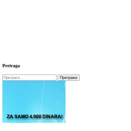
Pretraga
Претрага
за: