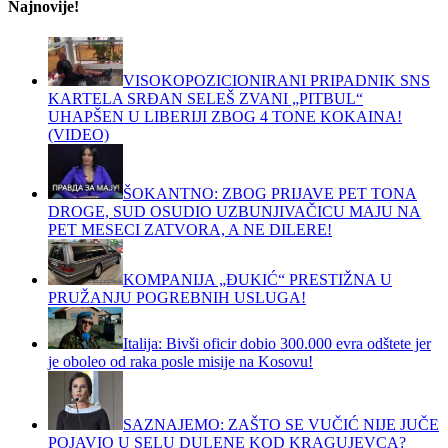
Najnovije!
VISOKOPOZICIONIRANI PRIPADNIK SNS
KARTELA SRĐAN SELEŠ ZVANI „PITBUL“
UHAPŠEN U LIBERIJI ZBOG 4 TONE KOKAINA!
(VIDEO)
ŠOKANTNO: ZBOG PRIJAVE PET TONA
DROGE, SUD OSUDIO UZBUNJIVAČICU MAJU NA
PET MESECI ZATVORA, A NE DILERE!
KOMPANIJA „ĐUKIĆ“ PRESTIŽNA U
PRUŽANJU POGREBNIH USLUGA!
Italija: Bivši oficir dobio 300.000 evra odštete jer
je oboleo od raka posle misije na Kosovu!
SAZNAJEMO: ZAŠTO SE VUČIĆ NIJE JUČE
POJAVIO U SELU DULENE KOD KRAGUJEVCA?