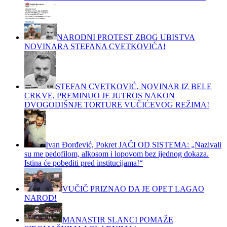
NARODNI PROTEST ZBOG UBISTVA
NOVINARA STEFANA CVETKOVIĆA!
STEFAN CVETKOVIĆ, NOVINAR IZ BELE
CRKVE, PREMINUO JE JUTROS NAKON
DVOGODIŠNJE TORTURE VUČIĆEVOG REŽIMA!
Ivan Đorđević, Pokret JAČI OD SISTEMA: „Nazivali
su me pedofilom, alkosom i lopovom bez ijednog dokaza.
Istina će pobediti pred institucijama!“
VUČIČ PRIZNAO DA JE OPET LAGAO
NAROD!
MANASTIR SLANCI POMAŽE