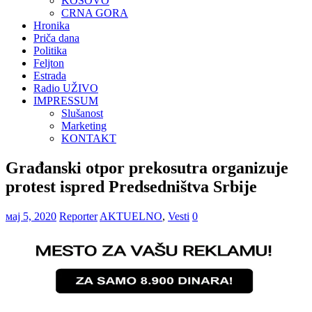
KOSOVO
CRNA GORA
Hronika
Priča dana
Politika
Feljton
Estrada
Radio UŽIVO
IMPRESSUM
Slušanost
Marketing
KONTAKT
Građanski otpor prekosutra organizuje
protest ispred Predsedništva Srbije
мај 5, 2020
Reporter
AKTUELNO
,
Vesti
0