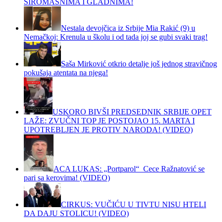
SIROMAŠNIMA I GLADNIMA!
Nestala devojčica iz Srbije Mia Rakić (9) u
Nemačkoj: Krenula u školu i od tada joj se gubi svaki trag!
Saša Mirković otkrio detalje još jednog stravičnog
pokušaja atentata na njega!
USKORO BIVŠI PREDSEDNIK SRBIJE OPET
LAŽE: ZVUČNI TOP JE POSTOJAO 15. MARTA I
UPOTREBLJEN JE PROTIV NARODA! (VIDEO)
ACA LUKAS: „Portparol“ Cece Ražnatović se
pari sa kerovima! (VIDEO)
CIRKUS: VUČIĆU U TIVTU NISU HTELI
DA DAJU STOLICU! (VIDEO)