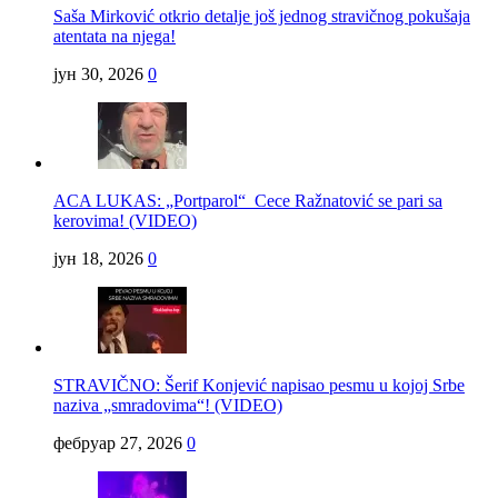
Saša Mirković otkrio detalje još jednog stravičnog pokušaja
atentata na njega!
јун 30, 2026
0
ACA LUKAS: „Portparol“ Cece Ražnatović se pari sa
kerovima! (VIDEO)
јун 18, 2026
0
STRAVIČNO: Šerif Konjević napisao pesmu u kojoj Srbe
naziva „smradovima“! (VIDEO)
фебруар 27, 2026
0