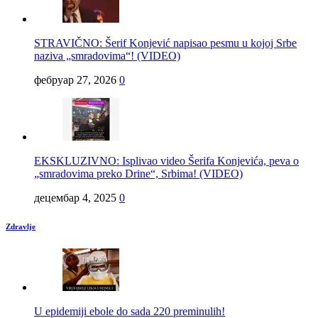
STRAVIČNO: Šerif Konjević napisao pesmu u kojoj Srbe
naziva „smradovima“! (VIDEO)
фебруар 27, 2026
0
EKSKLUZIVNO: Isplivao video Šerifa Konjevića, peva o
„smradovima preko Drine“, Srbima! (VIDEO)
децембар 4, 2025
0
Zdravlje
U epidemiji ebole do sada 220 preminulih!