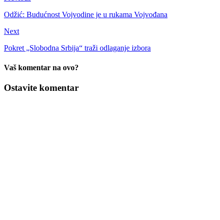
Odžić: Budućnost Vojvodine je u rukama Vojvođana
Next
Pokret „Slobodna Srbija“ traži odlaganje izbora
Vaš komentar na ovo?
Ostavite komentar