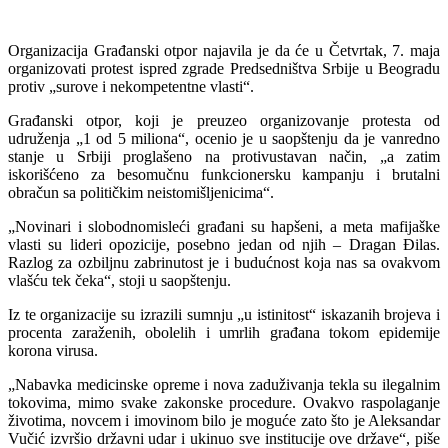
Organizacija Građanski otpor najavila je da će u Četvrtak, 7. maja
organizovati protest ispred zgrade Predsedništva Srbije u Beogradu
protiv „surove i nekompetentne vlasti“.
Građanski otpor, koji je preuzeo organizovanje protesta od
udruženja „1 od 5 miliona“, ocenio je u saopštenju da je vanredno
stanje u Srbiji proglašeno na protivustavan način, „a zatim
iskorišćeno za besomučnu funkcionersku kampanju i brutalni
obračun sa političkim neistomišljenicima“.
„Novinari i slobodnomisleći građani su hapšeni, a meta mafijaške
vlasti su lideri opozicije, posebno jedan od njih – Dragan Đilas.
Razlog za ozbiljnu zabrinutost je i budućnost koja nas sa ovakvom
vlašću tek čeka“, stoji u saopštenju.
Iz te organizacije su izrazili sumnju „u istinitost“ iskazanih brojeva i
procenta zaraženih, obolelih i umrlih građana tokom epidemije
korona virusa.
„Nabavka medicinske opreme i nova zaduživanja tekla su ilegalnim
tokovima, mimo svake zakonske procedure. Ovakvo raspolaganje
životima, novcem i imovinom bilo je moguće zato što je Aleksandar
Vučić izvršio državni udar i ukinuo sve institucije ove države“, piše