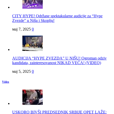
CITY HYPE! Održane spektakularne audicije za “Hype
Zvezde” u Nišu i Skoplju!
мај 7, 2025
0
AUDICIJA “HYPE ZVEZDA” U NIŠU! Ogroman odziv
kandidata, zainteresovanost NIKAD VEĆA! (VIDEO)
мај 5, 2025
0
Video
USKORO BIVŠI PREDSEDNIK SRBIJE OPET LAŽE: