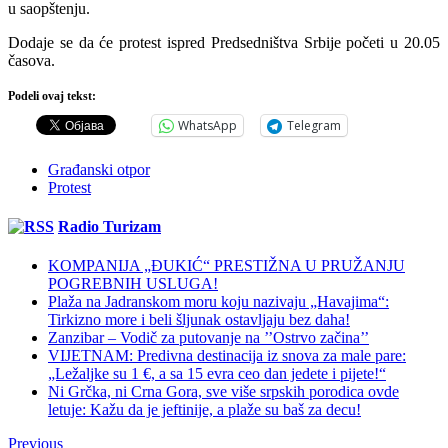
u saopštenju.
Dodaje se da će protest ispred Predsedništva Srbije početi u 20.05
časova.
Podeli ovaj tekst:
WhatsApp
Telegram
Građanski otpor
Protest
Radio Turizam
KOMPANIJA „ĐUKIĆ“ PRESTIŽNA U PRUŽANJU
POGREBNIH USLUGA!
Plaža na Jadranskom moru koju nazivaju „Havajima“:
Tirkizno more i beli šljunak ostavljaju bez daha!
Zanzibar – Vodič za putovanje na ’’Ostrvo začina’’
VIJETNAM: Predivna destinacija iz snova za male pare:
„Ležaljke su 1 €, a sa 15 evra ceo dan jedete i pijete!“
Ni Grčka, ni Crna Gora, sve više srpskih porodica ovde
letuje: Kažu da je jeftinije, a plaže su baš za decu!
Previous