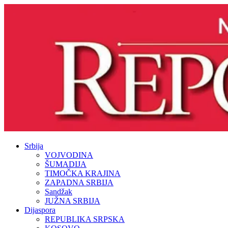
Srbija
VOJVODINA
ŠUMADIJA
TIMOČKA KRAJINA
ZAPADNA SRBIJA
Sandžak
JUŽNA SRBIJA
Dijaspora
REPUBLIKA SRPSKA