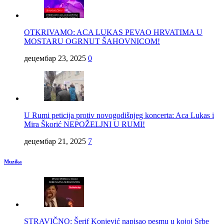
OTKRIVAMO: ACA LUKAS PEVAO HRVATIMA U
MOSTARU OGRNUT ŠAHOVNICOM!
децембар 23, 2025
0
U Rumi peticija protiv novogodišnjeg koncerta: Aca Lukas i
Mira Škorić NEPOŽELJNI U RUMI!
децембар 21, 2025
7
Muzika
STRAVIČNO: Šerif Konjević napisao pesmu u kojoj Srbe