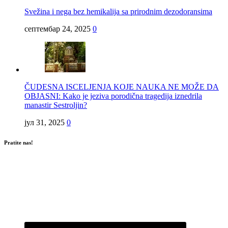
Svežina i nega bez hemikalija sa prirodnim dezodoransima
септембар 24, 2025
0
ČUDESNA ISCELJENJA KOJE NAUKA NE MOŽE DA
OBJASNI: Kako je jeziva porodična tragedija iznedrila
manastir Sestroljin?
јул 31, 2025
0
Pratite nas!