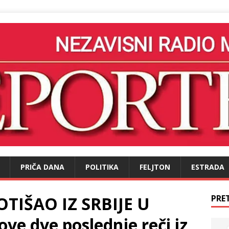
PRIČA DANA
POLITIKA
FELJTON
ESTRADA
TIŠAO IZ SRBIJE U
PRE
e dve poslednje reči iz