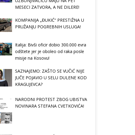
UZBUNJIVAČICU MAJU NA PET
MESECI ZATVORA, A NE DILERE!
KOMPANIJA „ĐUKIĆ“ PRESTIŽNA U
PRUŽANJU POGREBNIH USLUGA!
Italija: Bivši oficir dobio 300.000 evra
odštete jer je oboleo od raka posle
misije na Kosovu!
SAZNAJEMO: ZAŠTO SE VUČIĆ NIJE
JUČE POJAVIO U SELU DULENE KOD
KRAGUJEVCA?
NARODNI PROTEST ZBOG UBISTVA
NOVINARA STEFANA CVETKOVIĆA!