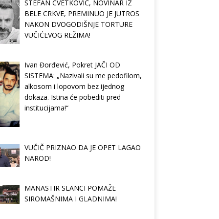
STEFAN CVETKOVIĆ, NOVINAR IZ
BELE CRKVE, PREMINUO JE JUTROS
NAKON DVOGODIŠNJE TORTURE
VUČIĆEVOG REŽIMA!
Ivan Đorđević, Pokret JAČI OD
SISTEMA: „Nazivali su me pedofilom,
alkosom i lopovom bez ijednog
dokaza. Istina će pobediti pred
institucijama!“
VUČIČ PRIZNAO DA JE OPET LAGAO
NAROD!
MANASTIR SLANCI POMAŽE
SIROMAŠNIMA I GLADNIMA!