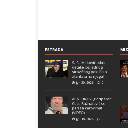
ESTRADA
MU
Saša Mirković otkrio
detalje još jednog
stravičnog pokušaja
atentata na njega!
јун 30, 2026
0
ACA LUKAS: „Portparol“
Cece Ražnatović se
pari sa kerovima!
(VIDEO)
јун 18, 2026
0