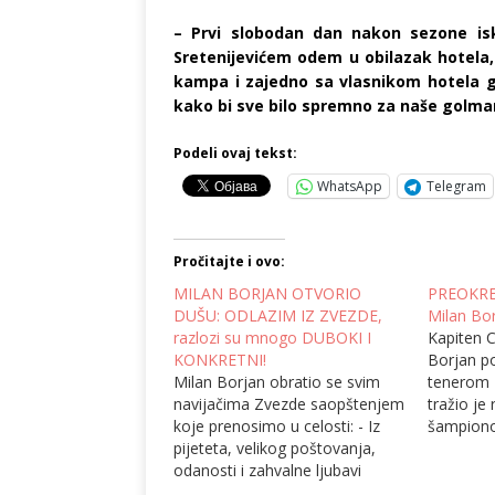
– Prvi slobodan dan nakon sezone i
Sretenijevićem odem u obilazak hotela, 
kampa i zajedno sa vlasnikom hotela 
kako bi sve bilo spremno za naše golman
Podeli ovaj tekst:
WhatsApp
Telegram
Pročitajte i ovo:
MILAN BORJAN OTVORIO
PREOKRET
DUŠU: ODLAZIM IZ ZVEZDE,
Milan Bor
razlozi su mnogo DUBOKI I
Kapiten 
KONKRETNI!
Borjan p
Milan Borjan obratio se svim
tenerom
navijačima Zvezde saopštenjem
tražio je
koje prenosimo u celosti: - Iz
šampiono
pijeteta, velikog poštovanja,
usledio p
odanosti i zahvalne ljubavi
turbuletn
prema navijačima, kao i
navijači s