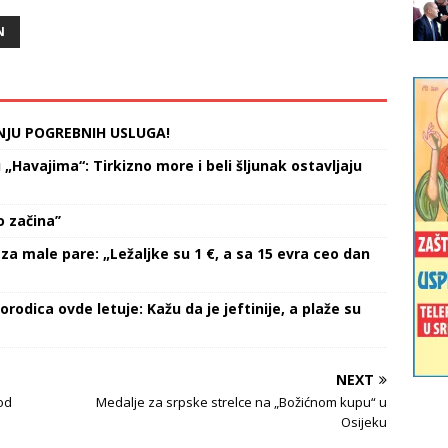
an Borjan nigde. Nakon
Legije, a ako ne uspe u tome -
N
orjan na Instagramu
sledi selidba u…
a želi da napusti…
NJU POGREBNIH USLUGA!
Havajima“: Tirkizno more i beli šljunak ostavljaju
 začina’’
za male pare: „Ležaljke su 1 €, a sa 15 evra ceo dan
orodica ovde letuje: Kažu da je jeftinije, a plaže su
NEXT
od
Medalje za srpske strelce na „Božićnom kupu“ u
Osijeku