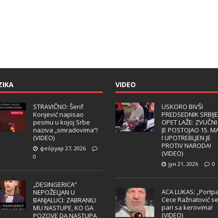
ZIKA
VIDEO
STRAVIČNO: Šerif
USKORO BIVŠI
Konjević napisao
PREDSEDNIK SRBIJE
pesmu u kojoj Srbe
OPET LAŽE: ZVUČNI
naziva „smradovima“!
JE POSTOJAO 15. M
(VIDEO)
I UPOTREBLJEN JE
PROTIV NARODA!
фебруар 27, 2026
(VIDEO)
0
јун 21, 2026
0
„DESINGERICA“
ACA LUKAS: „Portpa
NEPOŽELJAN U
Cece Ražnatović s
BANJALUCI: ZABRANILI
pari sa kerovima!
MU NASTUPE, KO GA
(VIDEO)
POZOVE DA NASTUPA