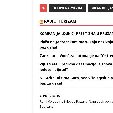
odgovornosti prema medijima
neće Mil
FK CRVENA ZVEZDA
MILAN BORJA
sa kojima imam sjajnu saradnju
što je B
želim da se oglasim - počeo je
objavio d
izlaganje Borjan. Usledili su
RADIO TURIZAM
detalji: - Juče je u medijima
izašla informacija da…
KOMPANIJA „ĐUKIĆ“ PRESTIŽNA U PRUŽA
Plaža na Jadranskom moru koju nazivaju „
bez daha!
Zanzibar – Vodič za putovanje na ’’Ostrvo
VIJETNAM: Predivna destinacija iz snova 
jedete i pijete!“
Ni Grčka, ni Crna Gora, sve više srpskih p
baš za decu!
PREVIOUS
Remi Vojvodine i Novog Pazara, Napredak bolji 
Spartaka