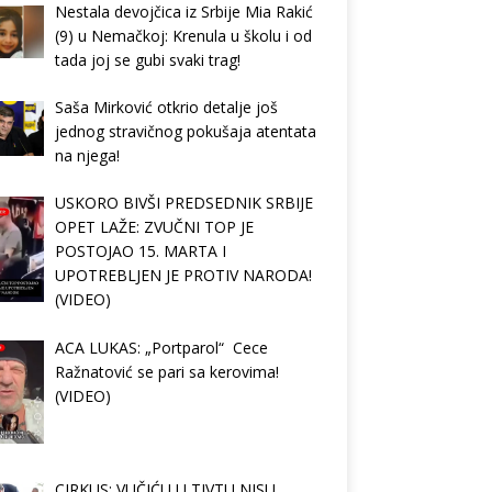
Nestala devojčica iz Srbije Mia Rakić
(9) u Nemačkoj: Krenula u školu i od
tada joj se gubi svaki trag!
Saša Mirković otkrio detalje još
jednog stravičnog pokušaja atentata
na njega!
USKORO BIVŠI PREDSEDNIK SRBIJE
OPET LAŽE: ZVUČNI TOP JE
POSTOJAO 15. MARTA I
UPOTREBLJEN JE PROTIV NARODA!
(VIDEO)
ACA LUKAS: „Portparol“ Cece
Ražnatović se pari sa kerovima!
(VIDEO)
CIRKUS: VUČIĆU U TIVTU NISU