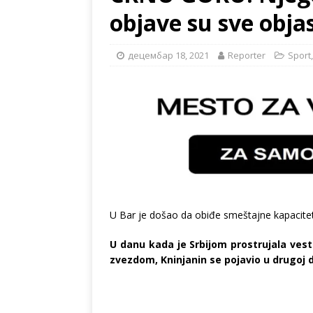
objave su sve objas
децембар 18, 2021
Reporter
Sport
U Bar je došao da obiđe smeštajne kapacitet
U danu kada je Srbijom prostrujala ves
zvezdom, Kninjanin se pojavio u drugoj d