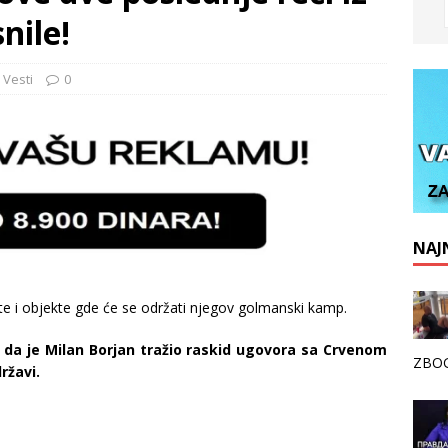
nile!
,
Vesti
0
NAJN
e i objekte gde će se održati njegov golmanski kamp.
t da je
Milan
B
orjan
tražio raskid ugovora sa Crvenom
ZBOG
ržavi.