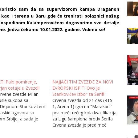
skoristio sam da sa supervizorom kampa Draganon
kao i terena u Baru gde će trenirati polaznici našeg
gospodinom Kalamperovićem dogovorimo sve detalje
e. Jedva čekamo 10.01.2022. godine. Vidimo se!
: Palo pomirenje,
NAJJAČI TIM ZVEZDE ZA NOVI
jan ostaje u Zvezdi!
EVROPSKI ISPIT: Ovo je
Crvene zvezde Milan
Stankovićev izbor za Šerif!
osle sukoba sa
Crvena zvezda od 21 čas (RTS
 Dejanom Stankovićem
1, Arena 1) igra na "Marakani"
 raskid ugovora sa
prvi meč trećeg kola kvalifikacija
m Srbije, a sada je
za Ligu šampiona protiv Šerifa.
reokret! Posle nekoliko
Crvena zvezda je pred meč
ih dana na "Marakani",
saznala da će ako prođe Šerif
u dobili lepe vesti -
igrati sa boljim iz duela Dinama i