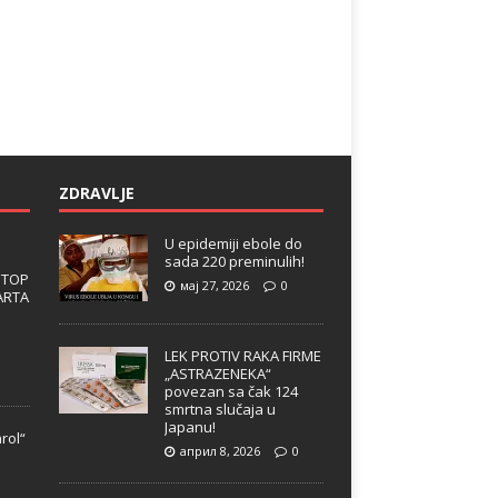
ZDRAVLJE
U epidemiji ebole do
sada 220 preminulih!
 TOP
мај 27, 2026
0
ARTA
LEK PROTIV RAKA FIRME
„ASTRAZENEKA“
povezan sa čak 124
smrtna slučaja u
Japanu!
rol“
април 8, 2026
0
e