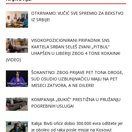
OTKRIVAMO: VUČIĆ SVE SPREMIO ZA BEKSTVO
IZ SRBIJE!
VISOKOPOZICIONIRANI PRIPADNIK SNS
KARTELA SRĐAN SELEŠ ZVANI „PITBUL“
UHAPŠEN U LIBERIJI ZBOG 4 TONE KOKAINA!
(VIDEO)
ŠOKANTNO: ZBOG PRIJAVE PET TONA DROGE,
SUD OSUDIO UZBUNJIVAČICU MAJU NA PET
MESECI ZATVORA, A NE DILERE!
KOMPANIJA „ĐUKIĆ“ PRESTIŽNA U PRUŽANJU
POGREBNIH USLUGA!
Italija: Bivši oficir dobio 300.000 evra odštete jer
je oboleo od raka posle misije na Kosovu!