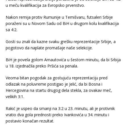
u meču kvalifikacija za Evropsko prvenstvo.
Nakon remija protiv Rumunije u Temišvaru, futsaleri Srbije
poraženi su u Novom Sadu od BiH u drugom kolu kvalifikacija
sa 4:2.
Gosti su znali da kazne svaku grešku reprezentacije Srbije, a
pogotovo da naplate promašaje naše selekcije.
BiH je povela golom Arnautovića u šestom minutu, da bi Srbija
u 18. izjednačila preko Pršića sa penala.
Veoma bitan pogodak za gostujuću reprezentaciju pred
odlazak na poluvreme postigao je Jelić, da bi Bosna i
Hercegovina na startu drugog dela stekla, za ovakav meč,
velikih 3:1.
Rakić je uspeo da smanji na 3:2 u 23. minutu, ali je protivnik
vratio dva gola prednosti preko Ivankovića u 34. minutu i
postavio konačan rezultat.