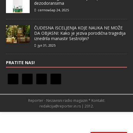
dezodoransima
септембар 24, 2025
ČUDESNA ISCELJENJA KOJE NAUKA NE MOŽE
DA OBJASNI: Kako je jeziva porodična tragedija
iznedrila manastir Sestroljin?
јул 31, 2025
PRATITE NAS!
Reporter - Nezavisni radio magazin * Kontakt:
redakcija@reporter.in.rs | 2012.