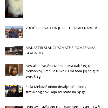
VUČIČ PRIZNAO DA JE OPET LAGAO NAROD!
MANASTIR SLANCI POMAŽE SIROMAŠNIMA I
GLADNIMA!
Nestala devojčica iz Srbije Mia Rakić (9) u
Nemačkoj: Krenula u školu i od tada joj se gubi
svaki trag!
Saša Mirković otkrio detalje još jednog
stravičnog pokušaja atentata na njega!
USKORO BIVŠI PREDSEDNIK SRBIJE OPET LAŽE: