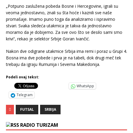
„Potpuno zaslužena pobeda Bosne i Hercegovine, igrali su
veoma jednostavno, znali su šta hoće i kaznili sve naše
promašaje. Imamo puno toga da analiziramo i ispravimo
stvari. Svaka sledeća utakmica je takva da jednostavno
moramo da je dobijemo. Za sve ovo što se desilo sami smo
krivi“, rekao je selektor Srbije Goran Ivančić.
Nakon dve odigrane utakmice Srbija ima remi i poraz u Grupi 4.
Bosna ima dve pobede i prva je na tabeli, dok drugi meč tek
trebaju da igraju Rumunija i Severna Makedonija.
Podeli ovaj tekst:
WhatsApp
Telegram
FUTSAL
SRBIJA
RADIO TURIZAM