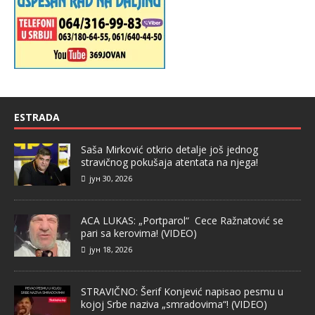
ESTRADA
Saša Mirković otkrio detalje još jednog
stravičnog pokušaja atentata na njega!
јун 30, 2026
ACA LUKAS: „Portparol“ Cece Ražnatović se
pari sa kerovima! (VIDEO)
јун 18, 2026
STRAVIČNO: Šerif Konjević napisao pesmu u
kojoj Srbe naziva „smradovima“! (VIDEO)