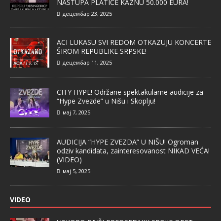
NASTUPA PLATIĆE KAZNU 50.000 EURA!
децембар 23, 2025
ACI LUKASU SVI REDOM OTKAZUJU KONCERTE
ŠIROM REPUBLIKE SRPSKE!
децембар 11, 2025
CITY HYPE! Održane spektakularne audicije za
“Hype Zvezde” u Nišu i Skoplju!
мај 7, 2025
AUDICIJA “HYPE ZVEZDA” U NIŠU! Ogroman
odziv kandidata, zainteresovanost NIKAD VEĆA!
(VIDEO)
мај 5, 2025
VIDEO