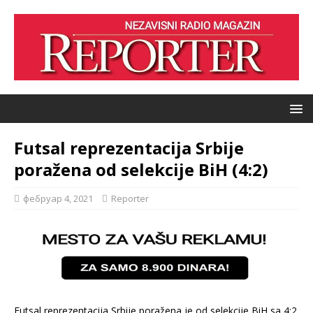
Futsal reprezentacija Srbije
poražena od selekcije BiH (4:2)
фебруар 4, 2021
Reporter
Futsal reprezentacija Srbije poražena je od selekcije BiH sa 4:2