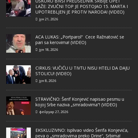
USKORO BIVŠI PREDSEDNIK SRBIJE OPET
LAŽE: ZVUČNI TOP JE POSTOJAO 15. MARTA I
UPOTREBLJEN JE PROTIV NARODA! (VIDEO)
јун 21, 2026
ACA LUKAS: „Portparol“ Cece Ražnatović se
pari sa kerovima! (VIDEO)
јун 18, 2026
CIRKUS: VUČIĆU U TIVTU NISU HTELI DA DAJU
STOLICU! (VIDEO)
јун 8, 2026
STRAVIČNO: Šerif Konjević napisao pesmu u
kojoj Srbe naziva „smradovima“! (VIDEO)
фебруар 27, 2026
EKSKLUZIVNO: Isplivao video Šerifa Konjevića,
peva o „smradovima preko Drine“, Srbima!