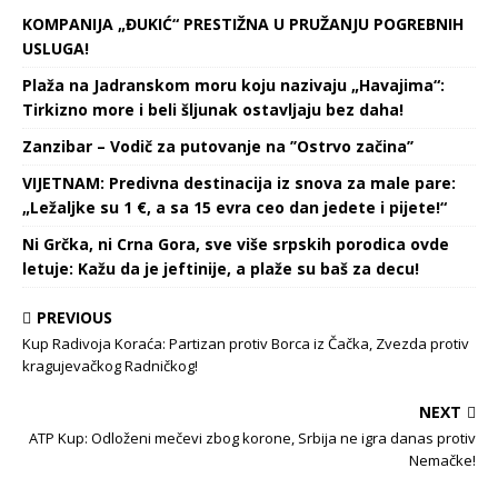
KOMPANIJA „ĐUKIĆ“ PRESTIŽNA U PRUŽANJU POGREBNIH
USLUGA!
Plaža na Jadranskom moru koju nazivaju „Havajima“:
Tirkizno more i beli šljunak ostavljaju bez daha!
Zanzibar – Vodič za putovanje na ’’Ostrvo začina’’
VIJETNAM: Predivna destinacija iz snova za male pare:
„Ležaljke su 1 €, a sa 15 evra ceo dan jedete i pijete!“
Ni Grčka, ni Crna Gora, sve više srpskih porodica ovde
letuje: Kažu da je jeftinije, a plaže su baš za decu!
PREVIOUS
Kup Radivoja Koraća: Partizan protiv Borca iz Čačka, Zvezda protiv
kragujevačkog Radničkog!
NEXT
ATP Kup: Odloženi mečevi zbog korone, Srbija ne igra danas protiv
Nemačke!