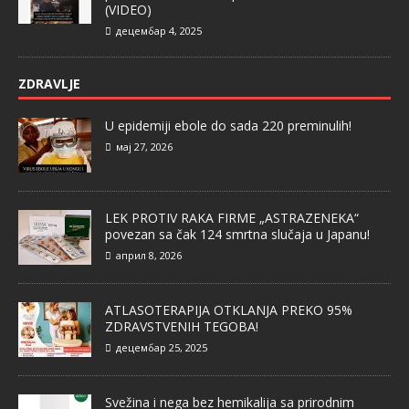
(VIDEO)
децембар 4, 2025
ZDRAVLJE
U epidemiji ebole do sada 220 preminulih!
мај 27, 2026
LEK PROTIV RAKA FIRME „ASTRAZENEKA“
povezan sa čak 124 smrtna slučaja u Japanu!
април 8, 2026
ATLASOTERAPIJA OTKLANJA PREKO 95%
ZDRAVSTVENIH TEGOBA!
децембар 25, 2025
Svežina i nega bez hemikalija sa prirodnim