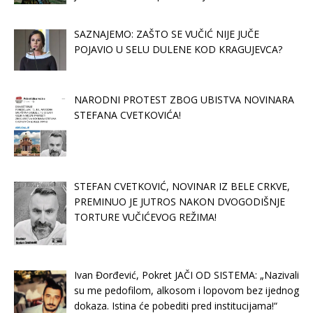
SAZNAJEMO: ZAŠTO SE VUČIĆ NIJE JUČE
POJAVIO U SELU DULENE KOD KRAGUJEVCA?
NARODNI PROTEST ZBOG UBISTVA NOVINARA
STEFANA CVETKOVIĆA!
STEFAN CVETKOVIĆ, NOVINAR IZ BELE CRKVE,
PREMINUO JE JUTROS NAKON DVOGODIŠNJE
TORTURE VUČIĆEVOG REŽIMA!
Ivan Đorđević, Pokret JAČI OD SISTEMA: „Nazivali
su me pedofilom, alkosom i lopovom bez ijednog
dokaza. Istina će pobediti pred institucijama!“