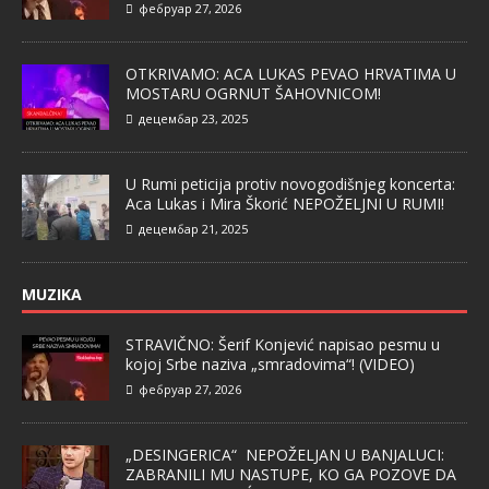
фебруар 27, 2026
OTKRIVAMO: ACA LUKAS PEVAO HRVATIMA U
MOSTARU OGRNUT ŠAHOVNICOM!
децембар 23, 2025
U Rumi peticija protiv novogodišnjeg koncerta:
Aca Lukas i Mira Škorić NEPOŽELJNI U RUMI!
децембар 21, 2025
MUZIKA
STRAVIČNO: Šerif Konjević napisao pesmu u
kojoj Srbe naziva „smradovima“! (VIDEO)
фебруар 27, 2026
„DESINGERICA“ NEPOŽELJAN U BANJALUCI:
ZABRANILI MU NASTUPE, KO GA POZOVE DA