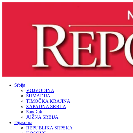
Srbija
VOJVODINA
ŠUMADIJA
TIMOČKA KRAJINA
ZAPADNA SRBIJA
Sandžak
JUŽNA SRBIJA
Dijaspora
REPUBLIKA SRPSKA