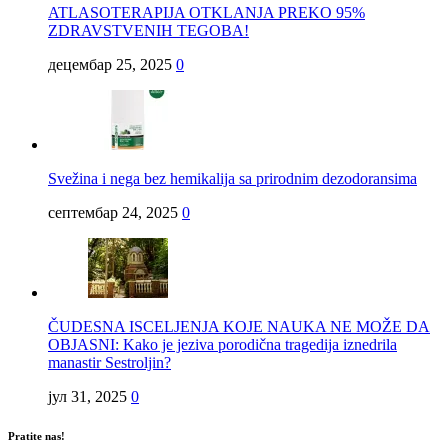
ATLASOTERAPIJA OTKLANJA PREKO 95%
ZDRAVSTVENIH TEGOBA!
децембар 25, 2025
0
Svežina i nega bez hemikalija sa prirodnim dezodoransima
септембар 24, 2025
0
ČUDESNA ISCELJENJA KOJE NAUKA NE MOŽE DA
OBJASNI: Kako je jeziva porodična tragedija iznedrila
manastir Sestroljin?
јул 31, 2025
0
Pratite nas!