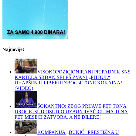
Najnovije!
VISOKOPOZICIONIRANI PRIPADNIK SNS
KARTELA SRĐAN SELEŠ ZVANI „PITBUL“
UHAPŠEN U LIBERIJI ZBOG 4 TONE KOKAINA!
(VIDEO)
ŠOKANTNO: ZBOG PRIJAVE PET TONA
DROGE, SUD OSUDIO UZBUNJIVAČICU MAJU NA
PET MESECI ZATVORA, A NE DILERE!
KOMPANIJA „ĐUKIĆ“ PRESTIŽNA U