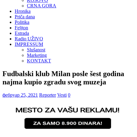
KOSOVO
CRNA GORA
Hronika
Priča dana
Politika
Feljton
Estrada
Radio UŽIVO
IMPRESSUM
Slušanost
Marketing
KONTAKT
Fudbalski klub Milan posle šest godina
najma kupio zgradu svog muzeja
фебруар 25, 2021
Reporter
Vesti
0