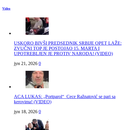
Video
USKORO BIVŠI PREDSEDNIK SRBIJE OPET LAŽE:
ZVUČNI TOP JE POSTOJAO 15. MARTA I
UPOTREBLJEN JE PROTIV NARODA! (VIDEO)
јун 21, 2026
0
ACA LUKAS: „Portparol“ Cece Ražnatović se pari sa
kerovima! (VIDEO)
јун 18, 2026
0