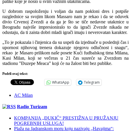
patike koje je nosio u svim važnim utakmicama.
U dobrom raspoloženju i voljan da nam pokloni dres i potpiše
razglednice sa svojim likom Massaro nam je rekao i da se oduvek
divio Crvenoj Zvezdi a da ga je što se tiče nedavne utakmice u
Beogradu najviše impresioniralo to da igrači Zvezde nikada ne
odustaju, da ti zaista dobri mladi igrači imaju i neverovatan karakter.
„To je pokazala i činjenica da su uspeli da izjednače u poslednji čas i
upornost njihovog trenera dokazuje njegovu odlučnost i snagu“,
rekao je Masaro prilikom naše posete Kući fudbalskog tima Milana,
Kasi Milan, koji se večeras u 21 čas susreće sa Zvezdom na
stadionu ”Đuzepe Meaca” koji će na žalost biti bez publike.
Podeli ovaj tekst:
WhatsApp
Telegram
AC Milan
Radio Turizam
KOMPANIJA „ĐUKIĆ“ PRESTIŽNA U PRUŽANJU
POGREBNIH USLUGA!
Plaža na Jadranskom moru koju nazivaju „Havajima“: