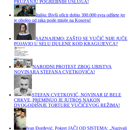
PRUŽANJU POGREBNIH USLUGA!
Italija: Bivši oficir dobio 300.000 evra odštete jer
je oboleo od raka posle misije na Kosovu!
SAZNAJEMO: ZAŠTO SE VUČIĆ NIJE JUČE
POJAVIO U SELU DULENE KOD KRAGUJEVCA?
NARODNI PROTEST ZBOG UBISTVA
NOVINARA STEFANA CVETKOVIĆA!
STEFAN CVETKOVIĆ, NOVINAR IZ BELE
CRKVE, PREMINUO JE JUTROS NAKON
DVOGODIŠNJE TORTURE VUČIĆEVOG REŽIMA!
Ivan Đorđević, Pokret JAČI OD SISTEMA: „Nazivali