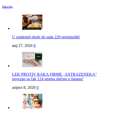
Zdravlje
U epidemiji ebole do sada 220 preminulih!
мај 27, 2026
0
LEK PROTIV RAKA FIRME „ASTRAZENEKA“
povezan sa čak 124 smrtna slučaja u Japanu!
април 8, 2026
0