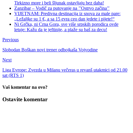
Tirkizno more i beli šljunak ostavljaju bez daha!
Zanzibar – Vodič za putovanje na ’’Ostrvo začina’’
VIJETNAM: Predivna destinacija iz snova za male pare:
„Ležaljke su 1 €, a sa 15 evra ceo dan jedete i pijete!“
Ni Grčka, ni Crna Gora, sve više srpskih porodica ovde
letuje: Kažu da je jeftinije, a plaže su baš za decu!
Previous
Slobodan Boškan novi trener odbojkaša Vojvodine
Next
Liga Evrope: Zvezda u Milanu večeras u revanš utakmici od 21.00
sat (RTS 1)
Vaš komentar na ovo?
Ostavite komentar