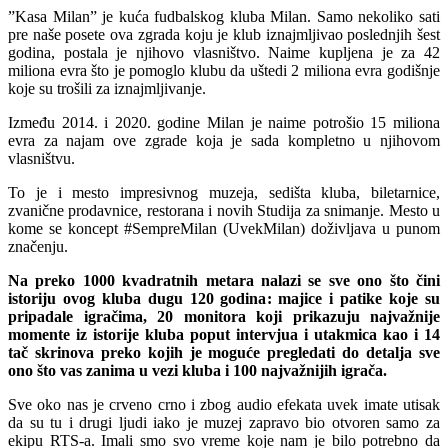
”Kasa Milan” je kuća fudbalskog kluba Milan. Samo nekoliko sati
pre naše posete ova zgrada koju je klub iznajmljivao poslednjih šest
godina, postala je njihovo vlasništvo. Naime kupljena je za 42
miliona evra što je pomoglo klubu da uštedi 2 miliona evra godišnje
koje su trošili za iznajmljivanje.
Između 2014. i 2020. godine Milan je naime potrošio 15 miliona
evra za najam ove zgrade koja je sada kompletno u njihovom
vlasništvu.
To je i mesto impresivnog muzeja, sedišta kluba, biletarnice,
zvanične prodavnice, restorana i novih Studija za snimanje. Mesto u
kome se koncept #SempreMilan (UvekMilan) doživljava u punom
značenju.
Na preko 1000 kvadratnih metara nalazi se sve ono što čini
istoriju ovog kluba dugu 120 godina: majice i patike koje su
pripadale igračima, 20 monitora koji prikazuju najvažnije
momente iz istorije kluba poput intervjua i utakmica kao i 14
tač skrinova preko kojih je moguće pregledati do detalja sve
ono što vas zanima u vezi kluba i 100 najvažnijih igrača.
Sve oko nas je crveno crno i zbog audio efekata uvek imate utisak
da su tu i drugi ljudi iako je muzej zapravo bio otvoren samo za
ekipu RTS-a. Imali smo svo vreme koje nam je bilo potrebno da