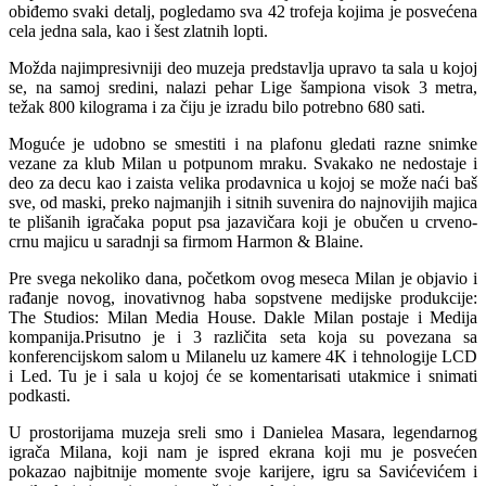
obiđemo svaki detalj, pogledamo sva 42 trofeja kojima je posvećena
cela jedna sala, kao i šest zlatnih lopti.
Možda najimpresivniji deo muzeja predstavlja upravo ta sala u kojoj
se, na samoj sredini, nalazi pehar Lige šampiona visok 3 metra,
težak 800 kilograma i za čiju je izradu bilo potrebno 680 sati.
Moguće je udobno se smestiti i na plafonu gledati razne snimke
vezane za klub Milan u potpunom mraku. Svakako ne nedostaje i
deo za decu kao i zaista velika prodavnica u kojoj se može naći baš
sve, od maski, preko najmanjih i sitnih suvenira do najnovijih majica
te plišanih igračaka poput psa jazavičara koji je obučen u crveno-
crnu majicu u saradnji sa firmom Harmon & Blaine.
Pre svega nekoliko dana, početkom ovog meseca Milan je objavio i
rađanje novog, inovativnog haba sopstvene medijske produkcije:
The Studios: Milan Media House. Dakle Milan postaje i Medija
kompanija.Prisutno je i 3 različita seta koja su povezana sa
konferencijskom salom u Milanelu uz kamere 4K i tehnologije LCD
i Led. Tu je i sala u kojoj će se komentarisati utakmice i snimati
podkasti.
U prostorijama muzeja sreli smo i Danielea Masara, legendarnog
igrača Milana, koji nam je ispred ekrana koji mu je posvećen
pokazao najbitnije momente svoje karijere, igru sa Savićevićem i