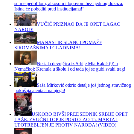
su me pedofilom, alkosom i lopovom bez ijednog dokaza.
Istina će pobediti pred institucijama!“
VUČIČ PRIZNAO DA JE OPET LAGAO
NAROD!
MANASTIR SLANCI POMAŽE
SIROMAŠNIMA I GLADNIMA!
Nestala devojčica iz Srbije Mia Rakić (9) u
Nemačkoj: Krenula u školu i od tada joj se gubi svaki trag!
Saša Mirković otkrio detalje još jednog stravičnog
pokušaja atentata na njega!
USKORO BIVŠI PREDSEDNIK SRBIJE OPET
LAŽE: ZVUČNI TOP JE POSTOJAO 15. MARTA I
UPOTREBLJEN JE PROTIV NARODA! (VIDEO)