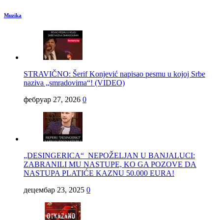
Muzika
STRAVIČNO: Šerif Konjević napisao pesmu u kojoj Srbe
naziva „smradovima“! (VIDEO)
фебруар 27, 2026
0
„DESINGERICA“ NEPOŽELJAN U BANJALUCI:
ZABRANILI MU NASTUPE, KO GA POZOVE DA
NASTUPA PLATIĆE KAZNU 50.000 EURA!
децембар 23, 2025
0