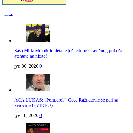
Estrada
Saša Mirković otkrio detalje još jednog stravičnog pokušaja
atentata na njega!
јун 30, 2026
0
ACA LUKAS: „Portparol“ Cece Ražnatović se pari sa
kerovima! (VIDEO)
јун 18, 2026
0