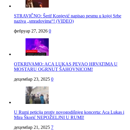
STRAVIČNO: Šerif Konjević napisao pesmu u kojoj Srbe
naziva „smradovima“! (VIDEO)
фебруар 27, 2026
0
OTKRIVAMO: ACA LUKAS PEVAO HRVATIMA U
MOSTARU OGRNUT ŠAHOVNICOM!
децембар 23, 2025
0
U Rumi peticija protiv novogodišnjeg koncerta: Aca Lukas i
Mira Škorić NEPOŽELJNI U RUMI!
децембар 21, 2025
7