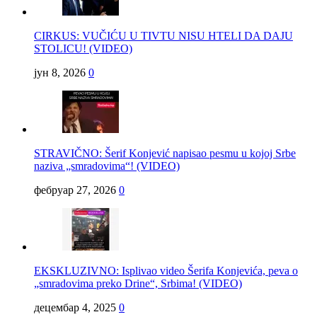
CIRKUS: VUČIĆU U TIVTU NISU HTELI DA DAJU
STOLICU! (VIDEO)
јун 8, 2026
0
STRAVIČNO: Šerif Konjević napisao pesmu u kojoj Srbe
naziva „smradovima“! (VIDEO)
фебруар 27, 2026
0
EKSKLUZIVNO: Isplivao video Šerifa Konjevića, peva o
„smradovima preko Drine“, Srbima! (VIDEO)
децембар 4, 2025
0