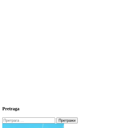
Pretraga
Претрага
за: