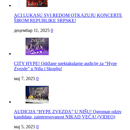
ACI LUKASU SVI REDOM OTKAZUJU KONCERTE
ŠIROM REPUBLIKE SRPSKE!
децембар 11, 2025
0
CITY HYPE! Održane spektakularne audicije za “Hype
Zvezde” u Nišu i Skoplju!
мај 7, 2025
0
AUDICIJA “HYPE ZVEZDA” U NIŠU! Ogroman odziv
kandidata, zainteresovanost NIKAD VEĆA! (VIDEO)
мај 5, 2025
0