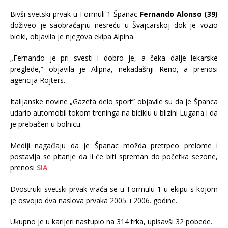
Bivši svetski prvak u Formuli 1 Španac
Fernando Alonso (39)
doživeo je saobraćajnu nesreću u Švajcarskoj dok je vozio
bicikl, objavila je njegova ekipa Alpina.
„Fernando je pri svesti i dobro je, a čeka dalje lekarske
preglede,” objavila je Alipna, nekadašnji Reno, a prenosi
agencija Rojters.
Italijanske novine „Gazeta delo sport” objavile su da je Španca
udario automobil tokom treninga na biciklu u blizini Lugana i da
je prebačen u bolnicu.
Mediji nagađaju da je Španac možda pretrpeo prelome i
postavlja se pitanje da li će biti spreman do početka sezone,
prenosi
SIA
.
Dvostruki svetski prvak vraća se u Formulu 1 u ekipu s kojom
je osvojio dva naslova prvaka 2005. i 2006. godine.
Ukupno je u karijeri nastupio na 314 trka, upisavši 32 pobede.