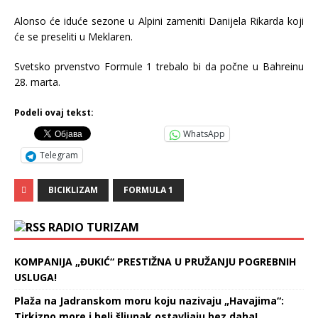
Alonso će iduće sezone u Alpini zameniti Danijela Rikarda koji
će se preseliti u Meklaren.
Svetsko prvenstvo Formule 1 trebalo bi da počne u Bahreinu
28. marta.
Podeli ovaj tekst:
WhatsApp
Telegram
BICIKLIZAM
FORMULA 1
RADIO TURIZAM
KOMPANIJA „ĐUKIĆ“ PRESTIŽNA U PRUŽANJU POGREBNIH
USLUGA!
Plaža na Jadranskom moru koju nazivaju „Havajima“:
Tirkizno more i beli šljunak ostavljaju bez daha!