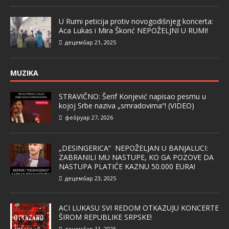
U Rumi peticija protiv novogodišnjeg koncerta:
Aca Lukas i Mira Škorić NEPOŽELJNI U RUMI!
децембар 21, 2025
MUZIKA
STRAVIČNO: Šerif Konjević napisao pesmu u
kojoj Srbe naziva „smradovima“! (VIDEO)
фебруар 27, 2026
„DESINGERICA“ NEPOŽELJAN U BANJALUCI:
ZABRANILI MU NASTUPE, KO GA POZOVE DA
NASTUPA PLATIĆE KAZNU 50.000 EURA!
децембар 23, 2025
ACI LUKASU SVI REDOM OTKAZUJU KONCERTE
ŠIROM REPUBLIKE SRPSKE!
децембар 11, 2025