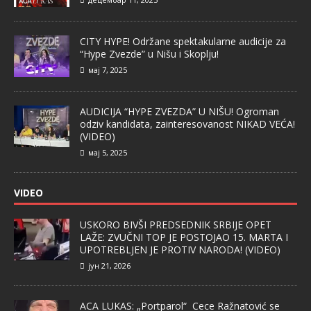
CITY HYPE! Održane spektakularne audicije za
“Hype Zvezde” u Nišu i Skoplju!
мај 7, 2025
AUDICIJA “HYPE ZVEZDA” U NIŠU! Ogroman
odziv kandidata, zainteresovanost NIKAD VEĆA!
(VIDEO)
мај 5, 2025
VIDEO
USKORO BIVŠI PREDSEDNIK SRBIJE OPET
LAŽE: ZVUČNI TOP JE POSTOJAO 15. MARTA I
UPOTREBLJEN JE PROTIV NARODA! (VIDEO)
јун 21, 2026
ACA LUKAS: „Portparol“ Cece Ražnatović se