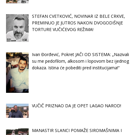
STEFAN CVETKOVIĆ, NOVINAR IZ BELE CRKVE,
PREMINUO JE JUTROS NAKON DVOGODIŠNJE
TORTURE VUČIĆEVOG REŽIMA!
Ivan Đorđević, Pokret JAČI OD SISTEMA: „Nazivali
su me pedofilom, alkosom i lopovom bez ijednog
dokaza. Istina će pobediti pred institucijama!“
VUČIČ PRIZNAO DA JE OPET LAGAO NAROD!
MANASTIR SLANCI POMAŽE SIROMAŠNIMA I