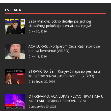
ESTRADA
Saša Mirković otkrio detalje još jednog
stravičnog pokušaja atentata na njega!
јун 30, 2026
ACA LUKAS: „Portparol“ Cece Ražnatović se
pari sa kerovima! (VIDEO)
јун 18, 2026
STRAVIČNO: Šerif Konjević napisao pesmu u
kojoj Srbe naziva „smradovima“! (VIDEO)
фебруар 27, 2026
OTKRIVAMO: ACA LUKAS PEVAO HRVATIMA U
MOSTARU OGRNUT ŠAHOVNICOM!
децембар 23, 2025