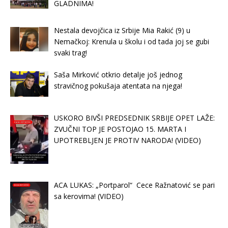
GLADNIMA!
Nestala devojčica iz Srbije Mia Rakić (9) u
Nemačkoj: Krenula u školu i od tada joj se gubi
svaki trag!
Saša Mirković otkrio detalje još jednog
stravičnog pokušaja atentata na njega!
USKORO BIVŠI PREDSEDNIK SRBIJE OPET LAŽE:
ZVUČNI TOP JE POSTOJAO 15. MARTA I
UPOTREBLJEN JE PROTIV NARODA! (VIDEO)
ACA LUKAS: „Portparol“ Cece Ražnatović se pari
sa kerovima! (VIDEO)