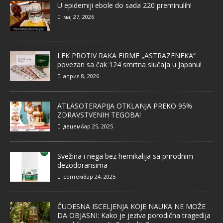
U epidemiji ebole do sada 220 preminulih!
мај 27, 2026
LEK PROTIV RAKA FIRME „ASTRAZENEKA“
povezan sa čak 124 smrtna slučaja u Japanu!
април 8, 2026
ATLASOTERAPIJA OTKLANJA PREKO 95%
ZDRAVSTVENIH TEGOBA!
децембар 25, 2025
Svežina i nega bez hemikalija sa prirodnim
dezodoransima
септембар 24, 2025
ČUDESNA ISCELJENJA KOJE NAUKA NE MOŽE
DA OBJASNI: Kako je jeziva porodična tragedija