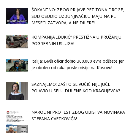
ŠOKANTNO: ZBOG PRIJAVE PET TONA DROGE,
SUD OSUDIO UZBUNJIVAČICU MAJU NA PET
MESECI ZATVORA, A NE DILERE!
KOMPANIJA „ĐUKIĆ“ PRESTIŽNA U PRUŽANJU
POGREBNIH USLUGA!
Italija: Bivši oficir dobio 300.000 evra odštete jer
je oboleo od raka posle misije na Kosovu!
SAZNAJEMO: ZAŠTO SE VUČIĆ NIJE JUČE
POJAVIO U SELU DULENE KOD KRAGUJEVCA?
NARODNI PROTEST ZBOG UBISTVA NOVINARA
STEFANA CVETKOVIĆA!