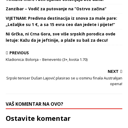
Zanzibar – Vodič za putovanje na ’’Ostrvo začina’’
VIJETNAM: Predivna destinacija iz snova za male pare:
„Ležaljke su 1 €, a sa 15 evra ceo dan jedete i pijete!“
Ni Grčka, ni Crna Gora, sve više srpskih porodica ovde
letuje: Kažu da je jeftinije, a plaže su baš za decu!
PREVIOUS
Kladionica: Bolonja – Benevento (3+, kvota 1.70)
NEXT
Srpski teniser Dušan Lajović plasirao se u osminu finala Australijan
opena!
VAŠ KOMENTAR NA OVO?
Ostavite komentar