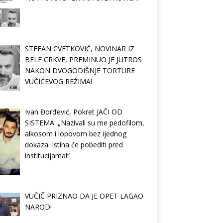
STEFAN CVETKOVIĆ, NOVINAR IZ
BELE CRKVE, PREMINUO JE JUTROS
NAKON DVOGODIŠNJE TORTURE
VUČIĆEVOG REŽIMA!
Ivan Đorđević, Pokret JAČI OD
SISTEMA: „Nazivali su me pedofilom,
alkosom i lopovom bez ijednog
dokaza. Istina će pobediti pred
institucijama!“
VUČIČ PRIZNAO DA JE OPET LAGAO
NAROD!