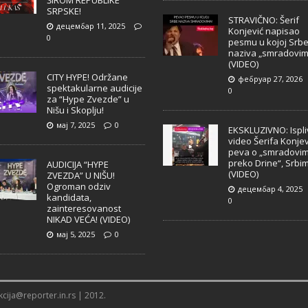
ŠIROM REPUBLIKE
SRPSKE!
STRAVIČNO: Šerif
децембар 11, 2025
Konjević napisao
0
pesmu u kojoj Srb
naziva „smradovim
(VIDEO)
CITY HYPE! Održane
фебруар 27, 2026
spektakularne audicije
0
za “Hype Zvezde” u
Nišu i Skoplju!
мај 7, 2025
0
EKSKLUZIVNO: Ispl
video Šerifa Konjev
peva o „smradovi
preko Drine“, Srbi
AUDICIJA “HYPE
(VIDEO)
ZVEZDA” U NIŠU!
Ogroman odziv
децембар 4, 2025
kandidata,
0
zainteresovanost
NIKAD VEĆA! (VIDEO)
мај 5, 2025
0
cija@reporter.in.rs | 2012.