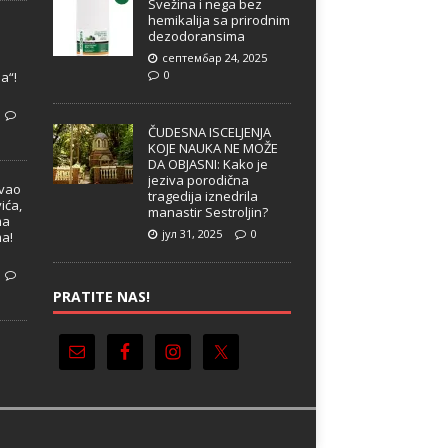
Svežina i nega bez
hemikalija sa prirodnim
dezodoransima
септембар 24, 2025
e
0
a“!
ČUDESNA ISCELJENJA
KOJE NAUKA NE MOŽE
DA OBJASNI: Kako je
jeziva porodična
ivao
tragedija iznedrila
ića,
manastir Sestroljin?
ma
јул 31, 2025
0
ma!
PRATITE NAS!