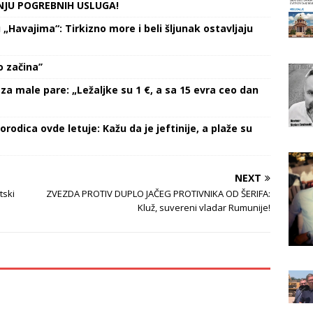
NJU POGREBNIH USLUGA!
Havajima“: Tirkizno more i beli šljunak ostavljaju
 začina’’
za male pare: „Ležaljke su 1 €, a sa 15 evra ceo dan
orodica ovde letuje: Kažu da je jeftinije, a plaže su
NEXT
tski
ZVEZDA PROTIV DUPLO JAČEG PROTIVNIKA OD ŠERIFA:
Kluž, suvereni vladar Rumunije!