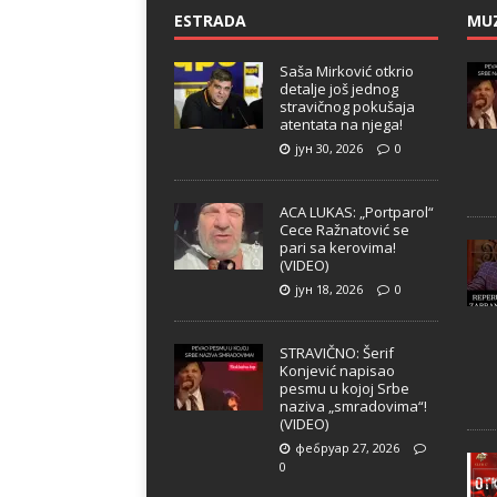
ESTRADA
MU
Saša Mirković otkrio
detalje još jednog
stravičnog pokušaja
atentata na njega!
јун 30, 2026
0
ACA LUKAS: „Portparol“
Cece Ražnatović se
pari sa kerovima!
(VIDEO)
јун 18, 2026
0
STRAVIČNO: Šerif
Konjević napisao
pesmu u kojoj Srbe
naziva „smradovima“!
(VIDEO)
фебруар 27, 2026
0