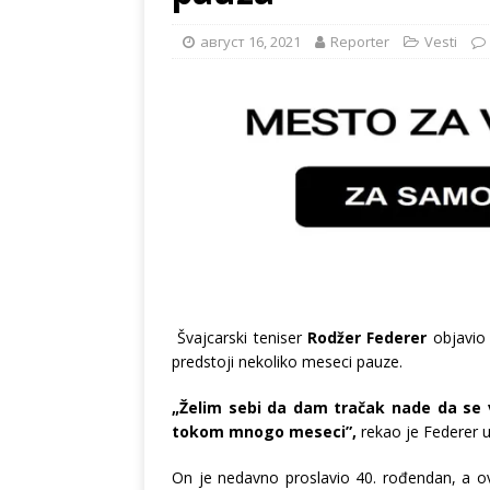
август 16, 2021
Reporter
Vesti
Švajcarski teniser
Rodžer Federer
objavio 
predstoji nekoliko meseci pauze.
„Želim sebi da dam tračak nade da se v
tokom mnogo meseci”,
rekao je Federer u
On je nedavno proslavio 40. rođendan, a ov