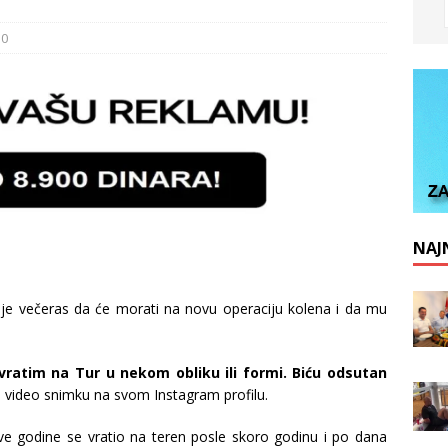
0
NAJN
je večeras da će morati na novu operaciju kolena i da mu
ratim na Tur u nekom obliku ili formi. Biću odsutan
 video snimku na svom Instagram profilu.
e godine se vratio na teren posle skoro godinu i po dana