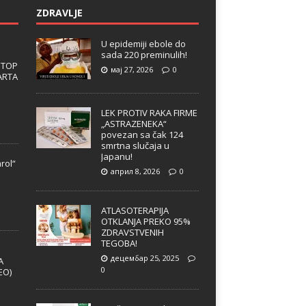
ZDRAVLJE
U epidemiji ebole do
sada 220 preminulih!
 TOP
мај 27, 2026
0
ARTA
LEK PROTIV RAKA FIRME
„ASTRAZENEKA“
povezan sa čak 124
smrtna slučaja u
Japanu!
rol“
април 8, 2026
0
e
ATLASOTERAPIJA
OTKLANJA PREKO 95%
ZDRAVSTVENIH
TEGOBA!
децембар 25, 2025
A
0
EO)