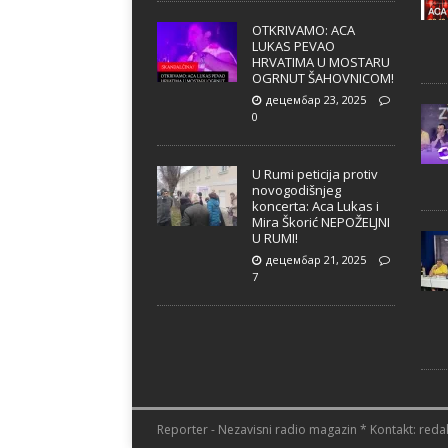
OTKRIVAMO: ACA
LUKAS PEVAO
HRVATIMA U MOSTARU
OGRNUT ŠAHOVNICOM!
децембар 23, 2025
0
U Rumi peticija protiv
novogodišnjeg
koncerta: Aca Lukas i
Mira Škorić NEPOŽELJNI
U RUMI!
децембар 21, 2025
7
Reporter - Nezavisni radio magazin * Kontakt: redak