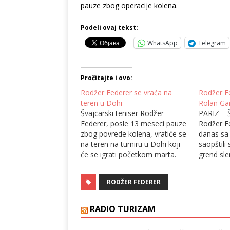
pauze zbog operacije kolena.
Podeli ovaj tekst:
WhatsApp
Telegram
Pročitajte i ovo:
Rodžer Federer se vraća na
Rodžer F
teren u Dohi
Rolan Ga
Švajcarski teniser Rodžer
PARIZ – Š
Federer, posle 13 meseci pauze
Rodžer F
zbog povrede kolena, vratiće se
danas sa
na teren na turniru u Dohi koji
saopštili
će se igrati početkom marta.
grend sle
Švajcarac planira da igra i na
razgovor
Olimpijskim igrama u Tokiju.
odlučio 
RODŽER FEDERER
Osvajač 20 gren slem titula u
Rolan Ga
intervjuu za Radio-televiziju
operacije
Švajcarske objasnio je da je
godinu da
RADIO TURIZAM
izabrao…
važno mi
telo i da