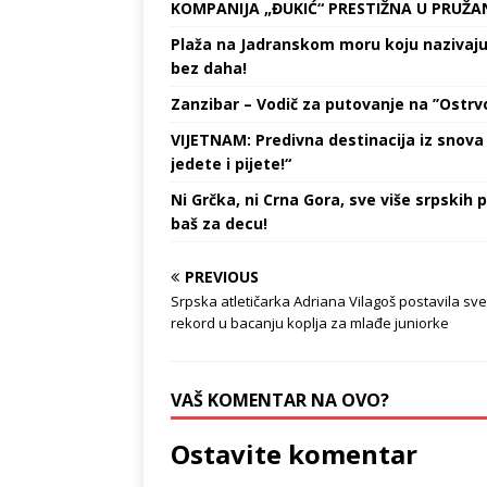
KOMPANIJA „ĐUKIĆ“ PRESTIŽNA U PRUŽA
Plaža na Jadranskom moru koju nazivaju „
bez daha!
Zanzibar – Vodič za putovanje na ’’Ostrvo
VIJETNAM: Predivna destinacija iz snova 
jedete i pijete!“
Ni Grčka, ni Crna Gora, sve više srpskih p
baš za decu!
PREVIOUS
Srpska atletičarka Adriana Vilagoš postavila sve
rekord u bacanju koplja za mlađe juniorke
VAŠ KOMENTAR NA OVO?
Ostavite komentar