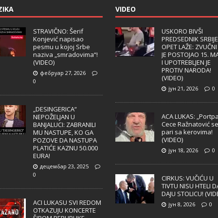
ZIKA
VIDEO
STRAVIČNO: Šerif
USKORO BIVŠI
Konjević napisao
PREDSEDNIK SRBIJE
pesmu u kojoj Srbe
OPET LAŽE: ZVUČNI
naziva „smradovima“!
JE POSTOJAO 15. M
(VIDEO)
I UPOTREBLJEN JE
PROTIV NARODA!
фебруар 27, 2026
(VIDEO)
0
јун 21, 2026
0
„DESINGERICA“
ACA LUKAS: „Portpa
NEPOŽELJAN U
Cece Ražnatović s
BANJALUCI: ZABRANILI
pari sa kerovima!
MU NASTUPE, KO GA
(VIDEO)
POZOVE DA NASTUPA
PLATIĆE KAZNU 50.000
јун 18, 2026
0
EURA!
децембар 23, 2025
0
CIRKUS: VUČIĆU U
TIVTU NISU HTELI D
DAJU STOLICU! (VID
ACI LUKASU SVI REDOM
јун 8, 2026
0
OTKAZUJU KONCERTE