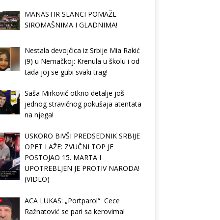
MANASTIR SLANCI POMAŽE
SIROMAŠNIMA I GLADNIMA!
Nestala devojčica iz Srbije Mia Rakić
(9) u Nemačkoj: Krenula u školu i od
tada joj se gubi svaki trag!
Saša Mirković otkrio detalje još
jednog stravičnog pokušaja atentata
na njega!
USKORO BIVŠI PREDSEDNIK SRBIJE
OPET LAŽE: ZVUČNI TOP JE
POSTOJAO 15. MARTA I
UPOTREBLJEN JE PROTIV NARODA!
(VIDEO)
ACA LUKAS: „Portparol“ Cece
Ražnatović se pari sa kerovima!