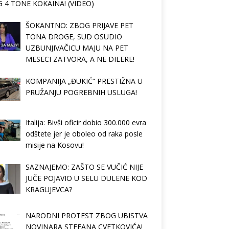
 4 TONE KOKAINA! (VIDEO)
ŠOKANTNO: ZBOG PRIJAVE PET
TONA DROGE, SUD OSUDIO
UZBUNJIVAČICU MAJU NA PET
MESECI ZATVORA, A NE DILERE!
KOMPANIJA „ĐUKIĆ“ PRESTIŽNA U
PRUŽANJU POGREBNIH USLUGA!
Italija: Bivši oficir dobio 300.000 evra
odštete jer je oboleo od raka posle
misije na Kosovu!
SAZNAJEMO: ZAŠTO SE VUČIĆ NIJE
JUČE POJAVIO U SELU DULENE KOD
KRAGUJEVCA?
NARODNI PROTEST ZBOG UBISTVA
NOVINARA STEFANA CVETKOVIĆA!