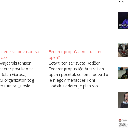
ZBOG
ederer se povukao sa
Federer propušta Australijan
rosa
open?
vajcarski teniser
Četvrti teniser sveta Rodžer
ederer povukao se
Federer propustiće Australijan
 Rolan Garosa,
open i početak sezone, potvrdio
 su organizatori tog
je njegov menadžer Toni
m turnira. „Posle
Godsik. Federer je planirao
a sa mojim timom,
povratak u Melburnu, gde će biti
sam da se povučem sa
organizovana turneja na
rosa. Posle dve
početku sezone, ali je morao da
 kolena i više od
ga odloži jer nije dovoljno
na rehabilitacije,
spreman. Švajcarac nije igrao
 je da slušam svoje
od polufinala grend slema u
…
Melburnu…