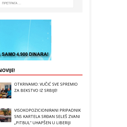
OVIJE!
OTKRIVAMO: VUČIĆ SVE SPREMIO
ZA BEKSTVO IZ SRBIJE!
VISOKOPOZICIONIRANI PRIPADNIK
SNS KARTELA SRĐAN SELEŠ ZVANI
„PITBUL“ UHAPŠEN U LIBERIJI